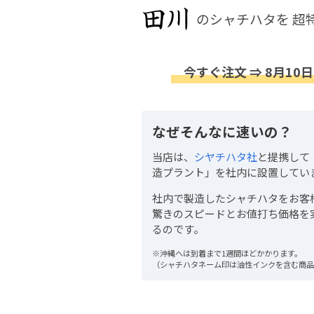
のシャチハタを
超
今すぐ注文 ⇒ 8月10日
なぜそんなに速いの？
当店は、
シヤチハタ社
と提携して
造プラント」を社内に設置してい
社内で製造したシャチハタをお客
驚きのスピードとお値打ち価格を
るのです。
※沖縄へは到着まで1週間ほどかかります。
（シャチハタネーム印は油性インクを含む商