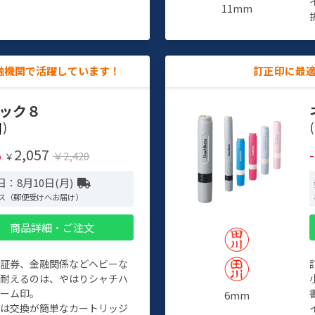
11mm
融機関で活躍しています！
訂正印に最
ック８
)
(
2,057
%
￥2,420
￥
：8月10日(月)
ス（郵便受けへお届け）
商品詳細・ご注文
、証券、金融関係などヘビーな
に耐えるのは、やはりシャチハ
ネーム印。
6mm
クは交換が簡単なカートリッジ