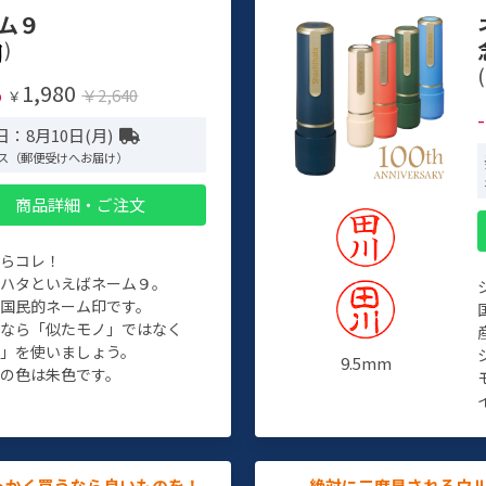
ム９
)
(
1,980
%
￥2,640
￥
：8月10日(月)
ス（郵便受けへお届け）
商品詳細・ご注文
たらコレ！
チハタといえばネーム９。
ぞ国民的ネーム印です。
人なら「似たモノ」ではなく
物」を使いましょう。
9.5mm
の色は朱色です。
っかく買うなら良いものを！
絶対に二度見されるウ