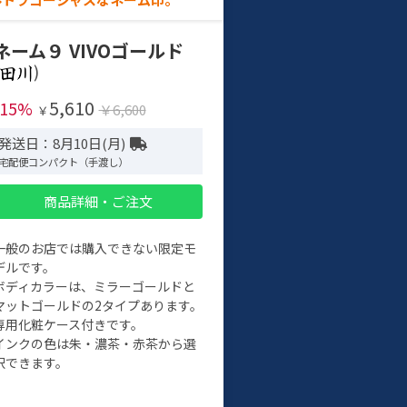
ネーム９ VIVOゴールド
)
5,610
-15%
￥6,600
￥
発送日：8月10日(月)
宅配便コンパクト（手渡し）
商品詳細・ご注文
一般のお店では購入できない限定モ
デルです。
ボディカラーは、ミラーゴールドと
マットゴールドの2タイプあります。
専用化粧ケース付きです。
インクの色は朱・濃茶・赤茶から選
択できます。