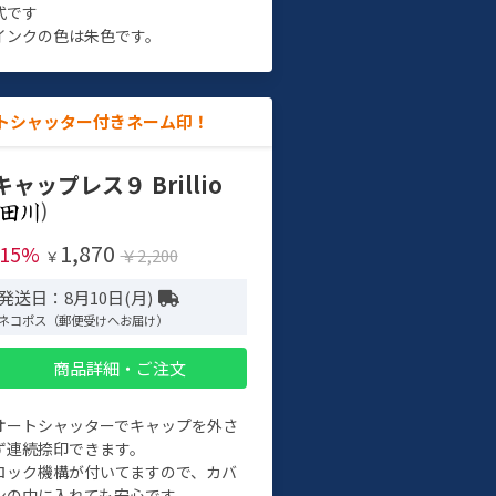
式です
インクの色は朱色です。
トシャッター付きネーム印！
キャップレス９ Brillio
)
1,870
-15%
￥2,200
￥
発送日：8月10日(月)
ネコポス（郵便受けへお届け）
商品詳細・ご注文
オートシャッターでキャップを外さ
ず連続捺印できます。
ロック機構が付いてますので、カバ
ンの中に入れても安心です。