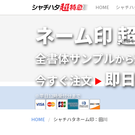
HOME
シャチハ
Skip
ネーム印 
to
content
ご迷惑を
全書体サンプル
から
即
今すぐ注文
※平日12時受付分まで
HOME
シャチハタネーム印：田川