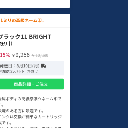
11ミリの高級ネーム印。
ブラック11 BRIGHT
)
9,256
-15%
￥10,890
￥
発送日：8月10日(月)
宅配便コンパクト（手渡し）
商品詳細・ご注文
金属ボディの高級感漂うネーム印で
す。
役職のある方に最適です。
インクは交換が簡単なカートリッジ
式です。