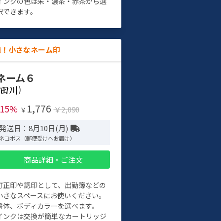
インクの色は朱・濃茶・赤茶から選
択できます。
適！小さなネーム印
ネーム６
)
1,776
-15%
￥2,090
￥
発送日：8月10日(月)
ネコポス（郵便受けへお届け）
商品詳細・ご注文
訂正印や認印として、出勤簿などの
小さなスペースにお使いください。
書体、ボディカラーを選べます。
インクは交換が簡単なカートリッジ