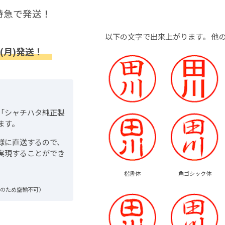
特急で発送！
以下の文字で出来上がります。
他
(月)発送！
「シャチハタ純正製
ます。
様に直送するので、
実現することができ
楷書体
角ゴシック体
品のため空輸不可）