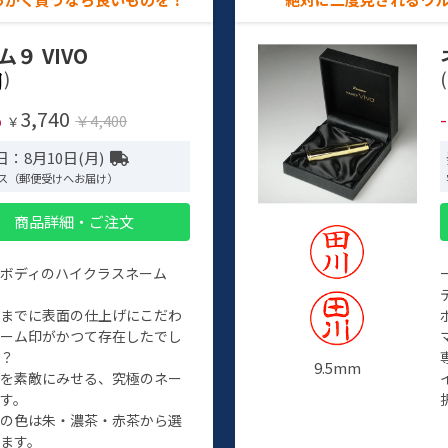
ム９ VIVO
)
(
3,740
%
￥4,400
￥
：8月10日(月)
ス（郵便受けへお届け）
商品詳細・ご注文
ルボディのハイクラスネーム
程までに表面の仕上げにこだわ
ネーム印がかつて存在したでし
か？
9.5mm
たを素敵にみせる、究極のネー
す。
クの色は朱・濃茶・赤茶から選
ます。