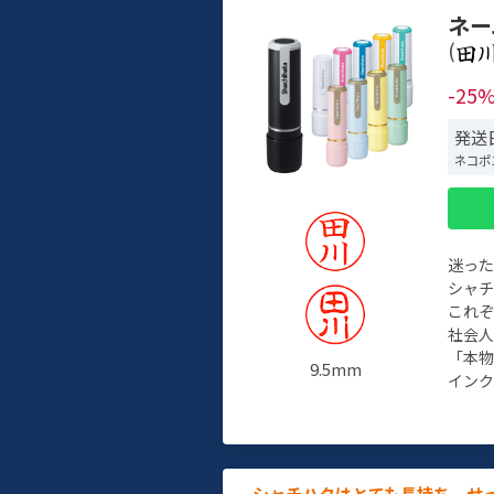
ネー
(
-25
発送日
ネコポ
迷っ
シャ
これ
社会
「本
9.5mm
インク
シャチハタはとても長持ち。せ