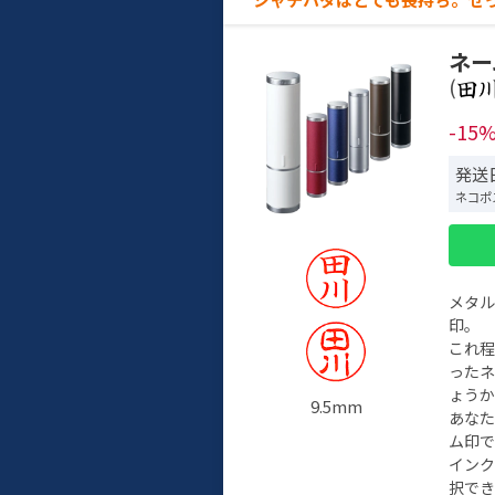
ネー
(
-15
発送日
ネコポ
メタ
印。
これ
った
ょう
9.5mm
あな
ム印で
イン
択でき