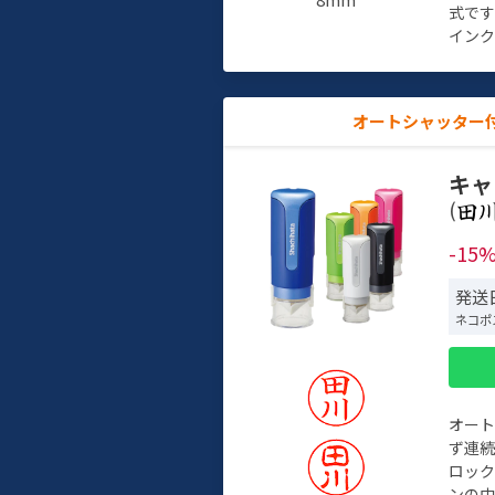
式で
インク
オートシャッター
キャ
(
-15
発送日
ネコポ
オー
ず連続
ロック
ンの中