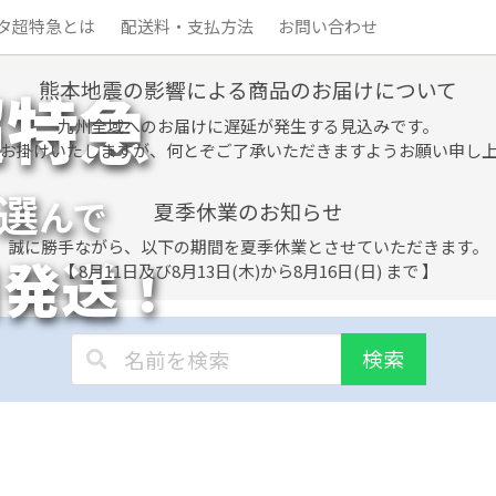
タ超特急とは
配送料・支払方法
お問い合わせ
熊本地震の影響による商品のお届けについて
超特急
九州全域へのお届けに遅延が発生する見込みです。
お掛けいたしますが、何とぞご了承いただきますようお願い申し
選
んで
夏季休業のお知らせ
誠に勝手ながら、以下の期間を夏季休業とさせていただきます。
日発送！
【 8月11日及び8月13日(木)から8月16日(日) まで 】
検索