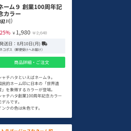
ネーム９ 創業100周年記
念カラー
)
1,980
-25%
￥2,640
￥
発送日：8月10日(月)
ネコポス（郵便受けへお届け）
商品詳細・ご注文
シャチハタといえばネーム９。
国民的ネーム印に日本の「世界遺
産」を象徴するカラーが登場。
シャチハタ創業100周年記念カラー
モデルです。
インクの色は朱色です。
ルトラゴージャスなネーム印。