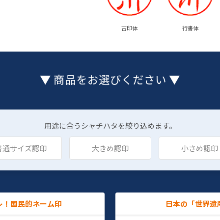
古印体
行書体
▼ 商品をお選びください ▼
用途に合うシャチハタを絞り込めます。
普通サイズ認印
大きめ認印
小さめ認印
レ！国民的ネーム印
日本の「世界遺