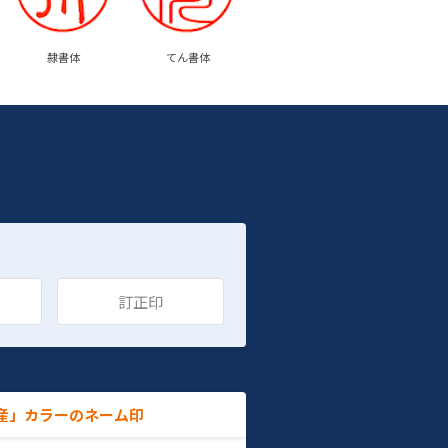
隷書体
てん書体
訂正印
産」カラーのネーム印