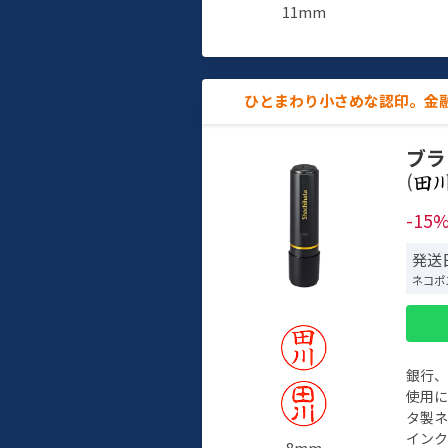
11mm
ひとまわり小さめな認印。金
ブラ
(
-15
発送日
ネコポ
銀行
使用
タ製
イン
8mm