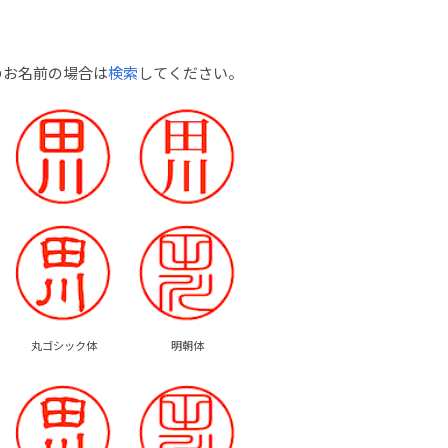
のお名前の場合は
検索
してください。
丸ゴシック体
明朝体