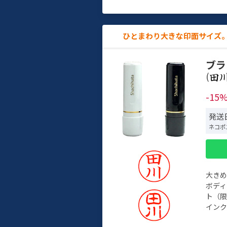
ひとまわり大きな印面サイズ。
ブラ
(
-15
発送日
ネコポ
大き
ボデ
ト（限
インク