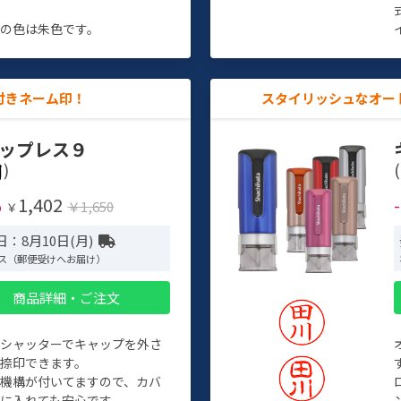
す
の色は朱色です。
付きネーム印！
スタイリッシュなオー
ップレス９
)
(
1,402
%
￥1,650
￥
：8月10日(月)
ス（郵便受けへお届け）
商品詳細・ご注文
トシャッターでキャップを外さ
捺印できます。
機構が付いてますので、カバ
に入れても安心です。