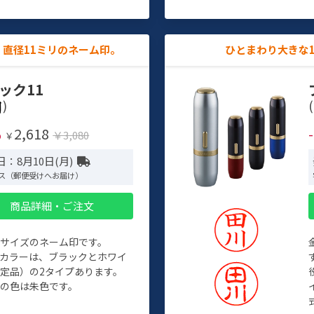
直径11ミリのネーム印。
ひとまわり大きな
ック11
)
(
2,618
%
￥3,080
￥
：8月10日(月)
ス（郵便受けへお届け）
商品詳細・ご注文
めサイズのネーム印です。
ィカラーは、ブラックとホワイ
定品）の2タイプあります。
の色は朱色です。