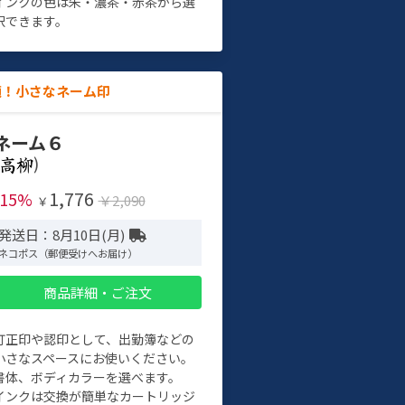
インクの色は朱・濃茶・赤茶から選
択できます。
適！小さなネーム印
ネーム６
)
1,776
-15%
￥2,090
￥
発送日：8月10日(月)
ネコポス（郵便受けへお届け）
商品詳細・ご注文
訂正印や認印として、出勤簿などの
小さなスペースにお使いください。
書体、ボディカラーを選べます。
インクは交換が簡単なカートリッジ