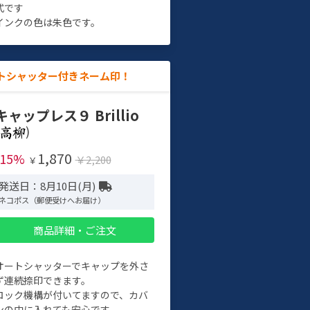
式です
インクの色は朱色です。
トシャッター付きネーム印！
キャップレス９ Brillio
)
1,870
-15%
￥2,200
￥
発送日：8月10日(月)
ネコポス（郵便受けへお届け）
商品詳細・ご注文
オートシャッターでキャップを外さ
ず連続捺印できます。
ロック機構が付いてますので、カバ
ンの中に入れても安心です。