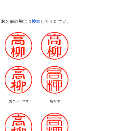
のお名前の場合は
検索
してください。
丸ゴシック体
明朝体