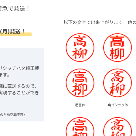
特急で発送！
以下の文字で出来上がります。
他
(月)発送！
「シャチハタ純正製
ます。
様に直送するので、
実現することができ
楷書体
角ゴシック体
品のため空輸不可）