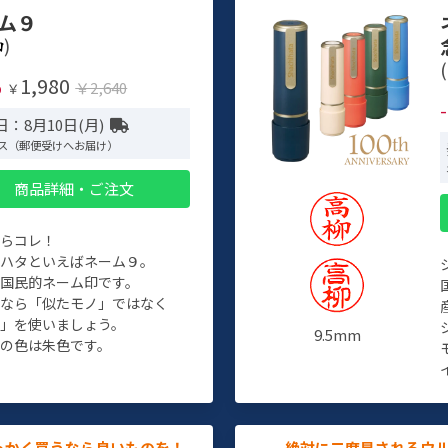
ム９
)
(
1,980
%
￥2,640
￥
：8月10日(月)
ス（郵便受けへお届け）
商品詳細・ご注文
たらコレ！
チハタといえばネーム９。
ぞ国民的ネーム印です。
人なら「似たモノ」ではなく
物」を使いましょう。
9.5mm
の色は朱色です。
っかく買うなら良いものを！
絶対に二度見されるウ