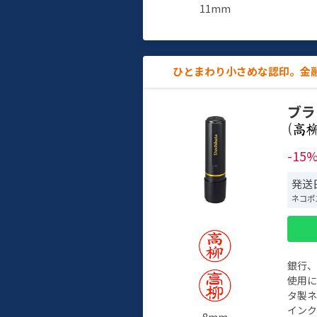
11mm
ひとまわり小さめな認印。金
ブラ
(
-15
発送日
ネコポ
銀行
使用
タ製
イン
8mm