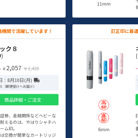
11mm
融機関で活躍しています！
訂正印に最
ック８
)
(
2,057
%
￥2,420
￥
：8月10日(月)
ス（郵便受けへお届け）
商品詳細・ご注文
、証券、金融関係などヘビーな
に耐えるのは、やはりシャチハ
ネーム印。
6mm
クは交換が簡単なカートリッジ