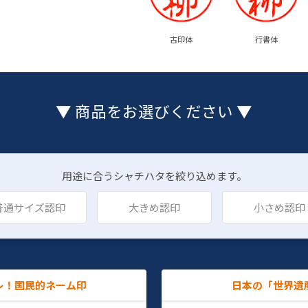
古印体
行書体
▼ 商品をお選びください ▼
用途に合うシャチハタを絞り込めます。
普通サイズ認印
大きめ認印
小さめ認印
レ！国民的ネーム印
日本の「世界遺