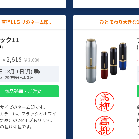
直径11ミリのネーム印。
ひとまわり大きな
ック11
)
(
2,618
%
￥3,080
￥
：8月10日(月)
ス（郵便受けへお届け）
商品詳細・ご注文
めサイズのネーム印です。
ィカラーは、ブラックとホワイ
定品）の2タイプあります。
の色は朱色です。