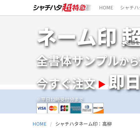
HOME
シャチハ
Skip
ネーム印 
to
content
ご迷惑を
全書体サンプル
から
即
今すぐ注文
※平日12時受付分まで
HOME
シャチハタネーム印：高柳