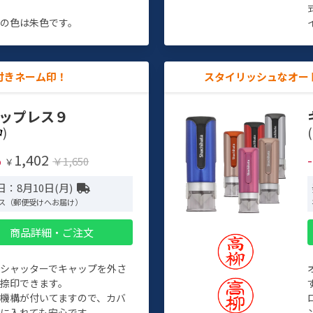
す
の色は朱色です。
付きネーム印！
スタイリッシュなオー
ップレス９
)
(
1,402
%
￥1,650
￥
：8月10日(月)
ス（郵便受けへお届け）
商品詳細・ご注文
トシャッターでキャップを外さ
捺印できます。
機構が付いてますので、カバ
に入れても安心です。