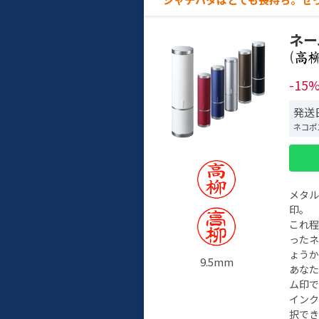
ネー
(
-15
発送日
ネコポ
メタ
印。
これ
った
ょう
9.5mm
あな
ム印で
イン
択でき