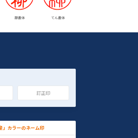
隷書体
てん書体
訂正印
産」カラーのネーム印