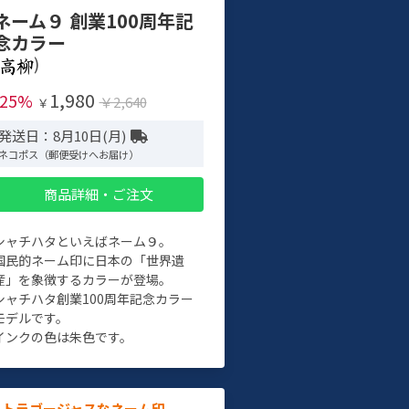
ネーム９ 創業100周年記
念カラー
)
1,980
-25%
￥2,640
￥
発送日：8月10日(月)
ネコポス（郵便受けへお届け）
商品詳細・ご注文
シャチハタといえばネーム９。
国民的ネーム印に日本の「世界遺
産」を象徴するカラーが登場。
シャチハタ創業100周年記念カラー
モデルです。
インクの色は朱色です。
ルトラゴージャスなネーム印。