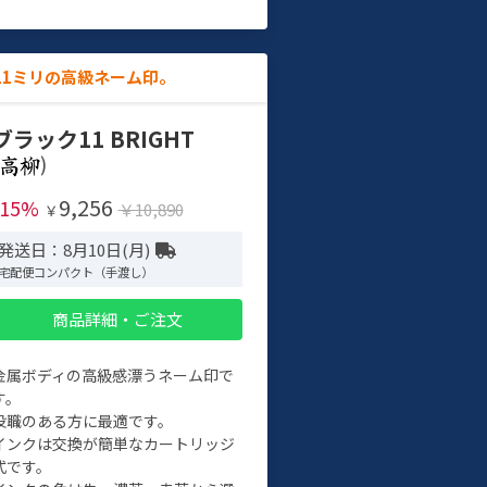
11ミリの高級ネーム印。
ブラック11 BRIGHT
)
9,256
-15%
￥10,890
￥
発送日：8月10日(月)
宅配便コンパクト（手渡し）
商品詳細・ご注文
金属ボディの高級感漂うネーム印で
す。
役職のある方に最適です。
インクは交換が簡単なカートリッジ
式です。