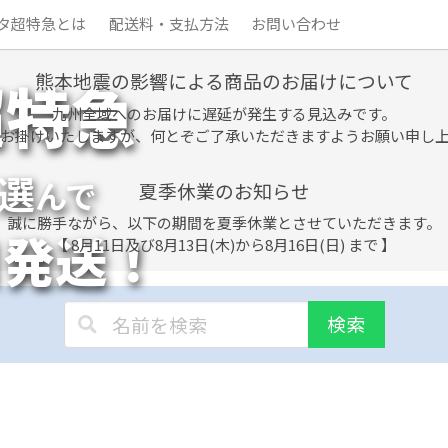
タ超特急とは
配送料・支払方法
お問い合わせ
熊本地震の影響による商品のお届けについて
超特急
九州全域へのお届けに遅延が発生する見込みです。
お掛けいたしますが、何とぞご了承いただきますようお願い申し
選
んで
夏季休業のお知らせ
誠に勝手ながら、以下の期間を夏季休業とさせていただきます。
日発送！
【 8月11日及び8月13日(木)から8月16日(日) まで 】
検索