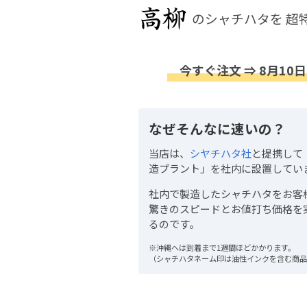
のシャチハタを
超
今すぐ注文 ⇒ 8月10日
なぜそんなに速いの？
当店は、
シヤチハタ社
と提携して
造プラント」を社内に設置してい
社内で製造したシャチハタをお客
驚きのスピードとお値打ち価格を
るのです。
※沖縄へは到着まで1週間ほどかかります。
（シャチハタネーム印は油性インクを含む商