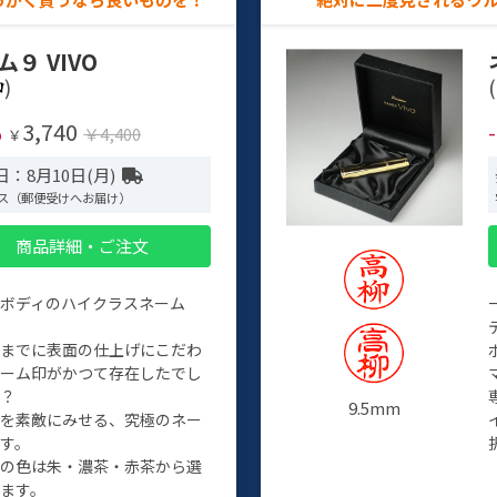
ム９ VIVO
)
(
3,740
%
￥4,400
￥
：8月10日(月)
ス（郵便受けへお届け）
商品詳細・ご注文
ルボディのハイクラスネーム
程までに表面の仕上げにこだわ
ネーム印がかつて存在したでし
か？
9.5mm
たを素敵にみせる、究極のネー
す。
クの色は朱・濃茶・赤茶から選
ます。