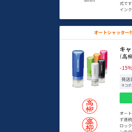
式で
インク
オートシャッター
キャ
(
-15
発送日
ネコポ
オー
ず連続
ロック
ンの中