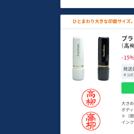
ひとまわり大きな印面サイズ。
ブラ
(
-15
発送日
ネコポ
大き
ボデ
ト（限
インク