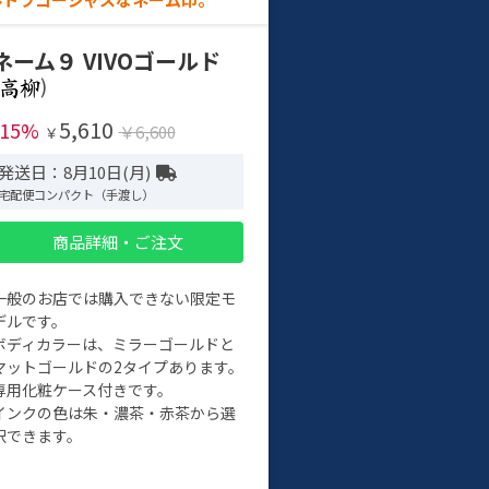
ネーム９ VIVOゴールド
)
5,610
-15%
￥6,600
￥
発送日：8月10日(月)
宅配便コンパクト（手渡し）
商品詳細・ご注文
一般のお店では購入できない限定モ
デルです。
ボディカラーは、ミラーゴールドと
マットゴールドの2タイプあります。
専用化粧ケース付きです。
インクの色は朱・濃茶・赤茶から選
択できます。