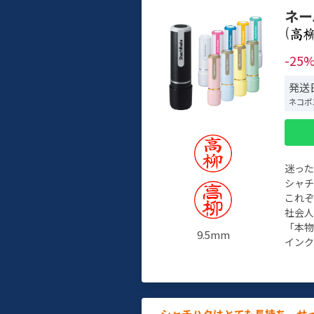
ネー
(
-25
発送日
ネコポ
迷っ
シャ
これ
社会
「本
9.5mm
インク
シャチハタはとても長持ち。せ