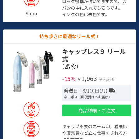
ロック機構が付いてますので、カ
バンの中に入れても安心です。
9mm
インクの色は朱色です。
持ち歩きに最適なリール式！
キャップレス９ リール
式
(
)
1,963
-15%
￥2,310
￥
発送日：8月10日(月)
ネコポス（郵便受けへお届け）
商品詳細・ご注文
キャップ不要のネーム印。看護師
や販売員など立ち仕事をされる方