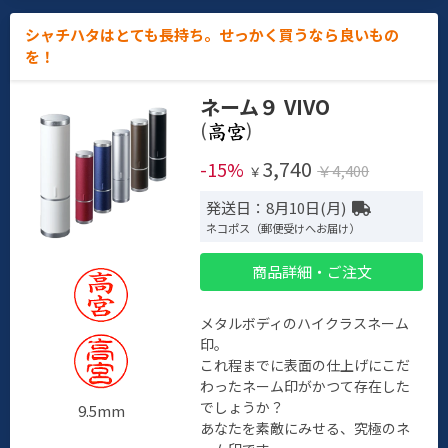
シャチハタはとても長持ち。せっかく買うなら良いもの
を！
ネーム９ VIVO
(
)
3,740
-15%
￥4,400
￥
発送日：8月10日(月)
ネコポス（郵便受けへお届け）
商品詳細・ご注文
メタルボディのハイクラスネーム
印。
これ程までに表面の仕上げにこだ
わったネーム印がかつて存在した
でしょうか？
9.5mm
あなたを素敵にみせる、究極のネ