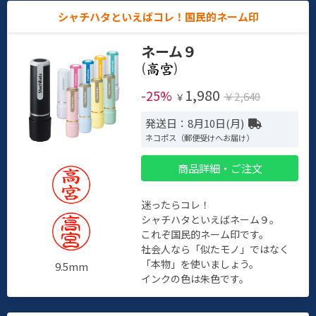
シャチハタといえばコレ！国民的ネーム印
ネーム９
(
)
1,980
-25%
￥2,640
￥
発送日：8月10日(月)
ネコポス（郵便受けへお届け）
商品詳細・ご注文
迷ったらコレ！
シャチハタといえばネーム９。
これぞ国民的ネーム印です。
社会人なら「似たモノ」ではなく
「本物」を使いましょう。
9.5mm
インクの色は朱色です。