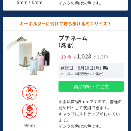
9mm + 6mm
インクの色は朱色です。
キーホルダーに付けて持ち歩けるミニサイズ！
プチネーム
(
)
1,028
-15%
￥1,210
￥
発送日：8月10日(月)
ネコポス（郵便受けへお届け）
商品詳細・ご注文
印面は直径9mmですので、普通の
認め印として使用できます。
キャップにストラップが付いてい
ます。
9mm
インクの色は朱色です。