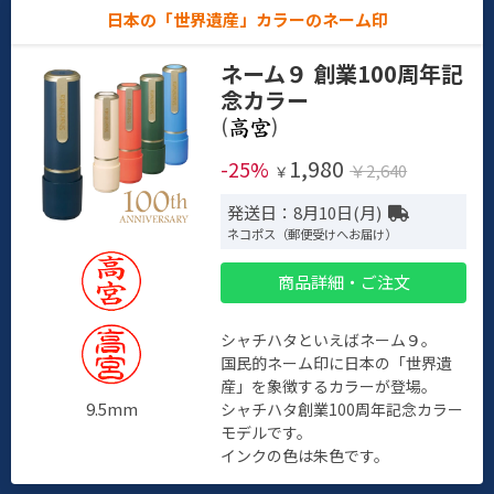
日本の「世界遺産」カラーのネーム印
ネーム９ 創業100周年記
念カラー
(
)
1,980
-25%
￥2,640
￥
発送日：8月10日(月)
ネコポス（郵便受けへお届け）
商品詳細・ご注文
シャチハタといえばネーム９。
国民的ネーム印に日本の「世界遺
産」を象徴するカラーが登場。
9.5mm
シャチハタ創業100周年記念カラー
モデルです。
インクの色は朱色です。