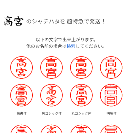
のシャチハタを
超特急で発送！
以下の文字で出来上がります。
他のお名前の場合は
検索
してください。
楷書体
角ゴシック体
丸ゴシック体
明朝体