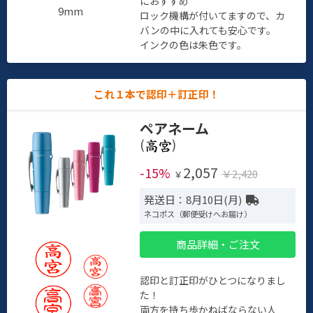
におすすめ
9mm
ロック機構が付いてますので、カ
バンの中に入れても安心です。
インクの色は朱色です。
これ１本で認印＋訂正印！
ペアネーム
(
)
2,057
-15%
￥2,420
￥
発送日：8月10日(月)
ネコポス（郵便受けへお届け）
商品詳細・ご注文
認印と訂正印がひとつになりまし
た！
両方を持ち歩かねばならない人