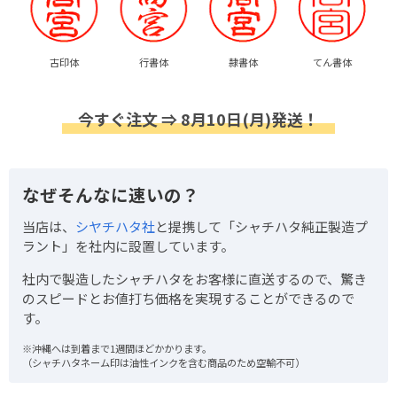
古印体
行書体
隷書体
てん書体
今すぐ注文 ⇒ 8月10日(月)発送！
なぜそんなに速いの？
当店は、
シヤチハタ社
と提携して「シャチハタ純正製造プ
ラント」を社内に設置しています。
社内で製造したシャチハタをお客様に直送するので、驚き
のスピードとお値打ち価格を実現することができるので
す。
※沖縄へは到着まで1週間ほどかかります。
（シャチハタネーム印は油性インクを含む商品のため空輸不可）