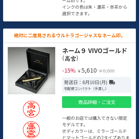
ーム印です。
インクの色は朱・濃茶・赤茶から
選択できます。
絶対に二度見されるウルトラゴージャスなネーム印。
ネーム９ VIVOゴールド
(
)
5,610
-15%
￥6,600
￥
発送日：8月10日(月)
宅配便コンパクト（手渡し）
商品詳細・ご注文
一般のお店では購入できない限定
モデルです。
ボディカラーは、ミラーゴールド
とマットゴールドの2タイプありま