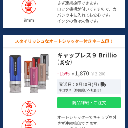
さず連続捺印できます。
ロック機構が付いてますので、カ
バンの中に入れても安心です。
9mm
インクの色は朱色です。
スタイリッシュなオートシャッター付きネーム印！
キャップレス９ Brillio
(
)
1,870
-15%
￥2,200
￥
発送日：8月10日(月)
ネコポス（郵便受けへお届け）
商品詳細・ご注文
オートシャッターでキャップを外
さず連続捺印できます。