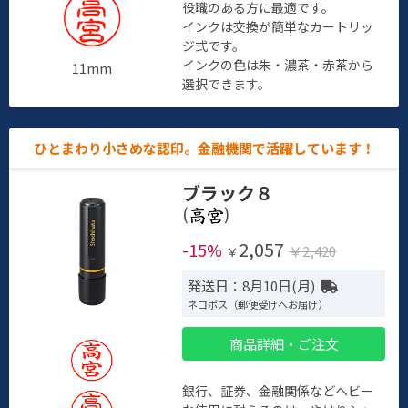
役職のある方に最適です。
インクは交換が簡単なカートリッ
ジ式です。
インクの色は朱・濃茶・赤茶から
11mm
選択できます。
ひとまわり小さめな認印。金融機関で活躍しています！
ブラック８
(
)
2,057
-15%
￥2,420
￥
発送日：8月10日(月)
ネコポス（郵便受けへお届け）
商品詳細・ご注文
銀行、証券、金融関係などヘビー