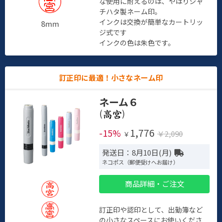
な使用に耐えるのは、やはりシャ
チハタ製ネーム印。
インクは交換が簡単なカートリッ
8mm
ジ式です
インクの色は朱色です。
訂正印に最適！小さなネーム印
ネーム６
(
)
1,776
-15%
￥2,090
￥
発送日：8月10日(月)
ネコポス（郵便受けへお届け）
商品詳細・ご注文
訂正印や認印として、出勤簿など
の小さなスペースにお使いくださ