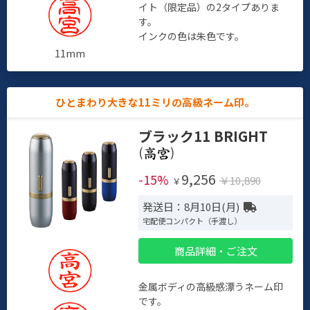
イト（限定品）の2タイプありま
す。
インクの色は朱色です。
11mm
ひとまわり大きな11ミリの高級ネーム印。
ブラック11 BRIGHT
(
)
9,256
-15%
￥10,890
￥
発送日：8月10日(月)
宅配便コンパクト（手渡し）
商品詳細・ご注文
金属ボディの高級感漂うネーム印
です。