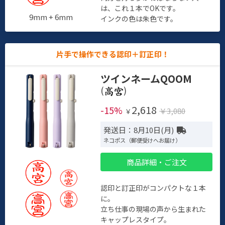
は、これ１本でOKです。
9mm + 6mm
インクの色は朱色です。
片手で操作できる認印＋訂正印！
ツインネームQOOM
(
)
2,618
-15%
￥3,080
￥
発送日：8月10日(月)
ネコポス（郵便受けへお届け）
商品詳細・ご注文
認印と訂正印がコンパクトな１本
に。
立ち仕事の現場の声から生まれた
キャップレスタイプ。