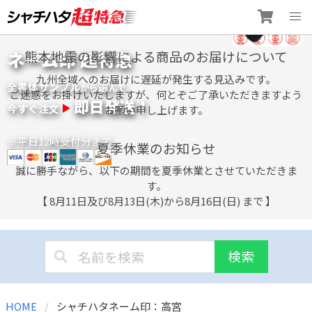
Skip
ネーム印 超特急
熊本地震の影響による商品のお届けについて
to
content
九州全域へのお届けに遅延が発生する見込みです。
全書体サンプル
選
から
んで
ご迷惑をお掛けいたしますが、何とぞご了承いただきますよう
即日発送！
今すぐ注文
お願い申し上げます。
※平日12時受付分まで
夏季休業のお知らせ
誠に勝手ながら、以下の期間を夏季休業とさせていただきま
す。
【 8月11日及び8月13日(木)から8月16日(日) まで 】
検索
HOME
シャチハタネーム印：高宮