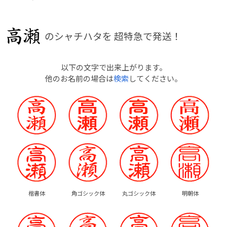
のシャチハタを
超特急で発送！
以下の文字で出来上がります。
他のお名前の場合は
検索
してください。
楷書体
角ゴシック体
丸ゴシック体
明朝体