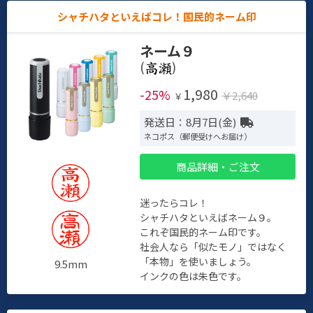
シャチハタといえばコレ！国民的ネーム印
ネーム９
(
)
1,980
-25%
￥2,640
￥
発送日：8月7日(金)
ネコポス（郵便受けへお届け）
商品詳細・ご注文
迷ったらコレ！
シャチハタといえばネーム９。
これぞ国民的ネーム印です。
社会人なら「似たモノ」ではなく
「本物」を使いましょう。
9.5mm
インクの色は朱色です。