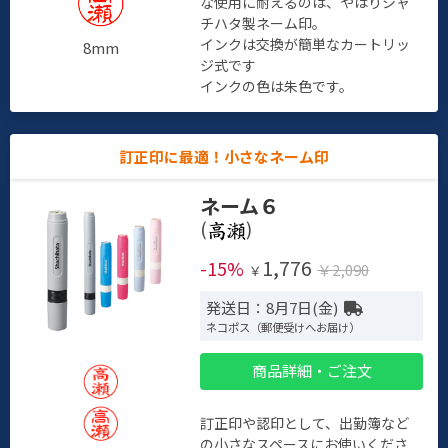
な使用に耐えるのは、やはりシャ
チハタ製ネーム印。
インクは交換が簡単なカートリッ
8mm
ジ式です
インクの色は朱色です。
訂正印に最適！小さなネーム印
ネーム６
(
)
1,776
-15%
￥2,090
￥
発送日：8月7日(金)
ネコポス（郵便受けへお届け）
商品詳細・ご注文
訂正印や認印として、出勤簿など
の小さなスペースにお使いくださ