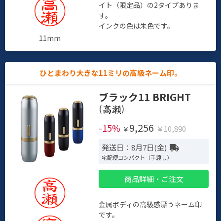
イト（限定品）の2タイプありま
す。
インクの色は朱色です。
11mm
ひとまわり大きな11ミリの高級ネーム印。
ブラック11 BRIGHT
(
)
9,256
-15%
￥10,890
￥
発送日：8月7日(金)
宅配便コンパクト（手渡し）
商品詳細・ご注文
金属ボディの高級感漂うネーム印
です。