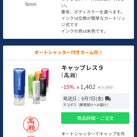
6mm
い。
書体、ボディカラーを選べます。
インクは交換が簡単なカートリッ
ジ式です
インクの色は朱色です。
オートシャッター付きネーム印！
キャップレス９
(
)
1,402
-15%
￥1,650
￥
発送日：8月7日(金)
ネコポス（郵便受けへお届け）
商品詳細・ご注文
オートシャッターでキャップを外