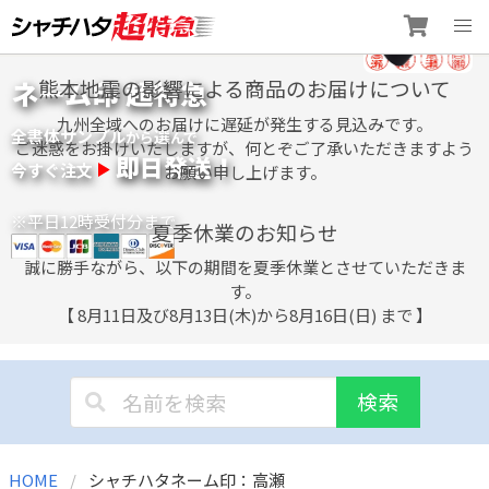
Skip
ネーム印 超特急
熊本地震の影響による商品のお届けについて
to
content
九州全域へのお届けに遅延が発生する見込みです。
全書体サンプル
選
から
んで
ご迷惑をお掛けいたしますが、何とぞご了承いただきますよう
即日発送！
今すぐ注文
お願い申し上げます。
※平日12時受付分まで
夏季休業のお知らせ
誠に勝手ながら、以下の期間を夏季休業とさせていただきま
す。
【 8月11日及び8月13日(木)から8月16日(日) まで 】
検索
HOME
シャチハタネーム印：高瀬