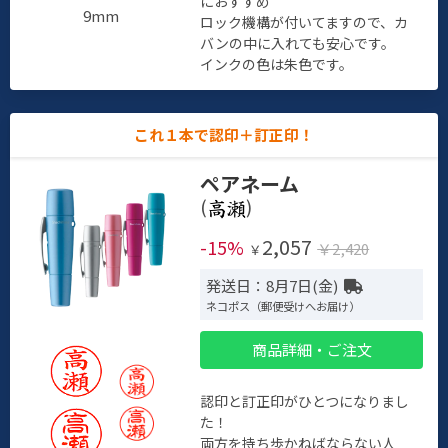
におすすめ
9mm
ロック機構が付いてますので、カ
バンの中に入れても安心です。
インクの色は朱色です。
これ１本で認印＋訂正印！
ペアネーム
(
)
2,057
-15%
￥2,420
￥
発送日：8月7日(金)
ネコポス（郵便受けへお届け）
商品詳細・ご注文
認印と訂正印がひとつになりまし
た！
両方を持ち歩かねばならない人