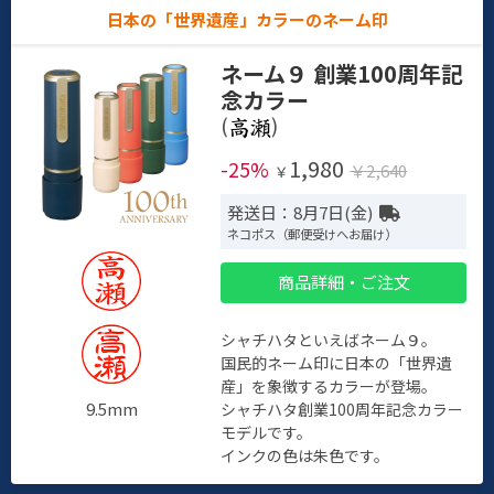
日本の「世界遺産」カラーのネーム印
ネーム９ 創業100周年記
念カラー
(
)
1,980
-25%
￥2,640
￥
発送日：8月7日(金)
ネコポス（郵便受けへお届け）
商品詳細・ご注文
シャチハタといえばネーム９。
国民的ネーム印に日本の「世界遺
産」を象徴するカラーが登場。
9.5mm
シャチハタ創業100周年記念カラー
モデルです。
インクの色は朱色です。