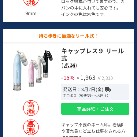
ロック機構が付いてますので、カ
バンの中に入れても安心です。
9mm
インクの色は朱色です。
持ち歩きに最適なリール式！
キャップレス９ リール
式
(
)
1,963
-15%
￥2,310
￥
発送日：8月7日(金)
ネコポス（郵便受けへお届け）
商品詳細・ご注文
キャップ不要のネーム印。看護師
や販売員など立ち仕事をされる方