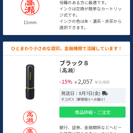
役職のある方に最適です。
インクは交換が簡単なカートリッ
ジ式です。
インクの色は朱・濃茶・赤茶から
11mm
選択できます。
ひとまわり小さめな認印。金融機関で活躍しています！
ブラック８
(
)
2,057
-15%
￥2,420
￥
発送日：8月7日(金)
ネコポス（郵便受けへお届け）
商品詳細・ご注文
銀行、証券、金融関係などヘビー