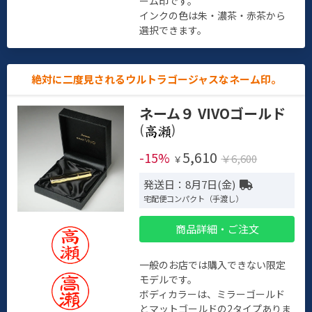
ーム印です。
インクの色は朱・濃茶・赤茶から
選択できます。
絶対に二度見されるウルトラゴージャスなネーム印。
ネーム９ VIVOゴールド
(
)
5,610
-15%
￥6,600
￥
発送日：8月7日(金)
宅配便コンパクト（手渡し）
商品詳細・ご注文
一般のお店では購入できない限定
モデルです。
ボディカラーは、ミラーゴールド
とマットゴールドの2タイプありま