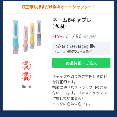
訂正印も押すだけ楽々オートシャッター！
ネーム6キャプレ
(
)
1,496
-15%
￥1,760
￥
発送日：8月7日(金)
ネコポス（郵便受けへお届け）
商品詳細・ご注文
キャップを取り外さず押せる便利
な訂正印です。
6mm
携帯に便利なストラップ用の穴が
付いています。（※ストラップは
付属していません）
インクの色は朱色です。