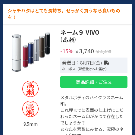
シャチハタはとても長持ち。せっかく買うなら良いもの
を！
ネーム９ VIVO
(
)
3,740
-15%
￥4,400
￥
発送日：8月7日(金)
ネコポス（郵便受けへお届け）
商品詳細・ご注文
メタルボディのハイクラスネーム
印。
これ程までに表面の仕上げにこだ
わったネーム印がかつて存在した
でしょうか？
9.5mm
あなたを素敵にみせる、究極のネ