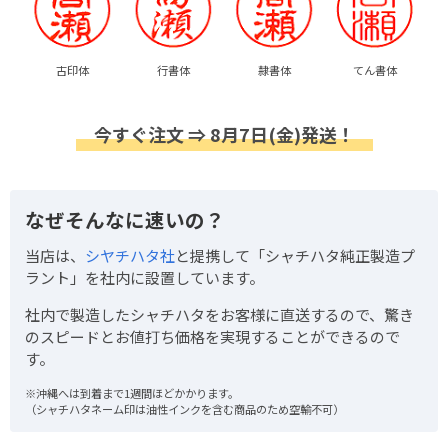
古印体
行書体
隷書体
てん書体
今すぐ注文 ⇒ 8月7日(金)発送！
なぜそんなに速いの？
当店は、
シヤチハタ社
と提携して「シャチハタ純正製造プ
ラント」を社内に設置しています。
社内で製造したシャチハタをお客様に直送するので、驚き
のスピードとお値打ち価格を実現することができるので
す。
※沖縄へは到着まで1週間ほどかかります。
（シャチハタネーム印は油性インクを含む商品のため空輸不可）