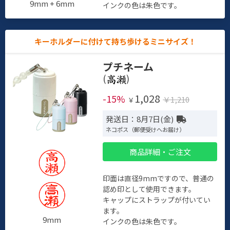
9mm + 6mm
インクの色は朱色です。
キーホルダーに付けて持ち歩けるミニサイズ！
プチネーム
(
)
1,028
-15%
￥1,210
￥
発送日：8月7日(金)
ネコポス（郵便受けへお届け）
商品詳細・ご注文
印面は直径9mmですので、普通の
認め印として使用できます。
キャップにストラップが付いてい
ます。
9mm
インクの色は朱色です。