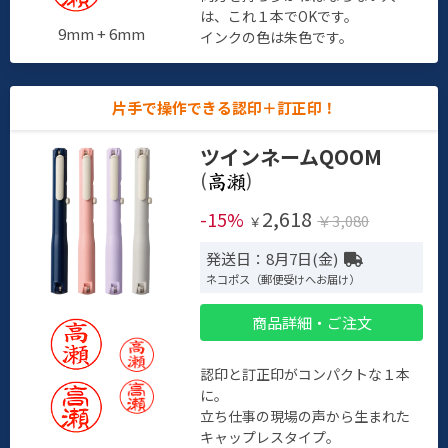
は、これ１本でOKです。
9mm + 6mm
インクの色は朱色です。
片手で操作できる認印＋訂正印！
ツインネームQOOM
(
)
2,618
-15%
￥3,080
￥
発送日：8月7日(金)
ネコポス（郵便受けへお届け）
商品詳細・ご注文
認印と訂正印がコンパクトな１本
に。
立ち仕事の現場の声から生まれた
キャップレスタイプ。