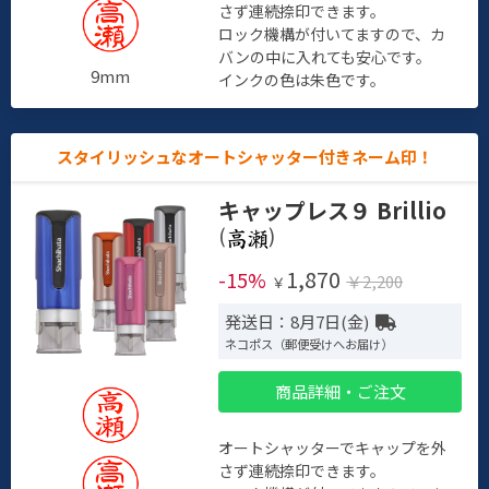
さず連続捺印できます。
ロック機構が付いてますので、カ
バンの中に入れても安心です。
9mm
インクの色は朱色です。
スタイリッシュなオートシャッター付きネーム印！
キャップレス９ Brillio
(
)
1,870
-15%
￥2,200
￥
発送日：8月7日(金)
ネコポス（郵便受けへお届け）
商品詳細・ご注文
オートシャッターでキャップを外
さず連続捺印できます。