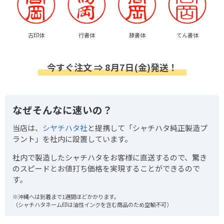
古印体
行書体
隷書体
てん書体
今すぐ注文 ⇒ 8月7日(金)発送！
なぜそんなに速いの？
当店は、
シヤチハタ社
と提携して「シャチハタ純正製造プ
ラント」を社内に設置しています。
社内で製造したシャチハタをお客様に直送するので、驚き
のスピードとお値打ち価格を実現することができるので
す。
※沖縄へは到着まで1週間ほどかかります。
（シャチハタネーム印は油性インクを含む商品のため空輸不可）