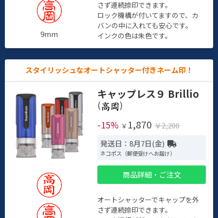
さず連続捺印できます。
ロック機構が付いてますので、カ
バンの中に入れても安心です。
9mm
インクの色は朱色です。
スタイリッシュなオートシャッター付きネーム印！
キャップレス９ Brillio
(
)
1,870
-15%
￥2,200
￥
発送日：8月7日(金)
ネコポス（郵便受けへお届け）
商品詳細・ご注文
オートシャッターでキャップを外
さず連続捺印できます。