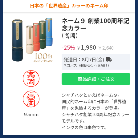
日本の「世界遺産」カラーのネーム印
ネーム９ 創業100周年記
念カラー
(
)
1,980
-25%
￥2,640
￥
発送日：8月7日(金)
ネコポス（郵便受けへお届け）
商品詳細・ご注文
シャチハタといえばネーム９。
国民的ネーム印に日本の「世界遺
産」を象徴するカラーが登場。
9.5mm
シャチハタ創業100周年記念カラー
モデルです。
インクの色は朱色です。