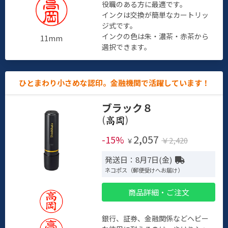
役職のある方に最適です。
インクは交換が簡単なカートリッ
ジ式です。
インクの色は朱・濃茶・赤茶から
11mm
選択できます。
ひとまわり小さめな認印。金融機関で活躍しています！
ブラック８
(
)
2,057
-15%
￥2,420
￥
発送日：8月7日(金)
ネコポス（郵便受けへお届け）
商品詳細・ご注文
銀行、証券、金融関係などヘビー