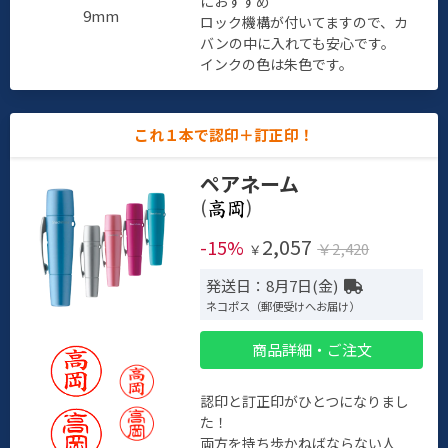
におすすめ
9mm
ロック機構が付いてますので、カ
バンの中に入れても安心です。
インクの色は朱色です。
これ１本で認印＋訂正印！
ペアネーム
(
)
2,057
-15%
￥2,420
￥
発送日：8月7日(金)
ネコポス（郵便受けへお届け）
商品詳細・ご注文
認印と訂正印がひとつになりまし
た！
両方を持ち歩かねばならない人