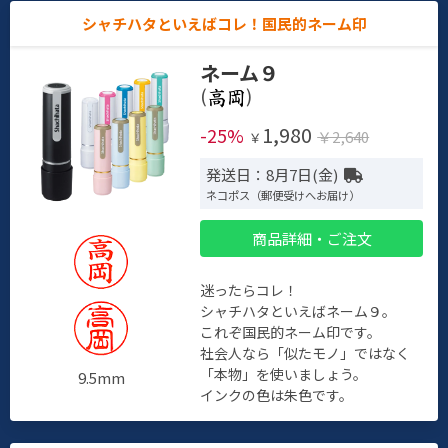
シャチハタといえばコレ！国民的ネーム印
ネーム９
(
)
1,980
-25%
￥2,640
￥
発送日：8月7日(金)
ネコポス（郵便受けへお届け）
商品詳細・ご注文
迷ったらコレ！
シャチハタといえばネーム９。
これぞ国民的ネーム印です。
社会人なら「似たモノ」ではなく
「本物」を使いましょう。
9.5mm
インクの色は朱色です。