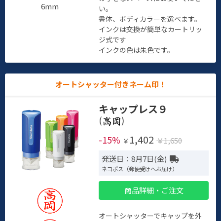
6mm
い。
書体、ボディカラーを選べます。
インクは交換が簡単なカートリッ
ジ式です
インクの色は朱色です。
オートシャッター付きネーム印！
キャップレス９
(
)
1,402
-15%
￥1,650
￥
発送日：8月7日(金)
ネコポス（郵便受けへお届け）
商品詳細・ご注文
オートシャッターでキャップを外