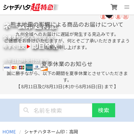
Skip
ネーム印 超特急
熊本地震の影響による商品のお届けについて
to
content
九州全域へのお届けに遅延が発生する見込みです。
全書体サンプル
選
から
んで
ご迷惑をお掛けいたしますが、何とぞご了承いただきますよう
即日発送！
今すぐ注文
お願い申し上げます。
※平日12時受付分まで
夏季休業のお知らせ
誠に勝手ながら、以下の期間を夏季休業とさせていただきま
す。
【 8月11日及び8月13日(木)から8月16日(日) まで 】
検索
HOME
シャチハタネーム印：高岡