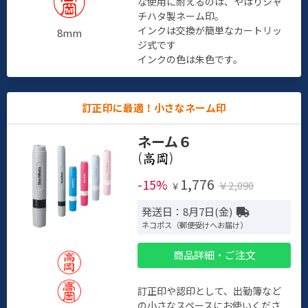
な使用に耐えるのは、やはりシャ
チハタ製ネーム印。
インクは交換が簡単なカートリッ
8mm
ジ式です
インクの色は朱色です。
訂正印に最適！小さなネーム印
ネーム６
(
)
1,776
-15%
￥2,090
￥
発送日：8月7日(金)
ネコポス（郵便受けへお届け）
商品詳細・ご注文
訂正印や認印として、出勤簿など
の小さなスペースにお使いくださ