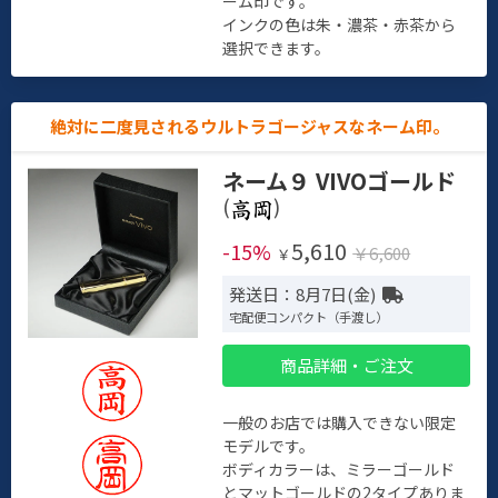
ーム印です。
インクの色は朱・濃茶・赤茶から
選択できます。
絶対に二度見されるウルトラゴージャスなネーム印。
ネーム９ VIVOゴールド
(
)
5,610
-15%
￥6,600
￥
発送日：8月7日(金)
宅配便コンパクト（手渡し）
商品詳細・ご注文
一般のお店では購入できない限定
モデルです。
ボディカラーは、ミラーゴールド
とマットゴールドの2タイプありま