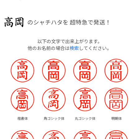
のシャチハタを
超特急で発送！
以下の文字で出来上がります。
他のお名前の場合は
検索
してください。
楷書体
角ゴシック体
丸ゴシック体
明朝体