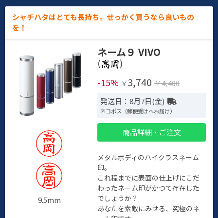
シャチハタはとても長持ち。せっかく買うなら良いもの
を！
ネーム９ VIVO
(
)
3,740
-15%
￥4,400
￥
発送日：8月7日(金)
ネコポス（郵便受けへお届け）
商品詳細・ご注文
メタルボディのハイクラスネーム
印。
これ程までに表面の仕上げにこだ
わったネーム印がかつて存在した
でしょうか？
9.5mm
あなたを素敵にみせる、究極のネ