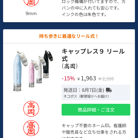
ロック機構が付いてますので、カ
バンの中に入れても安心です。
9mm
インクの色は朱色です。
持ち歩きに最適なリール式！
キャップレス９ リール
式
(
)
1,963
-15%
￥2,310
￥
発送日：8月7日(金)
ネコポス（郵便受けへお届け）
商品詳細・ご注文
キャップ不要のネーム印。看護師
や販売員など立ち仕事をされる方