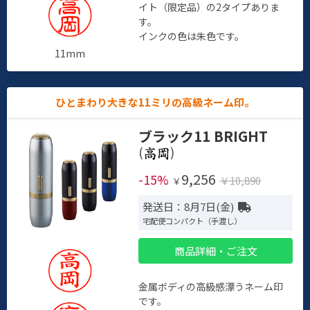
イト（限定品）の2タイプありま
す。
インクの色は朱色です。
11mm
ひとまわり大きな11ミリの高級ネーム印。
ブラック11 BRIGHT
(
)
9,256
-15%
￥10,890
￥
発送日：8月7日(金)
宅配便コンパクト（手渡し）
商品詳細・ご注文
金属ボディの高級感漂うネーム印
です。