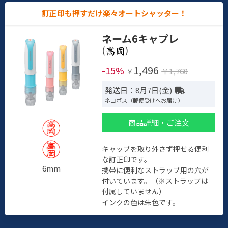
訂正印も押すだけ楽々オートシャッター！
ネーム6キャプレ
(
)
1,496
-15%
￥1,760
￥
発送日：8月7日(金)
ネコポス（郵便受けへお届け）
商品詳細・ご注文
キャップを取り外さず押せる便利
な訂正印です。
6mm
携帯に便利なストラップ用の穴が
付いています。（※ストラップは
付属していません）
インクの色は朱色です。