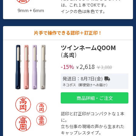
は、これ１本でOKです。
9mm + 6mm
インクの色は朱色です。
片手で操作できる認印＋訂正印！
ツインネームQOOM
(
)
2,618
-15%
￥3,080
￥
発送日：8月7日(金)
ネコポス（郵便受けへお届け）
商品詳細・ご注文
認印と訂正印がコンパクトな１本
に。
立ち仕事の現場の声から生まれた
キャップレスタイプ。