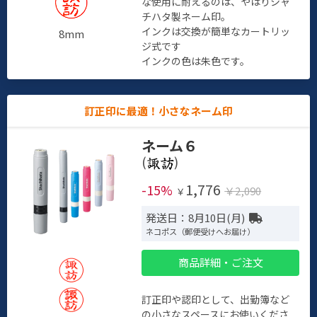
な使用に耐えるのは、やはりシャ
チハタ製ネーム印。
インクは交換が簡単なカートリッ
8mm
ジ式です
インクの色は朱色です。
訂正印に最適！小さなネーム印
ネーム６
(
)
1,776
-15%
￥2,090
￥
発送日：8月10日(月)
ネコポス（郵便受けへお届け）
商品詳細・ご注文
訂正印や認印として、出勤簿など
の小さなスペースにお使いくださ