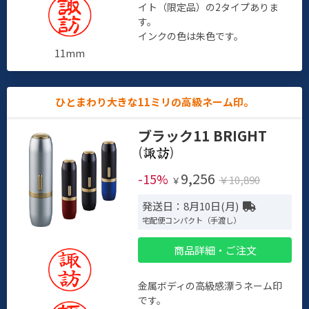
イト（限定品）の2タイプありま
す。
インクの色は朱色です。
11mm
ひとまわり大きな11ミリの高級ネーム印。
ブラック11 BRIGHT
(
)
9,256
-15%
￥10,890
￥
発送日：8月10日(月)
宅配便コンパクト（手渡し）
商品詳細・ご注文
金属ボディの高級感漂うネーム印
です。