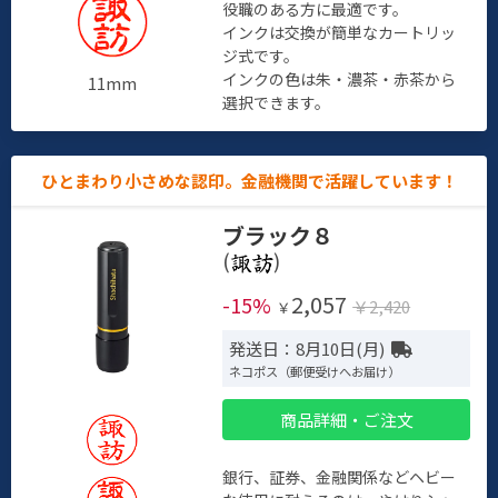
役職のある方に最適です。
インクは交換が簡単なカートリッ
ジ式です。
インクの色は朱・濃茶・赤茶から
11mm
選択できます。
ひとまわり小さめな認印。金融機関で活躍しています！
ブラック８
(
)
2,057
-15%
￥2,420
￥
発送日：8月10日(月)
ネコポス（郵便受けへお届け）
商品詳細・ご注文
銀行、証券、金融関係などヘビー