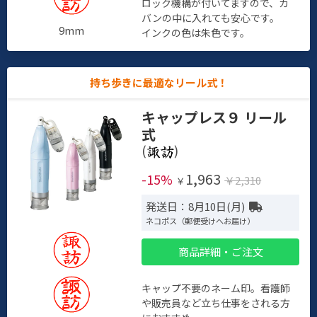
ロック機構が付いてますので、カ
バンの中に入れても安心です。
9mm
インクの色は朱色です。
持ち歩きに最適なリール式！
キャップレス９ リール
式
(
)
1,963
-15%
￥2,310
￥
発送日：8月10日(月)
ネコポス（郵便受けへお届け）
商品詳細・ご注文
キャップ不要のネーム印。看護師
や販売員など立ち仕事をされる方