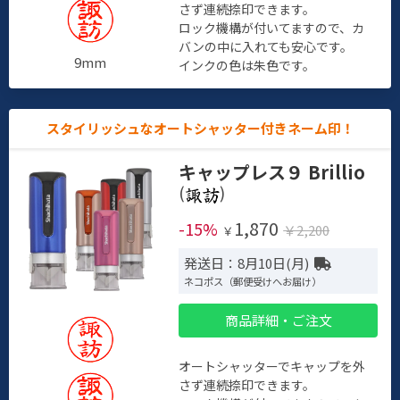
さず連続捺印できます。
ロック機構が付いてますので、カ
バンの中に入れても安心です。
9mm
インクの色は朱色です。
スタイリッシュなオートシャッター付きネーム印！
キャップレス９ Brillio
(
)
1,870
-15%
￥2,200
￥
発送日：8月10日(月)
ネコポス（郵便受けへお届け）
商品詳細・ご注文
オートシャッターでキャップを外
さず連続捺印できます。