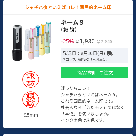
シャチハタといえばコレ！国民的ネーム印
ネーム９
(
)
1,980
-25%
￥2,640
￥
発送日：8月10日(月)
ネコポス（郵便受けへお届け）
商品詳細・ご注文
迷ったらコレ！
シャチハタといえばネーム９。
これぞ国民的ネーム印です。
社会人なら「似たモノ」ではなく
「本物」を使いましょう。
9.5mm
インクの色は朱色です。