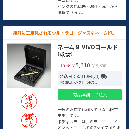
ーム印です。
インクの色は朱・濃茶・赤茶から
選択できます。
絶対に二度見されるウルトラゴージャスなネーム印。
ネーム９ VIVOゴールド
(
)
5,610
-15%
￥6,600
￥
発送日：8月10日(月)
宅配便コンパクト（手渡し）
商品詳細・ご注文
一般のお店では購入できない限定
モデルです。
ボディカラーは、ミラーゴールド
とマットゴールドの2タイプありま