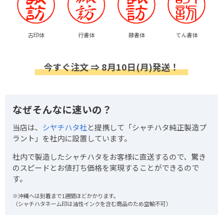
古印体
行書体
隷書体
てん書体
今すぐ注文 ⇒ 8月10日(月)発送！
なぜそんなに速いの？
当店は、
シヤチハタ社
と提携して「シャチハタ純正製造プ
ラント」を社内に設置しています。
社内で製造したシャチハタをお客様に直送するので、驚き
のスピードとお値打ち価格を実現することができるので
す。
※沖縄へは到着まで1週間ほどかかります。
（シャチハタネーム印は油性インクを含む商品のため空輸不可）