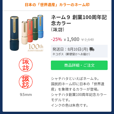
日本の「世界遺産」カラーのネーム印
ネーム９ 創業100周年記
念カラー
(
)
1,980
-25%
￥2,640
￥
発送日：8月10日(月)
ネコポス（郵便受けへお届け）
商品詳細・ご注文
シャチハタといえばネーム９。
国民的ネーム印に日本の「世界遺
産」を象徴するカラーが登場。
9.5mm
シャチハタ創業100周年記念カラー
モデルです。
インクの色は朱色です。