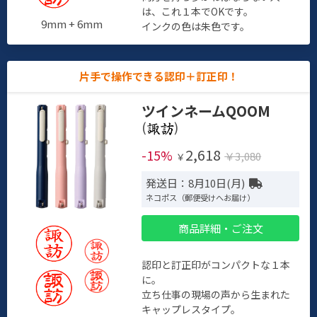
は、これ１本でOKです。
9mm + 6mm
インクの色は朱色です。
片手で操作できる認印＋訂正印！
ツインネームQOOM
(
)
2,618
-15%
￥3,080
￥
発送日：8月10日(月)
ネコポス（郵便受けへお届け）
商品詳細・ご注文
認印と訂正印がコンパクトな１本
に。
立ち仕事の現場の声から生まれた
キャップレスタイプ。