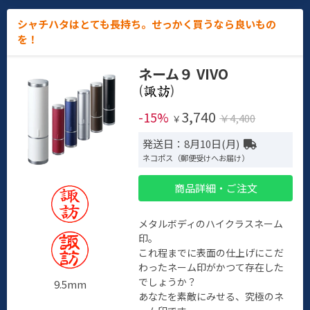
シャチハタはとても長持ち。せっかく買うなら良いもの
を！
ネーム９ VIVO
(
)
3,740
-15%
￥4,400
￥
発送日：8月10日(月)
ネコポス（郵便受けへお届け）
商品詳細・ご注文
メタルボディのハイクラスネーム
印。
これ程までに表面の仕上げにこだ
わったネーム印がかつて存在した
でしょうか？
9.5mm
あなたを素敵にみせる、究極のネ