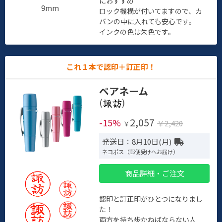
におすすめ
9mm
ロック機構が付いてますので、カ
バンの中に入れても安心です。
インクの色は朱色です。
これ１本で認印＋訂正印！
ペアネーム
(
)
2,057
-15%
￥2,420
￥
発送日：8月10日(月)
ネコポス（郵便受けへお届け）
商品詳細・ご注文
認印と訂正印がひとつになりまし
た！
両方を持ち歩かねばならない人