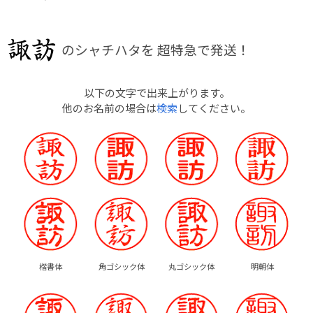
のシャチハタを
超特急で発送！
以下の文字で出来上がります。
他のお名前の場合は
検索
してください。
楷書体
角ゴシック体
丸ゴシック体
明朝体