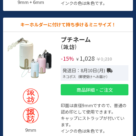
9mm + 6mm
インクの色は朱色です。
キーホルダーに付けて持ち歩けるミニサイズ！
プチネーム
(
)
1,028
-15%
￥1,210
￥
発送日：8月10日(月)
ネコポス（郵便受けへお届け）
商品詳細・ご注文
印面は直径9mmですので、普通の
認め印として使用できます。
キャップにストラップが付いてい
ます。
9mm
インクの色は朱色です。