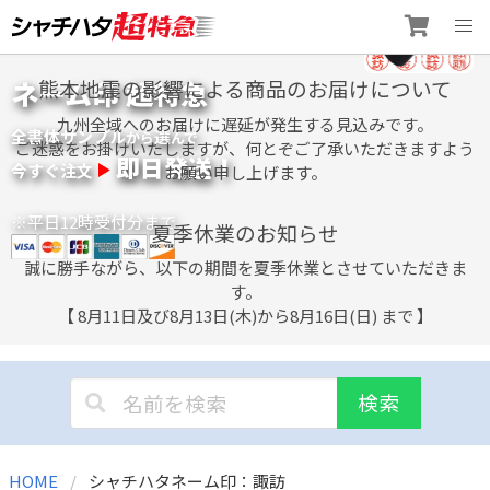
Skip
ネーム印 超特急
熊本地震の影響による商品のお届けについて
to
content
九州全域へのお届けに遅延が発生する見込みです。
全書体サンプル
選
から
んで
ご迷惑をお掛けいたしますが、何とぞご了承いただきますよう
即日発送！
今すぐ注文
お願い申し上げます。
※平日12時受付分まで
夏季休業のお知らせ
誠に勝手ながら、以下の期間を夏季休業とさせていただきま
す。
【 8月11日及び8月13日(木)から8月16日(日) まで 】
検索
HOME
シャチハタネーム印：諏訪