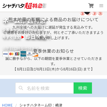
Skip
ネーム印 超特急
熊本地震の影響による商品のお届けについて
to
content
九州全域へのお届けに遅延が発生する見込みです。
全書体サンプル
選
から
んで
ご迷惑をお掛けいたしますが、何とぞご了承いただきますよう
即日発送！
今すぐ注文
お願い申し上げます。
※平日12時受付分まで
夏季休業のお知らせ
誠に勝手ながら、以下の期間を夏季休業とさせていただきま
す。
【 8月11日及び8月13日(木)から8月16日(日) まで 】
検索
HOME
シャチハタネーム印：嶋津