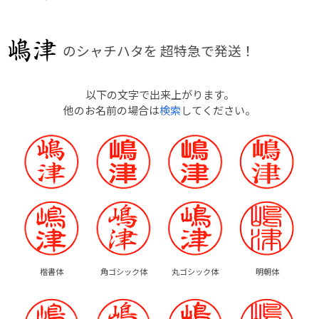
のシャチハタを
超特急で発送！
以下の文字で出来上がります。
他のお名前の場合は
検索
してください。
楷書体
角ゴシック体
丸ゴシック体
明朝体