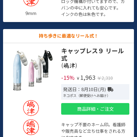
ロック機構が付いてますので、カ
バンの中に入れても安心です。
9mm
インクの色は朱色です。
持ち歩きに最適なリール式！
キャップレス９ リール
式
(
)
1,963
-15%
￥2,310
￥
発送日：8月10日(月)
ネコポス（郵便受けへお届け）
商品詳細・ご注文
キャップ不要のネーム印。看護師
や販売員など立ち仕事をされる方