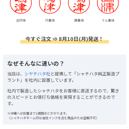
古印体
行書体
隷書体
てん書体
今すぐ注文 ⇒ 8月10日(月)発送！
なぜそんなに速いの？
当店は、
シヤチハタ社
と提携して「シャチハタ純正製造プ
ラント」を社内に設置しています。
社内で製造したシャチハタをお客様に直送するので、驚き
のスピードとお値打ち価格を実現することができるので
す。
※沖縄へは到着まで1週間ほどかかります。
（シャチハタネーム印は油性インクを含む商品のため空輸不可）