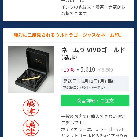
ーム印です。
インクの色は朱・濃茶・赤茶から
選択できます。
絶対に二度見されるウルトラゴージャスなネーム印。
ネーム９ VIVOゴールド
(
)
5,610
-15%
￥6,600
￥
発送日：8月10日(月)
宅配便コンパクト（手渡し）
商品詳細・ご注文
一般のお店では購入できない限定
モデルです。
ボディカラーは、ミラーゴールド
とマットゴールドの2タイプありま