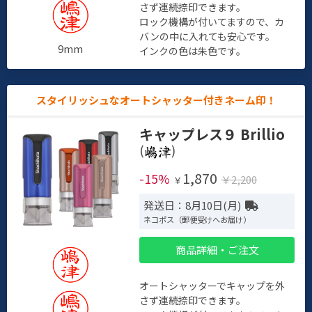
さず連続捺印できます。
ロック機構が付いてますので、カ
バンの中に入れても安心です。
9mm
インクの色は朱色です。
スタイリッシュなオートシャッター付きネーム印！
キャップレス９ Brillio
(
)
1,870
-15%
￥2,200
￥
発送日：8月10日(月)
ネコポス（郵便受けへお届け）
商品詳細・ご注文
オートシャッターでキャップを外
さず連続捺印できます。