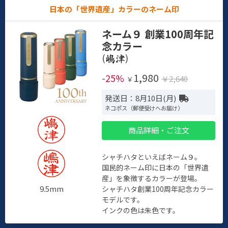
日本の「世界遺産」カラーのネーム印
ネーム９ 創業100周年記
念カラー
(
)
1,980
-25%
￥2,640
￥
発送日：8月10日(月)
ネコポス（郵便受けへお届け）
商品詳細・ご注文
シャチハタといえばネーム９。
国民的ネーム印に日本の「世界遺
産」を象徴するカラーが登場。
9.5mm
シャチハタ創業100周年記念カラー
モデルです。
インクの色は朱色です。