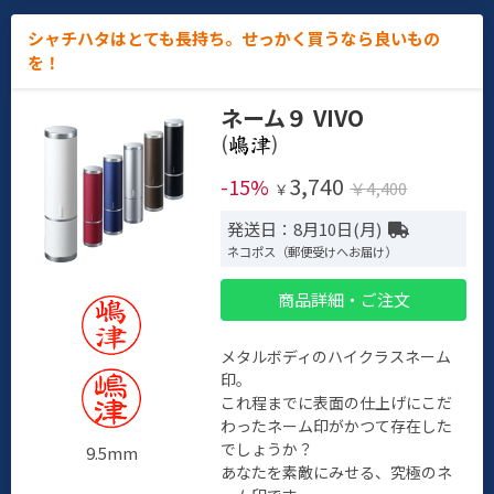
シャチハタはとても長持ち。せっかく買うなら良いもの
を！
ネーム９ VIVO
(
)
3,740
-15%
￥4,400
￥
発送日：8月10日(月)
ネコポス（郵便受けへお届け）
商品詳細・ご注文
メタルボディのハイクラスネーム
印。
これ程までに表面の仕上げにこだ
わったネーム印がかつて存在した
でしょうか？
9.5mm
あなたを素敵にみせる、究極のネ