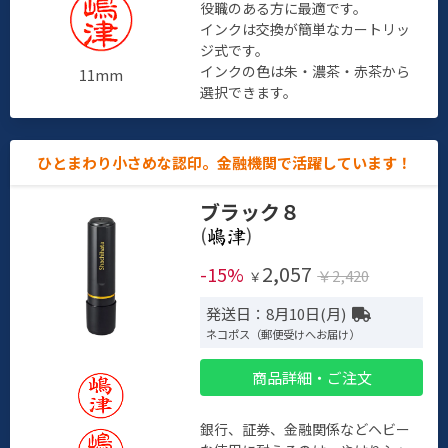
役職のある方に最適です。
インクは交換が簡単なカートリッ
ジ式です。
インクの色は朱・濃茶・赤茶から
11mm
選択できます。
ひとまわり小さめな認印。金融機関で活躍しています！
ブラック８
(
)
2,057
-15%
￥2,420
￥
発送日：8月10日(月)
ネコポス（郵便受けへお届け）
商品詳細・ご注文
銀行、証券、金融関係などヘビー