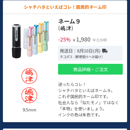
シャチハタといえばコレ！国民的ネーム印
ネーム９
(
)
1,980
-25%
￥2,640
￥
発送日：8月10日(月)
ネコポス（郵便受けへお届け）
商品詳細・ご注文
迷ったらコレ！
シャチハタといえばネーム９。
これぞ国民的ネーム印です。
社会人なら「似たモノ」ではなく
「本物」を使いましょう。
9.5mm
インクの色は朱色です。