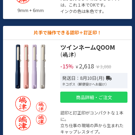
は、これ１本でOKです。
9mm + 6mm
インクの色は朱色です。
片手で操作できる認印＋訂正印！
ツインネームQOOM
(
)
2,618
-15%
￥3,080
￥
発送日：8月10日(月)
ネコポス（郵便受けへお届け）
商品詳細・ご注文
認印と訂正印がコンパクトな１本
に。
立ち仕事の現場の声から生まれた
キャップレスタイプ。