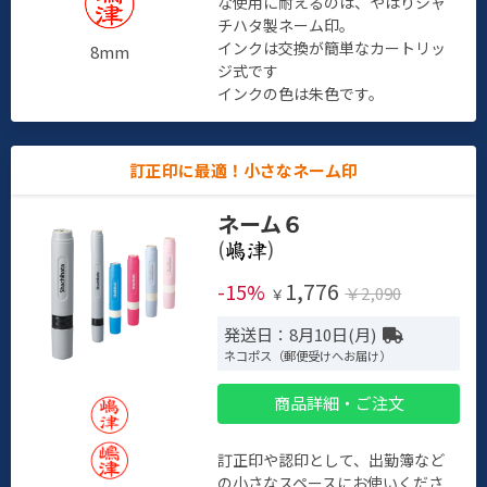
な使用に耐えるのは、やはりシャ
チハタ製ネーム印。
インクは交換が簡単なカートリッ
8mm
ジ式です
インクの色は朱色です。
訂正印に最適！小さなネーム印
ネーム６
(
)
1,776
-15%
￥2,090
￥
発送日：8月10日(月)
ネコポス（郵便受けへお届け）
商品詳細・ご注文
訂正印や認印として、出勤簿など
の小さなスペースにお使いくださ