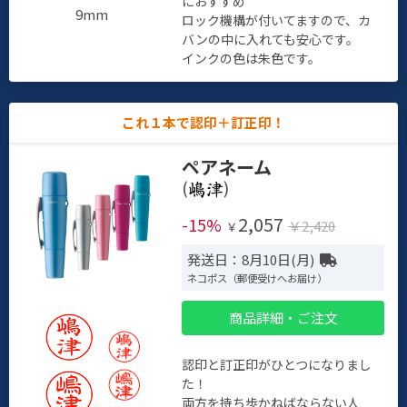
におすすめ
9mm
ロック機構が付いてますので、カ
バンの中に入れても安心です。
インクの色は朱色です。
これ１本で認印＋訂正印！
ペアネーム
(
)
2,057
-15%
￥2,420
￥
発送日：8月10日(月)
ネコポス（郵便受けへお届け）
商品詳細・ご注文
認印と訂正印がひとつになりまし
た！
両方を持ち歩かねばならない人