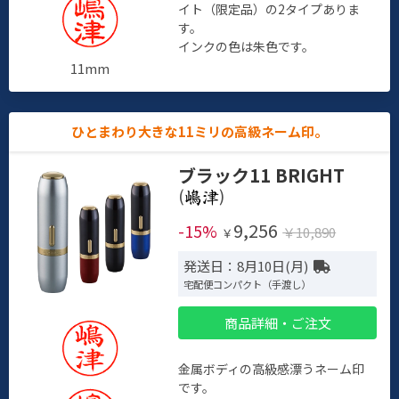
イト（限定品）の2タイプありま
す。
インクの色は朱色です。
11mm
ひとまわり大きな11ミリの高級ネーム印。
ブラック11 BRIGHT
(
)
9,256
-15%
￥10,890
￥
発送日：8月10日(月)
宅配便コンパクト（手渡し）
商品詳細・ご注文
金属ボディの高級感漂うネーム印
です。