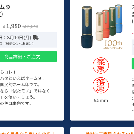
ム９
)
(
1,980
%
￥2,640
￥
：8月10日(月)
ス（郵便受けへお届け）
商品詳細・ご注文
たらコレ！
チハタといえばネーム９。
ぞ国民的ネーム印です。
人なら「似たモノ」ではなく
物」を使いましょう。
9.5mm
の色は朱色です。
っかく買うなら良いものを！
絶対に二度見されるウ