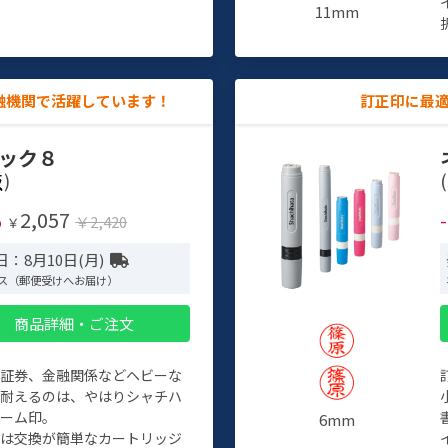
11mm
融機関で活躍しています！
訂正印に最
ック８
)
(
2,057
%
￥2,420
￥
：8月10日(月)
ス（郵便受けへお届け）
商品詳細・ご注文
、証券、金融関係などヘビーな
に耐えるのは、やはりシャチハ
ネーム印。
6mm
クは交換が簡単なカートリッジ