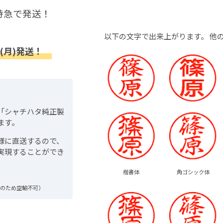
特急で発送！
以下の文字で出来上がります。
他
(月)発送！
「シャチハタ純正製
ます。
様に直送するので、
実現することができ
楷書体
角ゴシック体
品のため空輸不可）