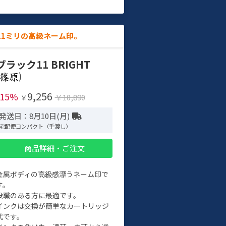
11ミリの高級ネーム印。
ブラック11 BRIGHT
)
9,256
-15%
￥10,890
￥
発送日：8月10日(月)
宅配便コンパクト（手渡し）
商品詳細・ご注文
金属ボディの高級感漂うネーム印で
す。
役職のある方に最適です。
インクは交換が簡単なカートリッジ
式です。