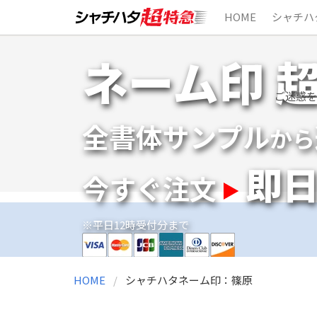
HOME
シャチハ
Skip
ネーム印 
to
content
ご迷惑を
全書体サンプル
から
即
今すぐ注文
※平日12時受付分まで
HOME
シャチハタネーム印：篠原