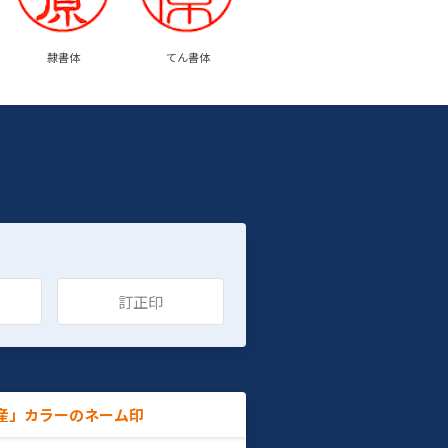
隷書体
てん書体
訂正印
産」カラーのネーム印