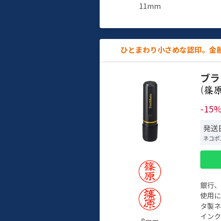
11mm
ひとまわり小さめな認印。金
ブラ
(
-15
発送日
ネコポ
銀行
使用
タ製
イン
8mm