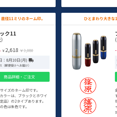
直径11ミリのネーム印。
ひとまわり大きな
ック11
)
(
2,618
%
￥3,080
￥
：8月10日(月)
ス（郵便受けへお届け）
商品詳細・ご注文
めサイズのネーム印です。
ィカラーは、ブラックとホワイ
定品）の2タイプあります。
の色は朱色です。