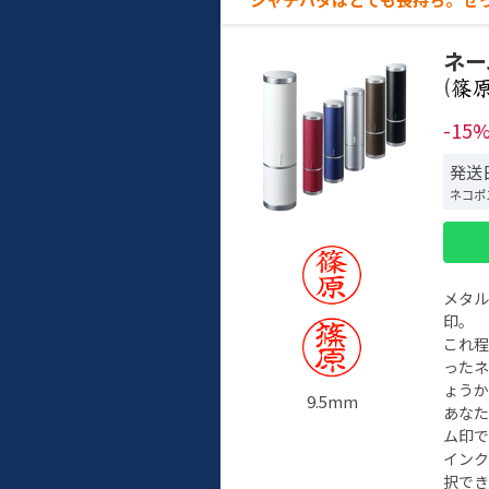
ネー
(
-15
発送日
ネコポ
メタ
印。
これ
った
ょう
9.5mm
あな
ム印で
イン
択でき