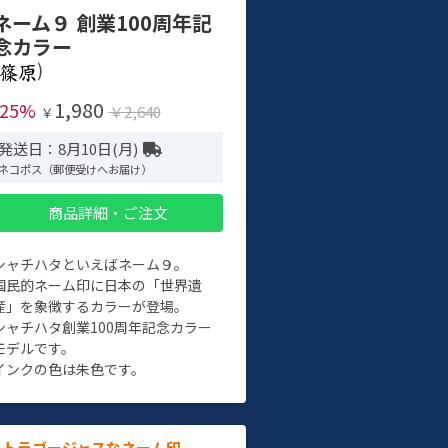
ネーム９ 創業100周年記
念カラー
)
1,980
-25%
￥2,640
￥
発送日：8月10日(月)
ネコポス（郵便受けへお届け）
商品詳細・ご注文
シャチハタといえばネーム９。
国民的ネーム印に日本の「世界遺
産」を象徴するカラーが登場。
シャチハタ創業100周年記念カラー
モデルです。
インクの色は朱色です。
ルトラゴージャスなネーム印。