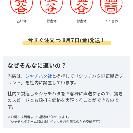
古印体
行書体
隷書体
てん書体
今すぐ注文 ⇒ 8月7日(金)発送！
なぜそんなに速いの？
当店は、
シヤチハタ社
と提携して「シャチハタ純正製造プ
ラント」を社内に設置しています。
社内で製造したシャチハタをお客様に直送するので、驚き
のスピードとお値打ち価格を実現することができるので
す。
※沖縄へは到着まで1週間ほどかかります。
（シャチハタネーム印は油性インクを含む商品のため空輸不可）