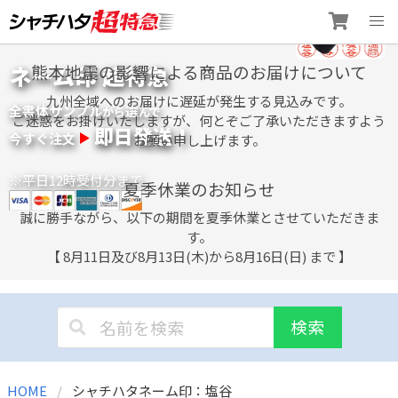
Skip
ネーム印 超特急
熊本地震の影響による商品のお届けについて
to
content
九州全域へのお届けに遅延が発生する見込みです。
全書体サンプル
選
から
んで
ご迷惑をお掛けいたしますが、何とぞご了承いただきますよう
即日発送！
今すぐ注文
お願い申し上げます。
※平日12時受付分まで
夏季休業のお知らせ
誠に勝手ながら、以下の期間を夏季休業とさせていただきま
す。
【 8月11日及び8月13日(木)から8月16日(日) まで 】
検索
HOME
シャチハタネーム印：塩谷