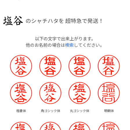
のシャチハタを
超特急で発送！
以下の文字で出来上がります。
他のお名前の場合は
検索
してください。
楷書体
角ゴシック体
丸ゴシック体
明朝体