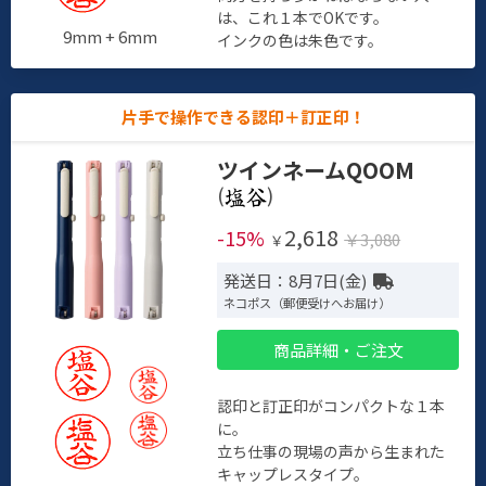
は、これ１本でOKです。
9mm + 6mm
インクの色は朱色です。
片手で操作できる認印＋訂正印！
ツインネームQOOM
(
)
2,618
-15%
￥3,080
￥
発送日：8月7日(金)
ネコポス（郵便受けへお届け）
商品詳細・ご注文
認印と訂正印がコンパクトな１本
に。
立ち仕事の現場の声から生まれた
キャップレスタイプ。