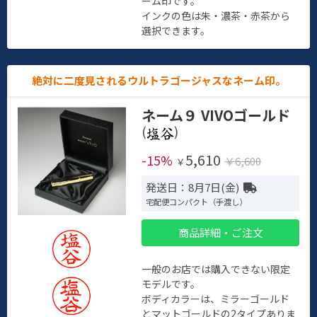
ーム印です。
インクの色は朱・濃茶・赤茶から
選択できます。
絶対に二度見されるウルトラゴージャスなネーム印。
ネーム９ VIVOゴールド
(
)
5,610
-15%
￥6,600
￥
発送日：8月7日(金)
宅配便コンパクト（手渡し）
商品詳細・ご注文
一般のお店では購入できない限定
モデルです。
ボディカラーは、ミラーゴールド
とマットゴールドの2タイプありま