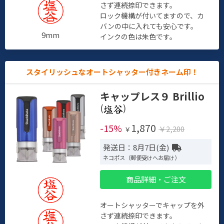
さず連続捺印できます。
ロック機構が付いてますので、カ
バンの中に入れても安心です。
9mm
インクの色は朱色です。
スタイリッシュなオートシャッター付きネーム印！
キャップレス９ Brillio
(
)
1,870
-15%
￥2,200
￥
発送日：8月7日(金)
ネコポス（郵便受けへお届け）
商品詳細・ご注文
オートシャッターでキャップを外
さず連続捺印できます。