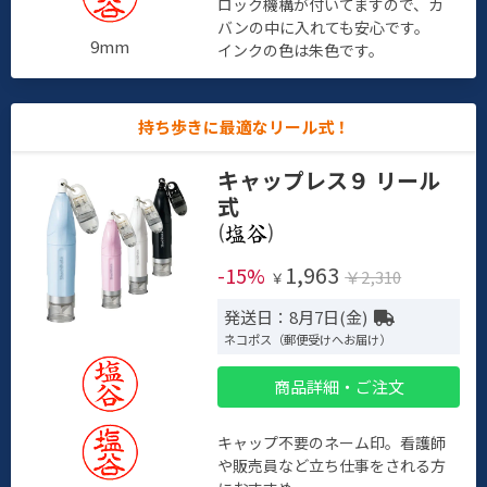
ロック機構が付いてますので、カ
バンの中に入れても安心です。
9mm
インクの色は朱色です。
持ち歩きに最適なリール式！
キャップレス９ リール
式
(
)
1,963
-15%
￥2,310
￥
発送日：8月7日(金)
ネコポス（郵便受けへお届け）
商品詳細・ご注文
キャップ不要のネーム印。看護師
や販売員など立ち仕事をされる方