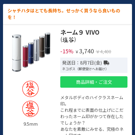
シャチハタはとても長持ち。せっかく買うなら良いもの
を！
ネーム９ VIVO
(
)
3,740
-15%
￥4,400
￥
発送日：8月7日(金)
ネコポス（郵便受けへお届け）
商品詳細・ご注文
メタルボディのハイクラスネーム
印。
これ程までに表面の仕上げにこだ
わったネーム印がかつて存在した
でしょうか？
9.5mm
あなたを素敵にみせる、究極のネ