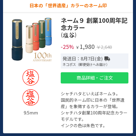
日本の「世界遺産」カラーのネーム印
ネーム９ 創業100周年記
念カラー
(
)
1,980
-25%
￥2,640
￥
発送日：8月7日(金)
ネコポス（郵便受けへお届け）
商品詳細・ご注文
シャチハタといえばネーム９。
国民的ネーム印に日本の「世界遺
産」を象徴するカラーが登場。
9.5mm
シャチハタ創業100周年記念カラー
モデルです。
インクの色は朱色です。