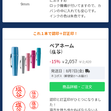
におすすめ
9mm
ロック機構が付いてますので、カ
バンの中に入れても安心です。
インクの色は朱色です。
これ１本で認印＋訂正印！
ペアネーム
(
)
2,057
-15%
￥2,420
￥
発送日：8月7日(金)
ネコポス（郵便受けへお届け）
商品詳細・ご注文
認印と訂正印がひとつになりまし
た！
両方を持ち歩かねばならない人