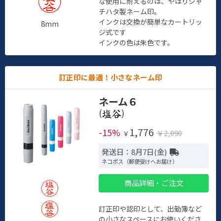
な使用に耐えるのは、やはりシャ
チハタ製ネーム印。
インクは交換が簡単なカートリッ
8mm
ジ式です
インクの色は朱色です。
訂正印に最適！小さなネーム印
ネーム６
(
)
1,776
-15%
￥2,090
￥
発送日：8月7日(金)
ネコポス（郵便受けへお届け）
商品詳細・ご注文
訂正印や認印として、出勤簿など
の小さなスペースにお使いくださ