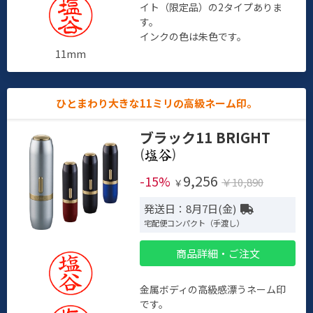
イト（限定品）の2タイプありま
す。
インクの色は朱色です。
11mm
ひとまわり大きな11ミリの高級ネーム印。
ブラック11 BRIGHT
(
)
9,256
-15%
￥10,890
￥
発送日：8月7日(金)
宅配便コンパクト（手渡し）
商品詳細・ご注文
金属ボディの高級感漂うネーム印
です。