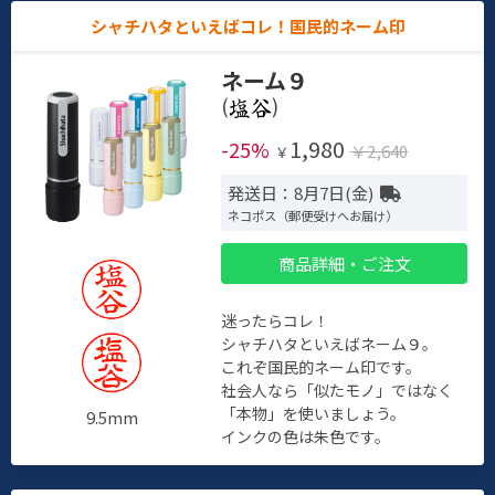
シャチハタといえばコレ！国民的ネーム印
ネーム９
(
)
1,980
-25%
￥2,640
￥
発送日：8月7日(金)
ネコポス（郵便受けへお届け）
商品詳細・ご注文
迷ったらコレ！
シャチハタといえばネーム９。
これぞ国民的ネーム印です。
社会人なら「似たモノ」ではなく
「本物」を使いましょう。
9.5mm
インクの色は朱色です。