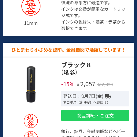
役職のある方に最適です。
インクは交換が簡単なカートリッ
ジ式です。
インクの色は朱・濃茶・赤茶から
11mm
選択できます。
ひとまわり小さめな認印。金融機関で活躍しています！
ブラック８
(
)
2,057
-15%
￥2,420
￥
発送日：8月7日(金)
ネコポス（郵便受けへお届け）
商品詳細・ご注文
銀行、証券、金融関係などヘビー