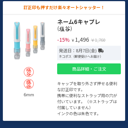
訂正印も押すだけ楽々オートシャッター！
ネーム6キャプレ
(
)
1,496
-15%
￥1,760
￥
発送日：8月7日(金)
ネコポス（郵便受けへお届け）
商品詳細・ご注文
キャップを取り外さず押せる便利
な訂正印です。
6mm
携帯に便利なストラップ用の穴が
付いています。（※ストラップは
付属していません）
インクの色は朱色です。