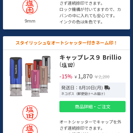
さず連続捺印できます。
ロック機構が付いてますので、カ
バンの中に入れても安心です。
9mm
インクの色は朱色です。
スタイリッシュなオートシャッター付きネーム印！
キャップレス９ Brillio
(
)
1,870
-15%
￥2,200
￥
発送日：8月10日(月)
ネコポス（郵便受けへお届け）
商品詳細・ご注文
オートシャッターでキャップを外
さず連続捺印できます。