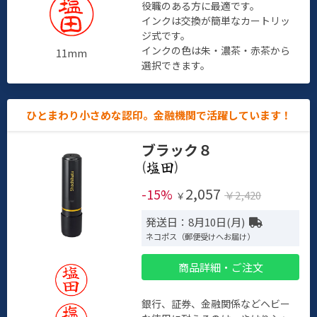
役職のある方に最適です。
インクは交換が簡単なカートリッ
ジ式です。
インクの色は朱・濃茶・赤茶から
11mm
選択できます。
ひとまわり小さめな認印。金融機関で活躍しています！
ブラック８
(
)
2,057
-15%
￥2,420
￥
発送日：8月10日(月)
ネコポス（郵便受けへお届け）
商品詳細・ご注文
銀行、証券、金融関係などヘビー