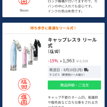
ロック機構が付いてますので、カ
バンの中に入れても安心です。
9mm
インクの色は朱色です。
持ち歩きに最適なリール式！
キャップレス９ リール
式
(
)
1,963
-15%
￥2,310
￥
発送日：8月10日(月)
ネコポス（郵便受けへお届け）
商品詳細・ご注文
キャップ不要のネーム印。看護師
や販売員など立ち仕事をされる方