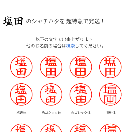
のシャチハタを
超特急で発送！
以下の文字で出来上がります。
他のお名前の場合は
検索
してください。
楷書体
角ゴシック体
丸ゴシック体
明朝体