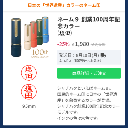
日本の「世界遺産」カラーのネーム印
ネーム９ 創業100周年記
念カラー
(
)
1,980
-25%
￥2,640
￥
発送日：8月10日(月)
ネコポス（郵便受けへお届け）
商品詳細・ご注文
シャチハタといえばネーム９。
国民的ネーム印に日本の「世界遺
産」を象徴するカラーが登場。
9.5mm
シャチハタ創業100周年記念カラー
モデルです。
インクの色は朱色です。