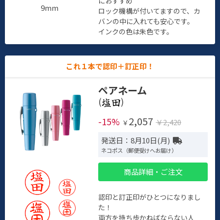
におすすめ
9mm
ロック機構が付いてますので、カ
バンの中に入れても安心です。
インクの色は朱色です。
これ１本で認印＋訂正印！
ペアネーム
(
)
2,057
-15%
￥2,420
￥
発送日：8月10日(月)
ネコポス（郵便受けへお届け）
商品詳細・ご注文
認印と訂正印がひとつになりまし
た！
両方を持ち歩かねばならない人