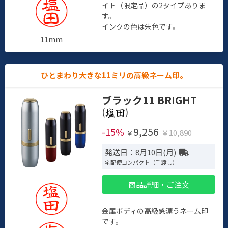
イト（限定品）の2タイプありま
す。
インクの色は朱色です。
11mm
ひとまわり大きな11ミリの高級ネーム印。
ブラック11 BRIGHT
(
)
9,256
-15%
￥10,890
￥
発送日：8月10日(月)
宅配便コンパクト（手渡し）
商品詳細・ご注文
金属ボディの高級感漂うネーム印
です。