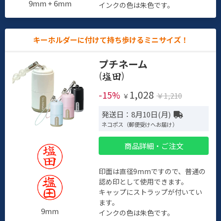
9mm + 6mm
インクの色は朱色です。
キーホルダーに付けて持ち歩けるミニサイズ！
プチネーム
(
)
1,028
-15%
￥1,210
￥
発送日：8月10日(月)
ネコポス（郵便受けへお届け）
商品詳細・ご注文
印面は直径9mmですので、普通の
認め印として使用できます。
キャップにストラップが付いてい
ます。
9mm
インクの色は朱色です。