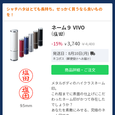
シャチハタはとても長持ち。せっかく買うなら良いもの
を！
ネーム９ VIVO
(
)
3,740
-15%
￥4,400
￥
発送日：8月10日(月)
ネコポス（郵便受けへお届け）
商品詳細・ご注文
メタルボディのハイクラスネーム
印。
これ程までに表面の仕上げにこだ
わったネーム印がかつて存在した
でしょうか？
9.5mm
あなたを素敵にみせる、究極のネ