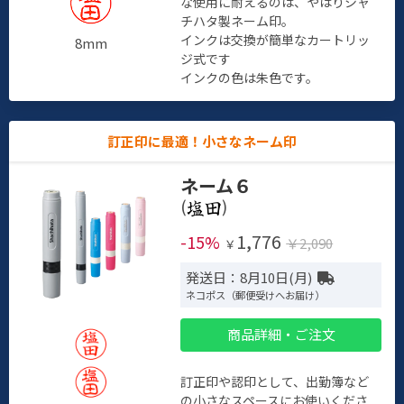
な使用に耐えるのは、やはりシャ
チハタ製ネーム印。
インクは交換が簡単なカートリッ
8mm
ジ式です
インクの色は朱色です。
訂正印に最適！小さなネーム印
ネーム６
(
)
1,776
-15%
￥2,090
￥
発送日：8月10日(月)
ネコポス（郵便受けへお届け）
商品詳細・ご注文
訂正印や認印として、出勤簿など
の小さなスペースにお使いくださ