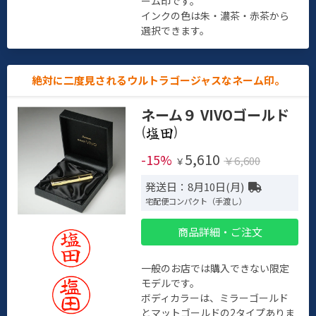
ーム印です。
インクの色は朱・濃茶・赤茶から
選択できます。
絶対に二度見されるウルトラゴージャスなネーム印。
ネーム９ VIVOゴールド
(
)
5,610
-15%
￥6,600
￥
発送日：8月10日(月)
宅配便コンパクト（手渡し）
商品詳細・ご注文
一般のお店では購入できない限定
モデルです。
ボディカラーは、ミラーゴールド
とマットゴールドの2タイプありま