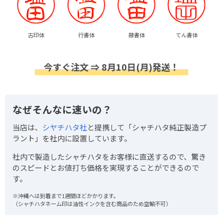
古印体
行書体
隷書体
てん書体
今すぐ注文 ⇒ 8月10日(月)発送！
なぜそんなに速いの？
当店は、
シヤチハタ社
と提携して「シャチハタ純正製造プ
ラント」を社内に設置しています。
社内で製造したシャチハタをお客様に直送するので、驚き
のスピードとお値打ち価格を実現することができるので
す。
※沖縄へは到着まで1週間ほどかかります。
（シャチハタネーム印は油性インクを含む商品のため空輸不可）