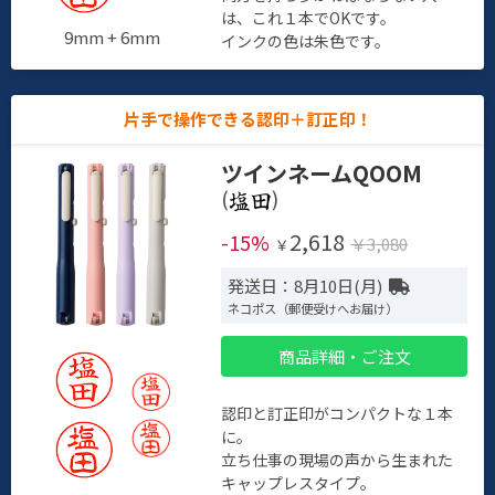
は、これ１本でOKです。
9mm + 6mm
インクの色は朱色です。
片手で操作できる認印＋訂正印！
ツインネームQOOM
(
)
2,618
-15%
￥3,080
￥
発送日：8月10日(月)
ネコポス（郵便受けへお届け）
商品詳細・ご注文
認印と訂正印がコンパクトな１本
に。
立ち仕事の現場の声から生まれた
キャップレスタイプ。