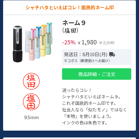
シャチハタといえばコレ！国民的ネーム印
ネーム９
(
)
1,980
-25%
￥2,640
￥
発送日：8月10日(月)
ネコポス（郵便受けへお届け）
商品詳細・ご注文
迷ったらコレ！
シャチハタといえばネーム９。
これぞ国民的ネーム印です。
社会人なら「似たモノ」ではなく
「本物」を使いましょう。
9.5mm
インクの色は朱色です。