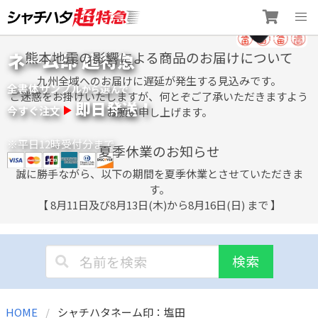
Skip
ネーム印 超特急
熊本地震の影響による商品のお届けについて
to
content
九州全域へのお届けに遅延が発生する見込みです。
全書体サンプル
選
から
んで
ご迷惑をお掛けいたしますが、何とぞご了承いただきますよう
即日発送！
今すぐ注文
お願い申し上げます。
※平日12時受付分まで
夏季休業のお知らせ
誠に勝手ながら、以下の期間を夏季休業とさせていただきま
す。
【 8月11日及び8月13日(木)から8月16日(日) まで 】
検索
HOME
シャチハタネーム印：塩田