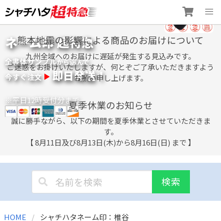
Skip
ネーム印 超特急
熊本地震の影響による商品のお届けについて
to
content
九州全域へのお届けに遅延が発生する見込みです。
全書体サンプル
選
から
んで
ご迷惑をお掛けいたしますが、何とぞご了承いただきますよう
即日発送！
今すぐ注文
お願い申し上げます。
※平日12時受付分まで
夏季休業のお知らせ
誠に勝手ながら、以下の期間を夏季休業とさせていただきま
す。
【 8月11日及び8月13日(木)から8月16日(日) まで 】
検索
HOME
シャチハタネーム印：椎谷