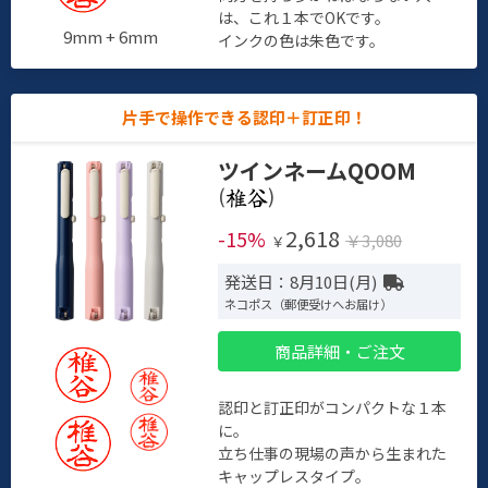
は、これ１本でOKです。
9mm + 6mm
インクの色は朱色です。
片手で操作できる認印＋訂正印！
ツインネームQOOM
(
)
2,618
-15%
￥3,080
￥
発送日：8月10日(月)
ネコポス（郵便受けへお届け）
商品詳細・ご注文
認印と訂正印がコンパクトな１本
に。
立ち仕事の現場の声から生まれた
キャップレスタイプ。