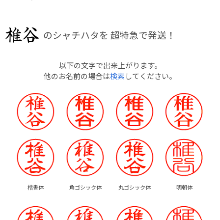
のシャチハタを
超特急で発送！
以下の文字で出来上がります。
他のお名前の場合は
検索
してください。
楷書体
角ゴシック体
丸ゴシック体
明朝体