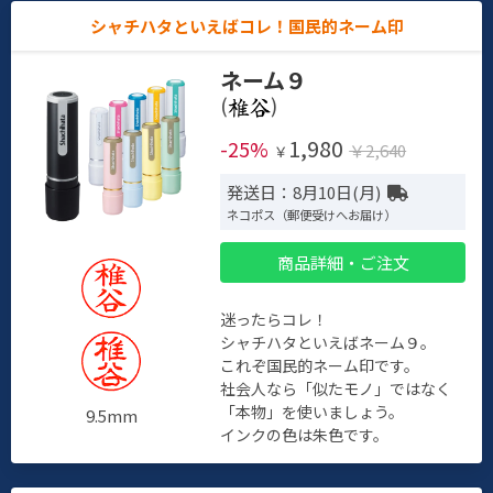
シャチハタといえばコレ！国民的ネーム印
ネーム９
(
)
1,980
-25%
￥2,640
￥
発送日：8月10日(月)
ネコポス（郵便受けへお届け）
商品詳細・ご注文
迷ったらコレ！
シャチハタといえばネーム９。
これぞ国民的ネーム印です。
社会人なら「似たモノ」ではなく
「本物」を使いましょう。
9.5mm
インクの色は朱色です。