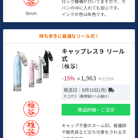
ロック機構が付いてますので、カ
バンの中に入れても安心です。
9mm
インクの色は朱色です。
持ち歩きに最適なリール式！
キャップレス９ リール
式
(
)
1,963
-15%
￥2,310
￥
発送日：8月10日(月)
ネコポス（郵便受けへお届け）
商品詳細・ご注文
キャップ不要のネーム印。看護師
や販売員など立ち仕事をされる方