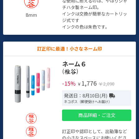
な使用に耐えるのは、やはりシャ
チハタ製ネーム印。
インクは交換が簡単なカートリッ
8mm
ジ式です
インクの色は朱色です。
訂正印に最適！小さなネーム印
ネーム６
(
)
1,776
-15%
￥2,090
￥
発送日：8月10日(月)
ネコポス（郵便受けへお届け）
商品詳細・ご注文
訂正印や認印として、出勤簿など
の小さなスペースにお使いくださ