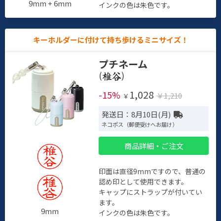
9mm + 6mm
インクの色は朱色です。
キーホルダーに付けて持ち歩けるミニサイズ！
プチネーム
(
)
1,028
-15%
￥1,210
￥
発送日：8月10日(月)
ネコポス（郵便受けへお届け）
商品詳細・ご注文
印面は直径9mmですので、普通の
認め印として使用できます。
キャップにストラップが付いてい
ます。
9mm
インクの色は朱色です。