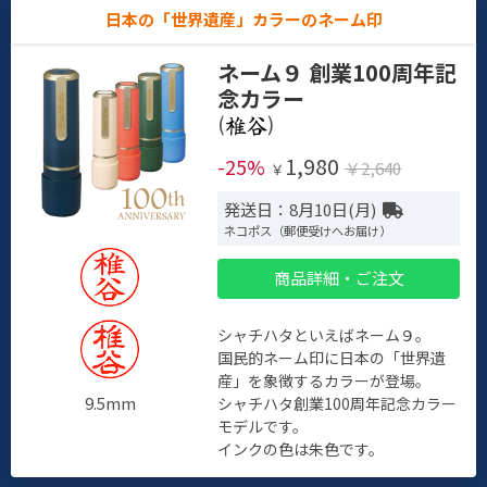
日本の「世界遺産」カラーのネーム印
ネーム９ 創業100周年記
念カラー
(
)
1,980
-25%
￥2,640
￥
発送日：8月10日(月)
ネコポス（郵便受けへお届け）
商品詳細・ご注文
シャチハタといえばネーム９。
国民的ネーム印に日本の「世界遺
産」を象徴するカラーが登場。
9.5mm
シャチハタ創業100周年記念カラー
モデルです。
インクの色は朱色です。