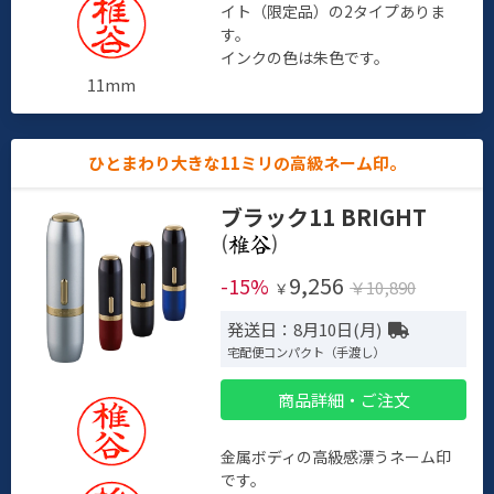
イト（限定品）の2タイプありま
す。
インクの色は朱色です。
11mm
ひとまわり大きな11ミリの高級ネーム印。
ブラック11 BRIGHT
(
)
9,256
-15%
￥10,890
￥
発送日：8月10日(月)
宅配便コンパクト（手渡し）
商品詳細・ご注文
金属ボディの高級感漂うネーム印
です。