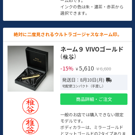
ーム印です。
インクの色は朱・濃茶・赤茶から
選択できます。
絶対に二度見されるウルトラゴージャスなネーム印。
ネーム９ VIVOゴールド
(
)
5,610
-15%
￥6,600
￥
発送日：8月10日(月)
宅配便コンパクト（手渡し）
商品詳細・ご注文
一般のお店では購入できない限定
モデルです。
ボディカラーは、ミラーゴールド
とマットゴールドの2タイプありま