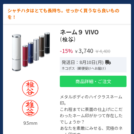
シャチハタはとても長持ち。せっかく買うなら良いもの
を！
ネーム９ VIVO
(
)
3,740
-15%
￥4,400
￥
発送日：8月10日(月)
ネコポス（郵便受けへお届け）
商品詳細・ご注文
メタルボディのハイクラスネーム
印。
これ程までに表面の仕上げにこだ
わったネーム印がかつて存在した
でしょうか？
9.5mm
あなたを素敵にみせる、究極のネ