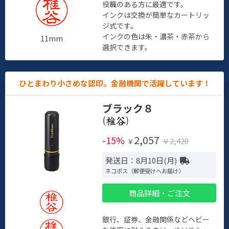
役職のある方に最適です。
インクは交換が簡単なカートリッ
ジ式です。
インクの色は朱・濃茶・赤茶から
11mm
選択できます。
ひとまわり小さめな認印。金融機関で活躍しています！
ブラック８
(
)
2,057
-15%
￥2,420
￥
発送日：8月10日(月)
ネコポス（郵便受けへお届け）
商品詳細・ご注文
銀行、証券、金融関係などヘビー