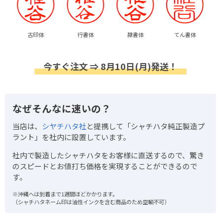
古印体
行書体
隷書体
てん書体
今すぐ注文 ⇒ 8月10日(月)発送！
なぜそんなに速いの？
当店は、
シヤチハタ社
と提携して「シャチハタ純正製造プ
ラント」を社内に設置しています。
社内で製造したシャチハタをお客様に直送するので、驚き
のスピードとお値打ち価格を実現することができるので
す。
※沖縄へは到着まで1週間ほどかかります。
（シャチハタネーム印は油性インクを含む商品のため空輸不可）