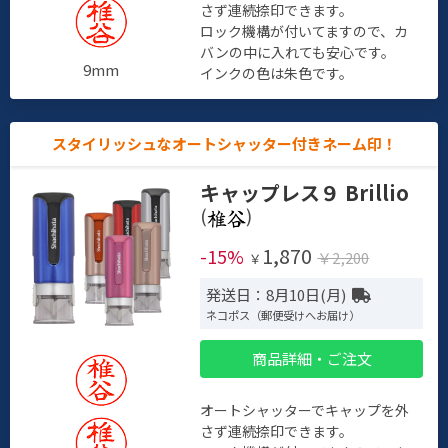
さず連続捺印できます。
ロック機構が付いてますので、カ
バンの中に入れても安心です。
9mm
インクの色は朱色です。
スタイリッシュなオートシャッター付きネーム印！
キャップレス９ Brillio
(
)
1,870
-15%
￥2,200
￥
発送日：8月10日(月)
ネコポス（郵便受けへお届け）
商品詳細・ご注文
オートシャッターでキャップを外
さず連続捺印できます。