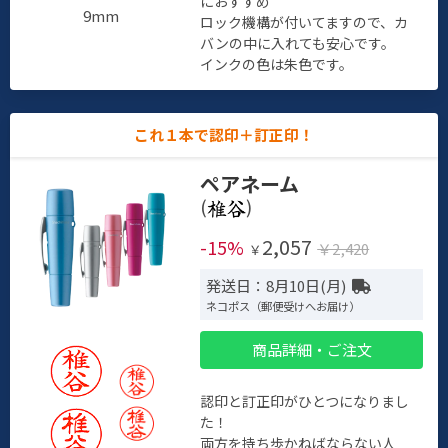
におすすめ
9mm
ロック機構が付いてますので、カ
バンの中に入れても安心です。
インクの色は朱色です。
これ１本で認印＋訂正印！
ペアネーム
(
)
2,057
-15%
￥2,420
￥
発送日：8月10日(月)
ネコポス（郵便受けへお届け）
商品詳細・ご注文
認印と訂正印がひとつになりまし
た！
両方を持ち歩かねばならない人