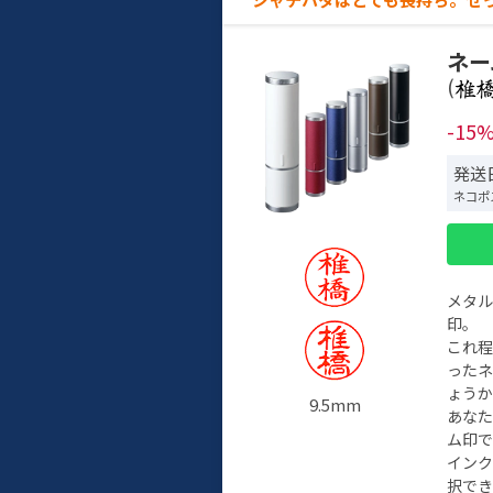
ネー
(
-15
発送日
ネコポ
メタ
印。
これ
った
ょう
9.5mm
あな
ム印で
イン
択でき