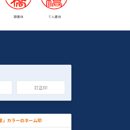
隷書体
てん書体
訂正印
産」カラーのネーム印