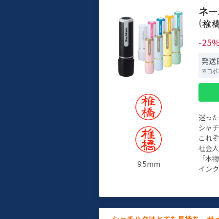
ネー
(
-25
発送日
ネコポ
迷っ
シャ
これ
社会
「本
9.5mm
インク
シャチハタはとても長持ち。せ