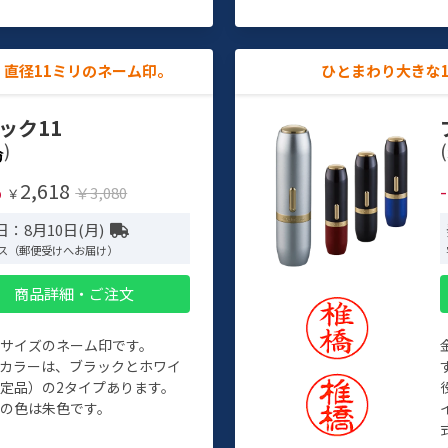
直径11ミリのネーム印。
ひとまわり大きな
ック11
)
(
2,618
%
￥3,080
￥
：8月10日(月)
ス（郵便受けへお届け）
商品詳細・ご注文
めサイズのネーム印です。
ィカラーは、ブラックとホワイ
定品）の2タイプあります。
の色は朱色です。