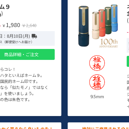
ム９
)
(
1,980
%
￥2,640
￥
：8月10日(月)
ス（郵便受けへお届け）
商品詳細・ご注文
たらコレ！
チハタといえばネーム９。
ぞ国民的ネーム印です。
人なら「似たモノ」ではなく
物」を使いましょう。
9.5mm
の色は朱色です。
っかく買うなら良いものを！
絶対に二度見されるウ