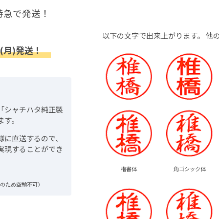
特急で発送！
以下の文字で出来上がります。
他
(月)発送！
「シャチハタ純正製
ます。
様に直送するので、
実現することができ
楷書体
角ゴシック体
品のため空輸不可）