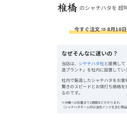
のシャチハタを
超
今すぐ注文 ⇒ 8月10日
なぜそんなに速いの？
当店は、
シヤチハタ社
と提携して
造プラント」を社内に設置してい
社内で製造したシャチハタをお客
驚きのスピードとお値打ち価格を
るのです。
※沖縄へは到着まで1週間ほどかかります。
（シャチハタネーム印は油性インクを含む商