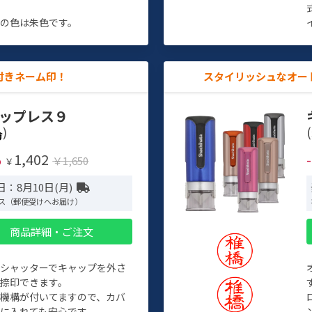
す
の色は朱色です。
付きネーム印！
スタイリッシュなオー
ップレス９
)
(
1,402
%
￥1,650
￥
：8月10日(月)
ス（郵便受けへお届け）
商品詳細・ご注文
トシャッターでキャップを外さ
捺印できます。
機構が付いてますので、カバ
に入れても安心です。