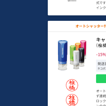
式で
インク
オートシャッター
キャ
(
-15
発送日
ネコポ
オー
ず連続
ロック
ンの中