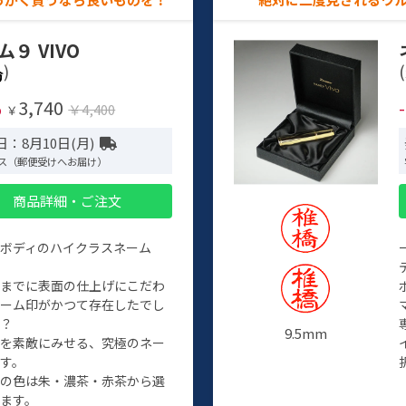
ム９ VIVO
)
(
3,740
%
￥4,400
￥
：8月10日(月)
ス（郵便受けへお届け）
商品詳細・ご注文
ルボディのハイクラスネーム
程までに表面の仕上げにこだわ
ネーム印がかつて存在したでし
か？
9.5mm
たを素敵にみせる、究極のネー
す。
クの色は朱・濃茶・赤茶から選
ます。