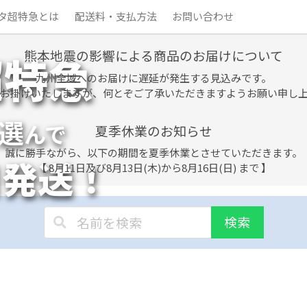
タ超特急とは
配送料・支払方法
お問い合わせ
熊本地震の影響による商品のお届けについて
超特急
九州全域へのお届けに遅延が発生する見込みです。
お掛けいたしますが、何とぞご了承いただきますようお願い申し
選
んで
夏季休業のお知らせ
誠に勝手ながら、以下の期間を夏季休業とさせていただきます。
日発送！
【 8月11日及び8月13日(木)から8月16日(日) まで 】
検索