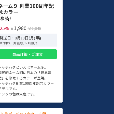
ネーム９ 創業100周年記
念カラー
)
1,980
-25%
￥2,640
￥
発送日：8月10日(月)
ネコポス（郵便受けへお届け）
商品詳細・ご注文
シャチハタといえばネーム９。
国民的ネーム印に日本の「世界遺
産」を象徴するカラーが登場。
シャチハタ創業100周年記念カラー
モデルです。
インクの色は朱色です。
ルトラゴージャスなネーム印。