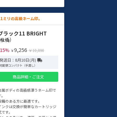
11ミリの高級ネーム印。
ブラック11 BRIGHT
)
9,256
-15%
￥10,890
￥
発送日：8月10日(月)
宅配便コンパクト（手渡し）
商品詳細・ご注文
金属ボディの高級感漂うネーム印で
す。
役職のある方に最適です。
インクは交換が簡単なカートリッジ
式です。