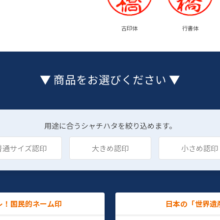
古印体
行書体
▼ 商品をお選びください ▼
用途に合うシャチハタを絞り込めます。
普通サイズ認印
大きめ認印
小さめ認印
レ！国民的ネーム印
日本の「世界遺