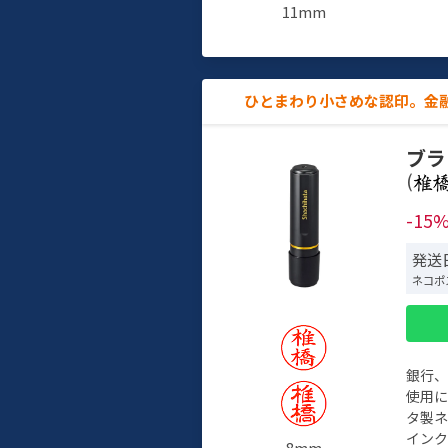
11mm
ひとまわり小さめな認印。金
ブラ
(
-15
発送日
ネコポ
銀行
使用
タ製
イン
8mm