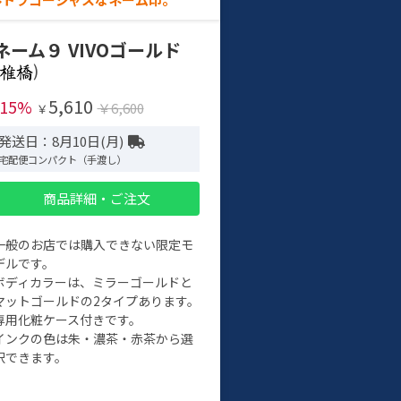
ネーム９ VIVOゴールド
)
5,610
-15%
￥6,600
￥
発送日：8月10日(月)
宅配便コンパクト（手渡し）
商品詳細・ご注文
一般のお店では購入できない限定モ
デルです。
ボディカラーは、ミラーゴールドと
マットゴールドの2タイプあります。
専用化粧ケース付きです。
インクの色は朱・濃茶・赤茶から選
択できます。