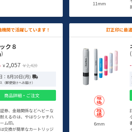
11mm
融機関で活躍しています！
訂正印に最
ック８
)
(
2,057
%
￥2,420
￥
：8月10日(月)
ス（郵便受けへお届け）
商品詳細・ご注文
、証券、金融関係などヘビーな
に耐えるのは、やはりシャチハ
ネーム印。
6mm
クは交換が簡単なカートリッジ