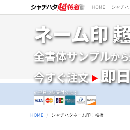
HOME
シャチハ
Skip
ネーム印 
to
content
ご迷惑を
全書体サンプル
から
即
今すぐ注文
※平日12時受付分まで
HOME
シャチハタネーム印：椎橋