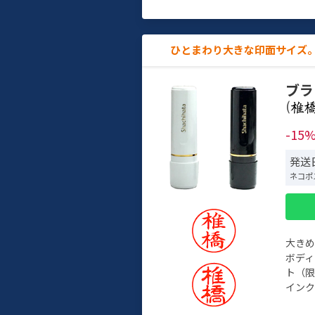
ひとまわり大きな印面サイズ。
ブラ
(
-15
発送日
ネコポ
大き
ボデ
ト（限
インク