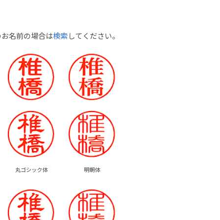
のお名前の場合は
検索
してください。
丸ゴシック体
明朝体