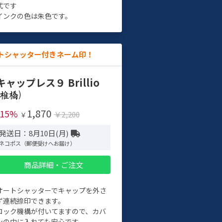
式です
インクの色は朱色です。
トシャッター付きネーム印！
キャップレス９ Brillio
)
1,870
-15%
￥2,200
￥
発送日：8月10日(月)
ネコポス（郵便受けへお届け）
商品詳細・ご注文
オートシャッターでキャップを外さ
ず連続捺印できます。
ロック機構が付いてますので、カバ
ンの中に入れても安心です。