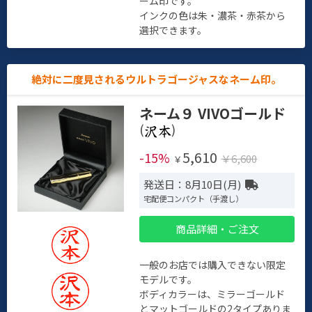
ーム印です。
インクの色は朱・濃茶・赤茶から
選択できます。
絶対に二度見されるウルトラゴージャスなネーム印。
ネーム９ VIVOゴールド
(
)
5,610
-15%
￥6,600
￥
発送日：8月10日(月)
宅配便コンパクト（手渡し）
商品詳細・ご注文
一般のお店では購入できない限定
モデルです。
ボディカラーは、ミラーゴールド
とマットゴールドの2タイプありま