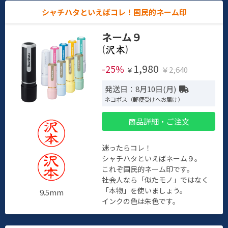
シャチハタといえばコレ！国民的ネーム印
ネーム９
(
)
1,980
-25%
￥2,640
￥
発送日：8月10日(月)
ネコポス（郵便受けへお届け）
商品詳細・ご注文
迷ったらコレ！
シャチハタといえばネーム９。
これぞ国民的ネーム印です。
社会人なら「似たモノ」ではなく
「本物」を使いましょう。
9.5mm
インクの色は朱色です。