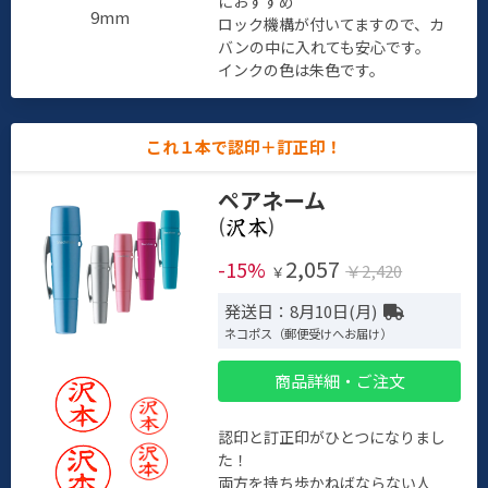
におすすめ
9mm
ロック機構が付いてますので、カ
バンの中に入れても安心です。
インクの色は朱色です。
これ１本で認印＋訂正印！
ペアネーム
(
)
2,057
-15%
￥2,420
￥
発送日：8月10日(月)
ネコポス（郵便受けへお届け）
商品詳細・ご注文
認印と訂正印がひとつになりまし
た！
両方を持ち歩かねばならない人