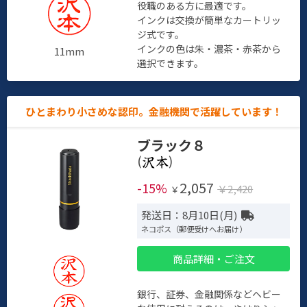
役職のある方に最適です。
インクは交換が簡単なカートリッ
ジ式です。
インクの色は朱・濃茶・赤茶から
11mm
選択できます。
ひとまわり小さめな認印。金融機関で活躍しています！
ブラック８
(
)
2,057
-15%
￥2,420
￥
発送日：8月10日(月)
ネコポス（郵便受けへお届け）
商品詳細・ご注文
銀行、証券、金融関係などヘビー