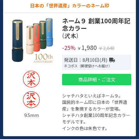
日本の「世界遺産」カラーのネーム印
ネーム９ 創業100周年記
念カラー
(
)
1,980
-25%
￥2,640
￥
発送日：8月10日(月)
ネコポス（郵便受けへお届け）
商品詳細・ご注文
シャチハタといえばネーム９。
国民的ネーム印に日本の「世界遺
産」を象徴するカラーが登場。
9.5mm
シャチハタ創業100周年記念カラー
モデルです。
インクの色は朱色です。