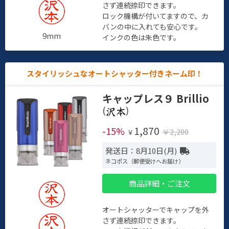
さず連続捺印できます。
ロック機構が付いてますので、カ
バンの中に入れても安心です。
9mm
インクの色は朱色です。
スタイリッシュなオートシャッター付きネーム印！
キャップレス９ Brillio
(
)
1,870
-15%
￥2,200
￥
発送日：8月10日(月)
ネコポス（郵便受けへお届け）
商品詳細・ご注文
オートシャッターでキャップを外
さず連続捺印できます。