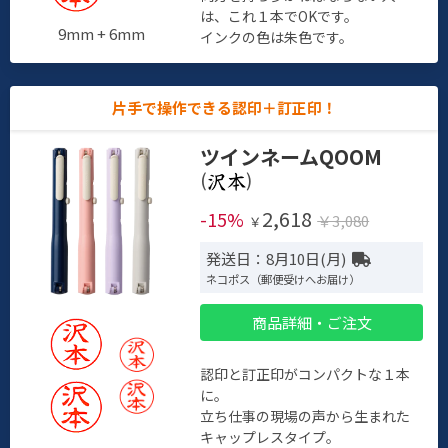
は、これ１本でOKです。
9mm + 6mm
インクの色は朱色です。
片手で操作できる認印＋訂正印！
ツインネームQOOM
(
)
2,618
-15%
￥3,080
￥
発送日：8月10日(月)
ネコポス（郵便受けへお届け）
商品詳細・ご注文
認印と訂正印がコンパクトな１本
に。
立ち仕事の現場の声から生まれた
キャップレスタイプ。