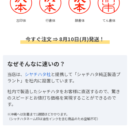
古印体
行書体
隷書体
てん書体
今すぐ注文 ⇒ 8月10日(月)発送！
なぜそんなに速いの？
当店は、
シヤチハタ社
と提携して「シャチハタ純正製造プ
ラント」を社内に設置しています。
社内で製造したシャチハタをお客様に直送するので、驚き
のスピードとお値打ち価格を実現することができるので
す。
※沖縄へは到着まで1週間ほどかかります。
（シャチハタネーム印は油性インクを含む商品のため空輸不可）