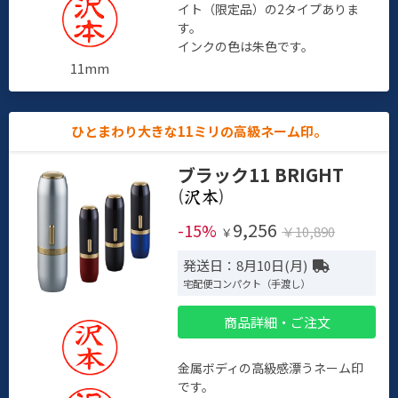
イト（限定品）の2タイプありま
す。
インクの色は朱色です。
11mm
ひとまわり大きな11ミリの高級ネーム印。
ブラック11 BRIGHT
(
)
9,256
-15%
￥10,890
￥
発送日：8月10日(月)
宅配便コンパクト（手渡し）
商品詳細・ご注文
金属ボディの高級感漂うネーム印
です。