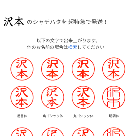
のシャチハタを
超特急で発送！
以下の文字で出来上がります。
他のお名前の場合は
検索
してください。
楷書体
角ゴシック体
丸ゴシック体
明朝体