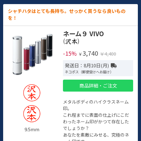
シャチハタはとても長持ち。せっかく買うなら良いもの
を！
ネーム９ VIVO
(
)
3,740
-15%
￥4,400
￥
発送日：8月10日(月)
ネコポス（郵便受けへお届け）
商品詳細・ご注文
メタルボディのハイクラスネーム
印。
これ程までに表面の仕上げにこだ
わったネーム印がかつて存在した
でしょうか？
9.5mm
あなたを素敵にみせる、究極のネ