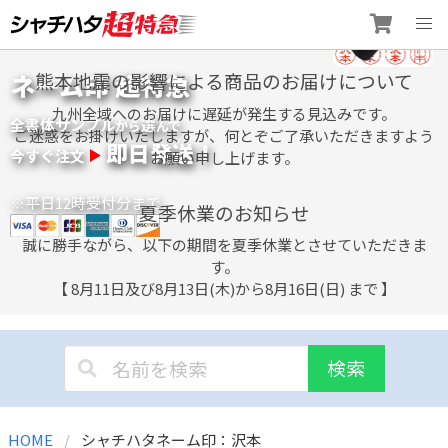
Skip
ネーム印 超特急
熊本地震の影響による商品のお届けについて
to
content
九州全域へのお届けに遅延が発生する見込みです。
全書体サンプル
選
から
んで
ご迷惑をお掛けいたしますが、何とぞご了承いただきますよう
即日発送！
今すぐ注文
お願い申し上げます。
※平日12時受付分まで
夏季休業のお知らせ
誠に勝手ながら、以下の期間を夏季休業とさせていただきま
す。
【 8月11日及び8月13日(木)から8月16日(日) まで 】
検索
HOME
シャチハタネーム印：沢本