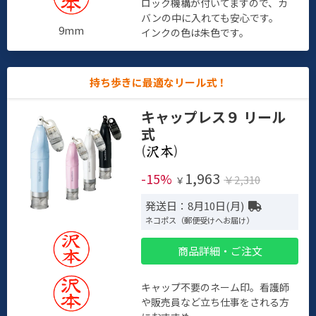
ロック機構が付いてますので、カ
バンの中に入れても安心です。
9mm
インクの色は朱色です。
持ち歩きに最適なリール式！
キャップレス９ リール
式
(
)
1,963
-15%
￥2,310
￥
発送日：8月10日(月)
ネコポス（郵便受けへお届け）
商品詳細・ご注文
キャップ不要のネーム印。看護師
や販売員など立ち仕事をされる方