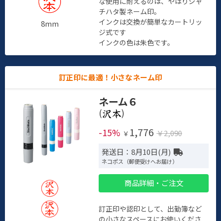
な使用に耐えるのは、やはりシャ
チハタ製ネーム印。
インクは交換が簡単なカートリッ
8mm
ジ式です
インクの色は朱色です。
訂正印に最適！小さなネーム印
ネーム６
(
)
1,776
-15%
￥2,090
￥
発送日：8月10日(月)
ネコポス（郵便受けへお届け）
商品詳細・ご注文
訂正印や認印として、出勤簿など
の小さなスペースにお使いくださ