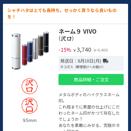
シャチハタはとても長持ち。せっかく買うなら良いもの
を！
ネーム９ VIVO
(
)
3,740
-15%
￥4,400
￥
発送日：8月10日(月)
ネコポス（郵便受けへお届け）
商品詳細・ご注文
メタルボディのハイクラスネーム
印。
これ程までに表面の仕上げにこだ
わったネーム印がかつて存在した
でしょうか？
9.5mm
あなたを素敵にみせる、究極のネ