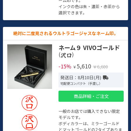
ーム印です。
インクの色は朱・濃茶・赤茶から
選択できます。
絶対に二度見されるウルトラゴージャスなネーム印。
ネーム９ VIVOゴールド
(
)
5,610
-15%
￥6,600
￥
発送日：8月10日(月)
宅配便コンパクト（手渡し）
商品詳細・ご注文
一般のお店では購入できない限定
モデルです。
ボディカラーは、ミラーゴールド
とマットゴールドの2タイプありま