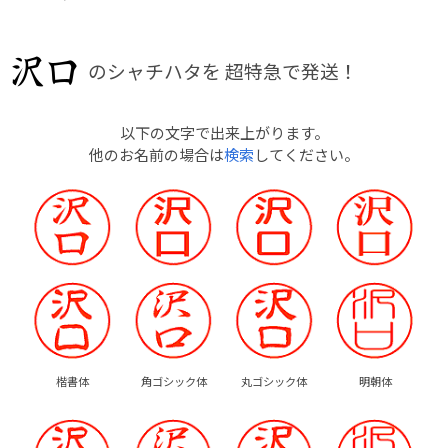
のシャチハタを
超特急で発送！
以下の文字で出来上がります。
他のお名前の場合は
検索
してください。
楷書体
角ゴシック体
丸ゴシック体
明朝体