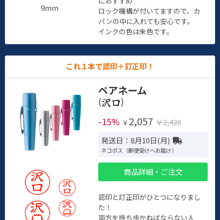
におすすめ
9mm
ロック機構が付いてますので、カ
バンの中に入れても安心です。
インクの色は朱色です。
これ１本で認印＋訂正印！
ペアネーム
(
)
2,057
-15%
￥2,420
￥
発送日：8月10日(月)
ネコポス（郵便受けへお届け）
商品詳細・ご注文
認印と訂正印がひとつになりまし
た！
両方を持ち歩かねばならない人