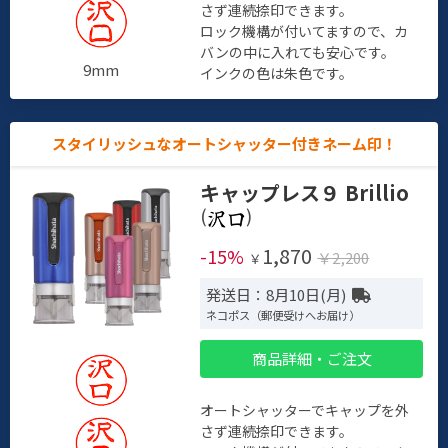
さず連続捺印できます。
ロック機構が付いてますので、カ
バンの中に入れても安心です。
9mm
インクの色は朱色です。
スタイリッシュなオートシャッター付きネーム印！
キャップレス９ Brillio
(
)
1,870
-15%
￥2,200
￥
発送日：8月10日(月)
ネコポス（郵便受けへお届け）
商品詳細・ご注文
オートシャッターでキャップを外
さず連続捺印できます。