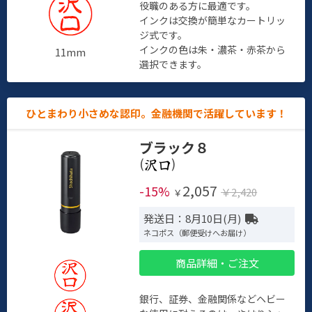
役職のある方に最適です。
インクは交換が簡単なカートリッ
ジ式です。
インクの色は朱・濃茶・赤茶から
11mm
選択できます。
ひとまわり小さめな認印。金融機関で活躍しています！
ブラック８
(
)
2,057
-15%
￥2,420
￥
発送日：8月10日(月)
ネコポス（郵便受けへお届け）
商品詳細・ご注文
銀行、証券、金融関係などヘビー