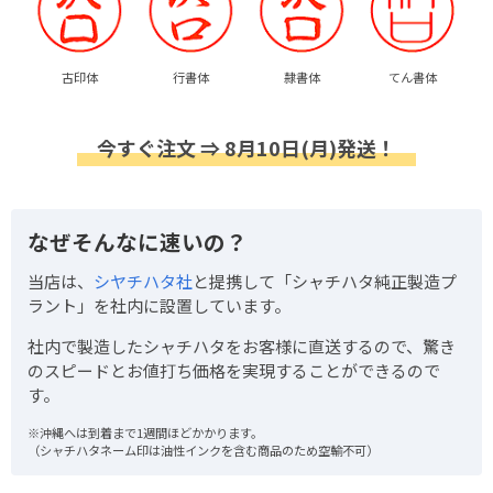
古印体
行書体
隷書体
てん書体
今すぐ注文 ⇒ 8月10日(月)発送！
なぜそんなに速いの？
当店は、
シヤチハタ社
と提携して「シャチハタ純正製造プ
ラント」を社内に設置しています。
社内で製造したシャチハタをお客様に直送するので、驚き
のスピードとお値打ち価格を実現することができるので
す。
※沖縄へは到着まで1週間ほどかかります。
（シャチハタネーム印は油性インクを含む商品のため空輸不可）