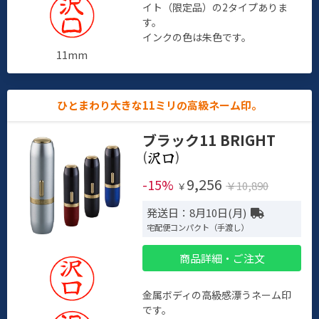
イト（限定品）の2タイプありま
す。
インクの色は朱色です。
11mm
ひとまわり大きな11ミリの高級ネーム印。
ブラック11 BRIGHT
(
)
9,256
-15%
￥10,890
￥
発送日：8月10日(月)
宅配便コンパクト（手渡し）
商品詳細・ご注文
金属ボディの高級感漂うネーム印
です。