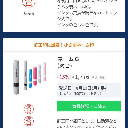
な使用に耐えるのは、やはりシャ
チハタ製ネーム印。
インクは交換が簡単なカートリッ
8mm
ジ式です
インクの色は朱色です。
訂正印に最適！小さなネーム印
ネーム６
(
)
1,776
-15%
￥2,090
￥
発送日：8月10日(月)
ネコポス（郵便受けへお届け）
商品詳細・ご注文
訂正印や認印として、出勤簿など
の小さなスペースにお使いくださ