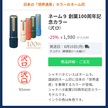
日本の「世界遺産」カラーのネーム印
ネーム９ 創業100周年記
念カラー
(
)
1,980
-25%
￥2,640
￥
発送日：8月10日(月)
ネコポス（郵便受けへお届け）
商品詳細・ご注文
シャチハタといえばネーム９。
国民的ネーム印に日本の「世界遺
産」を象徴するカラーが登場。
9.5mm
シャチハタ創業100周年記念カラー
モデルです。
インクの色は朱色です。