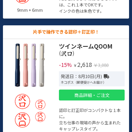
は、これ１本でOKです。
9mm + 6mm
インクの色は朱色です。
片手で操作できる認印＋訂正印！
ツインネームQOOM
(
)
2,618
-15%
￥3,080
￥
発送日：8月10日(月)
ネコポス（郵便受けへお届け）
商品詳細・ご注文
認印と訂正印がコンパクトな１本
に。
立ち仕事の現場の声から生まれた
キャップレスタイプ。