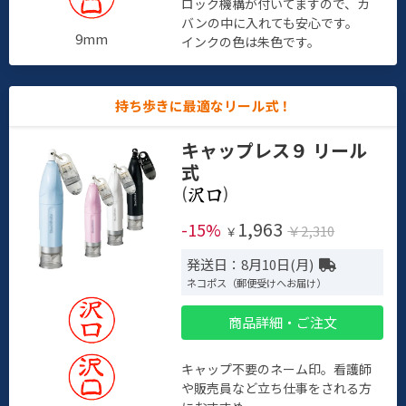
ロック機構が付いてますので、カ
バンの中に入れても安心です。
9mm
インクの色は朱色です。
持ち歩きに最適なリール式！
キャップレス９ リール
式
(
)
1,963
-15%
￥2,310
￥
発送日：8月10日(月)
ネコポス（郵便受けへお届け）
商品詳細・ご注文
キャップ不要のネーム印。看護師
や販売員など立ち仕事をされる方