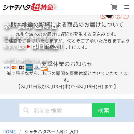
Skip
ネーム印 超特急
熊本地震の影響による商品のお届けについて
to
content
九州全域へのお届けに遅延が発生する見込みです。
全書体サンプル
選
から
んで
ご迷惑をお掛けいたしますが、何とぞご了承いただきますよう
即日発送！
今すぐ注文
お願い申し上げます。
※平日12時受付分まで
夏季休業のお知らせ
誠に勝手ながら、以下の期間を夏季休業とさせていただきま
す。
【 8月11日及び8月13日(木)から8月16日(日) まで 】
検索
HOME
シャチハタネーム印：沢口