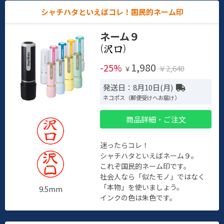
シャチハタといえばコレ！国民的ネーム印
ネーム９
(
)
1,980
-25%
￥2,640
￥
発送日：8月10日(月)
ネコポス（郵便受けへお届け）
商品詳細・ご注文
迷ったらコレ！
シャチハタといえばネーム９。
これぞ国民的ネーム印です。
社会人なら「似たモノ」ではなく
「本物」を使いましょう。
9.5mm
インクの色は朱色です。