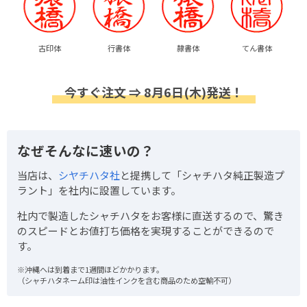
古印体
行書体
隷書体
てん書体
今すぐ注文 ⇒ 8月6日(木)発送！
なぜそんなに速いの？
当店は、
シヤチハタ社
と提携して「シャチハタ純正製造プ
ラント」を社内に設置しています。
社内で製造したシャチハタをお客様に直送するので、驚き
のスピードとお値打ち価格を実現することができるので
す。
※沖縄へは到着まで1週間ほどかかります。
（シャチハタネーム印は油性インクを含む商品のため空輸不可）