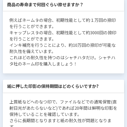
商品の寿命まで何回ぐらい捺せますか？
例えばネーム９の場合、初期性能として約１万回の捺印
を行うことができます。
キャップレス９の場合、初期性能として約3000回の捺印
を行うことができます。
インキ補充を行うことにより、約10万回の捺印が可能な
耐久性を備えています。
これほどの耐久性を持つのはシャチハタだけ。シャチハ
タ社のネーム印を購入しましょう！
紙に押した印影の保持期間はどのくらいですか?
上質紙などへのなつ印で、ファイルなどでの通常保管(直
射日光があたらないなど)であれば20年間は鮮明な印影を
保持していることを確認しています。
さらに長期間となりますと紙の耐久性が問題となりま
す。