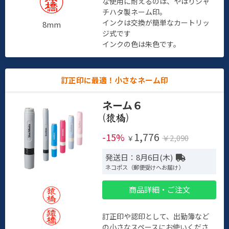
な使用に耐えるのは、やはりシャ
チハタ製ネーム印。
インクは交換が簡単なカートリッ
8mm
ジ式です
インクの色は朱色です。
訂正印に最適！小さなネーム印
ネーム６
(
)
1,776
-15%
￥2,090
￥
発送日：8月6日(木)
ネコポス（郵便受けへお届け）
商品詳細・ご注文
訂正印や認印として、出勤簿など
の小さなスペースにお使いくださ