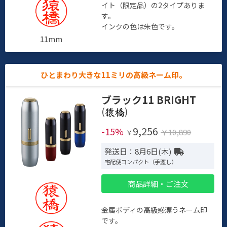
イト（限定品）の2タイプありま
す。
インクの色は朱色です。
11mm
ひとまわり大きな11ミリの高級ネーム印。
ブラック11 BRIGHT
(
)
9,256
-15%
￥10,890
￥
発送日：8月6日(木)
宅配便コンパクト（手渡し）
商品詳細・ご注文
金属ボディの高級感漂うネーム印
です。