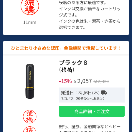
役職のある方に最適です。
インクは交換が簡単なカートリッ
ジ式です。
インクの色は朱・濃茶・赤茶から
11mm
選択できます。
ひとまわり小さめな認印。金融機関で活躍しています！
ブラック８
(
)
2,057
-15%
￥2,420
￥
発送日：8月6日(木)
ネコポス（郵便受けへお届け）
商品詳細・ご注文
銀行、証券、金融関係などヘビー