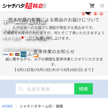
Skip
ネーム印 超特急
熊本地震の影響による商品のお届けについて
to
content
九州全域へのお届けに遅延が発生する見込みです。
全書体サンプル
選
から
んで
ご迷惑をお掛けいたしますが、何とぞご了承いただきますよう
即日発送！
今すぐ注文
お願い申し上げます。
※平日12時受付分まで
夏季休業のお知らせ
誠に勝手ながら、以下の期間を夏季休業とさせていただきま
す。
【 8月11日及び8月13日(木)から8月16日(日) まで 】
検索
HOME
シャチハタネーム印：猿橋