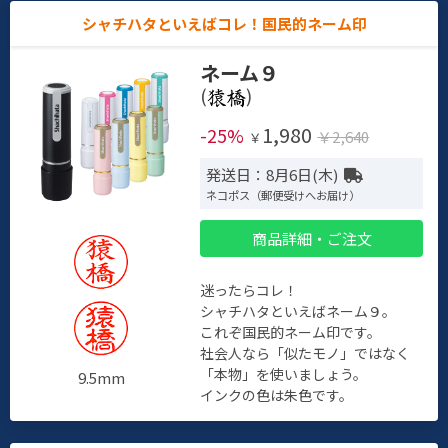
シャチハタといえばコレ！国民的ネーム印
ネーム９
(
)
1,980
-25%
￥2,640
￥
発送日：8月6日(木)
ネコポス（郵便受けへお届け）
商品詳細・ご注文
迷ったらコレ！
シャチハタといえばネーム９。
これぞ国民的ネーム印です。
社会人なら「似たモノ」ではなく
「本物」を使いましょう。
9.5mm
インクの色は朱色です。