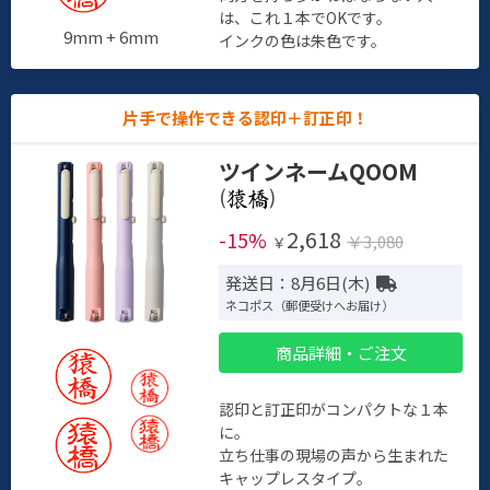
は、これ１本でOKです。
9mm + 6mm
インクの色は朱色です。
片手で操作できる認印＋訂正印！
ツインネームQOOM
(
)
2,618
-15%
￥3,080
￥
発送日：8月6日(木)
ネコポス（郵便受けへお届け）
商品詳細・ご注文
認印と訂正印がコンパクトな１本
に。
立ち仕事の現場の声から生まれた
キャップレスタイプ。