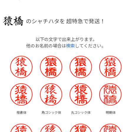
のシャチハタを
超特急で発送！
以下の文字で出来上がります。
他のお名前の場合は
検索
してください。
楷書体
角ゴシック体
丸ゴシック体
明朝体