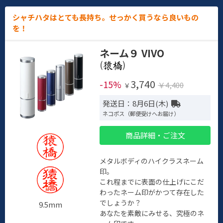
シャチハタはとても長持ち。せっかく買うなら良いもの
を！
ネーム９ VIVO
(
)
3,740
-15%
￥4,400
￥
発送日：8月6日(木)
ネコポス（郵便受けへお届け）
商品詳細・ご注文
メタルボディのハイクラスネーム
印。
これ程までに表面の仕上げにこだ
わったネーム印がかつて存在した
でしょうか？
9.5mm
あなたを素敵にみせる、究極のネ