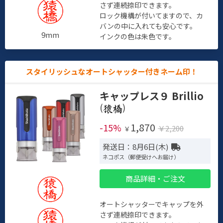
さず連続捺印できます。
ロック機構が付いてますので、カ
バンの中に入れても安心です。
9mm
インクの色は朱色です。
スタイリッシュなオートシャッター付きネーム印！
キャップレス９ Brillio
(
)
1,870
-15%
￥2,200
￥
発送日：8月6日(木)
ネコポス（郵便受けへお届け）
商品詳細・ご注文
オートシャッターでキャップを外
さず連続捺印できます。