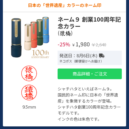
日本の「世界遺産」カラーのネーム印
ネーム９ 創業100周年記
念カラー
(
)
1,980
-25%
￥2,640
￥
発送日：8月6日(木)
ネコポス（郵便受けへお届け）
商品詳細・ご注文
シャチハタといえばネーム９。
国民的ネーム印に日本の「世界遺
産」を象徴するカラーが登場。
9.5mm
シャチハタ創業100周年記念カラー
モデルです。
インクの色は朱色です。