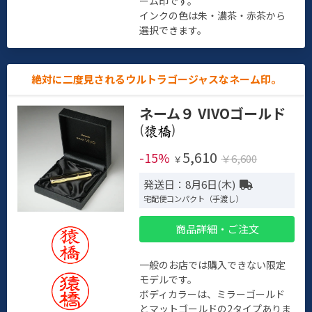
ーム印です。
インクの色は朱・濃茶・赤茶から
選択できます。
絶対に二度見されるウルトラゴージャスなネーム印。
ネーム９ VIVOゴールド
(
)
5,610
-15%
￥6,600
￥
発送日：8月6日(木)
宅配便コンパクト（手渡し）
商品詳細・ご注文
一般のお店では購入できない限定
モデルです。
ボディカラーは、ミラーゴールド
とマットゴールドの2タイプありま