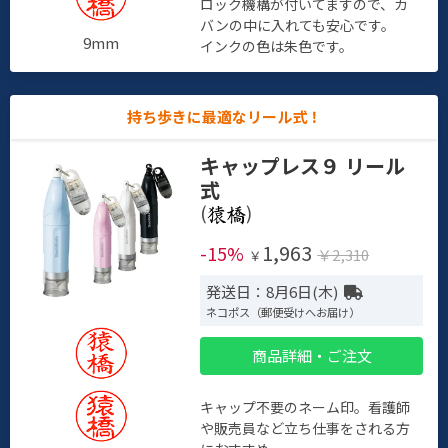
ロック機構が付いてますので、カ
バンの中に入れても安心です。
9mm
インクの色は朱色です。
持ち歩きに最適なリール式！
キャップレス９ リール
式
(
)
1,963
-15%
￥2,310
￥
発送日：8月6日(木)
ネコポス（郵便受けへお届け）
商品詳細・ご注文
キャップ不要のネーム印。看護師
や販売員など立ち仕事をされる方