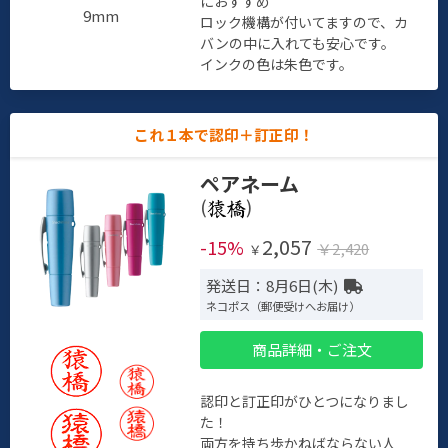
におすすめ
9mm
ロック機構が付いてますので、カ
バンの中に入れても安心です。
インクの色は朱色です。
これ１本で認印＋訂正印！
ペアネーム
(
)
2,057
-15%
￥2,420
￥
発送日：8月6日(木)
ネコポス（郵便受けへお届け）
商品詳細・ご注文
認印と訂正印がひとつになりまし
た！
両方を持ち歩かねばならない人