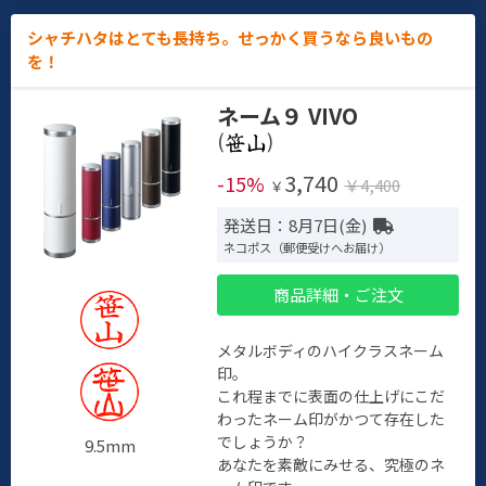
シャチハタはとても長持ち。せっかく買うなら良いもの
を！
ネーム９ VIVO
(
)
3,740
-15%
￥4,400
￥
発送日：8月7日(金)
ネコポス（郵便受けへお届け）
商品詳細・ご注文
メタルボディのハイクラスネーム
印。
これ程までに表面の仕上げにこだ
わったネーム印がかつて存在した
でしょうか？
9.5mm
あなたを素敵にみせる、究極のネ