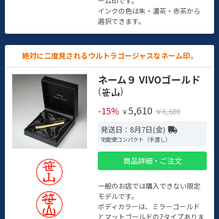
ーム印です。
インクの色は朱・濃茶・赤茶から
選択できます。
絶対に二度見されるウルトラゴージャスなネーム印。
ネーム９ VIVOゴールド
(
)
5,610
-15%
￥6,600
￥
発送日：8月7日(金)
宅配便コンパクト（手渡し）
商品詳細・ご注文
一般のお店では購入できない限定
モデルです。
ボディカラーは、ミラーゴールド
とマットゴールドの2タイプありま