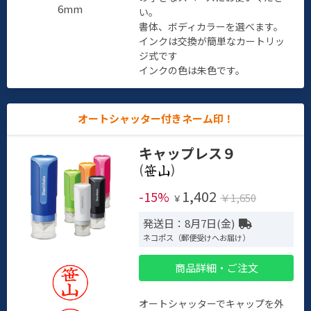
6mm
い。
書体、ボディカラーを選べます。
インクは交換が簡単なカートリッ
ジ式です
インクの色は朱色です。
オートシャッター付きネーム印！
キャップレス９
(
)
1,402
-15%
￥1,650
￥
発送日：8月7日(金)
ネコポス（郵便受けへお届け）
商品詳細・ご注文
オートシャッターでキャップを外