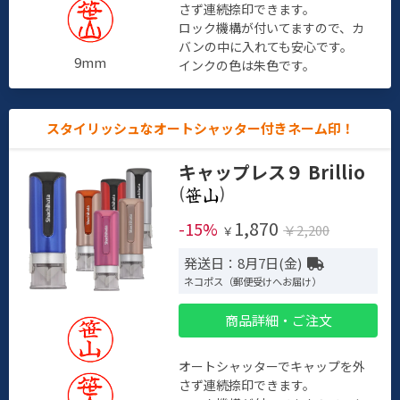
さず連続捺印できます。
ロック機構が付いてますので、カ
バンの中に入れても安心です。
9mm
インクの色は朱色です。
スタイリッシュなオートシャッター付きネーム印！
キャップレス９ Brillio
(
)
1,870
-15%
￥2,200
￥
発送日：8月7日(金)
ネコポス（郵便受けへお届け）
商品詳細・ご注文
オートシャッターでキャップを外
さず連続捺印できます。