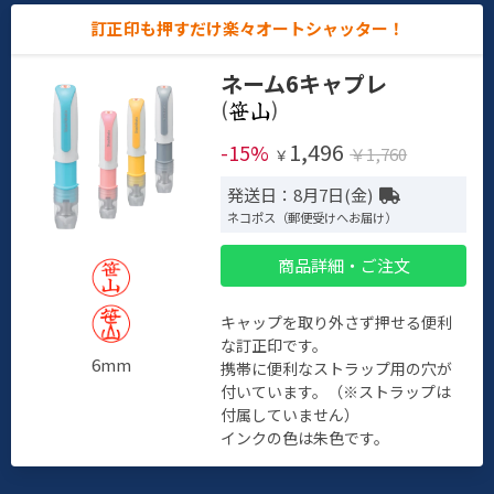
訂正印も押すだけ楽々オートシャッター！
ネーム6キャプレ
(
)
1,496
-15%
￥1,760
￥
発送日：8月7日(金)
ネコポス（郵便受けへお届け）
商品詳細・ご注文
キャップを取り外さず押せる便利
な訂正印です。
6mm
携帯に便利なストラップ用の穴が
付いています。（※ストラップは
付属していません）
インクの色は朱色です。