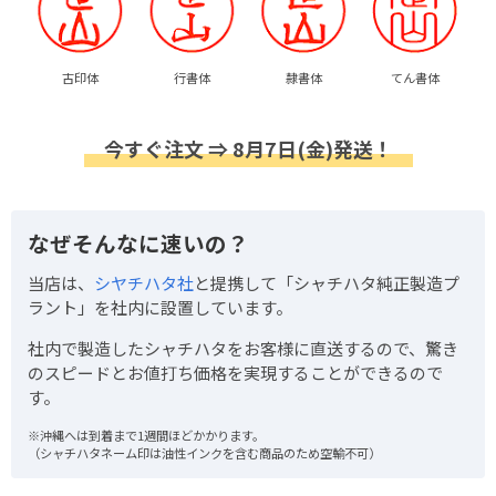
古印体
行書体
隷書体
てん書体
今すぐ注文 ⇒ 8月7日(金)発送！
なぜそんなに速いの？
当店は、
シヤチハタ社
と提携して「シャチハタ純正製造プ
ラント」を社内に設置しています。
社内で製造したシャチハタをお客様に直送するので、驚き
のスピードとお値打ち価格を実現することができるので
す。
※沖縄へは到着まで1週間ほどかかります。
（シャチハタネーム印は油性インクを含む商品のため空輸不可）