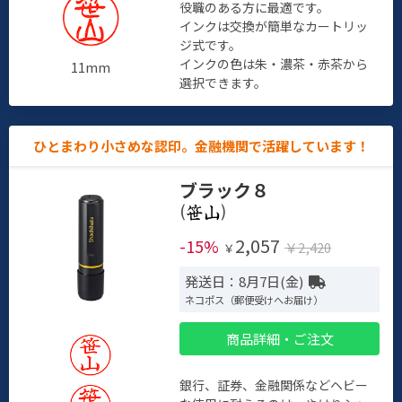
役職のある方に最適です。
インクは交換が簡単なカートリッ
ジ式です。
インクの色は朱・濃茶・赤茶から
11mm
選択できます。
ひとまわり小さめな認印。金融機関で活躍しています！
ブラック８
(
)
2,057
-15%
￥2,420
￥
発送日：8月7日(金)
ネコポス（郵便受けへお届け）
商品詳細・ご注文
銀行、証券、金融関係などヘビー