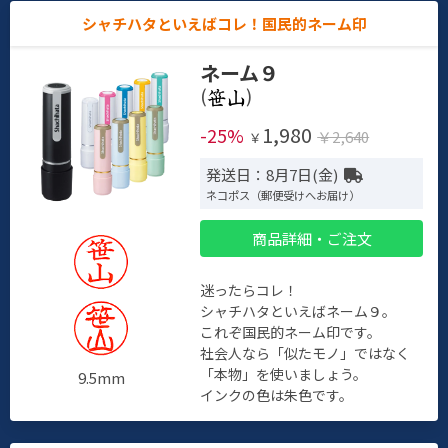
シャチハタといえばコレ！国民的ネーム印
ネーム９
(
)
1,980
-25%
￥2,640
￥
発送日：8月7日(金)
ネコポス（郵便受けへお届け）
商品詳細・ご注文
迷ったらコレ！
シャチハタといえばネーム９。
これぞ国民的ネーム印です。
社会人なら「似たモノ」ではなく
「本物」を使いましょう。
9.5mm
インクの色は朱色です。