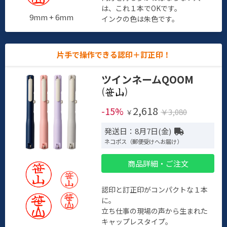
は、これ１本でOKです。
9mm + 6mm
インクの色は朱色です。
片手で操作できる認印＋訂正印！
ツインネームQOOM
(
)
2,618
-15%
￥3,080
￥
発送日：8月7日(金)
ネコポス（郵便受けへお届け）
商品詳細・ご注文
認印と訂正印がコンパクトな１本
に。
立ち仕事の現場の声から生まれた
キャップレスタイプ。