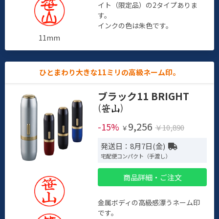
イト（限定品）の2タイプありま
す。
インクの色は朱色です。
11mm
ひとまわり大きな11ミリの高級ネーム印。
ブラック11 BRIGHT
(
)
9,256
-15%
￥10,890
￥
発送日：8月7日(金)
宅配便コンパクト（手渡し）
商品詳細・ご注文
金属ボディの高級感漂うネーム印
です。