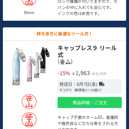
ロック機構が付いてますので、カ
バンの中に入れても安心です。
9mm
インクの色は朱色です。
持ち歩きに最適なリール式！
キャップレス９ リール
式
(
)
1,963
-15%
￥2,310
￥
発送日：8月7日(金)
ネコポス（郵便受けへお届け）
商品詳細・ご注文
キャップ不要のネーム印。看護師
や販売員など立ち仕事をされる方