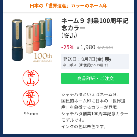
日本の「世界遺産」カラーのネーム印
ネーム９ 創業100周年記
念カラー
(
)
1,980
-25%
￥2,640
￥
発送日：8月7日(金)
ネコポス（郵便受けへお届け）
商品詳細・ご注文
シャチハタといえばネーム９。
国民的ネーム印に日本の「世界遺
産」を象徴するカラーが登場。
9.5mm
シャチハタ創業100周年記念カラー
モデルです。
インクの色は朱色です。