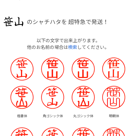
のシャチハタを
超特急で発送！
以下の文字で出来上がります。
他のお名前の場合は
検索
してください。
楷書体
角ゴシック体
丸ゴシック体
明朝体