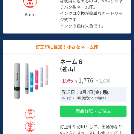
な使用に耐えるのは、やはりシャ
チハタ製ネーム印。
インクは交換が簡単なカートリッ
8mm
ジ式です
インクの色は朱色です。
訂正印に最適！小さなネーム印
ネーム６
(
)
1,776
-15%
￥2,090
￥
発送日：8月7日(金)
ネコポス（郵便受けへお届け）
商品詳細・ご注文
訂正印や認印として、出勤簿など
の小さなスペースにお使いくださ