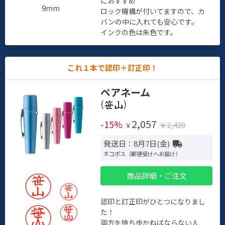
におすすめ
9mm
ロック機構が付いてますので、カ
バンの中に入れても安心です。
インクの色は朱色です。
これ１本で認印＋訂正印！
ペアネーム
(
)
2,057
-15%
￥2,420
￥
発送日：8月7日(金)
ネコポス（郵便受けへお届け）
商品詳細・ご注文
認印と訂正印がひとつになりまし
た！
両方を持ち歩かねばならない人