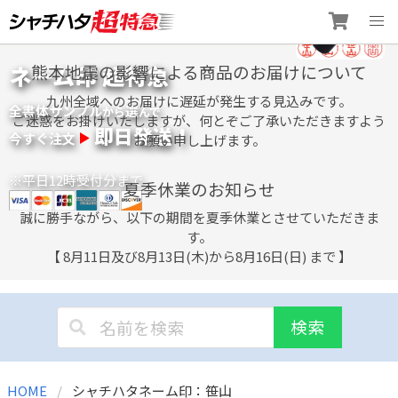
Skip
ネーム印 超特急
熊本地震の影響による商品のお届けについて
to
content
九州全域へのお届けに遅延が発生する見込みです。
全書体サンプル
選
から
んで
ご迷惑をお掛けいたしますが、何とぞご了承いただきますよう
即日発送！
今すぐ注文
お願い申し上げます。
※平日12時受付分まで
夏季休業のお知らせ
誠に勝手ながら、以下の期間を夏季休業とさせていただきま
す。
【 8月11日及び8月13日(木)から8月16日(日) まで 】
検索
HOME
シャチハタネーム印：笹山