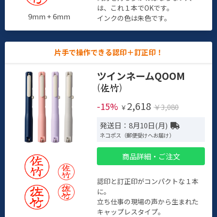
は、これ１本でOKです。
9mm + 6mm
インクの色は朱色です。
片手で操作できる認印＋訂正印！
ツインネームQOOM
(
)
2,618
-15%
￥3,080
￥
発送日：8月10日(月)
ネコポス（郵便受けへお届け）
商品詳細・ご注文
認印と訂正印がコンパクトな１本
に。
立ち仕事の現場の声から生まれた
キャップレスタイプ。