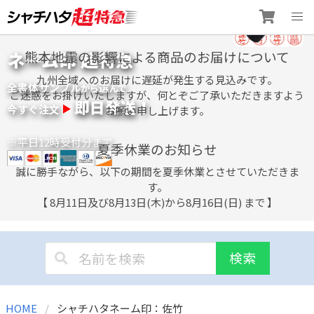
Skip
ネーム印 超特急
熊本地震の影響による商品のお届けについて
to
content
九州全域へのお届けに遅延が発生する見込みです。
全書体サンプル
選
から
んで
ご迷惑をお掛けいたしますが、何とぞご了承いただきますよう
即日発送！
今すぐ注文
お願い申し上げます。
※平日12時受付分まで
夏季休業のお知らせ
誠に勝手ながら、以下の期間を夏季休業とさせていただきま
す。
【 8月11日及び8月13日(木)から8月16日(日) まで 】
検索
HOME
シャチハタネーム印：佐竹