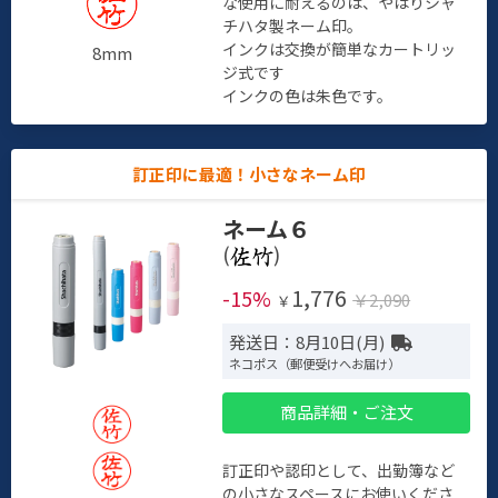
な使用に耐えるのは、やはりシャ
チハタ製ネーム印。
インクは交換が簡単なカートリッ
8mm
ジ式です
インクの色は朱色です。
訂正印に最適！小さなネーム印
ネーム６
(
)
1,776
-15%
￥2,090
￥
発送日：8月10日(月)
ネコポス（郵便受けへお届け）
商品詳細・ご注文
訂正印や認印として、出勤簿など
の小さなスペースにお使いくださ