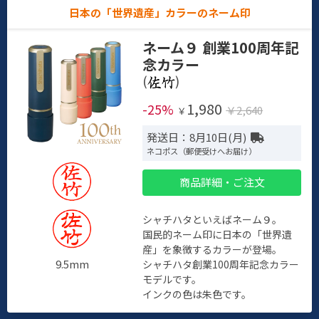
日本の「世界遺産」カラーのネーム印
ネーム９ 創業100周年記
念カラー
(
)
1,980
-25%
￥2,640
￥
発送日：8月10日(月)
ネコポス（郵便受けへお届け）
商品詳細・ご注文
シャチハタといえばネーム９。
国民的ネーム印に日本の「世界遺
産」を象徴するカラーが登場。
9.5mm
シャチハタ創業100周年記念カラー
モデルです。
インクの色は朱色です。