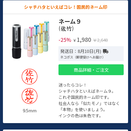
シャチハタといえばコレ！国民的ネーム印
ネーム９
(
)
1,980
-25%
￥2,640
￥
発送日：8月10日(月)
ネコポス（郵便受けへお届け）
商品詳細・ご注文
迷ったらコレ！
シャチハタといえばネーム９。
これぞ国民的ネーム印です。
社会人なら「似たモノ」ではなく
「本物」を使いましょう。
9.5mm
インクの色は朱色です。