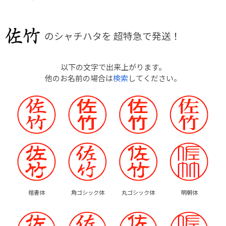
のシャチハタを
超特急で発送！
以下の文字で出来上がります。
他のお名前の場合は
検索
してください。
楷書体
角ゴシック体
丸ゴシック体
明朝体