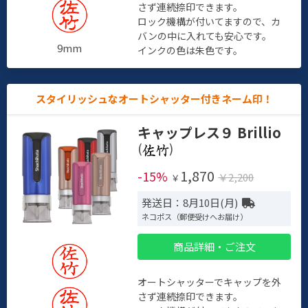
さず連続捺印できます。
ロック機構が付いてますので、カ
バンの中に入れても安心です。
9mm
インクの色は朱色です。
スタイリッシュなオートシャッター付きネーム印！
キャップレス９ Brillio
(
)
1,870
-15%
￥2,200
￥
発送日：8月10日(月)
ネコポス（郵便受けへお届け）
商品詳細・ご注文
オートシャッターでキャップを外
さず連続捺印できます。