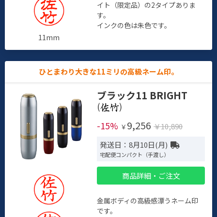
イト（限定品）の2タイプありま
す。
インクの色は朱色です。
11mm
ひとまわり大きな11ミリの高級ネーム印。
ブラック11 BRIGHT
(
)
9,256
-15%
￥10,890
￥
発送日：8月10日(月)
宅配便コンパクト（手渡し）
商品詳細・ご注文
金属ボディの高級感漂うネーム印
です。