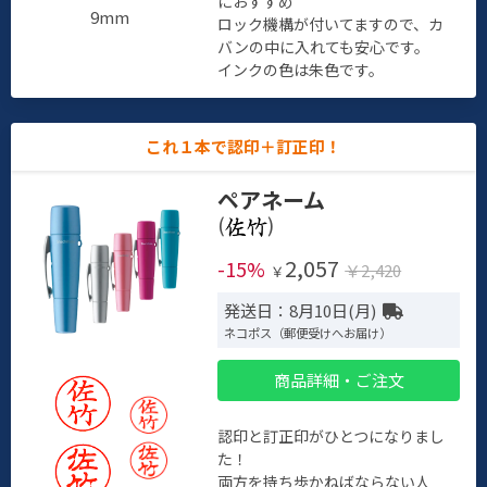
におすすめ
9mm
ロック機構が付いてますので、カ
バンの中に入れても安心です。
インクの色は朱色です。
これ１本で認印＋訂正印！
ペアネーム
(
)
2,057
-15%
￥2,420
￥
発送日：8月10日(月)
ネコポス（郵便受けへお届け）
商品詳細・ご注文
認印と訂正印がひとつになりまし
た！
両方を持ち歩かねばならない人