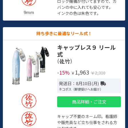
ロック機構が付いてますので、カ
バンの中に入れても安心です。
9mm
インクの色は朱色です。
持ち歩きに最適なリール式！
キャップレス９ リール
式
(
)
1,963
-15%
￥2,310
￥
発送日：8月10日(月)
ネコポス（郵便受けへお届け）
商品詳細・ご注文
キャップ不要のネーム印。看護師
や販売員など立ち仕事をされる方