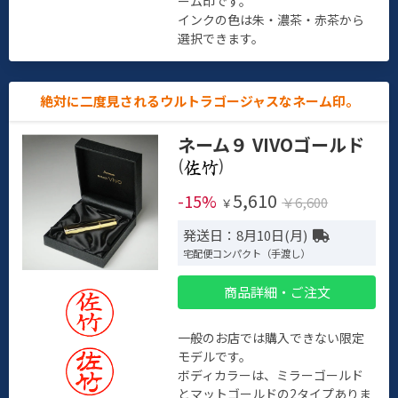
ーム印です。
インクの色は朱・濃茶・赤茶から
選択できます。
絶対に二度見されるウルトラゴージャスなネーム印。
ネーム９ VIVOゴールド
(
)
5,610
-15%
￥6,600
￥
発送日：8月10日(月)
宅配便コンパクト（手渡し）
商品詳細・ご注文
一般のお店では購入できない限定
モデルです。
ボディカラーは、ミラーゴールド
とマットゴールドの2タイプありま