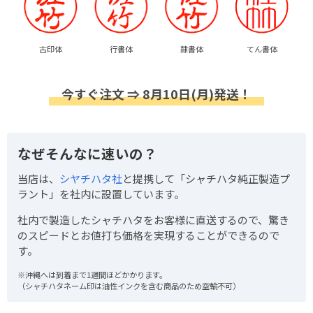
古印体
行書体
隷書体
てん書体
今すぐ注文 ⇒ 8月10日(月)発送！
なぜそんなに速いの？
当店は、
シヤチハタ社
と提携して「シャチハタ純正製造プ
ラント」を社内に設置しています。
社内で製造したシャチハタをお客様に直送するので、驚き
のスピードとお値打ち価格を実現することができるので
す。
※沖縄へは到着まで1週間ほどかかります。
（シャチハタネーム印は油性インクを含む商品のため空輸不可）