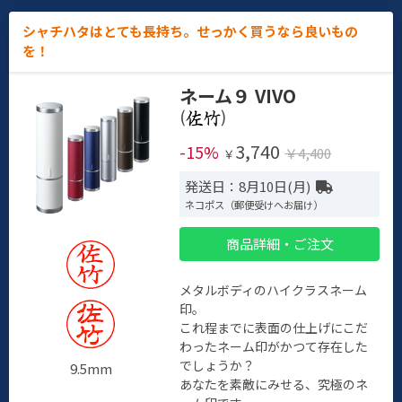
シャチハタはとても長持ち。せっかく買うなら良いもの
を！
ネーム９ VIVO
(
)
3,740
-15%
￥4,400
￥
発送日：8月10日(月)
ネコポス（郵便受けへお届け）
商品詳細・ご注文
メタルボディのハイクラスネーム
印。
これ程までに表面の仕上げにこだ
わったネーム印がかつて存在した
でしょうか？
9.5mm
あなたを素敵にみせる、究極のネ