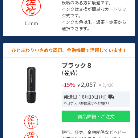
役職のある方に最適です。
インクは交換が簡単なカートリッ
ジ式です。
インクの色は朱・濃茶・赤茶から
11mm
選択できます。
ひとまわり小さめな認印。金融機関で活躍しています！
ブラック８
(
)
2,057
-15%
￥2,420
￥
発送日：8月10日(月)
ネコポス（郵便受けへお届け）
商品詳細・ご注文
銀行、証券、金融関係などヘビー