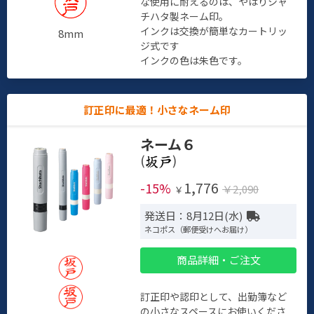
な使用に耐えるのは、やはりシャ
チハタ製ネーム印。
インクは交換が簡単なカートリッ
8mm
ジ式です
インクの色は朱色です。
訂正印に最適！小さなネーム印
ネーム６
(
)
1,776
-15%
￥2,090
￥
発送日：8月12日(水)
ネコポス（郵便受けへお届け）
商品詳細・ご注文
訂正印や認印として、出勤簿など
の小さなスペースにお使いくださ