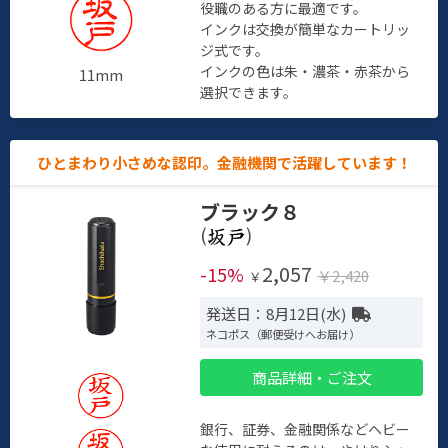
役職のある方に最適です。
インクは交換が簡単なカートリッ
ジ式です。
インクの色は朱・濃茶・赤茶から
11mm
選択できます。
ひとまわり小さめな認印。金融機関で活躍しています！
ブラック８
(
)
2,057
-15%
￥2,420
￥
発送日：8月12日(水)
ネコポス（郵便受けへお届け）
商品詳細・ご注文
銀行、証券、金融関係などヘビー