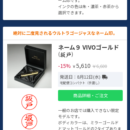
ーム印です。
インクの色は朱・濃茶・赤茶から
選択できます。
絶対に二度見されるウルトラゴージャスなネーム印。
ネーム９ VIVOゴールド
(
)
5,610
-15%
￥6,600
￥
発送日：8月12日(水)
宅配便コンパクト（手渡し）
商品詳細・ご注文
一般のお店では購入できない限定
モデルです。
ボディカラーは、ミラーゴールド
とマットゴールドの2タイプありま