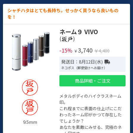
シャチハタはとても長持ち。せっかく買うなら良いもの
を！
ネーム９ VIVO
(
)
3,740
-15%
￥4,400
￥
発送日：8月12日(水)
ネコポス（郵便受けへお届け）
商品詳細・ご注文
メタルボディのハイクラスネーム
印。
これ程までに表面の仕上げにこだ
わったネーム印がかつて存在した
でしょうか？
9.5mm
あなたを素敵にみせる、究極のネ