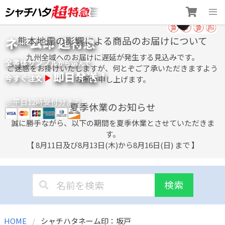
Skip
ネーム印 超特急
熊本地震の影響による商品のお届けについて
to
content
九州全域へのお届けに遅延が発生する見込みです。
全書体サンプル
選
から
んで
ご迷惑をお掛けいたしますが、何とぞご了承いただきますよう
即日発送！
今すぐ注文
お願い申し上げます。
※平日12時受付分まで
夏季休業のお知らせ
誠に勝手ながら、以下の期間を夏季休業とさせていただきま
す。
【 8月11日及び8月13日(木)から8月16日(日) まで 】
検索
HOME
シャチハタネーム印：坂戸