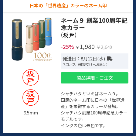
日本の「世界遺産」カラーのネーム印
ネーム９ 創業100周年記
念カラー
(
)
1,980
-25%
￥2,640
￥
発送日：8月12日(水)
ネコポス（郵便受けへお届け）
商品詳細・ご注文
シャチハタといえばネーム９。
国民的ネーム印に日本の「世界遺
産」を象徴するカラーが登場。
9.5mm
シャチハタ創業100周年記念カラー
モデルです。
インクの色は朱色です。