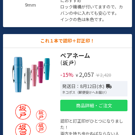
におすすめ
9mm
ロック機構が付いてますので、カ
バンの中に入れても安心です。
インクの色は朱色です。
これ１本で認印＋訂正印！
ペアネーム
(
)
2,057
-15%
￥2,420
￥
発送日：8月12日(水)
ネコポス（郵便受けへお届け）
商品詳細・ご注文
認印と訂正印がひとつになりまし
た！
両方を持ち歩かねばならない人