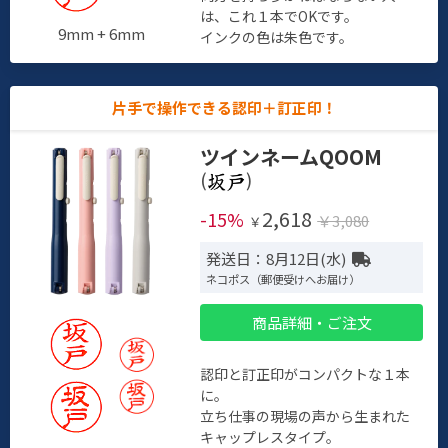
は、これ１本でOKです。
9mm + 6mm
インクの色は朱色です。
片手で操作できる認印＋訂正印！
ツインネームQOOM
(
)
2,618
-15%
￥3,080
￥
発送日：8月12日(水)
ネコポス（郵便受けへお届け）
商品詳細・ご注文
認印と訂正印がコンパクトな１本
に。
立ち仕事の現場の声から生まれた
キャップレスタイプ。