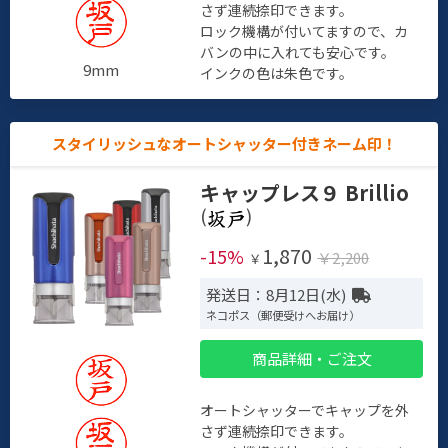
さず連続捺印できます。
ロック機構が付いてますので、カ
バンの中に入れても安心です。
9mm
インクの色は朱色です。
スタイリッシュなオートシャッター付きネーム印！
キャップレス９ Brillio
(
)
1,870
-15%
￥2,200
￥
発送日：8月12日(水)
ネコポス（郵便受けへお届け）
商品詳細・ご注文
オートシャッターでキャップを外
さず連続捺印できます。