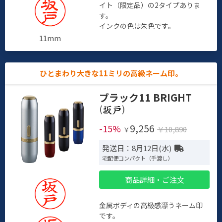
イト（限定品）の2タイプありま
す。
インクの色は朱色です。
11mm
ひとまわり大きな11ミリの高級ネーム印。
ブラック11 BRIGHT
(
)
9,256
-15%
￥10,890
￥
発送日：8月12日(水)
宅配便コンパクト（手渡し）
商品詳細・ご注文
金属ボディの高級感漂うネーム印
です。