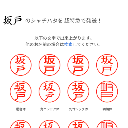
のシャチハタを
超特急で発送！
以下の文字で出来上がります。
他のお名前の場合は
検索
してください。
楷書体
角ゴシック体
丸ゴシック体
明朝体