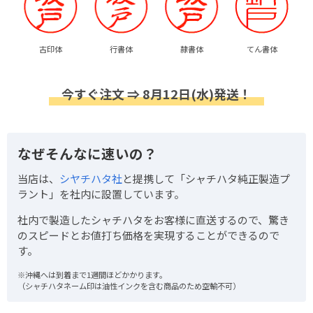
古印体
行書体
隷書体
てん書体
今すぐ注文 ⇒ 8月12日(水)発送！
なぜそんなに速いの？
当店は、
シヤチハタ社
と提携して「シャチハタ純正製造プ
ラント」を社内に設置しています。
社内で製造したシャチハタをお客様に直送するので、驚き
のスピードとお値打ち価格を実現することができるので
す。
※沖縄へは到着まで1週間ほどかかります。
（シャチハタネーム印は油性インクを含む商品のため空輸不可）