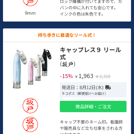
ロック機構が付いてますので、カ
バンの中に入れても安心です。
9mm
インクの色は朱色です。
持ち歩きに最適なリール式！
キャップレス９ リール
式
(
)
1,963
-15%
￥2,310
￥
発送日：8月12日(水)
ネコポス（郵便受けへお届け）
商品詳細・ご注文
キャップ不要のネーム印。看護師
や販売員など立ち仕事をされる方