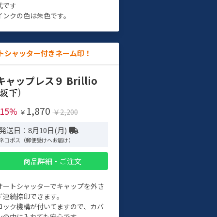
式です
インクの色は朱色です。
トシャッター付きネーム印！
キャップレス９ Brillio
)
1,870
-15%
￥2,200
￥
発送日：8月10日(月)
ネコポス（郵便受けへお届け）
商品詳細・ご注文
オートシャッターでキャップを外さ
ず連続捺印できます。
ロック機構が付いてますので、カバ
ンの中に入れても安心です。