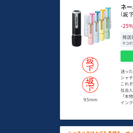
ネー
(
-25
発送日
ネコポ
迷っ
シャ
これ
社会
「本
9.5mm
インク
シャチハタはとても長持ち。せ