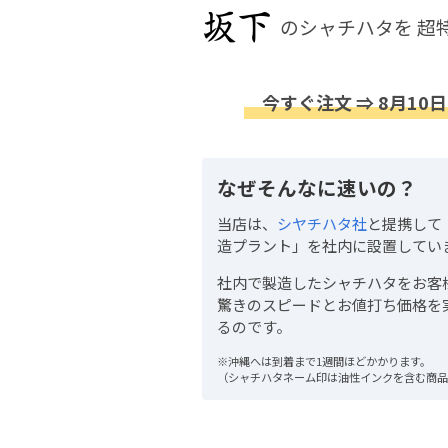
のシャチハタを
超
今すぐ注文 ⇒ 8月10日
なぜそんなに速いの？
当店は、
シヤチハタ社
と提携して
造プラント」を社内に設置してい
社内で製造したシャチハタをお客
驚きのスピードとお値打ち価格を
るのです。
※沖縄へは到着まで1週間ほどかかります。
（シャチハタネーム印は油性インクを含む商