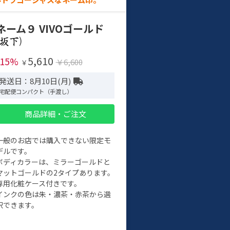
ネーム９ VIVOゴールド
)
5,610
-15%
￥6,600
￥
発送日：8月10日(月)
宅配便コンパクト（手渡し）
商品詳細・ご注文
一般のお店では購入できない限定モ
デルです。
ボディカラーは、ミラーゴールドと
マットゴールドの2タイプあります。
専用化粧ケース付きです。
インクの色は朱・濃茶・赤茶から選
択できます。