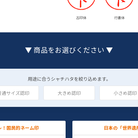
古印体
行書体
▼ 商品をお選びください ▼
用途に合うシャチハタを絞り込めます。
普通サイズ認印
大きめ認印
小さめ認印
レ！国民的ネーム印
日本の「世界遺