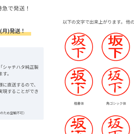
特急で発送！
以下の文字で出来上がります。
他
(月)発送！
「シャチハタ純正製
ます。
様に直送するので、
実現することができ
楷書体
角ゴシック体
品のため空輸不可）