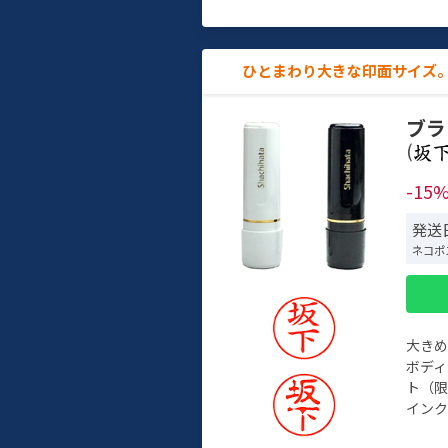
ひとまわり大きな印面サイズ。
ブラ
(
-15
発送日
ネコポ
大き
ボデ
ト（限
インク