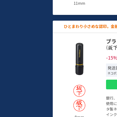
11mm
ひとまわり小さめな認印。金
ブラ
(
-15
発送日
ネコポ
銀行
使用
タ製
イン
8mm