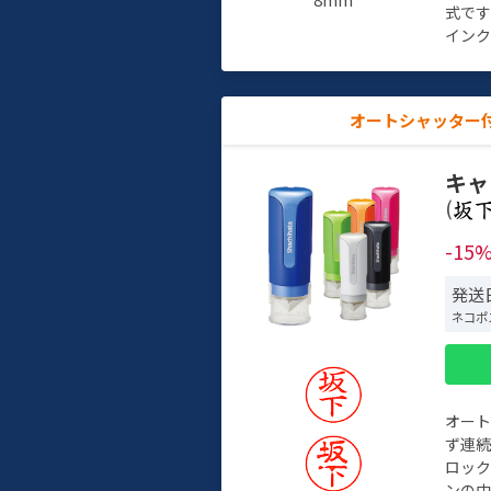
式で
インク
オートシャッター
キャ
(
-15
発送日
ネコポ
オー
ず連続
ロック
ンの中