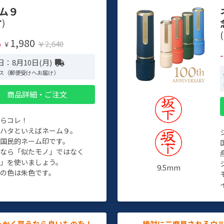
ム９
)
(
1,980
%
￥2,640
￥
：8月10日(月)
ス（郵便受けへお届け）
商品詳細・ご注文
たらコレ！
チハタといえばネーム９。
ぞ国民的ネーム印です。
人なら「似たモノ」ではなく
物」を使いましょう。
9.5mm
の色は朱色です。
っかく買うなら良いものを！
絶対に二度見されるウ