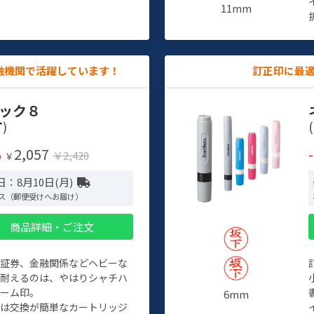
11mm
融機関で活躍しています！
訂正印に最
ック８
)
(
2,057
%
￥2,420
￥
：8月10日(月)
ス（郵便受けへお届け）
商品詳細・ご注文
、証券、金融関係などヘビーな
に耐えるのは、やはりシャチハ
ネーム印。
6mm
クは交換が簡単なカートリッジ