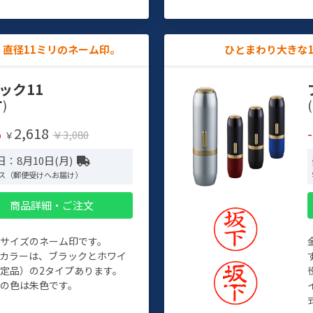
直径11ミリのネーム印。
ひとまわり大きな
ック11
)
(
2,618
%
￥3,080
￥
：8月10日(月)
ス（郵便受けへお届け）
商品詳細・ご注文
めサイズのネーム印です。
ィカラーは、ブラックとホワイ
定品）の2タイプあります。
の色は朱色です。