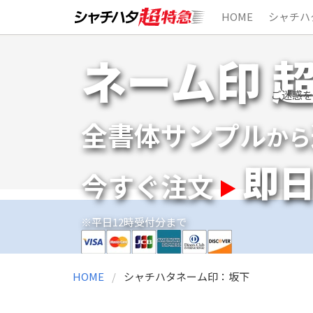
HOME
シャチハ
Skip
ネーム印 
to
content
ご迷惑を
全書体サンプル
から
即
今すぐ注文
※平日12時受付分まで
HOME
シャチハタネーム印：坂下