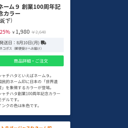
ネーム９ 創業100周年記
念カラー
)
1,980
-25%
￥2,640
￥
発送日：8月10日(月)
ネコポス（郵便受けへお届け）
商品詳細・ご注文
シャチハタといえばネーム９。
国民的ネーム印に日本の「世界遺
産」を象徴するカラーが登場。
シャチハタ創業100周年記念カラー
モデルです。
インクの色は朱色です。
ルトラゴージャスなネーム印。