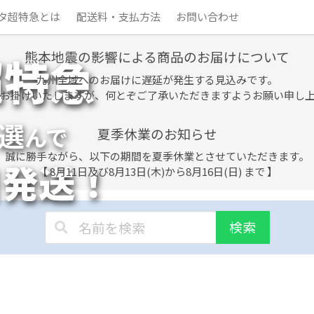
タ超特急とは
配送料・支払方法
お問い合わせ
熊本地震の影響による商品のお届けについて
超特急
九州全域へのお届けに遅延が発生する見込みです。
お掛けいたしますが、何とぞご了承いただきますようお願い申し
選
んで
夏季休業のお知らせ
誠に勝手ながら、以下の期間を夏季休業とさせていただきます。
日発送！
【 8月11日及び8月13日(木)から8月16日(日) まで 】
検索