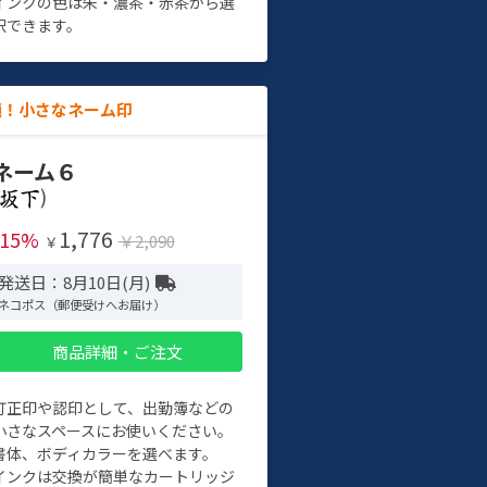
インクの色は朱・濃茶・赤茶から選
択できます。
適！小さなネーム印
ネーム６
)
1,776
-15%
￥2,090
￥
発送日：8月10日(月)
ネコポス（郵便受けへお届け）
商品詳細・ご注文
訂正印や認印として、出勤簿などの
小さなスペースにお使いください。
書体、ボディカラーを選べます。
インクは交換が簡単なカートリッジ