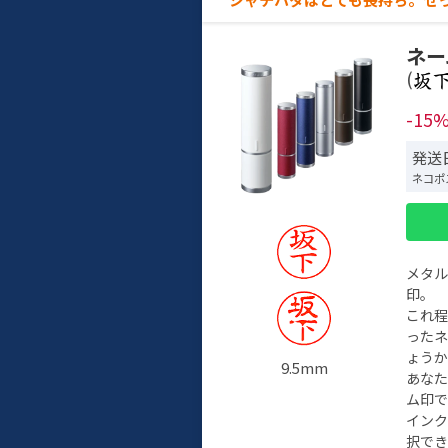
ネー
(
-15
発送日
ネコポ
メタ
印。
これ
った
ょう
9.5mm
あな
ム印で
イン
択でき