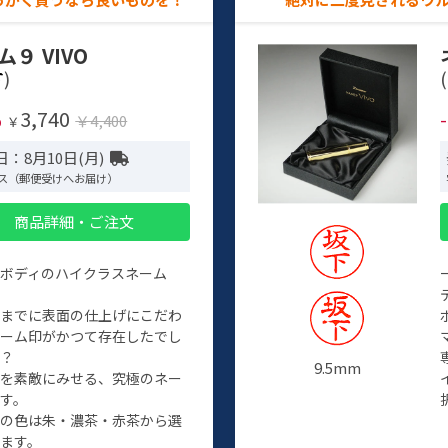
ム９ VIVO
)
(
3,740
%
￥4,400
￥
：8月10日(月)
ス（郵便受けへお届け）
商品詳細・ご注文
ルボディのハイクラスネーム
程までに表面の仕上げにこだわ
ネーム印がかつて存在したでし
か？
9.5mm
たを素敵にみせる、究極のネー
す。
クの色は朱・濃茶・赤茶から選
ます。