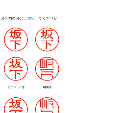
のお名前の場合は
検索
してください。
丸ゴシック体
明朝体