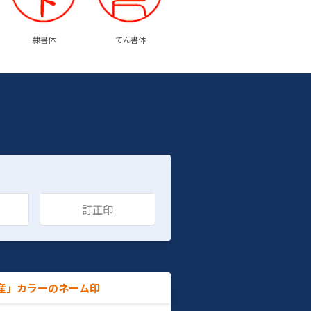
隷書体
てん書体
訂正印
産」カラーのネーム印