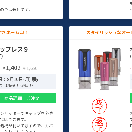
す
の色は朱色です。
付きネーム印！
スタイリッシュなオー
ップレス９
)
(
1,402
%
￥1,650
￥
：8月10日(月)
ス（郵便受けへお届け）
商品詳細・ご注文
トシャッターでキャップを外さ
捺印できます。
機構が付いてますので、カバ
に入れても安心です。