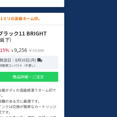
11ミリの高級ネーム印。
ブラック11 BRIGHT
)
9,256
-15%
￥10,890
￥
発送日：8月10日(月)
宅配便コンパクト（手渡し）
商品詳細・ご注文
金属ボディの高級感漂うネーム印で
す。
役職のある方に最適です。
インクは交換が簡単なカートリッジ
式です。