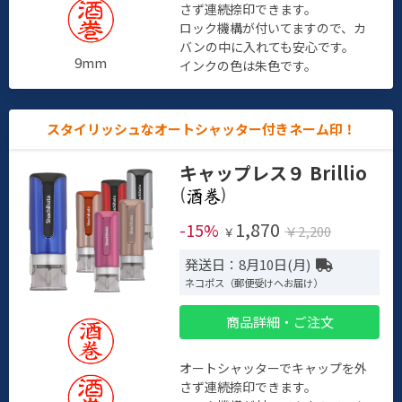
さず連続捺印できます。
ロック機構が付いてますので、カ
バンの中に入れても安心です。
9mm
インクの色は朱色です。
スタイリッシュなオートシャッター付きネーム印！
キャップレス９ Brillio
(
)
1,870
-15%
￥2,200
￥
発送日：8月10日(月)
ネコポス（郵便受けへお届け）
商品詳細・ご注文
オートシャッターでキャップを外
さず連続捺印できます。