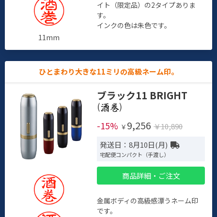
イト（限定品）の2タイプありま
す。
インクの色は朱色です。
11mm
ひとまわり大きな11ミリの高級ネーム印。
ブラック11 BRIGHT
(
)
9,256
-15%
￥10,890
￥
発送日：8月10日(月)
宅配便コンパクト（手渡し）
商品詳細・ご注文
金属ボディの高級感漂うネーム印
です。