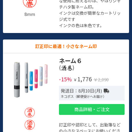
な使用に耐えるのは、やはりシャ
チハタ製ネーム印。
インクは交換が簡単なカートリッ
8mm
ジ式です
インクの色は朱色です。
訂正印に最適！小さなネーム印
ネーム６
(
)
1,776
-15%
￥2,090
￥
発送日：8月10日(月)
ネコポス（郵便受けへお届け）
商品詳細・ご注文
訂正印や認印として、出勤簿など
の小さなスペースにお使いくださ