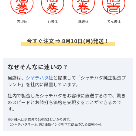
古印体
行書体
隷書体
てん書体
今すぐ注文 ⇒ 8月10日(月)発送！
なぜそんなに速いの？
当店は、
シヤチハタ社
と提携して「シャチハタ純正製造プ
ラント」を社内に設置しています。
社内で製造したシャチハタをお客様に直送するので、驚き
のスピードとお値打ち価格を実現することができるので
す。
※沖縄へは到着まで1週間ほどかかります。
（シャチハタネーム印は油性インクを含む商品のため空輸不可）