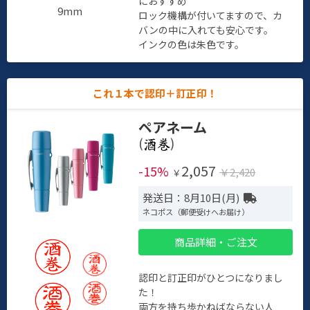
におすすめ
9mm
ロック機構が付いてますので、カ
バンの中に入れても安心です。
インクの色は朱色です。
これ１本で認印＋訂正印！
ペアネーム
(
)
2,057
-15%
￥2,420
￥
発送日：8月10日(月)
ネコポス（郵便受けへお届け）
商品詳細・ご注文
認印と訂正印がひとつになりまし
た！
両方を持ち歩かねばならない人