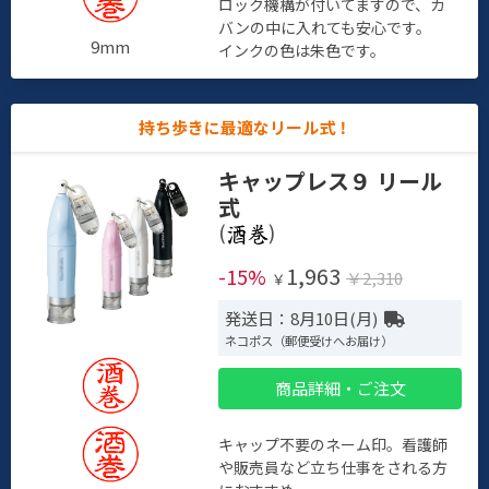
ロック機構が付いてますので、カ
バンの中に入れても安心です。
9mm
インクの色は朱色です。
持ち歩きに最適なリール式！
キャップレス９ リール
式
(
)
1,963
-15%
￥2,310
￥
発送日：8月10日(月)
ネコポス（郵便受けへお届け）
商品詳細・ご注文
キャップ不要のネーム印。看護師
や販売員など立ち仕事をされる方