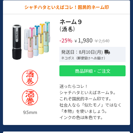
シャチハタといえばコレ！国民的ネーム印
ネーム９
(
)
1,980
-25%
￥2,640
￥
発送日：8月10日(月)
ネコポス（郵便受けへお届け）
商品詳細・ご注文
迷ったらコレ！
シャチハタといえばネーム９。
これぞ国民的ネーム印です。
社会人なら「似たモノ」ではなく
「本物」を使いましょう。
9.5mm
インクの色は朱色です。