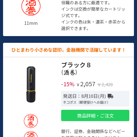
役職のある方に最適です。
インクは交換が簡単なカートリッ
ジ式です。
インクの色は朱・濃茶・赤茶から
11mm
選択できます。
ひとまわり小さめな認印。金融機関で活躍しています！
ブラック８
(
)
2,057
-15%
￥2,420
￥
発送日：8月10日(月)
ネコポス（郵便受けへお届け）
商品詳細・ご注文
銀行、証券、金融関係などヘビー