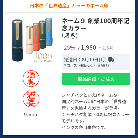
日本の「世界遺産」カラーのネーム印
ネーム９ 創業100周年記
念カラー
(
)
1,980
-25%
￥2,640
￥
発送日：8月10日(月)
ネコポス（郵便受けへお届け）
商品詳細・ご注文
シャチハタといえばネーム９。
国民的ネーム印に日本の「世界遺
産」を象徴するカラーが登場。
9.5mm
シャチハタ創業100周年記念カラー
モデルです。
インクの色は朱色です。