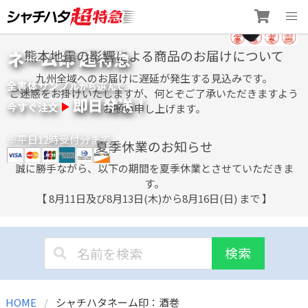
Skip
ネーム印 超特急
熊本地震の影響による商品のお届けについて
to
content
九州全域へのお届けに遅延が発生する見込みです。
全書体サンプル
選
から
んで
ご迷惑をお掛けいたしますが、何とぞご了承いただきますよう
即日発送！
今すぐ注文
お願い申し上げます。
※平日12時受付分まで
夏季休業のお知らせ
誠に勝手ながら、以下の期間を夏季休業とさせていただきま
す。
【 8月11日及び8月13日(木)から8月16日(日) まで 】
検索
HOME
シャチハタネーム印：酒巻