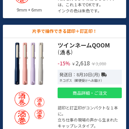
は、これ１本でOKです。
9mm + 6mm
インクの色は朱色です。
片手で操作できる認印＋訂正印！
ツインネームQOOM
(
)
2,618
-15%
￥3,080
￥
発送日：8月10日(月)
ネコポス（郵便受けへお届け）
商品詳細・ご注文
認印と訂正印がコンパクトな１本
に。
立ち仕事の現場の声から生まれた
キャップレスタイプ。