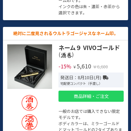
ーム印です。
インクの色は朱・濃茶・赤茶から
選択できます。
絶対に二度見されるウルトラゴージャスなネーム印。
ネーム９ VIVOゴールド
(
)
5,610
-15%
￥6,600
￥
発送日：8月10日(月)
宅配便コンパクト（手渡し）
商品詳細・ご注文
一般のお店では購入できない限定
モデルです。
ボディカラーは、ミラーゴールド
とマットゴールドの2タイプありま