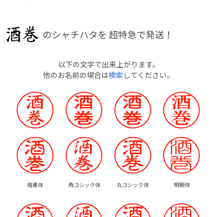
のシャチハタを
超特急で発送！
以下の文字で出来上がります。
他のお名前の場合は
検索
してください。
楷書体
角ゴシック体
丸ゴシック体
明朝体