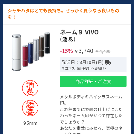
シャチハタはとても長持ち。せっかく買うなら良いもの
を！
ネーム９ VIVO
(
)
3,740
-15%
￥4,400
￥
発送日：8月10日(月)
ネコポス（郵便受けへお届け）
商品詳細・ご注文
メタルボディのハイクラスネーム
印。
これ程までに表面の仕上げにこだ
わったネーム印がかつて存在した
でしょうか？
9.5mm
あなたを素敵にみせる、究極のネ