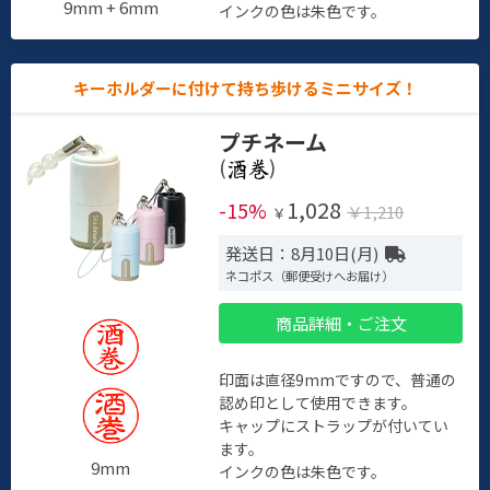
9mm + 6mm
インクの色は朱色です。
キーホルダーに付けて持ち歩けるミニサイズ！
プチネーム
(
)
1,028
-15%
￥1,210
￥
発送日：8月10日(月)
ネコポス（郵便受けへお届け）
商品詳細・ご注文
印面は直径9mmですので、普通の
認め印として使用できます。
キャップにストラップが付いてい
ます。
9mm
インクの色は朱色です。