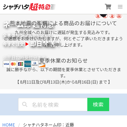
Skip
ネーム印 超特急
熊本地震の影響による商品のお届けについて
to
content
九州全域へのお届けに遅延が発生する見込みです。
全書体サンプル
選
から
んで
ご迷惑をお掛けいたしますが、何とぞご了承いただきますよう
即日発送！
今すぐ注文
お願い申し上げます。
※平日12時受付分まで
夏季休業のお知らせ
誠に勝手ながら、以下の期間を夏季休業とさせていただきま
す。
【 8月11日及び8月13日(木)から8月16日(日) まで 】
検索
HOME
シャチハタネーム印：近藤