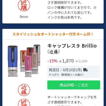
さず連続捺印できます。
ロック機構が付いてますので、カ
バンの中に入れても安心です。
9mm
インクの色は朱色です。
スタイリッシュなオートシャッター付きネーム印！
キャップレス９ Brillio
(
)
1,870
-15%
￥2,200
￥
発送日：8月10日(月)
ネコポス（郵便受けへお届け）
商品詳細・ご注文
オートシャッターでキャップを外
さず連続捺印できます。