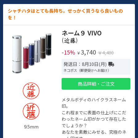
シャチハタはとても長持ち。せっかく買うなら良いもの
を！
ネーム９ VIVO
(
)
3,740
-15%
￥4,400
￥
発送日：8月10日(月)
ネコポス（郵便受けへお届け）
商品詳細・ご注文
メタルボディのハイクラスネーム
印。
これ程までに表面の仕上げにこだ
わったネーム印がかつて存在した
でしょうか？
9.5mm
あなたを素敵にみせる、究極のネ