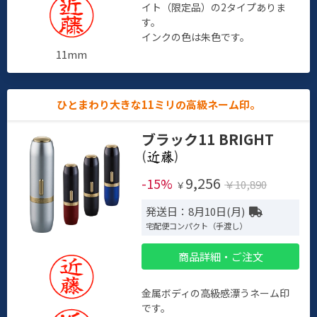
イト（限定品）の2タイプありま
す。
インクの色は朱色です。
11mm
ひとまわり大きな11ミリの高級ネーム印。
ブラック11 BRIGHT
(
)
9,256
-15%
￥10,890
￥
発送日：8月10日(月)
宅配便コンパクト（手渡し）
商品詳細・ご注文
金属ボディの高級感漂うネーム印
です。