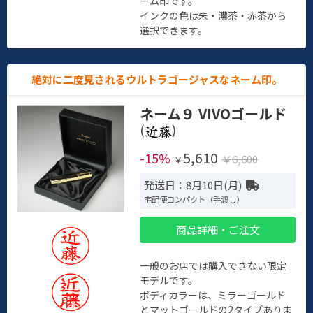
ーム印です。
インクの色は朱・濃茶・赤茶から
選択できます。
絶対に二度見されるウルトラゴージャスなネーム印。
ネーム９ VIVOゴールド
(
)
5,610
-15%
￥6,600
￥
発送日：8月10日(月)
宅配便コンパクト（手渡し）
商品詳細・ご注文
一般のお店では購入できない限定
モデルです。
ボディカラーは、ミラーゴールド
とマットゴールドの2タイプありま