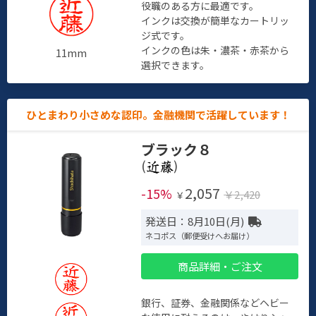
役職のある方に最適です。
インクは交換が簡単なカートリッ
ジ式です。
インクの色は朱・濃茶・赤茶から
11mm
選択できます。
ひとまわり小さめな認印。金融機関で活躍しています！
ブラック８
(
)
2,057
-15%
￥2,420
￥
発送日：8月10日(月)
ネコポス（郵便受けへお届け）
商品詳細・ご注文
銀行、証券、金融関係などヘビー