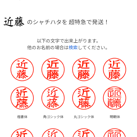
のシャチハタを
超特急で発送！
以下の文字で出来上がります。
他のお名前の場合は
検索
してください。
楷書体
角ゴシック体
丸ゴシック体
明朝体