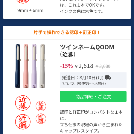
は、これ１本でOKです。
9mm + 6mm
インクの色は朱色です。
片手で操作できる認印＋訂正印！
ツインネームQOOM
(
)
2,618
-15%
￥3,080
￥
発送日：8月10日(月)
ネコポス（郵便受けへお届け）
商品詳細・ご注文
認印と訂正印がコンパクトな１本
に。
立ち仕事の現場の声から生まれた
キャップレスタイプ。