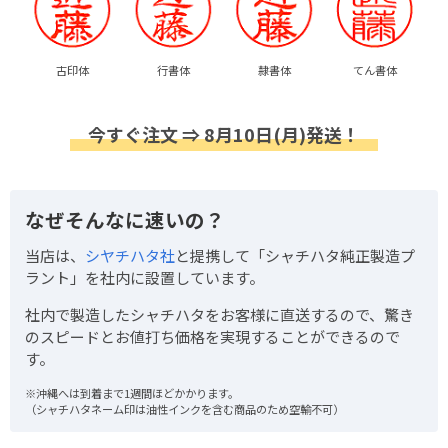
古印体
行書体
隷書体
てん書体
今すぐ注文 ⇒ 8月10日(月)発送！
なぜそんなに速いの？
当店は、
シヤチハタ社
と提携して「シャチハタ純正製造プ
ラント」を社内に設置しています。
社内で製造したシャチハタをお客様に直送するので、驚き
のスピードとお値打ち価格を実現することができるので
す。
※沖縄へは到着まで1週間ほどかかります。
（シャチハタネーム印は油性インクを含む商品のため空輸不可）