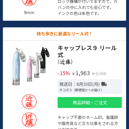
ロック機構が付いてますので、カ
バンの中に入れても安心です。
9mm
インクの色は朱色です。
持ち歩きに最適なリール式！
キャップレス９ リール
式
(
)
1,963
-15%
￥2,310
￥
発送日：8月10日(月)
ネコポス（郵便受けへお届け）
商品詳細・ご注文
キャップ不要のネーム印。看護師
や販売員など立ち仕事をされる方