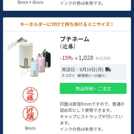
9mm + 6mm
インクの色は朱色です。
キーホルダーに付けて持ち歩けるミニサイズ！
プチネーム
(
)
1,028
-15%
￥1,210
￥
発送日：8月10日(月)
ネコポス（郵便受けへお届け）
商品詳細・ご注文
印面は直径9mmですので、普通の
認め印として使用できます。
キャップにストラップが付いてい
ます。
9mm
インクの色は朱色です。