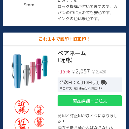
におすすめ
9mm
ロック機構が付いてますので、カ
バンの中に入れても安心です。
インクの色は朱色です。
これ１本で認印＋訂正印！
ペアネーム
(
)
2,057
-15%
￥2,420
￥
発送日：8月10日(月)
ネコポス（郵便受けへお届け）
商品詳細・ご注文
認印と訂正印がひとつになりまし
た！
両方を持ち歩かねばならない人