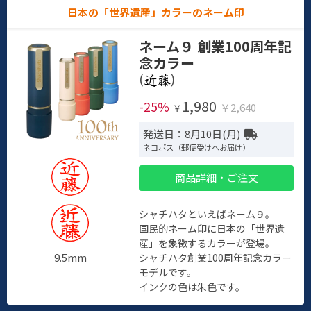
日本の「世界遺産」カラーのネーム印
ネーム９ 創業100周年記
念カラー
(
)
1,980
-25%
￥2,640
￥
発送日：8月10日(月)
ネコポス（郵便受けへお届け）
商品詳細・ご注文
シャチハタといえばネーム９。
国民的ネーム印に日本の「世界遺
産」を象徴するカラーが登場。
9.5mm
シャチハタ創業100周年記念カラー
モデルです。
インクの色は朱色です。