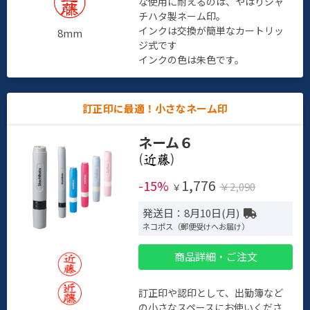
な使用に耐えるのは、やはりシャ
チハタ製ネーム印。
インクは交換が簡単なカートリッ
8mm
ジ式です
インクの色は朱色です。
訂正印に最適！小さなネーム印
ネーム６
(
)
1,776
-15%
￥2,090
￥
発送日：8月10日(月)
ネコポス（郵便受けへお届け）
商品詳細・ご注文
訂正印や認印として、出勤簿など
の小さなスペースにお使いくださ