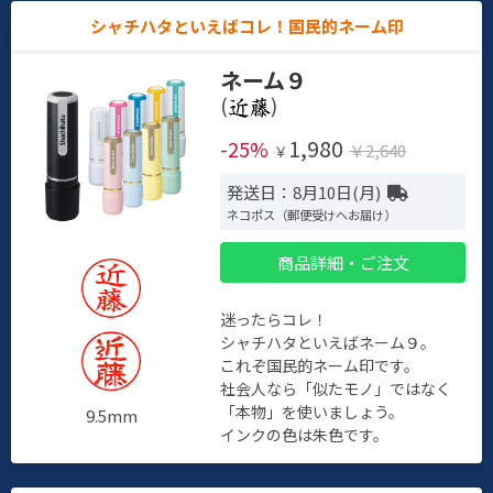
シャチハタといえばコレ！国民的ネーム印
ネーム９
(
)
1,980
-25%
￥2,640
￥
発送日：8月10日(月)
ネコポス（郵便受けへお届け）
商品詳細・ご注文
迷ったらコレ！
シャチハタといえばネーム９。
これぞ国民的ネーム印です。
社会人なら「似たモノ」ではなく
「本物」を使いましょう。
9.5mm
インクの色は朱色です。