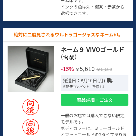
ーム印です。
インクの色は朱・濃茶・赤茶から
選択できます。
絶対に二度見されるウルトラゴージャスなネーム印。
ネーム９ VIVOゴールド
(
)
5,610
-15%
￥6,600
￥
発送日：8月10日(月)
宅配便コンパクト（手渡し）
商品詳細・ご注文
一般のお店では購入できない限定
モデルです。
ボディカラーは、ミラーゴールド
とマットゴールドの2タイプありま