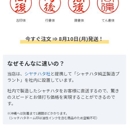
古印体
行書体
隷書体
てん書体
今すぐ注文 ⇒ 8月10日(月)発送！
なぜそんなに速いの？
当店は、
シヤチハタ社
と提携して「シャチハタ純正製造プ
ラント」を社内に設置しています。
社内で製造したシャチハタをお客様に直送するので、驚き
のスピードとお値打ち価格を実現することができるので
す。
※沖縄へは到着まで1週間ほどかかります。
（シャチハタネーム印は油性インクを含む商品のため空輸不可）