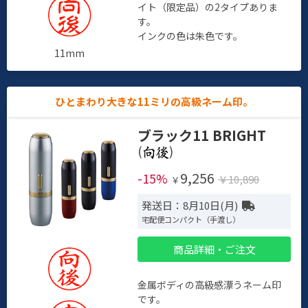
イト（限定品）の2タイプありま
す。
インクの色は朱色です。
11mm
ひとまわり大きな11ミリの高級ネーム印。
ブラック11 BRIGHT
(
)
9,256
-15%
￥10,890
￥
発送日：8月10日(月)
宅配便コンパクト（手渡し）
商品詳細・ご注文
金属ボディの高級感漂うネーム印
です。