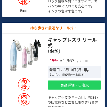
ロック機構が付いてますので、カ
バンの中に入れても安心です。
9mm
インクの色は朱色です。
持ち歩きに最適なリール式！
キャップレス９ リール
式
(
)
1,963
-15%
￥2,310
￥
発送日：8月10日(月)
ネコポス（郵便受けへお届け）
商品詳細・ご注文
キャップ不要のネーム印。看護師
や販売員など立ち仕事をされる方