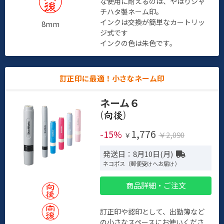
な使用に耐えるのは、やはりシャ
チハタ製ネーム印。
インクは交換が簡単なカートリッ
8mm
ジ式です
インクの色は朱色です。
訂正印に最適！小さなネーム印
ネーム６
(
)
1,776
-15%
￥2,090
￥
発送日：8月10日(月)
ネコポス（郵便受けへお届け）
商品詳細・ご注文
訂正印や認印として、出勤簿など
の小さなスペースにお使いくださ