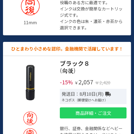
役職のある方に最適です。
インクは交換が簡単なカートリッ
ジ式です。
インクの色は朱・濃茶・赤茶から
11mm
選択できます。
ひとまわり小さめな認印。金融機関で活躍しています！
ブラック８
(
)
2,057
-15%
￥2,420
￥
発送日：8月10日(月)
ネコポス（郵便受けへお届け）
商品詳細・ご注文
銀行、証券、金融関係などヘビー