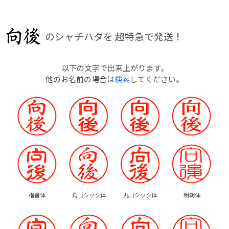
のシャチハタを
超特急で発送！
以下の文字で出来上がります。
他のお名前の場合は
検索
してください。
楷書体
角ゴシック体
丸ゴシック体
明朝体