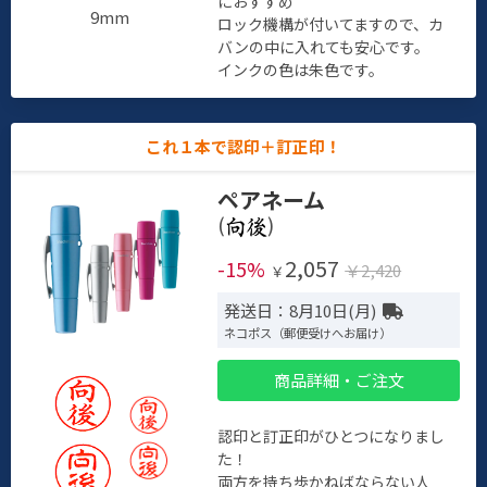
におすすめ
9mm
ロック機構が付いてますので、カ
バンの中に入れても安心です。
インクの色は朱色です。
これ１本で認印＋訂正印！
ペアネーム
(
)
2,057
-15%
￥2,420
￥
発送日：8月10日(月)
ネコポス（郵便受けへお届け）
商品詳細・ご注文
認印と訂正印がひとつになりまし
た！
両方を持ち歩かねばならない人