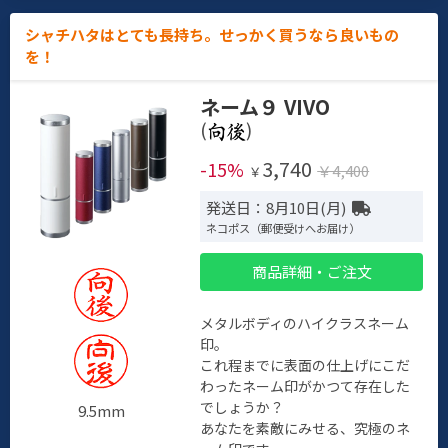
シャチハタはとても長持ち。せっかく買うなら良いもの
を！
ネーム９ VIVO
(
)
3,740
-15%
￥4,400
￥
発送日：8月10日(月)
ネコポス（郵便受けへお届け）
商品詳細・ご注文
メタルボディのハイクラスネーム
印。
これ程までに表面の仕上げにこだ
わったネーム印がかつて存在した
でしょうか？
9.5mm
あなたを素敵にみせる、究極のネ