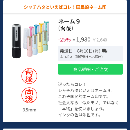
シャチハタといえばコレ！国民的ネーム印
ネーム９
(
)
1,980
-25%
￥2,640
￥
発送日：8月10日(月)
ネコポス（郵便受けへお届け）
商品詳細・ご注文
迷ったらコレ！
シャチハタといえばネーム９。
これぞ国民的ネーム印です。
社会人なら「似たモノ」ではなく
「本物」を使いましょう。
9.5mm
インクの色は朱色です。