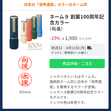
日本の「世界遺産」カラーのネーム印
ネーム９ 創業100周年記
念カラー
(
)
1,980
-25%
￥2,640
￥
発送日：8月10日(月)
ネコポス（郵便受けへお届け）
商品詳細・ご注文
シャチハタといえばネーム９。
国民的ネーム印に日本の「世界遺
産」を象徴するカラーが登場。
9.5mm
シャチハタ創業100周年記念カラー
モデルです。
インクの色は朱色です。