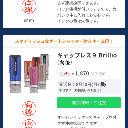
さず連続捺印できます。
ロック機構が付いてますので、カ
バンの中に入れても安心です。
9mm
インクの色は朱色です。
スタイリッシュなオートシャッター付きネーム印！
キャップレス９ Brillio
(
)
1,870
-15%
￥2,200
￥
発送日：8月10日(月)
ネコポス（郵便受けへお届け）
商品詳細・ご注文
オートシャッターでキャップを外
さず連続捺印できます。