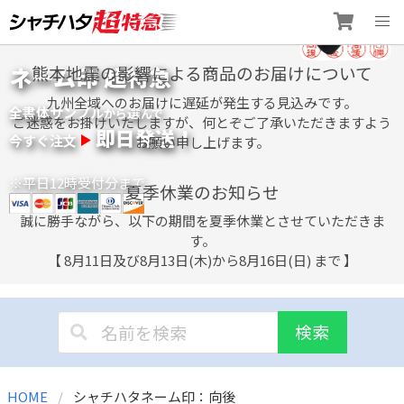
Skip
ネーム印 超特急
熊本地震の影響による商品のお届けについて
to
content
九州全域へのお届けに遅延が発生する見込みです。
全書体サンプル
選
から
んで
ご迷惑をお掛けいたしますが、何とぞご了承いただきますよう
即日発送！
今すぐ注文
お願い申し上げます。
※平日12時受付分まで
夏季休業のお知らせ
誠に勝手ながら、以下の期間を夏季休業とさせていただきま
す。
【 8月11日及び8月13日(木)から8月16日(日) まで 】
検索
HOME
シャチハタネーム印：向後