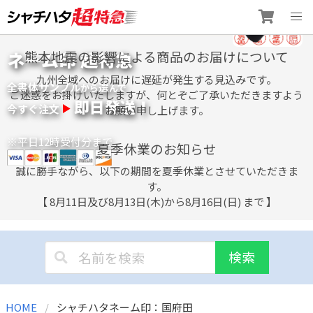
Skip
ネーム印 超特急
熊本地震の影響による商品のお届けについて
to
content
九州全域へのお届けに遅延が発生する見込みです。
全書体サンプル
選
から
んで
ご迷惑をお掛けいたしますが、何とぞご了承いただきますよう
即日発送！
今すぐ注文
お願い申し上げます。
※平日12時受付分まで
夏季休業のお知らせ
誠に勝手ながら、以下の期間を夏季休業とさせていただきま
す。
【 8月11日及び8月13日(木)から8月16日(日) まで 】
検索
HOME
シャチハタネーム印：国府田