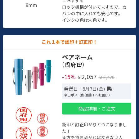
におすすめ
9mm
ロック機構が付いてますので、カ
バンの中に入れても安心です。
インクの色は朱色です。
これ１本で認印＋訂正印！
ペアネーム
(
)
2,057
-15%
￥2,420
￥
発送日：8月7日(金)
ネコポス（郵便受けへお届け）
商品詳細・ご注文
認印と訂正印がひとつになりまし
た！
両方を持ち歩かねばならない人