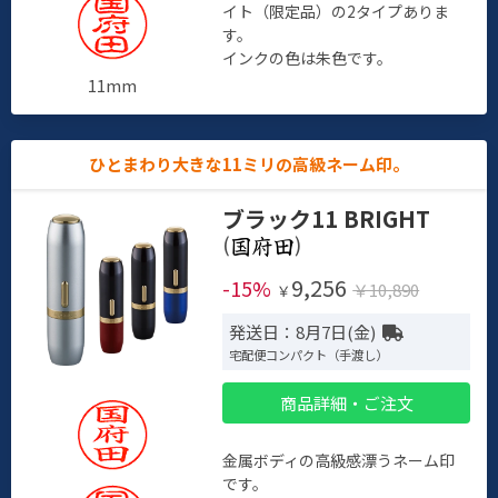
イト（限定品）の2タイプありま
す。
インクの色は朱色です。
11mm
ひとまわり大きな11ミリの高級ネーム印。
ブラック11 BRIGHT
(
)
9,256
-15%
￥10,890
￥
発送日：8月7日(金)
宅配便コンパクト（手渡し）
商品詳細・ご注文
金属ボディの高級感漂うネーム印
です。