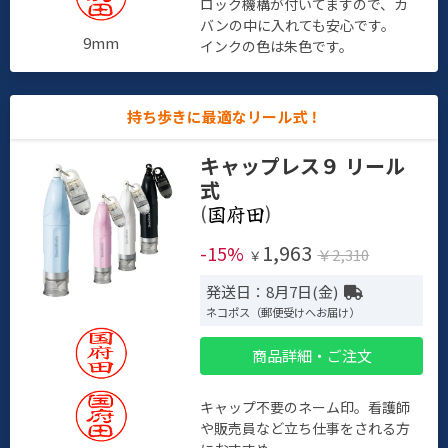
ロック機構が付いてますので、カ
バンの中に入れても安心です。
9mm
インクの色は朱色です。
持ち歩きに最適なリール式！
キャップレス９ リール
式
(
)
1,963
-15%
￥2,310
￥
発送日：8月7日(金)
ネコポス（郵便受けへお届け）
商品詳細・ご注文
キャップ不要のネーム印。看護師
や販売員など立ち仕事をされる方