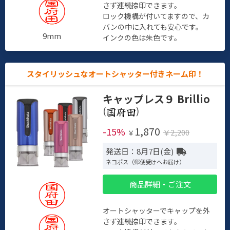
さず連続捺印できます。
ロック機構が付いてますので、カ
バンの中に入れても安心です。
9mm
インクの色は朱色です。
スタイリッシュなオートシャッター付きネーム印！
キャップレス９ Brillio
(
)
1,870
-15%
￥2,200
￥
発送日：8月7日(金)
ネコポス（郵便受けへお届け）
商品詳細・ご注文
オートシャッターでキャップを外
さず連続捺印できます。