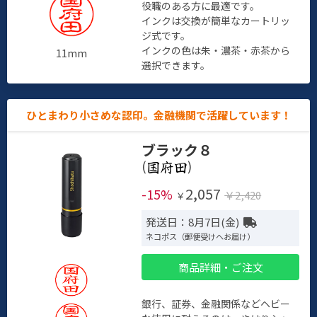
役職のある方に最適です。
インクは交換が簡単なカートリッ
ジ式です。
インクの色は朱・濃茶・赤茶から
11mm
選択できます。
ひとまわり小さめな認印。金融機関で活躍しています！
ブラック８
(
)
2,057
-15%
￥2,420
￥
発送日：8月7日(金)
ネコポス（郵便受けへお届け）
商品詳細・ご注文
銀行、証券、金融関係などヘビー