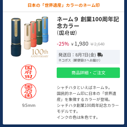
日本の「世界遺産」カラーのネーム印
ネーム９ 創業100周年記
念カラー
(
)
1,980
-25%
￥2,640
￥
発送日：8月7日(金)
ネコポス（郵便受けへお届け）
商品詳細・ご注文
シャチハタといえばネーム９。
国民的ネーム印に日本の「世界遺
産」を象徴するカラーが登場。
9.5mm
シャチハタ創業100周年記念カラー
モデルです。
インクの色は朱色です。