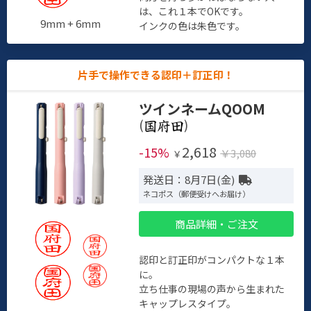
は、これ１本でOKです。
9mm + 6mm
インクの色は朱色です。
片手で操作できる認印＋訂正印！
ツインネームQOOM
(
)
2,618
-15%
￥3,080
￥
発送日：8月7日(金)
ネコポス（郵便受けへお届け）
商品詳細・ご注文
認印と訂正印がコンパクトな１本
に。
立ち仕事の現場の声から生まれた
キャップレスタイプ。