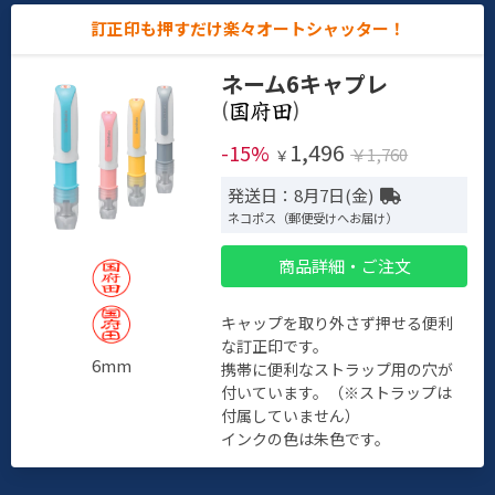
訂正印も押すだけ楽々オートシャッター！
ネーム6キャプレ
(
)
1,496
-15%
￥1,760
￥
発送日：8月7日(金)
ネコポス（郵便受けへお届け）
商品詳細・ご注文
キャップを取り外さず押せる便利
な訂正印です。
6mm
携帯に便利なストラップ用の穴が
付いています。（※ストラップは
付属していません）
インクの色は朱色です。