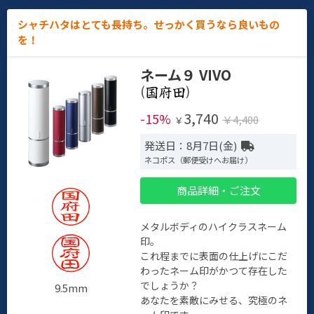
シャチハタはとても長持ち。せっかく買うなら良いもの
を！
ネーム９ VIVO
(
)
3,740
-15%
￥4,400
￥
発送日：8月7日(金)
ネコポス（郵便受けへお届け）
商品詳細・ご注文
メタルボディのハイクラスネーム
印。
これ程までに表面の仕上げにこだ
わったネーム印がかつて存在した
でしょうか？
9.5mm
あなたを素敵にみせる、究極のネ