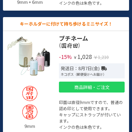
9mm + 6mm
インクの色は朱色です。
キーホルダーに付けて持ち歩けるミニサイズ！
プチネーム
(
)
1,028
-15%
￥1,210
￥
発送日：8月7日(金)
ネコポス（郵便受けへお届け）
商品詳細・ご注文
印面は直径9mmですので、普通の
認め印として使用できます。
キャップにストラップが付いてい
ます。
9mm
インクの色は朱色です。