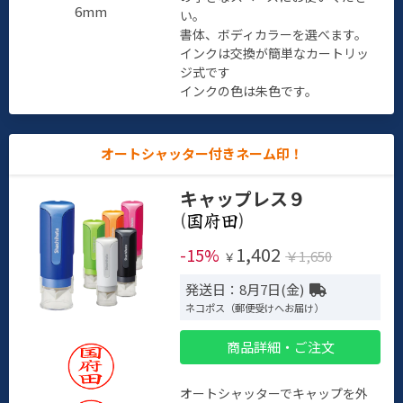
6mm
い。
書体、ボディカラーを選べます。
インクは交換が簡単なカートリッ
ジ式です
インクの色は朱色です。
オートシャッター付きネーム印！
キャップレス９
(
)
1,402
-15%
￥1,650
￥
発送日：8月7日(金)
ネコポス（郵便受けへお届け）
商品詳細・ご注文
オートシャッターでキャップを外