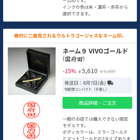
ーム印です。
インクの色は朱・濃茶・赤茶から
選択できます。
絶対に二度見されるウルトラゴージャスなネーム印。
ネーム９ VIVOゴールド
(
)
5,610
-15%
￥6,600
￥
発送日：8月7日(金)
宅配便コンパクト（手渡し）
商品詳細・ご注文
一般のお店では購入できない限定
モデルです。
ボディカラーは、ミラーゴールド
とマットゴールドの2タイプありま