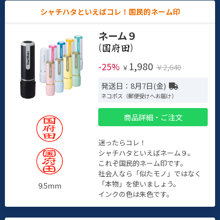
シャチハタといえばコレ！国民的ネーム印
ネーム９
(
)
1,980
-25%
￥2,640
￥
発送日：8月7日(金)
ネコポス（郵便受けへお届け）
商品詳細・ご注文
迷ったらコレ！
シャチハタといえばネーム９。
これぞ国民的ネーム印です。
社会人なら「似たモノ」ではなく
「本物」を使いましょう。
9.5mm
インクの色は朱色です。