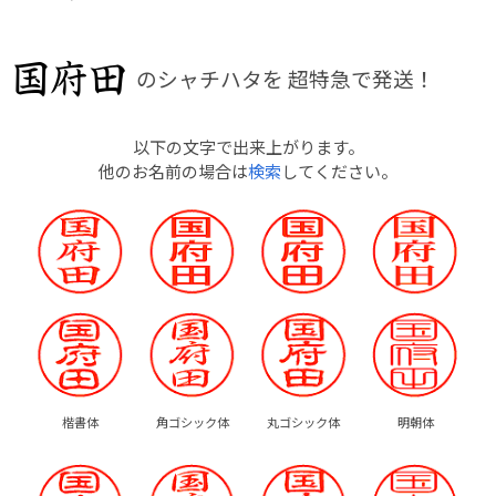
のシャチハタを
超特急で発送！
以下の文字で出来上がります。
他のお名前の場合は
検索
してください。
楷書体
角ゴシック体
丸ゴシック体
明朝体