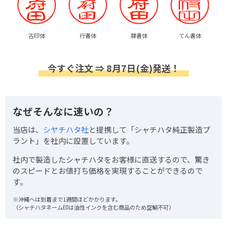
古印体
行書体
隷書体
てん書体
今すぐ注文 ⇒ 8月7日(金)発送！
なぜそんなに速いの？
当店は、
シヤチハタ社
と提携して「シャチハタ純正製造プ
ラント」を社内に設置しています。
社内で製造したシャチハタをお客様に直送するので、驚き
のスピードとお値打ち価格を実現することができるので
す。
※沖縄へは到着まで1週間ほどかかります。
（シャチハタネーム印は油性インクを含む商品のため空輸不可）