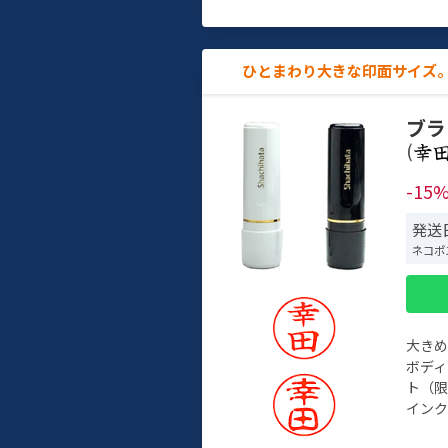
ひとまわり大きな印面サイズ。
ブラ
(
-15
発送
ネコポ
大き
ボデ
ト（限
インク