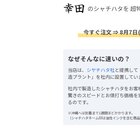
のシャチハタを
超
今すぐ注文 ⇒ 8月7日
なぜそんなに速いの？
当店は、
シヤチハタ社
と提携して
造プラント」を社内に設置してい
社内で製造したシャチハタをお客
驚きのスピードとお値打ち価格を
るのです。
※沖縄へは到着まで1週間ほどかかります。
（シャチハタネーム印は油性インクを含む商