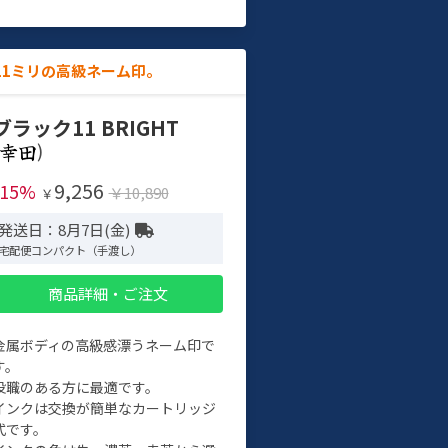
11ミリの高級ネーム印。
ブラック11 BRIGHT
)
9,256
-15%
￥10,890
￥
発送日：8月7日(金)
宅配便コンパクト（手渡し）
商品詳細・ご注文
金属ボディの高級感漂うネーム印で
す。
役職のある方に最適です。
インクは交換が簡単なカートリッジ
式です。