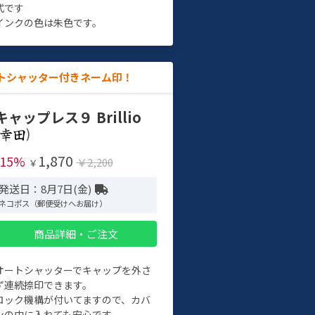
式です
インクの色は朱色です。
トシャッター付きネーム印！
キャップレス９ Brillio
)
1,870
-15%
￥2,200
￥
発送日：8月7日(金)
ネコポス（郵便受けへお届け）
商品詳細・ご注文
オートシャッターでキャップを外さ
ず連続捺印できます。
ロック機構が付いてますので、カバ
ンの中に入れても安心です。