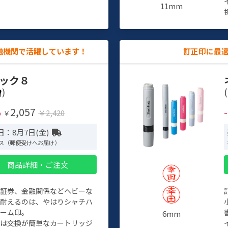
11mm
融機関で活躍しています！
訂正印に最
ック８
)
(
2,057
%
￥2,420
￥
日：8月7日(金)
ス（郵便受けへお届け）
商品詳細・ご注文
、証券、金融関係などヘビーな
に耐えるのは、やはりシャチハ
ネーム印。
6mm
クは交換が簡単なカートリッジ