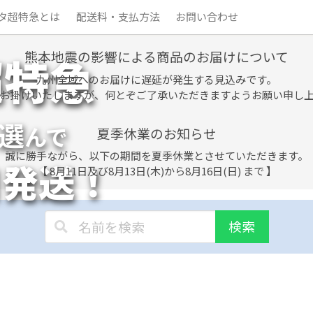
タ超特急とは
配送料・支払方法
お問い合わせ
熊本地震の影響による商品のお届けについて
超特急
九州全域へのお届けに遅延が発生する見込みです。
お掛けいたしますが、何とぞご了承いただきますようお願い申し
選
んで
夏季休業のお知らせ
誠に勝手ながら、以下の期間を夏季休業とさせていただきます。
日発送！
【 8月11日及び8月13日(木)から8月16日(日) まで 】
検索