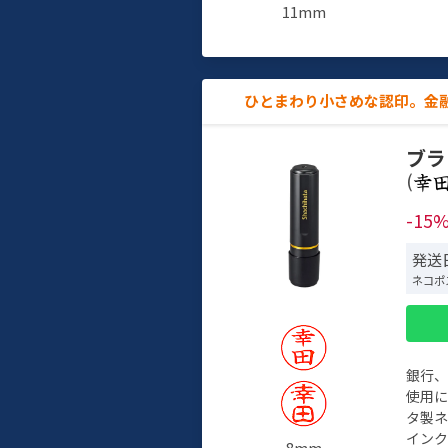
11mm
ひとまわり小さめな認印。金
ブラ
(
-15
発送
ネコポ
銀行
使用
タ製
イン
8mm