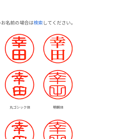
のお名前の場合は
検索
してください。
丸ゴシック体
明朝体