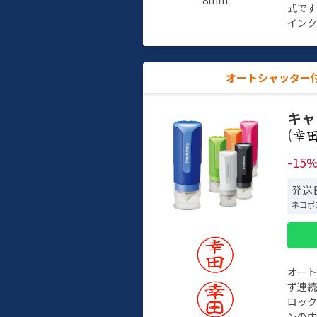
式で
インク
オートシャッター
キャ
(
-15
発送
ネコポ
オー
ず連続
ロック
ンの中