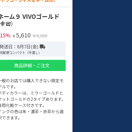
ネーム９ VIVOゴールド
)
5,610
-15%
￥6,600
￥
発送日：8月7日(金)
宅配便コンパクト（手渡し）
商品詳細・ご注文
一般のお店では購入できない限定モ
デルです。
ボディカラーは、ミラーゴールドと
マットゴールドの2タイプあります。
専用化粧ケース付きです。
インクの色は朱・濃茶・赤茶から選
択できます。