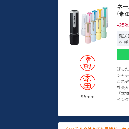
ネー
(
-25
発送
ネコポ
迷っ
シャ
これ
社会
「本
9.5mm
インク
シャチハタはとても長持ち。せ