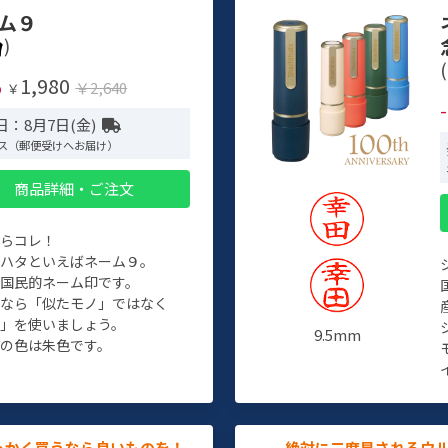
ム９
)
(
1,980
%
￥2,640
￥
日：8月7日(金)
ス（郵便受けへお届け）
商品詳細・ご注文
たらコレ！
チハタといえばネーム９。
ぞ国民的ネーム印です。
人なら「似たモノ」ではなく
物」を使いましょう。
9.5mm
の色は朱色です。
っかく買うなら良いものを！
絶対に二度見されるウ