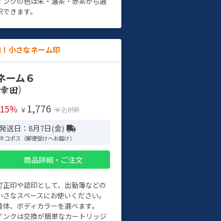
インクの色は朱・濃茶・赤茶から選
択できます。
適！小さなネーム印
ネーム６
)
1,776
-15%
￥2,090
￥
発送日：8月7日(金)
ネコポス（郵便受けへお届け）
商品詳細・ご注文
訂正印や認印として、出勤簿などの
小さなスペースにお使いください。
書体、ボディカラーを選べます。
インクは交換が簡単なカートリッジ