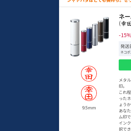
ネー
(
-15
発送
ネコポ
メタ
印。
これ
った
ょう
9.5mm
あな
ム印で
イン
択でき