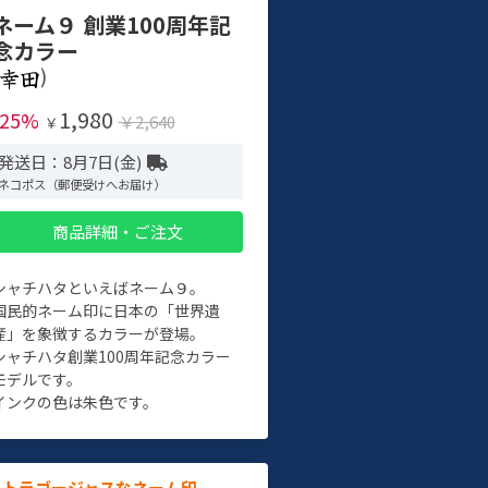
ネーム９ 創業100周年記
念カラー
)
1,980
-25%
￥2,640
￥
発送日：8月7日(金)
ネコポス（郵便受けへお届け）
商品詳細・ご注文
シャチハタといえばネーム９。
国民的ネーム印に日本の「世界遺
産」を象徴するカラーが登場。
シャチハタ創業100周年記念カラー
モデルです。
インクの色は朱色です。
ルトラゴージャスなネーム印。