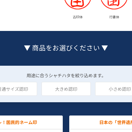
古印体
行書体
▼ 商品をお選びください ▼
用途に合うシャチハタを絞り込めます。
普通サイズ認印
大きめ認印
小さめ認印
レ！国民的ネーム印
日本の「世界遺