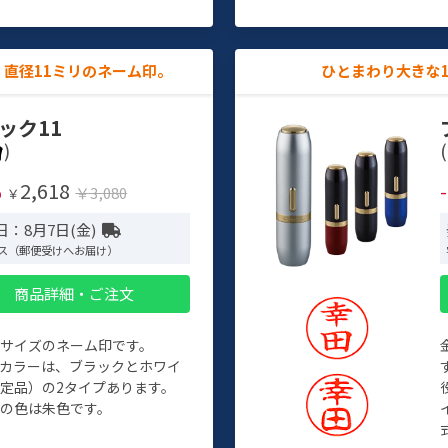
直径11ミリのネーム印。
ひとまわり大きな
ック11
)
(
2,618
%
￥3,080
￥
日：8月7日(金)
ス（郵便受けへお届け）
商品詳細・ご注文
めサイズのネーム印です。
ィカラーは、ブラックとホワイ
定品）の2タイプあります。
の色は朱色です。