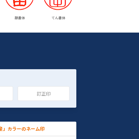
隷書体
てん書体
訂正印
産」カラーのネーム印