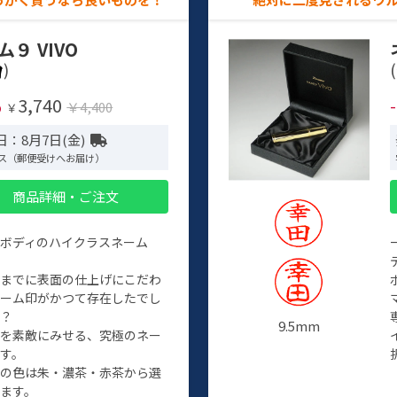
ム９ VIVO
)
(
3,740
%
￥4,400
￥
日：8月7日(金)
ス（郵便受けへお届け）
商品詳細・ご注文
ルボディのハイクラスネーム
程までに表面の仕上げにこだわ
ネーム印がかつて存在したでし
か？
9.5mm
たを素敵にみせる、究極のネー
す。
クの色は朱・濃茶・赤茶から選
ます。