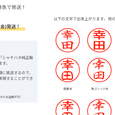
特急で発送！
以下の文字で出来上がります。
他
(金)発送！
「シャチハタ純正製
ます。
様に直送するので、
実現することができ
楷書体
角ゴシック体
品のため空輸不可）