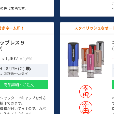
す
の色は朱色です。
付きネーム印！
スタイリッシュなオー
ップレス９
)
(
1,402
%
￥1,650
￥
日：8月7日(金)
ス（郵便受けへお届け）
商品詳細・ご注文
トシャッターでキャップを外さ
捺印できます。
機構が付いてますので、カバ
に入れても安心です。