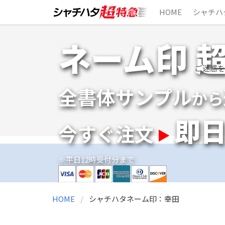
HOME
シャチハ
Skip
ネーム印 
to
content
ご迷惑を
全書体サンプル
から
即
今すぐ注文
※平日12時受付分まで
HOME
シャチハタネーム印：幸田