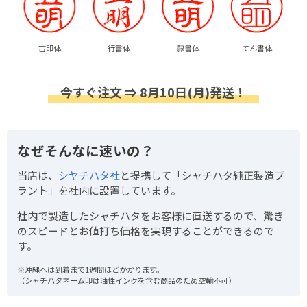
古印体
行書体
隷書体
てん書体
今すぐ注文 ⇒ 8月10日(月)発送！
なぜそんなに速いの？
当店は、
シヤチハタ社
と提携して「シャチハタ純正製造プ
ラント」を社内に設置しています。
社内で製造したシャチハタをお客様に直送するので、驚き
のスピードとお値打ち価格を実現することができるので
す。
※沖縄へは到着まで1週間ほどかかります。
（シャチハタネーム印は油性インクを含む商品のため空輸不可）