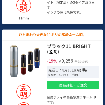
イト（限定品）の2タイプありま
す。
インクの色は朱色です。
11mm
ひとまわり大きな11ミリの高級ネーム印。
ブラック11 BRIGHT
(
)
9,256
-15%
￥10,890
￥
発送日：8月10日(月)
宅配便コンパクト（手渡し）
商品詳細・ご注文
金属ボディの高級感漂うネーム印
です。