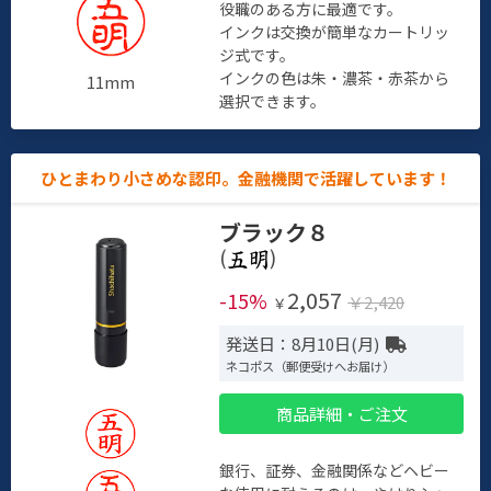
役職のある方に最適です。
インクは交換が簡単なカートリッ
ジ式です。
インクの色は朱・濃茶・赤茶から
11mm
選択できます。
ひとまわり小さめな認印。金融機関で活躍しています！
ブラック８
(
)
2,057
-15%
￥2,420
￥
発送日：8月10日(月)
ネコポス（郵便受けへお届け）
商品詳細・ご注文
銀行、証券、金融関係などヘビー