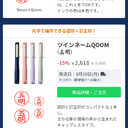
は、これ１本でOKです。
9mm + 6mm
インクの色は朱色です。
片手で操作できる認印＋訂正印！
ツインネームQOOM
(
)
2,618
-15%
￥3,080
￥
発送日：8月10日(月)
ネコポス（郵便受けへお届け）
商品詳細・ご注文
認印と訂正印がコンパクトな１本
に。
立ち仕事の現場の声から生まれた
キャップレスタイプ。