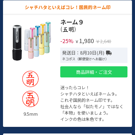
シャチハタといえばコレ！国民的ネーム印
ネーム９
(
)
1,980
-25%
￥2,640
￥
発送日：8月10日(月)
ネコポス（郵便受けへお届け）
商品詳細・ご注文
迷ったらコレ！
シャチハタといえばネーム９。
これぞ国民的ネーム印です。
社会人なら「似たモノ」ではなく
「本物」を使いましょう。
9.5mm
インクの色は朱色です。