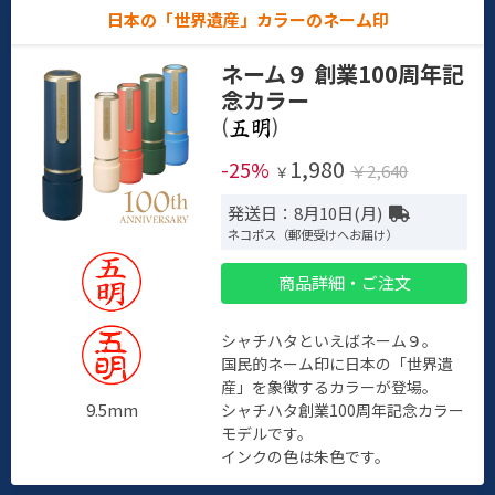
日本の「世界遺産」カラーのネーム印
ネーム９ 創業100周年記
念カラー
(
)
1,980
-25%
￥2,640
￥
発送日：8月10日(月)
ネコポス（郵便受けへお届け）
商品詳細・ご注文
シャチハタといえばネーム９。
国民的ネーム印に日本の「世界遺
産」を象徴するカラーが登場。
9.5mm
シャチハタ創業100周年記念カラー
モデルです。
インクの色は朱色です。