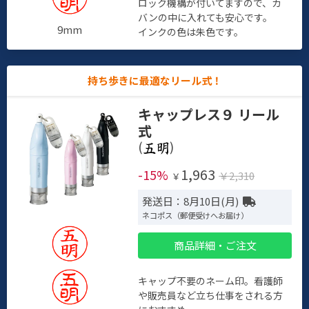
ロック機構が付いてますので、カ
バンの中に入れても安心です。
9mm
インクの色は朱色です。
持ち歩きに最適なリール式！
キャップレス９ リール
式
(
)
1,963
-15%
￥2,310
￥
発送日：8月10日(月)
ネコポス（郵便受けへお届け）
商品詳細・ご注文
キャップ不要のネーム印。看護師
や販売員など立ち仕事をされる方