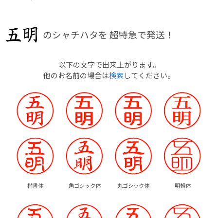
のシャチハタを
超特急で発送！
以下の文字で出来上がります。
他のお名前の場合は
検索
してください。
楷書体
角ゴシック体
丸ゴシック体
明朝体