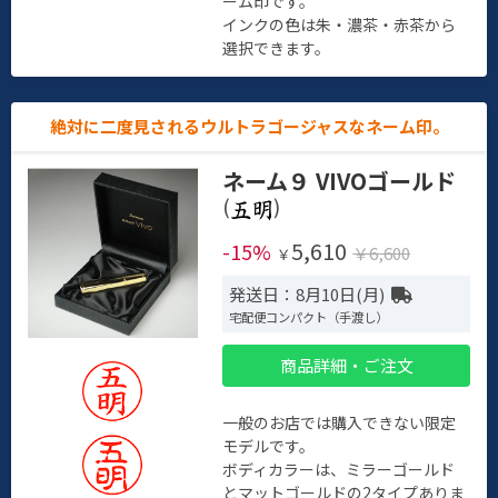
ーム印です。
インクの色は朱・濃茶・赤茶から
選択できます。
絶対に二度見されるウルトラゴージャスなネーム印。
ネーム９ VIVOゴールド
(
)
5,610
-15%
￥6,600
￥
発送日：8月10日(月)
宅配便コンパクト（手渡し）
商品詳細・ご注文
一般のお店では購入できない限定
モデルです。
ボディカラーは、ミラーゴールド
とマットゴールドの2タイプありま