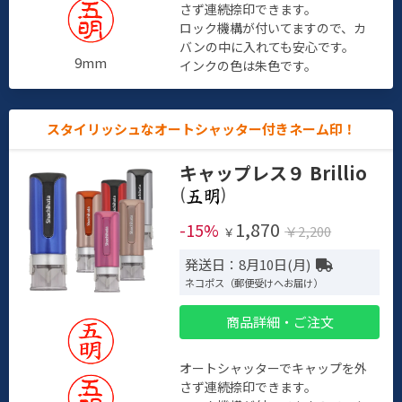
さず連続捺印できます。
ロック機構が付いてますので、カ
バンの中に入れても安心です。
9mm
インクの色は朱色です。
スタイリッシュなオートシャッター付きネーム印！
キャップレス９ Brillio
(
)
1,870
-15%
￥2,200
￥
発送日：8月10日(月)
ネコポス（郵便受けへお届け）
商品詳細・ご注文
オートシャッターでキャップを外
さず連続捺印できます。