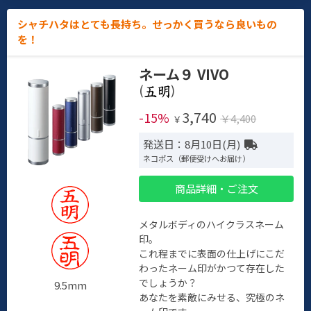
シャチハタはとても長持ち。せっかく買うなら良いもの
を！
ネーム９ VIVO
(
)
3,740
-15%
￥4,400
￥
発送日：8月10日(月)
ネコポス（郵便受けへお届け）
商品詳細・ご注文
メタルボディのハイクラスネーム
印。
これ程までに表面の仕上げにこだ
わったネーム印がかつて存在した
でしょうか？
9.5mm
あなたを素敵にみせる、究極のネ