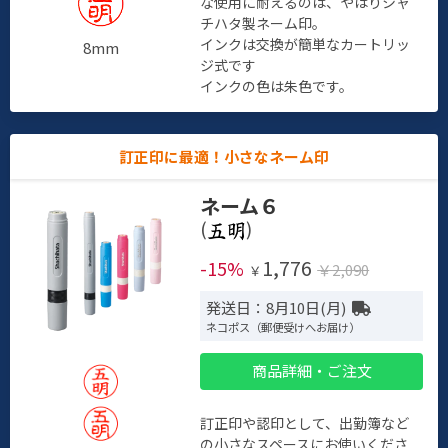
な使用に耐えるのは、やはりシャ
チハタ製ネーム印。
インクは交換が簡単なカートリッ
8mm
ジ式です
インクの色は朱色です。
訂正印に最適！小さなネーム印
ネーム６
(
)
1,776
-15%
￥2,090
￥
発送日：8月10日(月)
ネコポス（郵便受けへお届け）
商品詳細・ご注文
訂正印や認印として、出勤簿など
の小さなスペースにお使いくださ