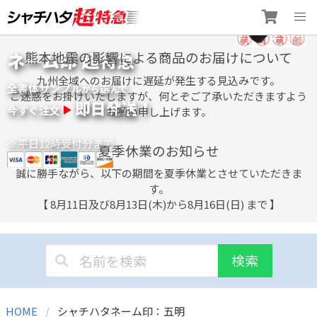
Skip
ネーム印 超特急
熊本地震の影響による商品のお届けについて
to
content
九州全域へのお届けに遅延が発生する見込みです。
全書体サンプル
選
から
んで
ご迷惑をお掛けいたしますが、何とぞご了承いただきますよう
即日発送！
今すぐ注文
お願い申し上げます。
※平日12時受付分まで
夏季休業のお知らせ
誠に勝手ながら、以下の期間を夏季休業とさせていただきま
す。
【 8月11日及び8月13日(木)から8月16日(日) まで 】
検索
HOME
シャチハタネーム印：五明