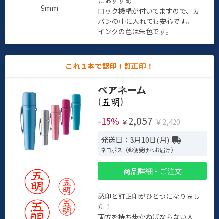
におすすめ
9mm
ロック機構が付いてますので、カ
バンの中に入れても安心です。
インクの色は朱色です。
これ１本で認印＋訂正印！
ペアネーム
(
)
2,057
-15%
￥2,420
￥
発送日：8月10日(月)
ネコポス（郵便受けへお届け）
商品詳細・ご注文
認印と訂正印がひとつになりまし
た！
両方を持ち歩かねばならない人