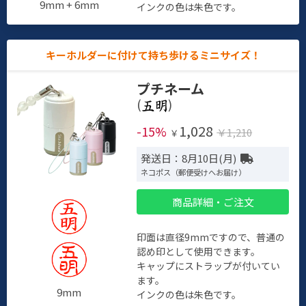
9mm + 6mm
インクの色は朱色です。
キーホルダーに付けて持ち歩けるミニサイズ！
プチネーム
(
)
1,028
-15%
￥1,210
￥
発送日：8月10日(月)
ネコポス（郵便受けへお届け）
商品詳細・ご注文
印面は直径9mmですので、普通の
認め印として使用できます。
キャップにストラップが付いてい
ます。
9mm
インクの色は朱色です。