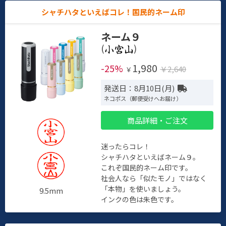
シャチハタといえばコレ！国民的ネーム印
ネーム９
(
)
1,980
-25%
￥2,640
￥
発送日：8月10日(月)
ネコポス（郵便受けへお届け）
商品詳細・ご注文
迷ったらコレ！
シャチハタといえばネーム９。
これぞ国民的ネーム印です。
社会人なら「似たモノ」ではなく
「本物」を使いましょう。
9.5mm
インクの色は朱色です。