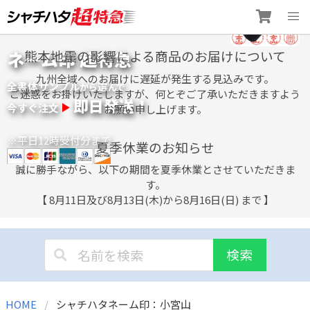
Skip
ネーム印 超特急
熊本地震の影響による商品のお届けについて
to
content
九州全域へのお届けに遅延が発生する見込みです。
全書体サンプル
選
から
んで
ご迷惑をお掛けいたしますが、何とぞご了承いただきますよう
即日発送！
今すぐ注文
お願い申し上げます。
※平日12時受付分まで
夏季休業のお知らせ
誠に勝手ながら、以下の期間を夏季休業とさせていただきま
す。
【 8月11日及び8月13日(木)から8月16日(日) まで 】
検索
HOME
シャチハタネーム印：小宮山