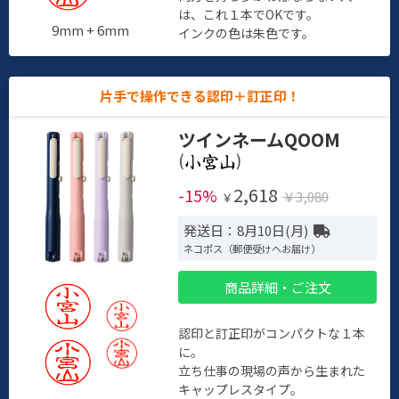
は、これ１本でOKです。
9mm + 6mm
インクの色は朱色です。
片手で操作できる認印＋訂正印！
ツインネームQOOM
(
)
2,618
-15%
￥3,080
￥
発送日：8月10日(月)
ネコポス（郵便受けへお届け）
商品詳細・ご注文
認印と訂正印がコンパクトな１本
に。
立ち仕事の現場の声から生まれた
キャップレスタイプ。