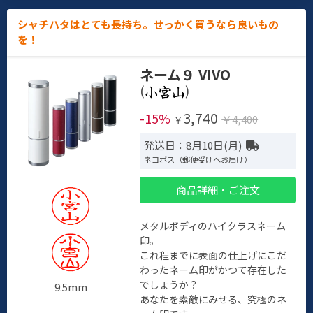
シャチハタはとても長持ち。せっかく買うなら良いもの
を！
ネーム９ VIVO
(
)
3,740
-15%
￥4,400
￥
発送日：8月10日(月)
ネコポス（郵便受けへお届け）
商品詳細・ご注文
メタルボディのハイクラスネーム
印。
これ程までに表面の仕上げにこだ
わったネーム印がかつて存在した
でしょうか？
9.5mm
あなたを素敵にみせる、究極のネ