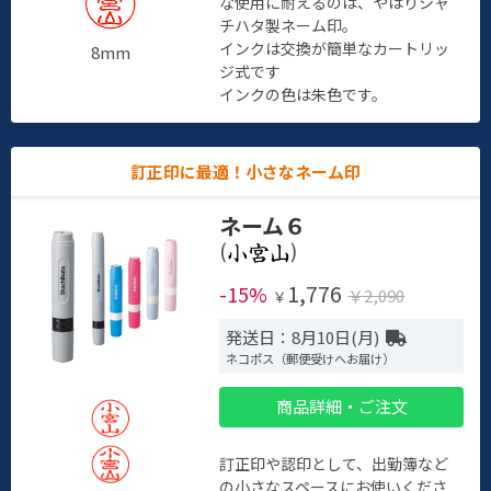
な使用に耐えるのは、やはりシャ
チハタ製ネーム印。
インクは交換が簡単なカートリッ
8mm
ジ式です
インクの色は朱色です。
訂正印に最適！小さなネーム印
ネーム６
(
)
1,776
-15%
￥2,090
￥
発送日：8月10日(月)
ネコポス（郵便受けへお届け）
商品詳細・ご注文
訂正印や認印として、出勤簿など
の小さなスペースにお使いくださ