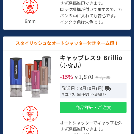
さず連続捺印できます。
ロック機構が付いてますので、カ
バンの中に入れても安心です。
9mm
インクの色は朱色です。
スタイリッシュなオートシャッター付きネーム印！
キャップレス９ Brillio
(
)
1,870
-15%
￥2,200
￥
発送日：8月10日(月)
ネコポス（郵便受けへお届け）
商品詳細・ご注文
オートシャッターでキャップを外
さず連続捺印できます。