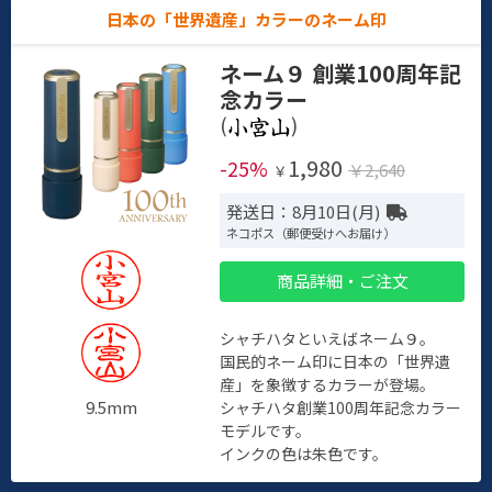
日本の「世界遺産」カラーのネーム印
ネーム９ 創業100周年記
念カラー
(
)
1,980
-25%
￥2,640
￥
発送日：8月10日(月)
ネコポス（郵便受けへお届け）
商品詳細・ご注文
シャチハタといえばネーム９。
国民的ネーム印に日本の「世界遺
産」を象徴するカラーが登場。
9.5mm
シャチハタ創業100周年記念カラー
モデルです。
インクの色は朱色です。