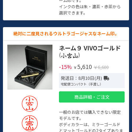
ーム印です。
インクの色は朱・濃茶・赤茶から
選択できます。
絶対に二度見されるウルトラゴージャスなネーム印。
ネーム９ VIVOゴールド
(
)
5,610
-15%
￥6,600
￥
発送日：8月10日(月)
宅配便コンパクト（手渡し）
商品詳細・ご注文
一般のお店では購入できない限定
モデルです。
ボディカラーは、ミラーゴールド
とマットゴールドの2タイプありま