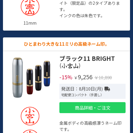
イト（限定品）の2タイプありま
す。
インクの色は朱色です。
11mm
ひとまわり大きな11ミリの高級ネーム印。
ブラック11 BRIGHT
(
)
9,256
-15%
￥10,890
￥
発送日：8月10日(月)
宅配便コンパクト（手渡し）
商品詳細・ご注文
金属ボディの高級感漂うネーム印
です。