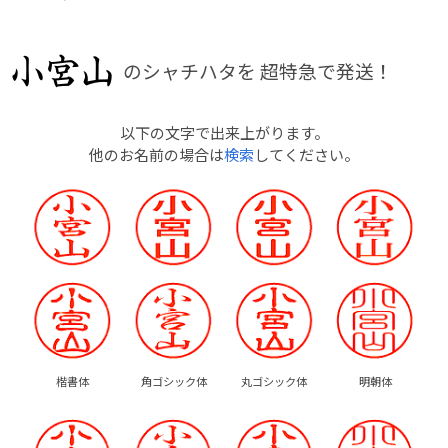
のシャチハタを
超特急で発送！
以下の文字で出来上がります。
他のお名前の場合は
検索
してください。
楷書体
角ゴシック体
丸ゴシック体
明朝体