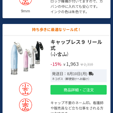
ロック機構が付いてますので、カ
バンの中に入れても安心です。
9mm
インクの色は朱色です。
持ち歩きに最適なリール式！
キャップレス９ リール
式
(
)
1,963
-15%
￥2,310
￥
発送日：8月10日(月)
ネコポス（郵便受けへお届け）
商品詳細・ご注文
キャップ不要のネーム印。看護師
や販売員など立ち仕事をされる方