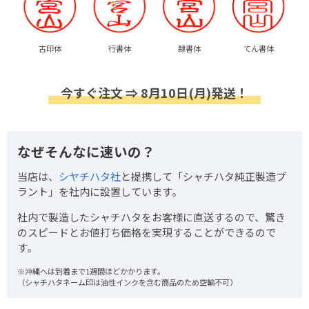
古印体
行書体
隷書体
てん書体
今すぐ注文 ⇒ 8月10日(月)発送！
なぜそんなに速いの？
当店は、
シヤチハタ社
と提携して「シャチハタ純正製造プ
ラント」を社内に設置しています。
社内で製造したシャチハタをお客様に直送するので、驚き
のスピードとお値打ち価格を実現することができるので
す。
※沖縄へは到着まで1週間ほどかかります。
（シャチハタネーム印は油性インクを含む商品のため空輸不可）