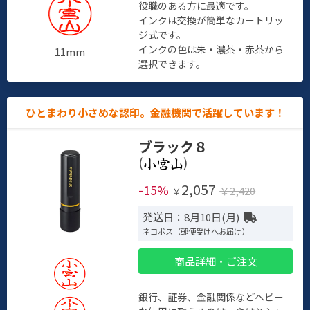
役職のある方に最適です。
インクは交換が簡単なカートリッ
ジ式です。
インクの色は朱・濃茶・赤茶から
11mm
選択できます。
ひとまわり小さめな認印。金融機関で活躍しています！
ブラック８
(
)
2,057
-15%
￥2,420
￥
発送日：8月10日(月)
ネコポス（郵便受けへお届け）
商品詳細・ご注文
銀行、証券、金融関係などヘビー