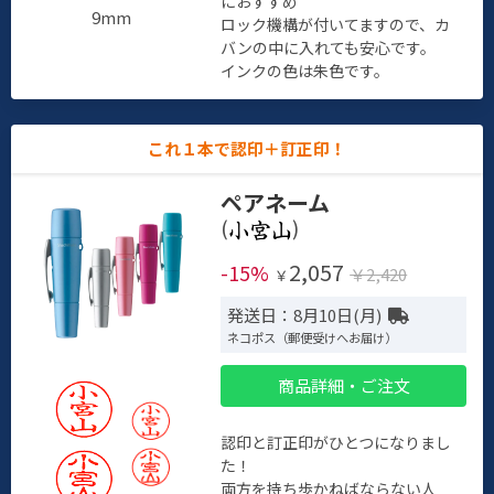
におすすめ
9mm
ロック機構が付いてますので、カ
バンの中に入れても安心です。
インクの色は朱色です。
これ１本で認印＋訂正印！
ペアネーム
(
)
2,057
-15%
￥2,420
￥
発送日：8月10日(月)
ネコポス（郵便受けへお届け）
商品詳細・ご注文
認印と訂正印がひとつになりまし
た！
両方を持ち歩かねばならない人