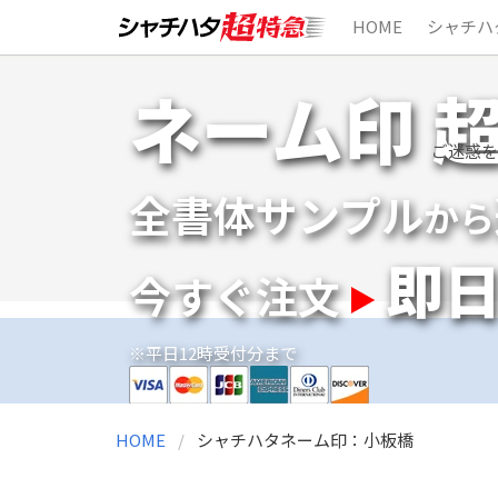
HOME
シャチハ
Skip
ネーム印 
to
content
ご迷惑を
全書体サンプル
から
即
今すぐ注文
※平日12時受付分まで
HOME
シャチハタネーム印：小板橋