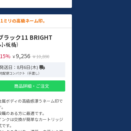
11ミリの高級ネーム印。
ブラック11 BRIGHT
)
9,256
-15%
￥10,890
￥
発送日：8月6日(木)
宅配便コンパクト（手渡し）
商品詳細・ご注文
金属ボディの高級感漂うネーム印で
す。
役職のある方に最適です。
インクは交換が簡単なカートリッジ
式です。