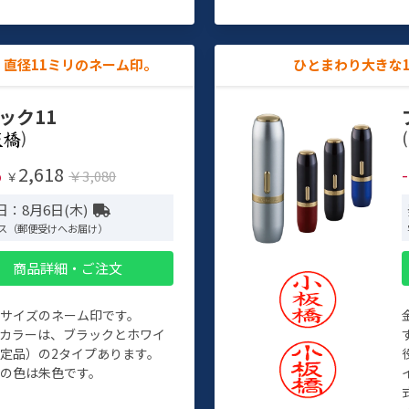
直径11ミリのネーム印。
ひとまわり大きな
ック11
)
(
2,618
%
￥3,080
￥
日：8月6日(木)
ス（郵便受けへお届け）
商品詳細・ご注文
めサイズのネーム印です。
ィカラーは、ブラックとホワイ
定品）の2タイプあります。
の色は朱色です。