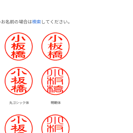
のお名前の場合は
検索
してください。
丸ゴシック体
明朝体