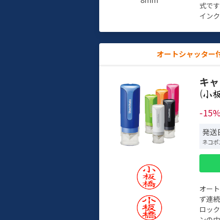
式で
インク
オートシャッター
キャ
(
-15
発送
ネコポ
オー
ず連続
ロック
ンの中