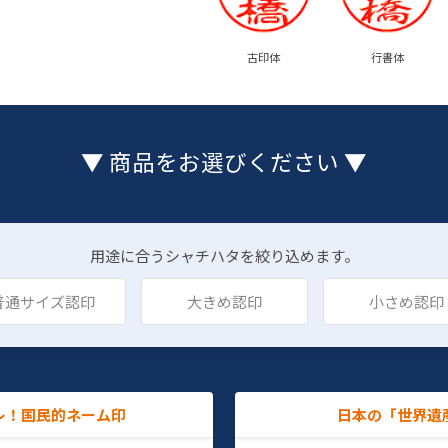
古印体
行書体
▼ 商品をお選びください ▼
用途に合うシャチハタを絞り込めます。
普通サイズ認印
大きめ認印
小さめ認印
レ！国民的ネーム印
日本の「世界遺