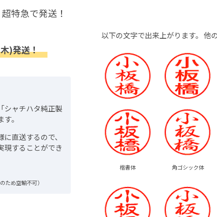
超特急で発送！
以下の文字で出来上がります。
他
(木)発送！
「シャチハタ純正製
ます。
様に直送するので、
実現することができ
楷書体
角ゴシック体
品のため空輸不可）