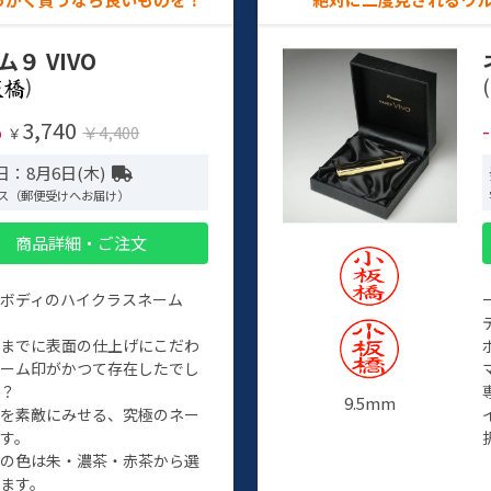
ム９ VIVO
)
(
3,740
%
￥4,400
￥
日：8月6日(木)
ス（郵便受けへお届け）
商品詳細・ご注文
ルボディのハイクラスネーム
程までに表面の仕上げにこだわ
ネーム印がかつて存在したでし
か？
9.5mm
たを素敵にみせる、究極のネー
す。
クの色は朱・濃茶・赤茶から選
ます。