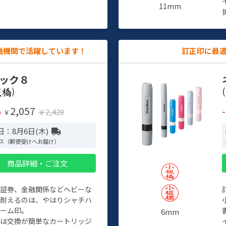
11mm
融機関で活躍しています！
訂正印に最
ック８
)
(
2,057
%
￥2,420
￥
日：8月6日(木)
ス（郵便受けへお届け）
商品詳細・ご注文
、証券、金融関係などヘビーな
に耐えるのは、やはりシャチハ
ネーム印。
6mm
クは交換が簡単なカートリッジ