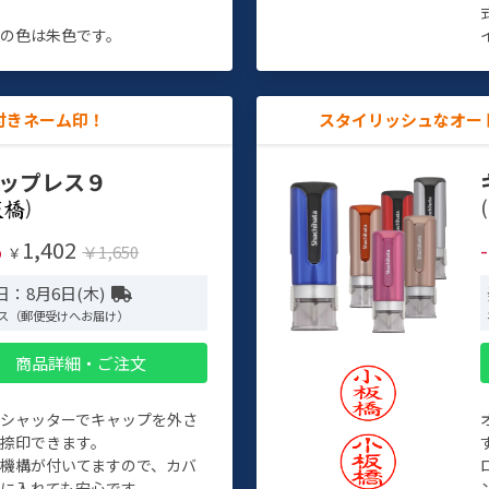
す
の色は朱色です。
付きネーム印！
スタイリッシュなオー
ップレス９
)
(
1,402
%
￥1,650
￥
日：8月6日(木)
ス（郵便受けへお届け）
商品詳細・ご注文
トシャッターでキャップを外さ
捺印できます。
機構が付いてますので、カバ
に入れても安心です。