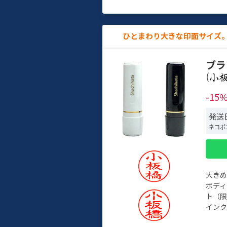
ひとまわり大きな印面サイズ。
ブラ
(
-15
発送
ネコポ
大き
ボデ
ト（限
インク