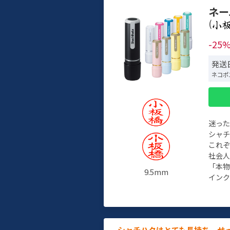
ネー
(
-25
発送
ネコポ
迷っ
シャ
これ
社会
「本
9.5mm
インク
シャチハタはとても長持ち。せ