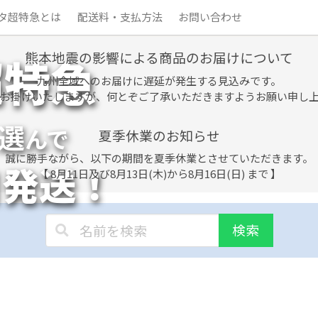
タ超特急とは
配送料・支払方法
お問い合わせ
熊本地震の影響による商品のお届けについて
超特急
九州全域へのお届けに遅延が発生する見込みです。
お掛けいたしますが、何とぞご了承いただきますようお願い申し
選
んで
夏季休業のお知らせ
誠に勝手ながら、以下の期間を夏季休業とさせていただきます。
日発送！
【 8月11日及び8月13日(木)から8月16日(日) まで 】
検索