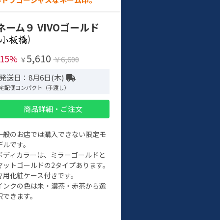
ネーム９ VIVOゴールド
)
5,610
-15%
￥6,600
￥
発送日：8月6日(木)
宅配便コンパクト（手渡し）
商品詳細・ご注文
一般のお店では購入できない限定モ
デルです。
ボディカラーは、ミラーゴールドと
マットゴールドの2タイプあります。
専用化粧ケース付きです。
インクの色は朱・濃茶・赤茶から選
択できます。