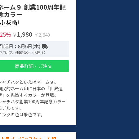
ネーム９ 創業100周年記
念カラー
)
1,980
-25%
￥2,640
￥
発送日：8月6日(木)
ネコポス（郵便受けへお届け）
商品詳細・ご注文
シャチハタといえばネーム９。
国民的ネーム印に日本の「世界遺
産」を象徴するカラーが登場。
シャチハタ創業100周年記念カラー
モデルです。
インクの色は朱色です。
ルトラゴージャスなネーム印。