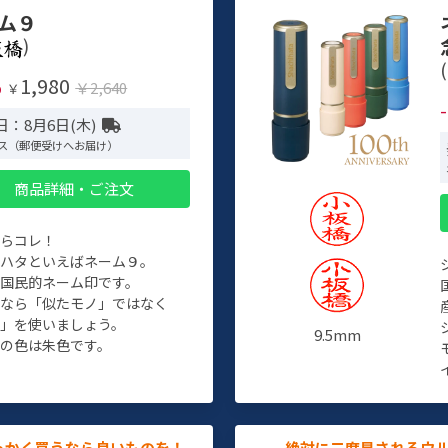
ム９
)
(
1,980
%
￥2,640
￥
日：8月6日(木)
ス（郵便受けへお届け）
商品詳細・ご注文
たらコレ！
チハタといえばネーム９。
ぞ国民的ネーム印です。
人なら「似たモノ」ではなく
物」を使いましょう。
9.5mm
の色は朱色です。
っかく買うなら良いものを！
絶対に二度見されるウ