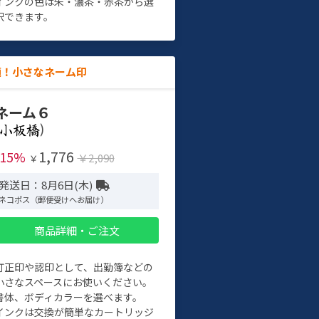
インクの色は朱・濃茶・赤茶から選
択できます。
適！小さなネーム印
ネーム６
)
1,776
-15%
￥2,090
￥
発送日：8月6日(木)
ネコポス（郵便受けへお届け）
商品詳細・ご注文
訂正印や認印として、出勤簿などの
小さなスペースにお使いください。
書体、ボディカラーを選べます。
インクは交換が簡単なカートリッジ