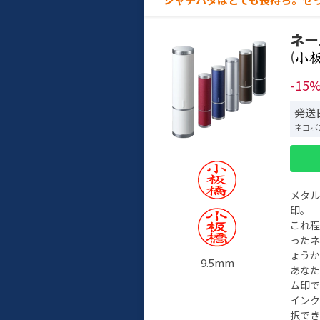
ネー
(
-15
発送
ネコポ
メタ
印。
これ
った
ょう
9.5mm
あな
ム印で
イン
択でき