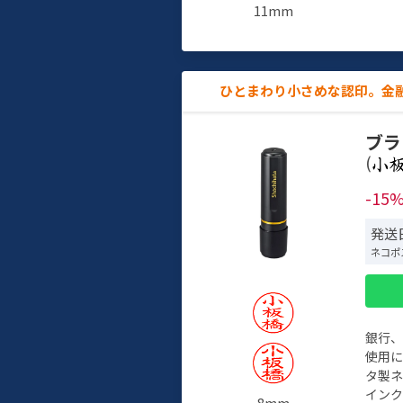
11mm
ひとまわり小さめな認印。金
ブラ
(
-15
発送
ネコポ
銀行
使用
タ製
イン
8mm