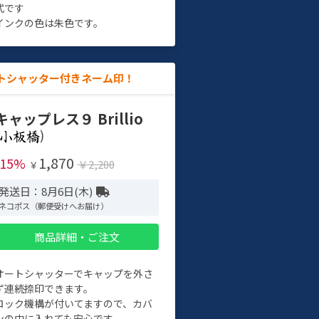
式です
インクの色は朱色です。
トシャッター付きネーム印！
キャップレス９ Brillio
)
1,870
-15%
￥2,200
￥
発送日：8月6日(木)
ネコポス（郵便受けへお届け）
商品詳細・ご注文
オートシャッターでキャップを外さ
ず連続捺印できます。
ロック機構が付いてますので、カバ
ンの中に入れても安心です。