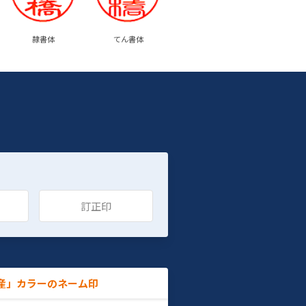
隷書体
てん書体
訂正印
産」カラーのネーム印