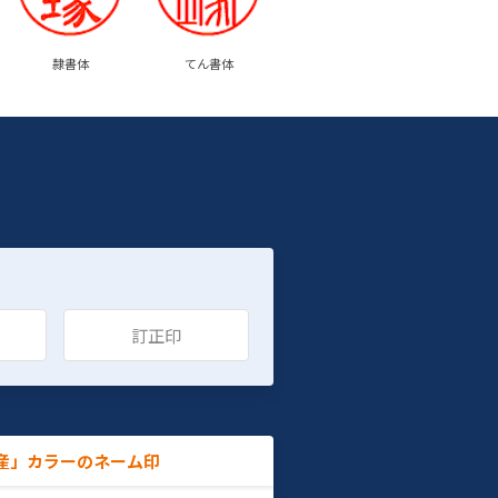
隷書体
てん書体
訂正印
産」カラーのネーム印