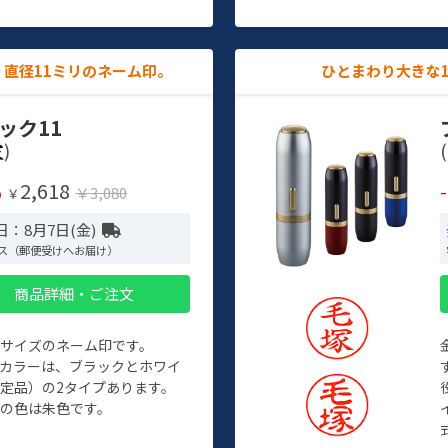
直径11ミリのネーム印。
ひとまわり大きな
ック11
)
(
2,618
%
￥3,080
￥
日：8月7日(金)
ス（郵便受けへお届け）
商品詳細・ご注文
めサイズのネーム印です。
ィカラーは、ブラックとホワイ
定品）の2タイプあります。
の色は朱色です。