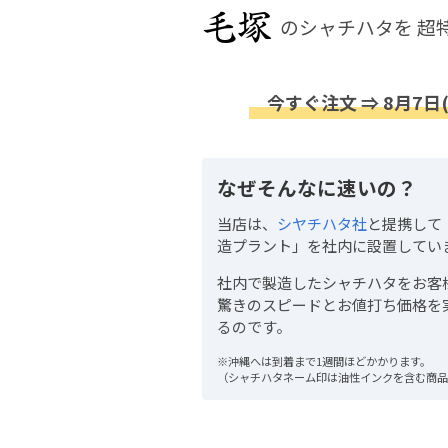
のシャチハタを
超
今すぐ注文 ⇒ 8月7日
なぜそんなに速いの？
当店は、
シヤチハタ社
と提携して
造プラント」を社内に設置してい
社内で製造したシャチハタをお客
驚きのスピードとお値打ち価格を
るのです。
※沖縄へは到着まで1週間ほどかかります。
（シャチハタネーム印は油性インクを含む商