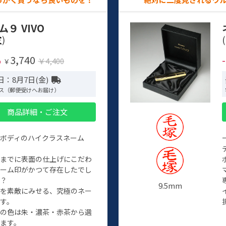
ム９ VIVO
)
(
3,740
%
￥4,400
￥
日：8月7日(金)
ス（郵便受けへお届け）
商品詳細・ご注文
ルボディのハイクラスネーム
程までに表面の仕上げにこだわ
ネーム印がかつて存在したでし
か？
9.5mm
たを素敵にみせる、究極のネー
す。
クの色は朱・濃茶・赤茶から選
ます。