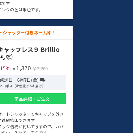
式です
インクの色は朱色です。
トシャッター付きネーム印！
キャップレス９ Brillio
)
1,870
-15%
￥2,200
￥
発送日：8月7日(金)
ネコポス（郵便受けへお届け）
商品詳細・ご注文
オートシャッターでキャップを外さ
ず連続捺印できます。
ロック機構が付いてますので、カバ
ンの中に入れても安心です。