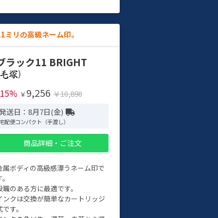
11ミリの高級ネーム印。
ブラック11 BRIGHT
)
9,256
-15%
￥10,890
￥
発送日：8月7日(金)
宅配便コンパクト（手渡し）
商品詳細・ご注文
金属ボディの高級感漂うネーム印で
す。
役職のある方に最適です。
インクは交換が簡単なカートリッジ
式です。