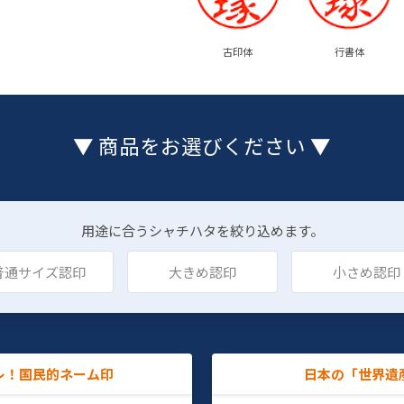
古印体
行書体
▼ 商品をお選びください ▼
用途に合うシャチハタを絞り込めます。
普通サイズ認印
大きめ認印
小さめ認印
レ！国民的ネーム印
日本の「世界遺