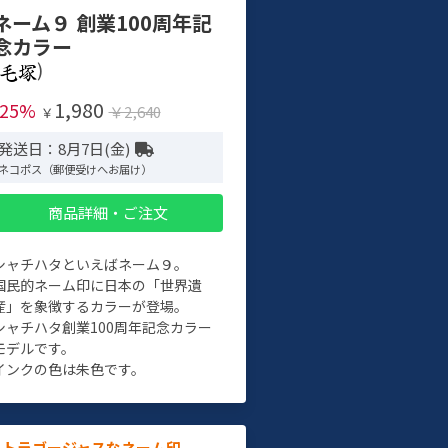
ネーム９ 創業100周年記
念カラー
)
1,980
-25%
￥2,640
￥
発送日：8月7日(金)
ネコポス（郵便受けへお届け）
商品詳細・ご注文
シャチハタといえばネーム９。
国民的ネーム印に日本の「世界遺
産」を象徴するカラーが登場。
シャチハタ創業100周年記念カラー
モデルです。
インクの色は朱色です。
ルトラゴージャスなネーム印。