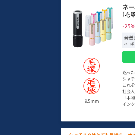
ネー
(
-25
発送
ネコポ
迷っ
シャ
これ
社会
「本
9.5mm
インク
シャチハタはとても長持ち。せ