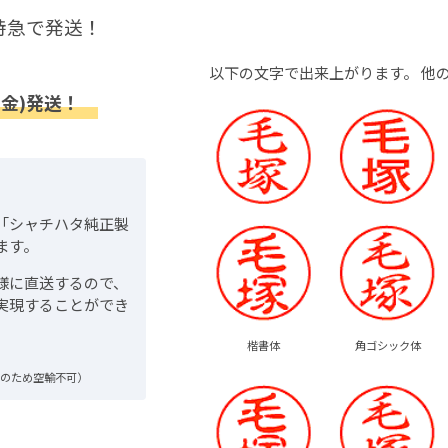
特急で発送！
以下の文字で出来上がります。
他
(金)発送！
「シャチハタ純正製
ます。
様に直送するので、
実現することができ
楷書体
角ゴシック体
品のため空輸不可）