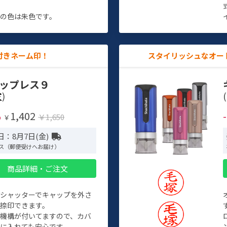
す
の色は朱色です。
付きネーム印！
スタイリッシュなオー
ップレス９
)
(
1,402
%
￥1,650
￥
日：8月7日(金)
ス（郵便受けへお届け）
商品詳細・ご注文
トシャッターでキャップを外さ
捺印できます。
機構が付いてますので、カバ
に入れても安心です。