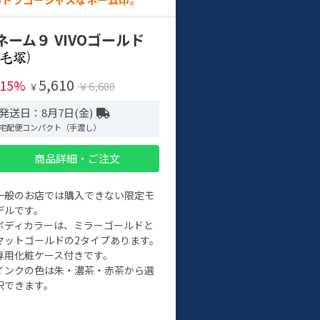
ネーム９ VIVOゴールド
)
5,610
-15%
￥6,600
￥
発送日：8月7日(金)
宅配便コンパクト（手渡し）
商品詳細・ご注文
一般のお店では購入できない限定モ
デルです。
ボディカラーは、ミラーゴールドと
マットゴールドの2タイプあります。
専用化粧ケース付きです。
インクの色は朱・濃茶・赤茶から選
択できます。