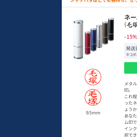
ネー
(
-15
発送
ネコポ
メタ
印。
これ
った
ょう
9.5mm
あな
ム印で
イン
択でき