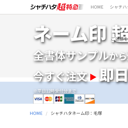
HOME
シャチハ
Skip
ネーム印 
to
content
ご迷惑を
全書体サンプル
から
即
今すぐ注文
※平日12時受付分まで
HOME
シャチハタネーム印：毛塚