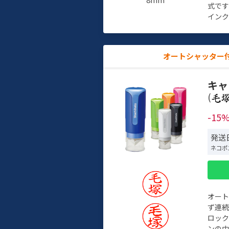
式で
インク
オートシャッター
キャ
(
-15
発送
ネコポ
オー
ず連続
ロック
ンの中