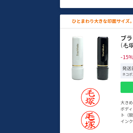
ひとまわり大きな印面サイズ。
ブラ
(
-15
発送
ネコポ
大き
ボデ
ト（限
インク