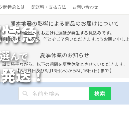
タ超特急とは
配送料・支払方法
お問い合わせ
熊本地震の影響による商品のお届けについて
超特急
九州全域へのお届けに遅延が発生する見込みです。
お掛けいたしますが、何とぞご了承いただきますようお願い申し
選
んで
夏季休業のお知らせ
誠に勝手ながら、以下の期間を夏季休業とさせていただきます。
日発送！
【 8月11日及び8月13日(木)から8月16日(日) まで 】
検索