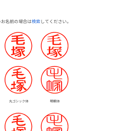
のお名前の場合は
検索
してください。
丸ゴシック体
明朝体