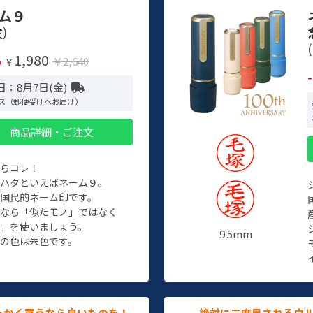
ム９
)
(
1,980
%
￥2,640
￥
日：8月7日(金)
ス（郵便受けへお届け）
商品詳細・ご注文
たらコレ！
チハタといえばネーム９。
ぞ国民的ネーム印です。
人なら「似たモノ」ではなく
物」を使いましょう。
9.5mm
の色は朱色です。
っかく買うなら良いものを！
絶対に二度見されるウ