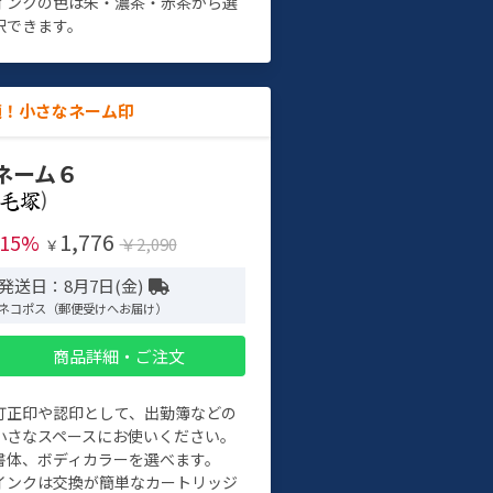
インクの色は朱・濃茶・赤茶から選
択できます。
適！小さなネーム印
ネーム６
)
1,776
-15%
￥2,090
￥
発送日：8月7日(金)
ネコポス（郵便受けへお届け）
商品詳細・ご注文
訂正印や認印として、出勤簿などの
小さなスペースにお使いください。
書体、ボディカラーを選べます。
インクは交換が簡単なカートリッジ