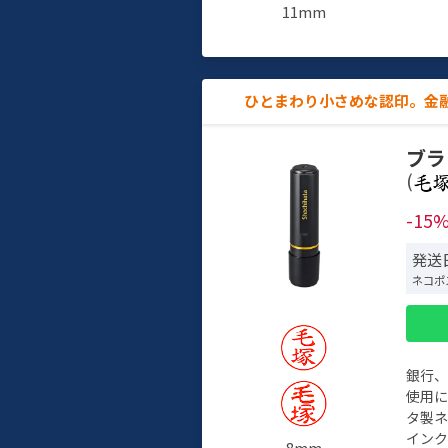
11mm
ひとまわり小さめな認印。金
ブラ
(
-15
発送
ネコポ
銀行
使用
タ製
イン
8mm