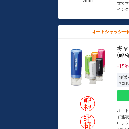
式で
インク
オートシャッター
キャ
(
-15
発送日
ネコポ
オー
ず連続
ロック
ンの中