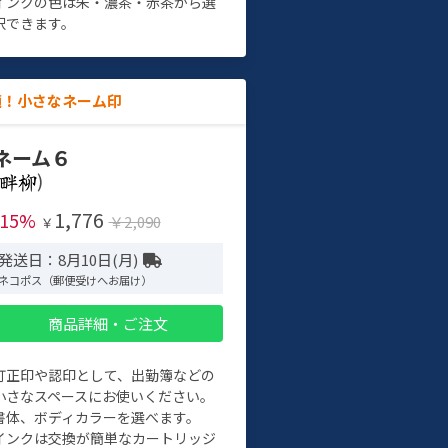
インクの色は朱・濃茶・赤茶から選
択できます。
適！小さなネーム印
ネーム６
)
1,776
-15%
￥2,090
￥
発送日：8月10日(月)
ネコポス（郵便受けへお届け）
商品詳細・ご注文
訂正印や認印として、出勤簿などの
小さなスペースにお使いください。
書体、ボディカラーを選べます。
インクは交換が簡単なカートリッジ