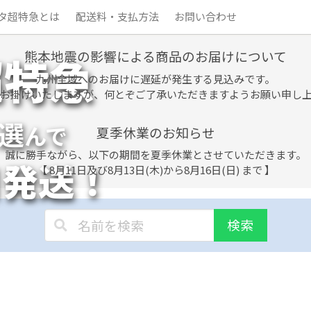
タ超特急とは
配送料・支払方法
お問い合わせ
熊本地震の影響による商品のお届けについて
超特急
九州全域へのお届けに遅延が発生する見込みです。
お掛けいたしますが、何とぞご了承いただきますようお願い申し
選
んで
夏季休業のお知らせ
誠に勝手ながら、以下の期間を夏季休業とさせていただきます。
日発送！
【 8月11日及び8月13日(木)から8月16日(日) まで 】
検索