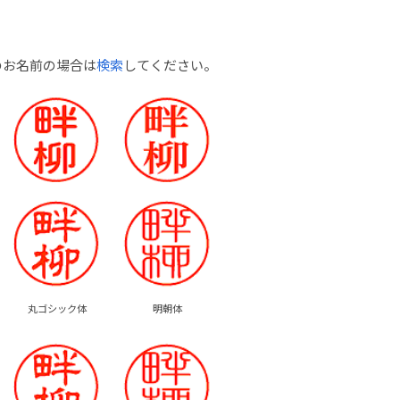
のお名前の場合は
検索
してください。
丸ゴシック体
明朝体