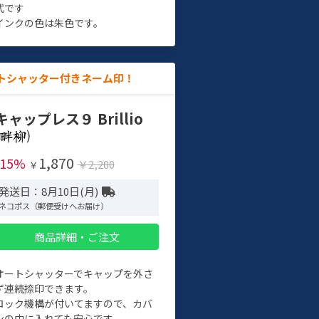
式です
インクの色は朱色です。
トシャッター付きネーム印！
キャップレス９ Brillio
)
1,870
-15%
￥2,200
￥
発送日：8月10日(月)
ネコポス（郵便受けへお届け）
商品詳細・ご注文
オートシャッターでキャップを外さ
ず連続捺印できます。
ロック機構が付いてますので、カバ
ンの中に入れても安心です。