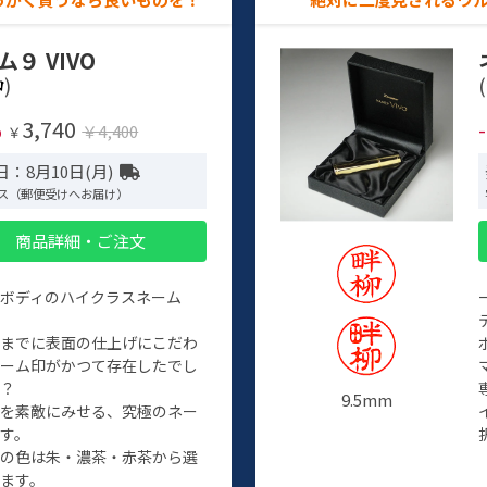
ム９ VIVO
)
(
3,740
%
￥4,400
￥
：8月10日(月)
ス（郵便受けへお届け）
商品詳細・ご注文
ルボディのハイクラスネーム
程までに表面の仕上げにこだわ
ネーム印がかつて存在したでし
か？
9.5mm
たを素敵にみせる、究極のネー
す。
クの色は朱・濃茶・赤茶から選
ます。