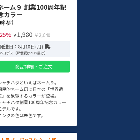
ネーム９ 創業100周年記
念カラー
)
1,980
-25%
￥2,640
￥
発送日：8月10日(月)
ネコポス（郵便受けへお届け）
商品詳細・ご注文
シャチハタといえばネーム９。
国民的ネーム印に日本の「世界遺
産」を象徴するカラーが登場。
シャチハタ創業100周年記念カラー
モデルです。
インクの色は朱色です。
ルトラゴージャスなネーム印。