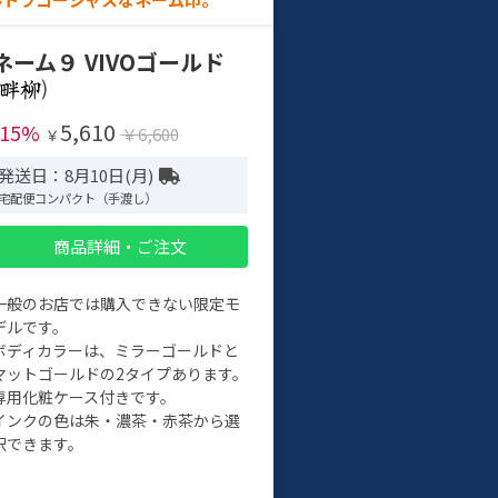
ネーム９ VIVOゴールド
)
5,610
-15%
￥6,600
￥
発送日：8月10日(月)
宅配便コンパクト（手渡し）
商品詳細・ご注文
一般のお店では購入できない限定モ
デルです。
ボディカラーは、ミラーゴールドと
マットゴールドの2タイプあります。
専用化粧ケース付きです。
インクの色は朱・濃茶・赤茶から選
択できます。