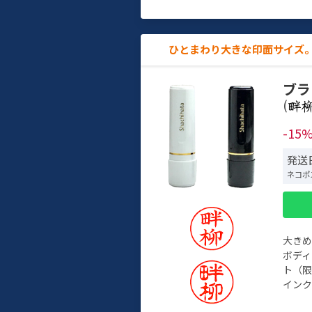
ひとまわり大きな印面サイズ。
ブラ
(
-15
発送日
ネコポ
大き
ボデ
ト（限
インク