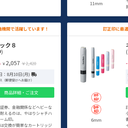
11mm
融機関で活躍しています！
訂正印に最
ック８
)
(
2,057
%
￥2,420
￥
：8月10日(月)
ス（郵便受けへお届け）
商品詳細・ご注文
、証券、金融関係などヘビーな
に耐えるのは、やはりシャチハ
ネーム印。
6mm
クは交換が簡単なカートリッジ