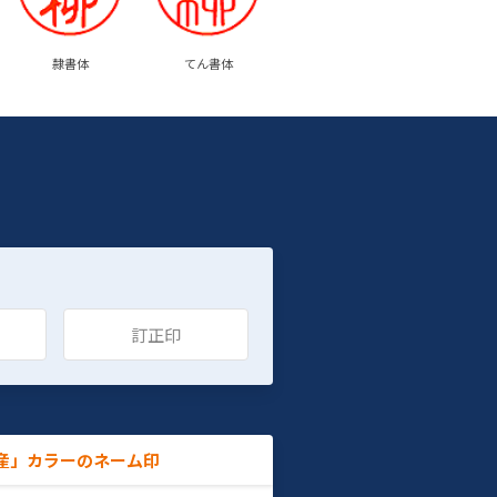
隷書体
てん書体
訂正印
産」カラーのネーム印