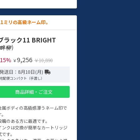
11ミリの高級ネーム印。
ブラック11 BRIGHT
)
9,256
-15%
￥10,890
￥
発送日：8月10日(月)
宅配便コンパクト（手渡し）
商品詳細・ご注文
金属ボディの高級感漂うネーム印で
す。
役職のある方に最適です。
インクは交換が簡単なカートリッジ
式です。