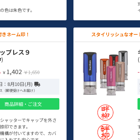
す
の色は朱色です。
付きネーム印！
スタイリッシュなオー
ップレス９
)
(
1,402
%
￥1,650
￥
：8月10日(月)
ス（郵便受けへお届け）
商品詳細・ご注文
トシャッターでキャップを外さ
捺印できます。
機構が付いてますので、カバ
に入れても安心です。