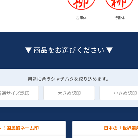
古印体
行書体
▼ 商品をお選びください ▼
用途に合うシャチハタを絞り込めます。
普通サイズ認印
大きめ認印
小さめ認印
レ！国民的ネーム印
日本の「世界遺