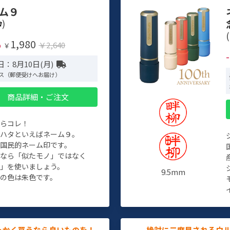
ム９
)
(
1,980
%
￥2,640
￥
：8月10日(月)
ス（郵便受けへお届け）
商品詳細・ご注文
たらコレ！
チハタといえばネーム９。
ぞ国民的ネーム印です。
人なら「似たモノ」ではなく
物」を使いましょう。
9.5mm
の色は朱色です。
っかく買うなら良いものを！
絶対に二度見されるウ