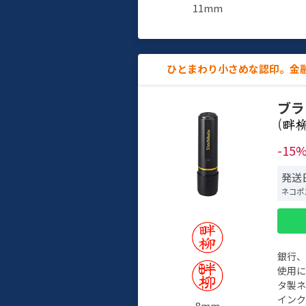
11mm
ひとまわり小さめな認印。金
ブラ
(
-15
発送日
ネコポ
銀行
使用
タ製
イン
8mm