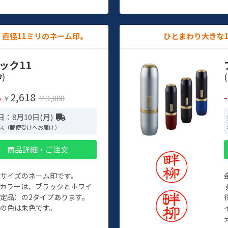
直径11ミリのネーム印。
ひとまわり大きな
ック11
)
(
2,618
%
￥3,080
￥
：8月10日(月)
ス（郵便受けへお届け）
商品詳細・ご注文
めサイズのネーム印です。
ィカラーは、ブラックとホワイ
定品）の2タイプあります。
の色は朱色です。