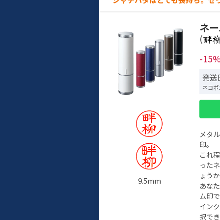
ネー
(
-15
発送日
ネコポ
メタ
印。
これ
った
ょう
9.5mm
あな
ム印で
イン
択でき