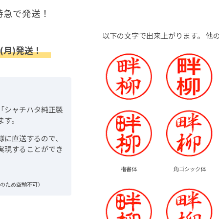
特急で発送！
以下の文字で出来上がります。
他
(月)発送！
「シャチハタ純正製
ます。
様に直送するので、
実現することができ
楷書体
角ゴシック体
品のため空輸不可）