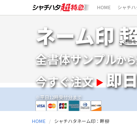
HOME
シャチハ
Skip
ネーム印 
to
content
ご迷惑を
全書体サンプル
から
即
今すぐ注文
※平日12時受付分まで
HOME
シャチハタネーム印：畔柳