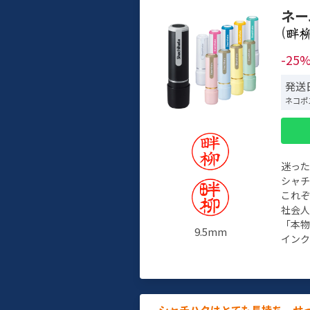
ネー
(
-25
発送日
ネコポ
迷っ
シャ
これ
社会
「本
9.5mm
インク
シャチハタはとても長持ち。せ