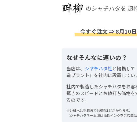
のシャチハタを
超
今すぐ注文 ⇒ 8月10日
なぜそんなに速いの？
当店は、
シヤチハタ社
と提携して
造プラント」を社内に設置してい
社内で製造したシャチハタをお客
驚きのスピードとお値打ち価格を
るのです。
※沖縄へは到着まで1週間ほどかかります。
（シャチハタネーム印は油性インクを含む商