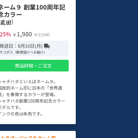
ネーム９ 創業100周年記
念カラー
)
1,980
-25%
￥2,640
￥
発送日：8月10日(月)
ネコポス（郵便受けへお届け）
商品詳細・ご注文
シャチハタといえばネーム９。
国民的ネーム印に日本の「世界遺
産」を象徴するカラーが登場。
シャチハタ創業100周年記念カラー
モデルです。
インクの色は朱色です。
ルトラゴージャスなネーム印。