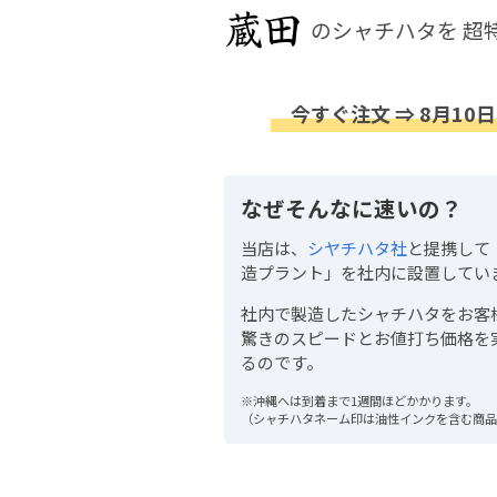
のシャチハタを
超
今すぐ注文 ⇒ 8月10日
なぜそんなに速いの？
当店は、
シヤチハタ社
と提携して
造プラント」を社内に設置してい
社内で製造したシャチハタをお客
驚きのスピードとお値打ち価格を
るのです。
※沖縄へは到着まで1週間ほどかかります。
（シャチハタネーム印は油性インクを含む商