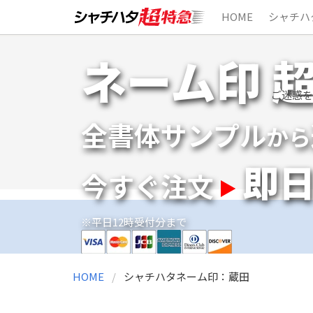
HOME
シャチハ
Skip
ネーム印 
to
content
ご迷惑を
全書体サンプル
から
即
今すぐ注文
※平日12時受付分まで
HOME
シャチハタネーム印：蔵田