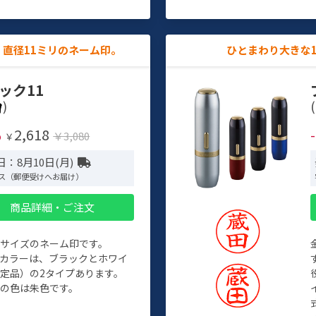
直径11ミリのネーム印。
ひとまわり大きな
ック11
)
(
2,618
%
￥3,080
￥
：8月10日(月)
ス（郵便受けへお届け）
商品詳細・ご注文
めサイズのネーム印です。
ィカラーは、ブラックとホワイ
定品）の2タイプあります。
の色は朱色です。