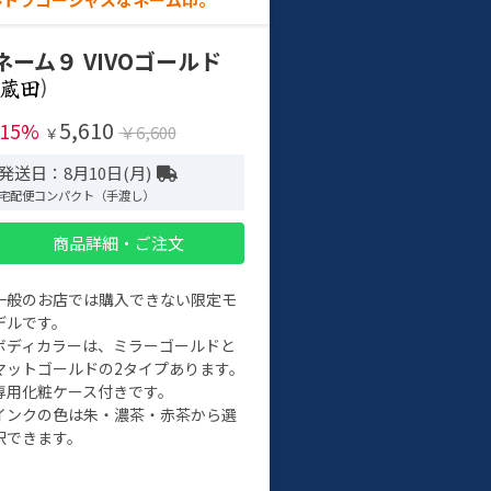
ネーム９ VIVOゴールド
)
5,610
-15%
￥6,600
￥
発送日：8月10日(月)
宅配便コンパクト（手渡し）
商品詳細・ご注文
一般のお店では購入できない限定モ
デルです。
ボディカラーは、ミラーゴールドと
マットゴールドの2タイプあります。
専用化粧ケース付きです。
インクの色は朱・濃茶・赤茶から選
択できます。