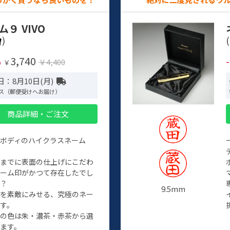
ム９ VIVO
)
(
3,740
%
￥4,400
￥
：8月10日(月)
ス（郵便受けへお届け）
商品詳細・ご注文
ルボディのハイクラスネーム
程までに表面の仕上げにこだわ
ネーム印がかつて存在したでし
か？
9.5mm
たを素敵にみせる、究極のネー
す。
クの色は朱・濃茶・赤茶から選
ます。