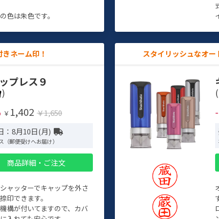
す
の色は朱色です。
付きネーム印！
スタイリッシュなオー
ップレス９
)
(
1,402
%
￥1,650
￥
：8月10日(月)
ス（郵便受けへお届け）
商品詳細・ご注文
トシャッターでキャップを外さ
捺印できます。
機構が付いてますので、カバ
に入れても安心です。