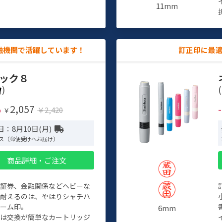
11mm
融機関で活躍しています！
訂正印に最
ック８
)
(
2,057
%
￥2,420
￥
：8月10日(月)
ス（郵便受けへお届け）
商品詳細・ご注文
、証券、金融関係などヘビーな
に耐えるのは、やはりシャチハ
ネーム印。
6mm
クは交換が簡単なカートリッジ