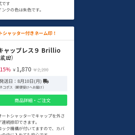
式です
インクの色は朱色です。
トシャッター付きネーム印！
キャップレス９ Brillio
)
1,870
-15%
￥2,200
￥
発送日：8月10日(月)
ネコポス（郵便受けへお届け）
商品詳細・ご注文
オートシャッターでキャップを外さ
ず連続捺印できます。
ロック機構が付いてますので、カバ
ンの中に入れても安心です。