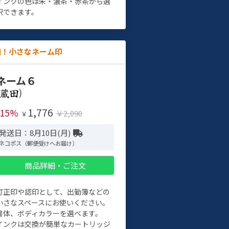
インクの色は朱・濃茶・赤茶から選
択できます。
適！小さなネーム印
ネーム６
)
1,776
-15%
￥2,090
￥
発送日：8月10日(月)
ネコポス（郵便受けへお届け）
商品詳細・ご注文
訂正印や認印として、出勤簿などの
小さなスペースにお使いください。
書体、ボディカラーを選べます。
インクは交換が簡単なカートリッジ