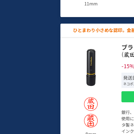
11mm
ひとまわり小さめな認印。金
ブラ
(
-15
発送日
ネコポ
銀行
使用
タ製
イン
8mm