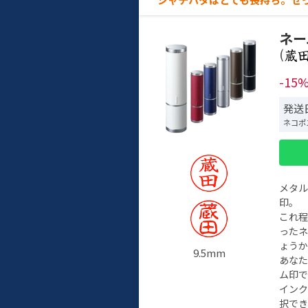
ネー
(
-15
発送日
ネコポ
メタ
印。
これ
った
ょう
9.5mm
あな
ム印で
イン
択でき