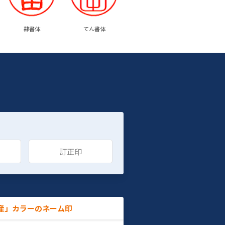
隷書体
てん書体
訂正印
産」カラーのネーム印