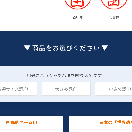
古印体
行書体
▼ 商品をお選びください ▼
用途に合うシャチハタを絞り込めます。
普通サイズ認印
大きめ認印
小さめ認印
レ！国民的ネーム印
日本の「世界遺