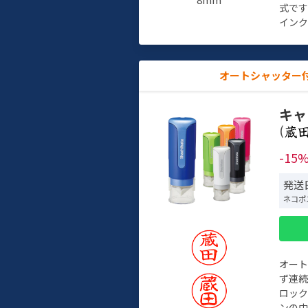
式で
インク
オートシャッター
キャ
(
-15
発送日
ネコポ
オー
ず連続
ロック
ンの中