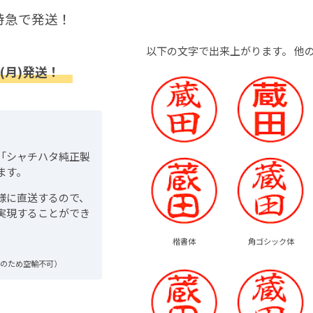
特急で発送！
以下の文字で出来上がります。
他
(月)発送！
「シャチハタ純正製
ます。
様に直送するので、
実現することができ
楷書体
角ゴシック体
品のため空輸不可）