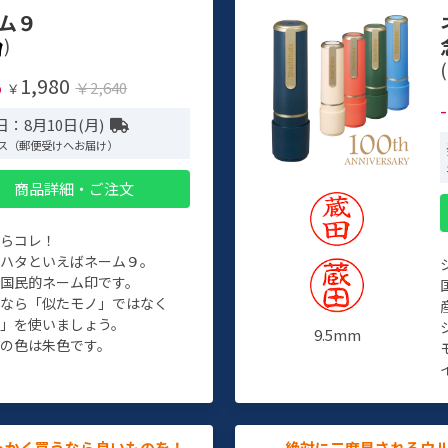
ム９
)
(
1,980
%
￥2,640
￥
：8月10日(月)
ス（郵便受けへお届け）
商品詳細・ご注文
たらコレ！
チハタといえばネーム９。
ぞ国民的ネーム印です。
人なら「似たモノ」ではなく
物」を使いましょう。
9.5mm
の色は朱色です。
っかく買うなら良いものを！
絶対に二度見されるウ