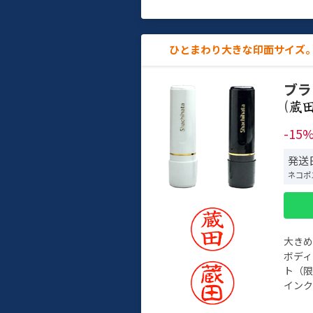
ひとまわり大きな印面サイズ。
ブラ
(
-15
発送日
ネコポ
大き
ボデ
ト（限
インク