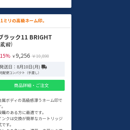
11ミリの高級ネーム印。
ブラック11 BRIGHT
)
9,256
-15%
￥10,890
￥
発送日：8月10日(月)
宅配便コンパクト（手渡し）
商品詳細・ご注文
金属ボディの高級感漂うネーム印で
す。
役職のある方に最適です。
インクは交換が簡単なカートリッジ
式です。