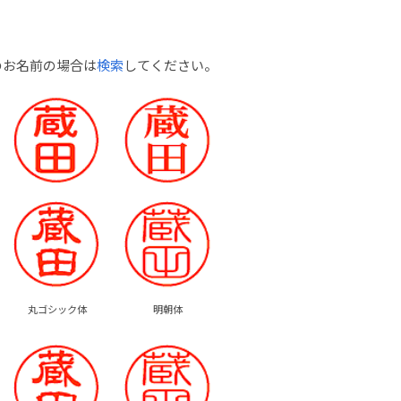
のお名前の場合は
検索
してください。
丸ゴシック体
明朝体