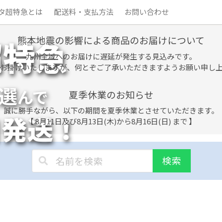
タ超特急とは
配送料・支払方法
お問い合わせ
熊本地震の影響による商品のお届けについて
超特急
九州全域へのお届けに遅延が発生する見込みです。
お掛けいたしますが、何とぞご了承いただきますようお願い申し
選
んで
夏季休業のお知らせ
誠に勝手ながら、以下の期間を夏季休業とさせていただきます。
日発送！
【 8月11日及び8月13日(木)から8月16日(日) まで 】
検索