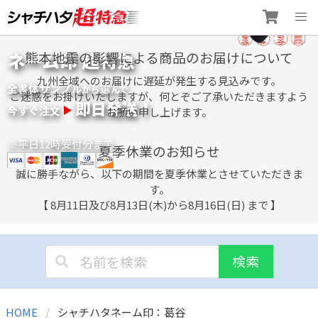
Skip
ネーム印 超特急
熊本地震の影響による商品のお届けについて
to
content
九州全域へのお届けに遅延が発生する見込みです。
全書体サンプル
選
から
んで
ご迷惑をお掛けいたしますが、何とぞご了承いただきますよう
即日発送！
今すぐ注文
お願い申し上げます。
※平日12時受付分まで
夏季休業のお知らせ
誠に勝手ながら、以下の期間を夏季休業とさせていただきま
す。
【 8月11日及び8月13日(木)から8月16日(日) まで 】
検索
HOME
シャチハタネーム印：葛谷