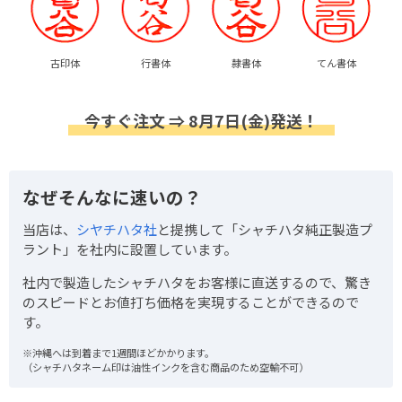
古印体
行書体
隷書体
てん書体
今すぐ注文 ⇒ 8月7日(金)発送！
なぜそんなに速いの？
当店は、
シヤチハタ社
と提携して「シャチハタ純正製造プ
ラント」を社内に設置しています。
社内で製造したシャチハタをお客様に直送するので、驚き
のスピードとお値打ち価格を実現することができるので
す。
※沖縄へは到着まで1週間ほどかかります。
（シャチハタネーム印は油性インクを含む商品のため空輸不可）