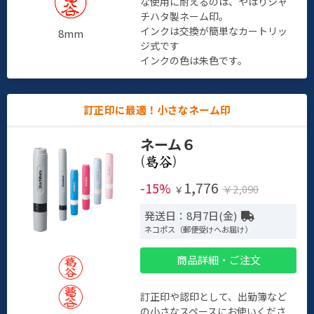
な使用に耐えるのは、やはりシャ
チハタ製ネーム印。
インクは交換が簡単なカートリッ
8mm
ジ式です
インクの色は朱色です。
訂正印に最適！小さなネーム印
ネーム６
(
)
1,776
-15%
￥2,090
￥
発送日：8月7日(金)
ネコポス（郵便受けへお届け）
商品詳細・ご注文
訂正印や認印として、出勤簿など
の小さなスペースにお使いくださ