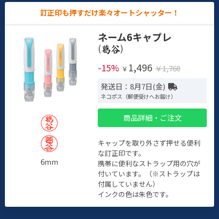
訂正印も押すだけ楽々オートシャッター！
ネーム6キャプレ
(
)
1,496
-15%
￥1,760
￥
発送日：8月7日(金)
ネコポス（郵便受けへお届け）
商品詳細・ご注文
キャップを取り外さず押せる便利
な訂正印です。
6mm
携帯に便利なストラップ用の穴が
付いています。（※ストラップは
付属していません）
インクの色は朱色です。