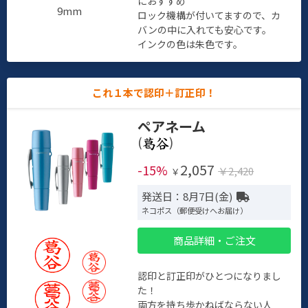
におすすめ
9mm
ロック機構が付いてますので、カ
バンの中に入れても安心です。
インクの色は朱色です。
これ１本で認印＋訂正印！
ペアネーム
(
)
2,057
-15%
￥2,420
￥
発送日：8月7日(金)
ネコポス（郵便受けへお届け）
商品詳細・ご注文
認印と訂正印がひとつになりまし
た！
両方を持ち歩かねばならない人