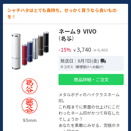
シャチハタはとても長持ち。せっかく買うなら良いもの
を！
ネーム９ VIVO
(
)
3,740
-15%
￥4,400
￥
発送日：8月7日(金)
ネコポス（郵便受けへお届け）
商品詳細・ご注文
メタルボディのハイクラスネーム
印。
これ程までに表面の仕上げにこだ
わったネーム印がかつて存在した
でしょうか？
9.5mm
あなたを素敵にみせる、究極のネ