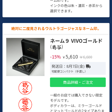
ーム印です。
インクの色は朱・濃茶・赤茶から
選択できます。
絶対に二度見されるウルトラゴージャスなネーム印。
ネーム９ VIVOゴールド
(
)
5,610
-15%
￥6,600
￥
発送日：8月7日(金)
宅配便コンパクト（手渡し）
商品詳細・ご注文
一般のお店では購入できない限定
モデルです。
ボディカラーは、ミラーゴールド
とマットゴールドの2タイプありま