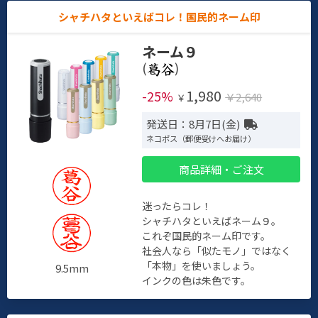
シャチハタといえばコレ！国民的ネーム印
ネーム９
(
)
1,980
-25%
￥2,640
￥
発送日：8月7日(金)
ネコポス（郵便受けへお届け）
商品詳細・ご注文
迷ったらコレ！
シャチハタといえばネーム９。
これぞ国民的ネーム印です。
社会人なら「似たモノ」ではなく
「本物」を使いましょう。
9.5mm
インクの色は朱色です。