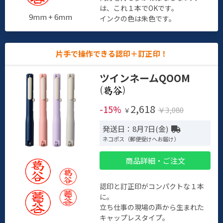
は、これ１本でOKです。
9mm + 6mm
インクの色は朱色です。
片手で操作できる認印＋訂正印！
ツインネームQOOM
(
)
2,618
-15%
￥3,080
￥
発送日：8月7日(金)
ネコポス（郵便受けへお届け）
商品詳細・ご注文
認印と訂正印がコンパクトな１本
に。
立ち仕事の現場の声から生まれた
キャップレスタイプ。