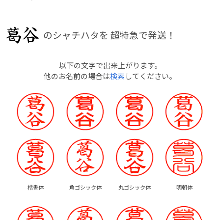
のシャチハタを
超特急で発送！
以下の文字で出来上がります。
他のお名前の場合は
検索
してください。
楷書体
角ゴシック体
丸ゴシック体
明朝体