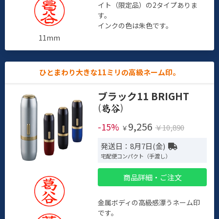
イト（限定品）の2タイプありま
す。
インクの色は朱色です。
11mm
ひとまわり大きな11ミリの高級ネーム印。
ブラック11 BRIGHT
(
)
9,256
-15%
￥10,890
￥
発送日：8月7日(金)
宅配便コンパクト（手渡し）
商品詳細・ご注文
金属ボディの高級感漂うネーム印
です。