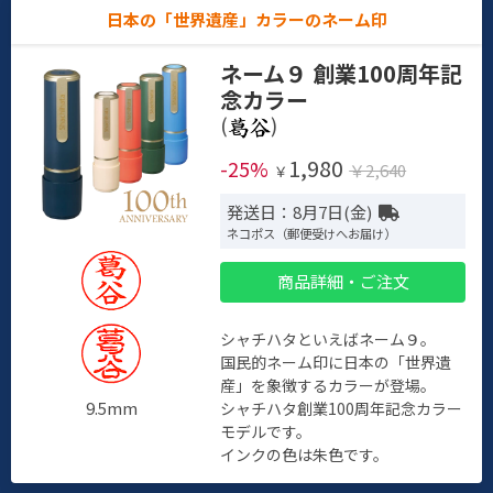
日本の「世界遺産」カラーのネーム印
ネーム９ 創業100周年記
念カラー
(
)
1,980
-25%
￥2,640
￥
発送日：8月7日(金)
ネコポス（郵便受けへお届け）
商品詳細・ご注文
シャチハタといえばネーム９。
国民的ネーム印に日本の「世界遺
産」を象徴するカラーが登場。
9.5mm
シャチハタ創業100周年記念カラー
モデルです。
インクの色は朱色です。