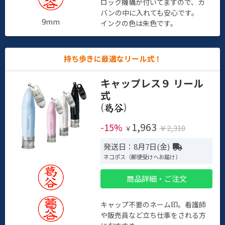
ロック機構が付いてますので、カ
バンの中に入れても安心です。
9mm
インクの色は朱色です。
持ち歩きに最適なリール式！
キャップレス９ リール
式
(
)
1,963
-15%
￥2,310
￥
発送日：8月7日(金)
ネコポス（郵便受けへお届け）
商品詳細・ご注文
キャップ不要のネーム印。看護師
や販売員など立ち仕事をされる方