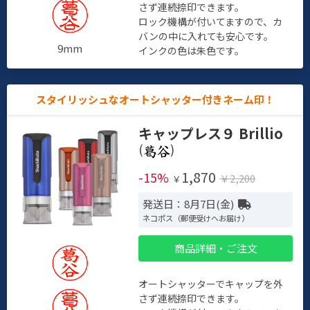
さず連続捺印できます。
ロック機構が付いてますので、カ
バンの中に入れても安心です。
9mm
インクの色は朱色です。
スタイリッシュなオートシャッター付きネーム印！
キャップレス９ Brillio
(
)
1,870
-15%
￥2,200
￥
発送日：8月7日(金)
ネコポス（郵便受けへお届け）
商品詳細・ご注文
オートシャッターでキャップを外
さず連続捺印できます。