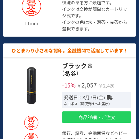
役職のある方に最適です。
インクは交換が簡単なカートリッ
ジ式です。
インクの色は朱・濃茶・赤茶から
11mm
選択できます。
ひとまわり小さめな認印。金融機関で活躍しています！
ブラック８
(
)
2,057
-15%
￥2,420
￥
発送日：8月7日(金)
ネコポス（郵便受けへお届け）
商品詳細・ご注文
銀行、証券、金融関係などヘビー