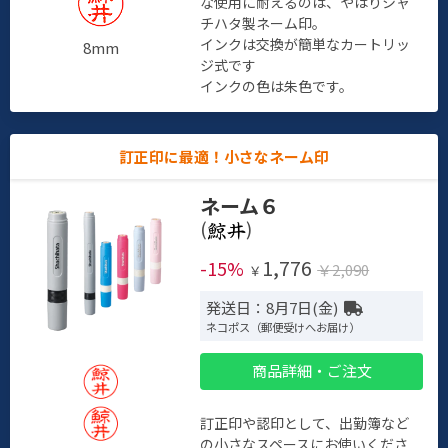
な使用に耐えるのは、やはりシャ
チハタ製ネーム印。
インクは交換が簡単なカートリッ
8mm
ジ式です
インクの色は朱色です。
訂正印に最適！小さなネーム印
ネーム６
(
)
1,776
-15%
￥2,090
￥
発送日：8月7日(金)
ネコポス（郵便受けへお届け）
商品詳細・ご注文
訂正印や認印として、出勤簿など
の小さなスペースにお使いくださ