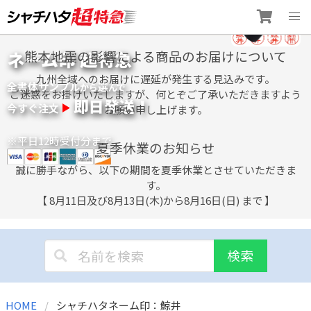
Skip
ネーム印 超特急
熊本地震の影響による商品のお届けについて
to
content
九州全域へのお届けに遅延が発生する見込みです。
全書体サンプル
選
から
んで
ご迷惑をお掛けいたしますが、何とぞご了承いただきますよう
即日発送！
今すぐ注文
お願い申し上げます。
※平日12時受付分まで
夏季休業のお知らせ
誠に勝手ながら、以下の期間を夏季休業とさせていただきま
す。
【 8月11日及び8月13日(木)から8月16日(日) まで 】
検索
HOME
シャチハタネーム印：鯨井