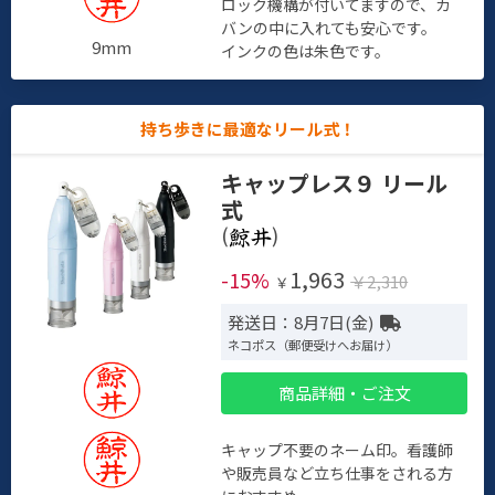
ロック機構が付いてますので、カ
バンの中に入れても安心です。
9mm
インクの色は朱色です。
持ち歩きに最適なリール式！
キャップレス９ リール
式
(
)
1,963
-15%
￥2,310
￥
発送日：8月7日(金)
ネコポス（郵便受けへお届け）
商品詳細・ご注文
キャップ不要のネーム印。看護師
や販売員など立ち仕事をされる方