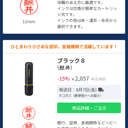
役職のある方に最適です。
インクは交換が簡単なカートリッ
ジ式です。
インクの色は朱・濃茶・赤茶から
11mm
選択できます。
ひとまわり小さめな認印。金融機関で活躍しています！
ブラック８
(
)
2,057
-15%
￥2,420
￥
発送日：8月7日(金)
ネコポス（郵便受けへお届け）
商品詳細・ご注文
銀行、証券、金融関係などヘビー