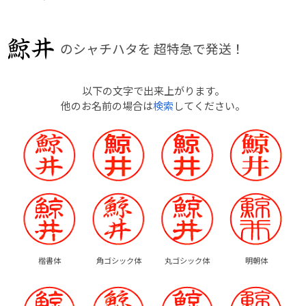
のシャチハタを
超特急で発送！
以下の文字で出来上がります。
他のお名前の場合は
検索
してください。
楷書体
角ゴシック体
丸ゴシック体
明朝体