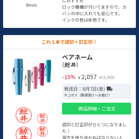
におすすめ
9mm
ロック機構が付いてますので、カ
バンの中に入れても安心です。
インクの色は朱色です。
これ１本で認印＋訂正印！
ペアネーム
(
)
2,057
-15%
￥2,420
￥
発送日：8月7日(金)
ネコポス（郵便受けへお届け）
商品詳細・ご注文
認印と訂正印がひとつになりまし
た！
両方を持ち歩かねばならない人