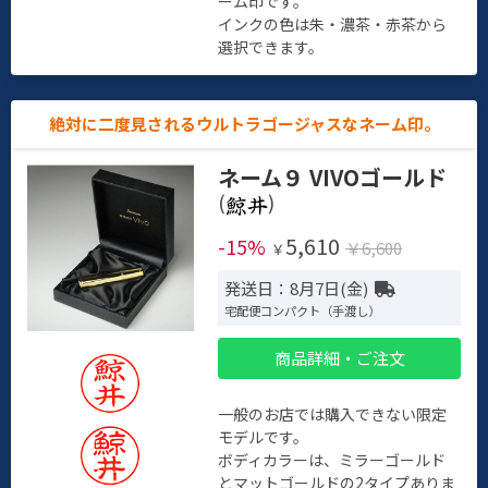
ーム印です。
インクの色は朱・濃茶・赤茶から
選択できます。
絶対に二度見されるウルトラゴージャスなネーム印。
ネーム９ VIVOゴールド
(
)
5,610
-15%
￥6,600
￥
発送日：8月7日(金)
宅配便コンパクト（手渡し）
商品詳細・ご注文
一般のお店では購入できない限定
モデルです。
ボディカラーは、ミラーゴールド
とマットゴールドの2タイプありま