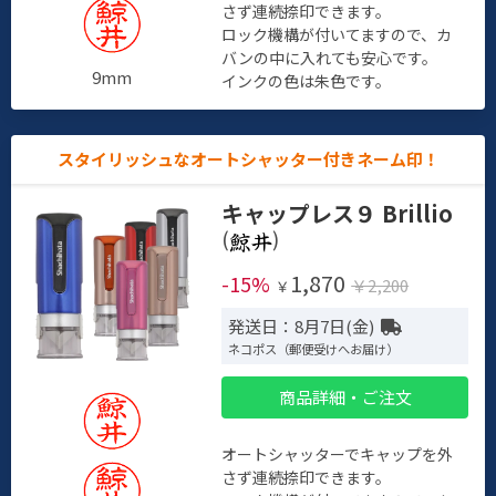
さず連続捺印できます。
ロック機構が付いてますので、カ
バンの中に入れても安心です。
9mm
インクの色は朱色です。
スタイリッシュなオートシャッター付きネーム印！
キャップレス９ Brillio
(
)
1,870
-15%
￥2,200
￥
発送日：8月7日(金)
ネコポス（郵便受けへお届け）
商品詳細・ご注文
オートシャッターでキャップを外
さず連続捺印できます。