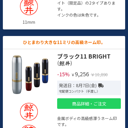
イト（限定品）の2タイプありま
す。
インクの色は朱色です。
11mm
ひとまわり大きな11ミリの高級ネーム印。
ブラック11 BRIGHT
(
)
9,256
-15%
￥10,890
￥
発送日：8月7日(金)
宅配便コンパクト（手渡し）
商品詳細・ご注文
金属ボディの高級感漂うネーム印
です。