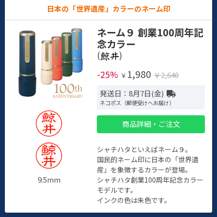
日本の「世界遺産」カラーのネーム印
ネーム９ 創業100周年記
念カラー
(
)
1,980
-25%
￥2,640
￥
発送日：8月7日(金)
ネコポス（郵便受けへお届け）
商品詳細・ご注文
シャチハタといえばネーム９。
国民的ネーム印に日本の「世界遺
産」を象徴するカラーが登場。
9.5mm
シャチハタ創業100周年記念カラー
モデルです。
インクの色は朱色です。