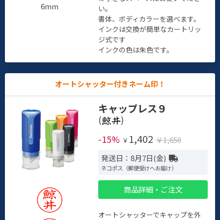
6mm
い。
書体、ボディカラーを選べます。
インクは交換が簡単なカートリッ
ジ式です
インクの色は朱色です。
オートシャッター付きネーム印！
キャップレス９
(
)
1,402
-15%
￥1,650
￥
発送日：8月7日(金)
ネコポス（郵便受けへお届け）
商品詳細・ご注文
オートシャッターでキャップを外