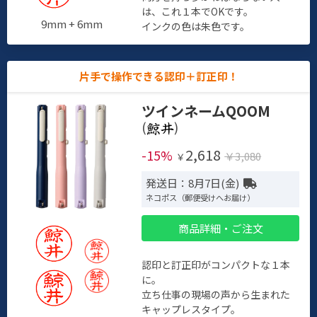
は、これ１本でOKです。
9mm + 6mm
インクの色は朱色です。
片手で操作できる認印＋訂正印！
ツインネームQOOM
(
)
2,618
-15%
￥3,080
￥
発送日：8月7日(金)
ネコポス（郵便受けへお届け）
商品詳細・ご注文
認印と訂正印がコンパクトな１本
に。
立ち仕事の現場の声から生まれた
キャップレスタイプ。