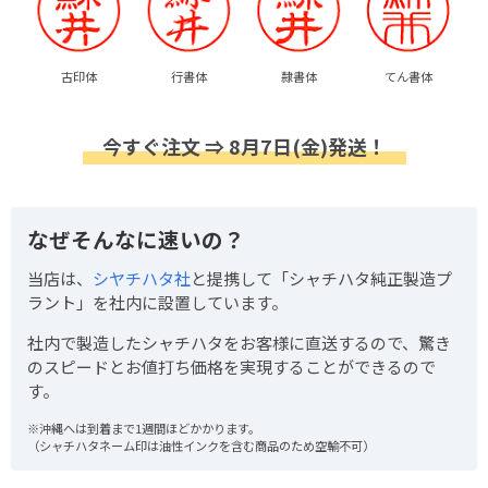
古印体
行書体
隷書体
てん書体
今すぐ注文 ⇒ 8月7日(金)発送！
なぜそんなに速いの？
当店は、
シヤチハタ社
と提携して「シャチハタ純正製造プ
ラント」を社内に設置しています。
社内で製造したシャチハタをお客様に直送するので、驚き
のスピードとお値打ち価格を実現することができるので
す。
※沖縄へは到着まで1週間ほどかかります。
（シャチハタネーム印は油性インクを含む商品のため空輸不可）