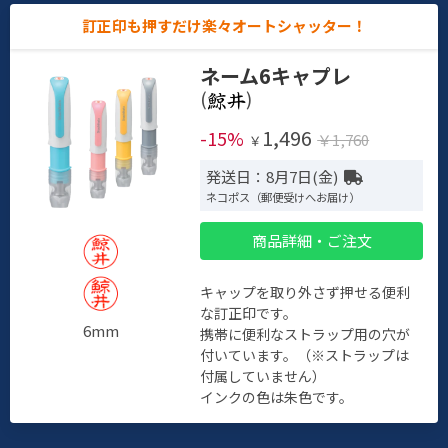
訂正印も押すだけ楽々オートシャッター！
ネーム6キャプレ
(
)
1,496
-15%
￥1,760
￥
発送日：8月7日(金)
ネコポス（郵便受けへお届け）
商品詳細・ご注文
キャップを取り外さず押せる便利
な訂正印です。
6mm
携帯に便利なストラップ用の穴が
付いています。（※ストラップは
付属していません）
インクの色は朱色です。