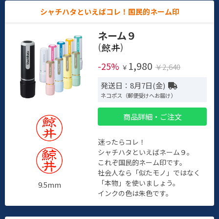
シャチハタといえばコレ！国民的ネーム印
ネーム９
(
)
1,980
-25%
￥2,640
￥
発送日：8月7日(金)
ネコポス（郵便受けへお届け）
商品詳細・ご注文
迷ったらコレ！
シャチハタといえばネーム９。
これぞ国民的ネーム印です。
社会人なら「似たモノ」ではなく
「本物」を使いましょう。
9.5mm
インクの色は朱色です。