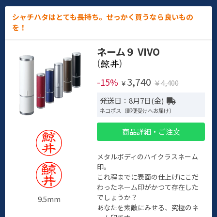
シャチハタはとても長持ち。せっかく買うなら良いもの
を！
ネーム９ VIVO
(
)
3,740
-15%
￥4,400
￥
発送日：8月7日(金)
ネコポス（郵便受けへお届け）
商品詳細・ご注文
メタルボディのハイクラスネーム
印。
これ程までに表面の仕上げにこだ
わったネーム印がかつて存在した
でしょうか？
9.5mm
あなたを素敵にみせる、究極のネ