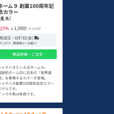
ネーム９ 創業100周年記
念カラー
)
1,980
-25%
￥2,640
￥
発送日：8月7日(金)
ネコポス（郵便受けへお届け）
商品詳細・ご注文
シャチハタといえばネーム９。
国民的ネーム印に日本の「世界遺
産」を象徴するカラーが登場。
シャチハタ創業100周年記念カラー
モデルです。
インクの色は朱色です。
ルトラゴージャスなネーム印。