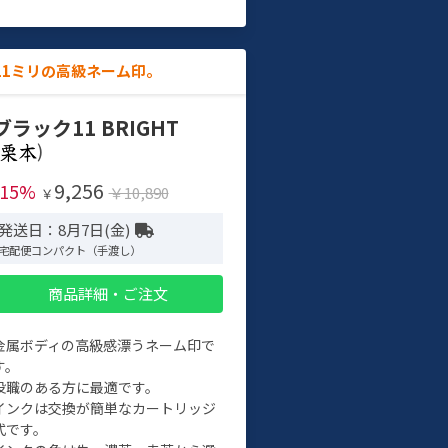
11ミリの高級ネーム印。
ブラック11 BRIGHT
)
9,256
-15%
￥10,890
￥
発送日：8月7日(金)
宅配便コンパクト（手渡し）
商品詳細・ご注文
金属ボディの高級感漂うネーム印で
す。
役職のある方に最適です。
インクは交換が簡単なカートリッジ
式です。