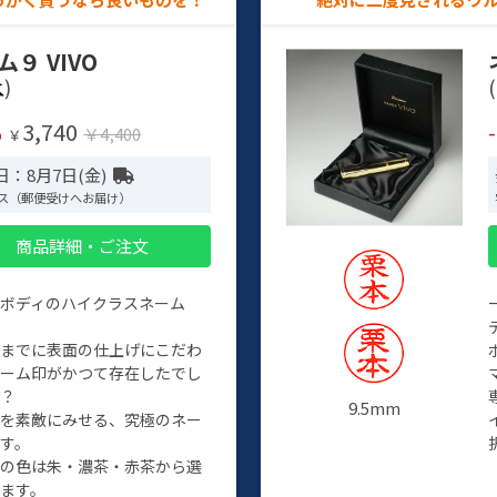
ム９ VIVO
)
(
3,740
%
￥4,400
￥
日：8月7日(金)
ス（郵便受けへお届け）
商品詳細・ご注文
ルボディのハイクラスネーム
程までに表面の仕上げにこだわ
ネーム印がかつて存在したでし
か？
9.5mm
たを素敵にみせる、究極のネー
す。
クの色は朱・濃茶・赤茶から選
ます。