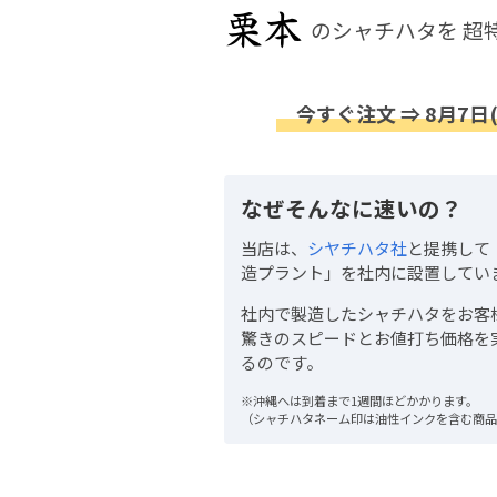
のシャチハタを
超
今すぐ注文 ⇒ 8月7日
なぜそんなに速いの？
当店は、
シヤチハタ社
と提携して
造プラント」を社内に設置してい
社内で製造したシャチハタをお客
驚きのスピードとお値打ち価格を
るのです。
※沖縄へは到着まで1週間ほどかかります。
（シャチハタネーム印は油性インクを含む商