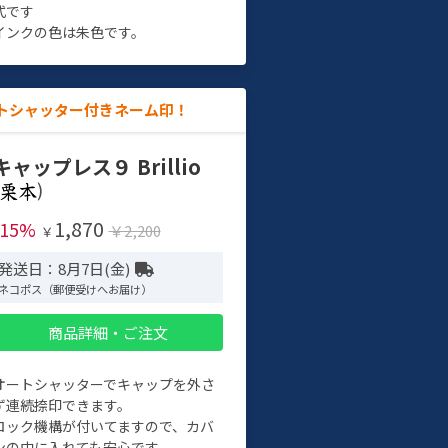
式です
インクの色は朱色です。
トシャッター付きネーム印！
キャップレス９ Brillio
)
1,870
-15%
￥2,200
￥
発送日：8月7日(金)
ネコポス（郵便受けへお届け）
商品詳細・ご注文
オートシャッターでキャップを外さ
ず連続捺印できます。
ロック機構が付いてますので、カバ
ンの中に入れても安心です。