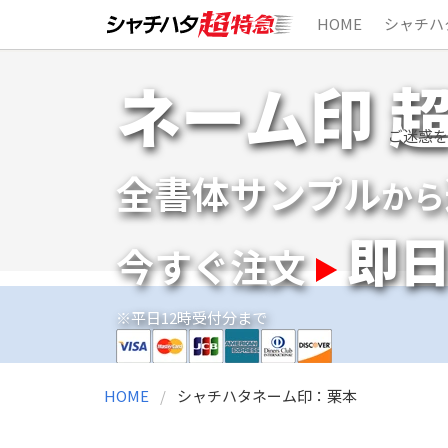
HOME
シャチハ
Skip
ネーム印 
to
content
ご迷惑を
全書体サンプル
から
即
今すぐ注文
※平日12時受付分まで
HOME
シャチハタネーム印：栗本