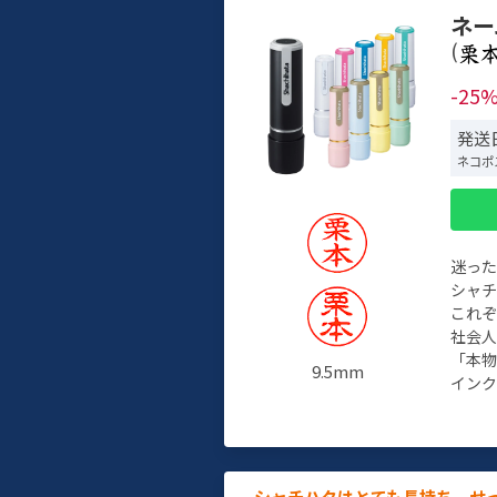
ネー
(
-25
発送
ネコポ
迷っ
シャ
これ
社会
「本
9.5mm
インク
シャチハタはとても長持ち。せ