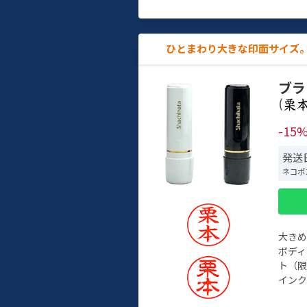
ひとまわり大きな印面サイズ。
ブラ
(
-15
発送
ネコポ
大き
ボデ
ト（限
インク