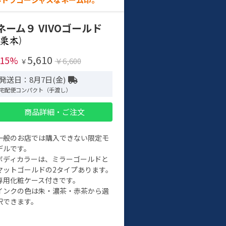
ネーム９ VIVOゴールド
)
5,610
-15%
￥6,600
￥
発送日：8月7日(金)
宅配便コンパクト（手渡し）
商品詳細・ご注文
一般のお店では購入できない限定モ
デルです。
ボディカラーは、ミラーゴールドと
マットゴールドの2タイプあります。
専用化粧ケース付きです。
インクの色は朱・濃茶・赤茶から選
択できます。