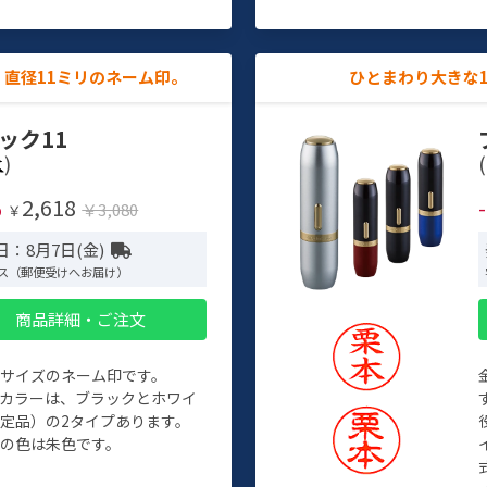
直径11ミリのネーム印。
ひとまわり大きな
ック11
)
(
2,618
%
￥3,080
￥
日：8月7日(金)
ス（郵便受けへお届け）
商品詳細・ご注文
めサイズのネーム印です。
ィカラーは、ブラックとホワイ
定品）の2タイプあります。
の色は朱色です。