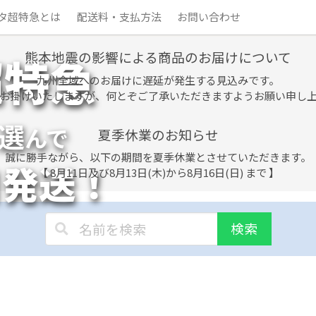
タ超特急とは
配送料・支払方法
お問い合わせ
熊本地震の影響による商品のお届けについて
超特急
九州全域へのお届けに遅延が発生する見込みです。
お掛けいたしますが、何とぞご了承いただきますようお願い申し
選
んで
夏季休業のお知らせ
誠に勝手ながら、以下の期間を夏季休業とさせていただきます。
日発送！
【 8月11日及び8月13日(木)から8月16日(日) まで 】
検索