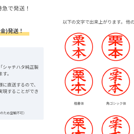
特急で発送！
以下の文字で出来上がります。
他
(金)発送！
「シャチハタ純正製
ます。
様に直送するので、
実現することができ
楷書体
角ゴシック体
品のため空輸不可）