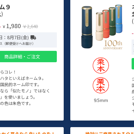
ム９
)
(
1,980
%
￥2,640
￥
日：8月7日(金)
ス（郵便受けへお届け）
商品詳細・ご注文
たらコレ！
チハタといえばネーム９。
ぞ国民的ネーム印です。
人なら「似たモノ」ではなく
物」を使いましょう。
9.5mm
の色は朱色です。
っかく買うなら良いものを！
絶対に二度見されるウ