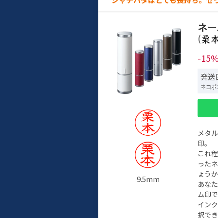
ネー
(
-15
発送
ネコポ
メタ
印。
これ
った
ょう
9.5mm
あな
ム印で
イン
択でき