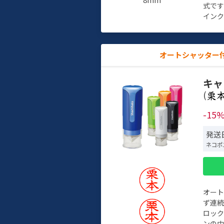
式で
インク
オートシャッター
キャ
(
-15
発送
ネコポ
オー
ず連続
ロック
ンの中