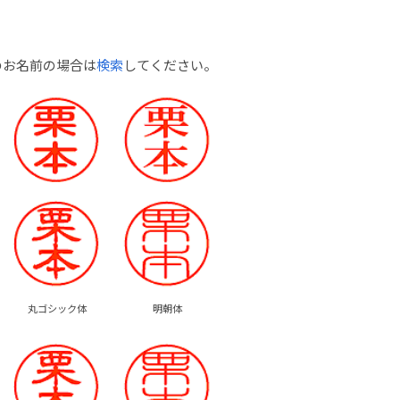
のお名前の場合は
検索
してください。
丸ゴシック体
明朝体