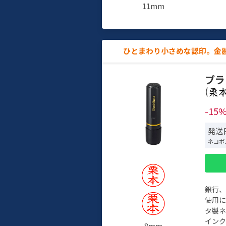
11mm
ひとまわり小さめな認印。金
ブラ
(
-15
発送
ネコポ
銀行
使用
タ製
イン
8mm