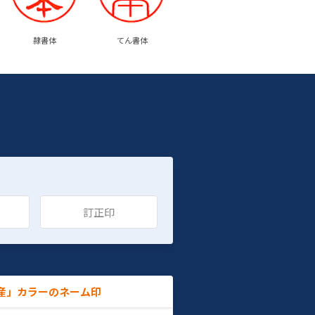
隷書体
てん書体
訂正印
産」カラーのネーム印