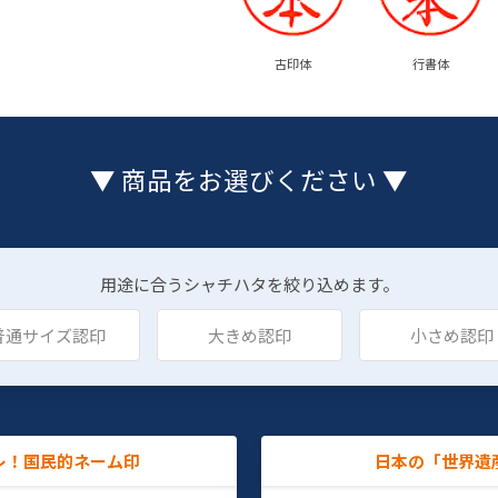
古印体
行書体
▼ 商品をお選びください ▼
用途に合うシャチハタを絞り込めます。
普通サイズ認印
大きめ認印
小さめ認印
レ！国民的ネーム印
日本の「世界遺