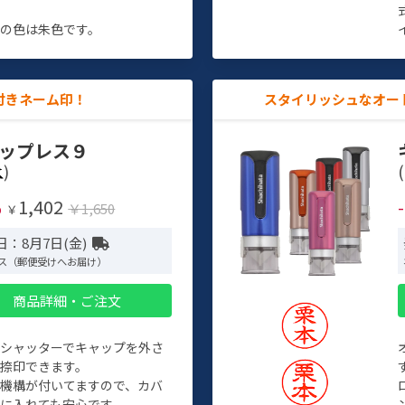
す
の色は朱色です。
付きネーム印！
スタイリッシュなオー
ップレス９
)
(
1,402
%
￥1,650
￥
日：8月7日(金)
ス（郵便受けへお届け）
商品詳細・ご注文
トシャッターでキャップを外さ
捺印できます。
機構が付いてますので、カバ
に入れても安心です。