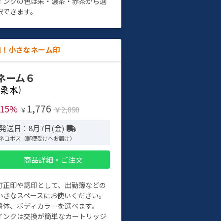
インクの色は朱・濃茶・赤茶から選
択できます。
適！小さなネーム印
ネーム６
)
1,776
-15%
￥2,090
￥
発送日：8月7日(金)
ネコポス（郵便受けへお届け）
商品詳細・ご注文
訂正印や認印として、出勤簿などの
小さなスペースにお使いください。
書体、ボディカラーを選べます。
インクは交換が簡単なカートリッジ