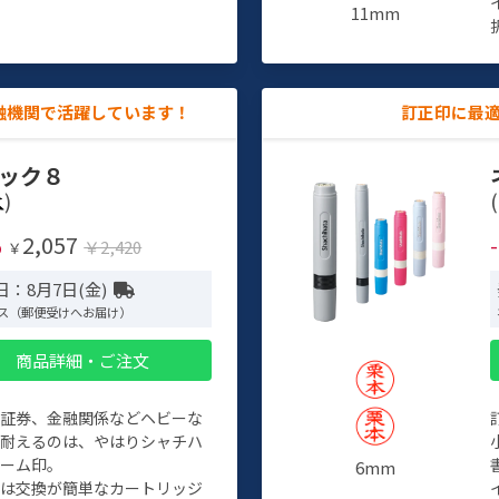
11mm
融機関で活躍しています！
訂正印に最
ック８
)
(
2,057
%
￥2,420
￥
日：8月7日(金)
ス（郵便受けへお届け）
商品詳細・ご注文
、証券、金融関係などヘビーな
に耐えるのは、やはりシャチハ
ネーム印。
6mm
クは交換が簡単なカートリッジ