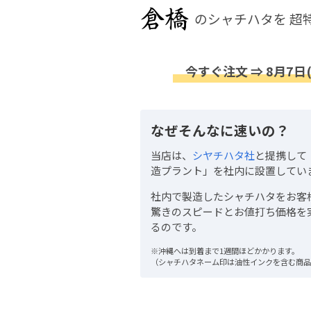
のシャチハタを
超
今すぐ注文 ⇒ 8月7日
なぜそんなに速いの？
当店は、
シヤチハタ社
と提携して
造プラント」を社内に設置してい
社内で製造したシャチハタをお客
驚きのスピードとお値打ち価格を
るのです。
※沖縄へは到着まで1週間ほどかかります。
（シャチハタネーム印は油性インクを含む商