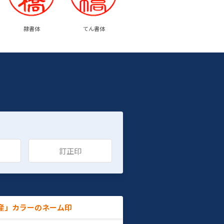
隷書体
てん書体
訂正印
産」カラーのネーム印