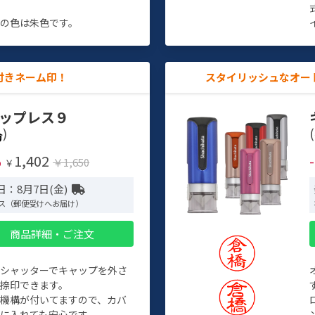
す
の色は朱色です。
付きネーム印！
スタイリッシュなオー
ップレス９
)
(
1,402
%
￥1,650
￥
日：8月7日(金)
ス（郵便受けへお届け）
商品詳細・ご注文
トシャッターでキャップを外さ
捺印できます。
機構が付いてますので、カバ
に入れても安心です。