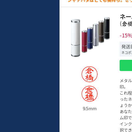
ネー
(
-15
発送
ネコポ
メタ
印。
これ
った
ょう
9.5mm
あな
ム印で
イン
択でき