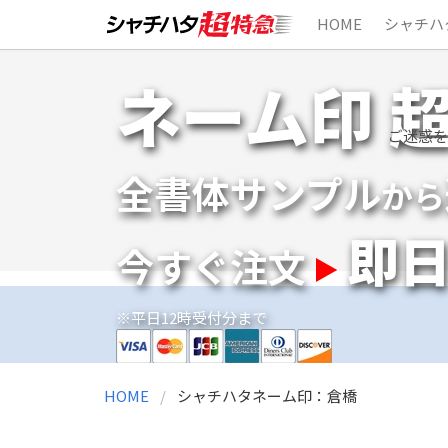
HOME
シャチハ
Skip
ネーム印 
to
content
ご迷惑を
全書体サンプル
から
即
今すぐ注文
※平日12時受付分まで
HOME
シャチハタネーム印：倉橋