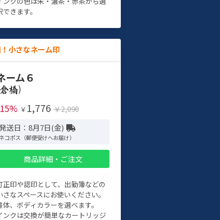
インクの色は朱・濃茶・赤茶から選
択できます。
適！小さなネーム印
ネーム６
)
1,776
-15%
￥2,090
￥
発送日：8月7日(金)
ネコポス（郵便受けへお届け）
商品詳細・ご注文
訂正印や認印として、出勤簿などの
小さなスペースにお使いください。
書体、ボディカラーを選べます。
インクは交換が簡単なカートリッジ