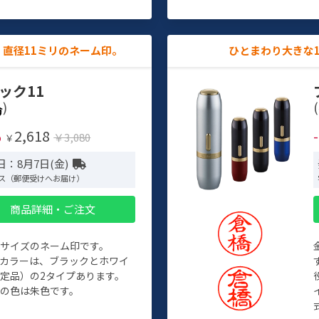
直径11ミリのネーム印。
ひとまわり大きな
ック11
)
(
2,618
%
￥3,080
￥
日：8月7日(金)
ス（郵便受けへお届け）
商品詳細・ご注文
めサイズのネーム印です。
ィカラーは、ブラックとホワイ
定品）の2タイプあります。
の色は朱色です。