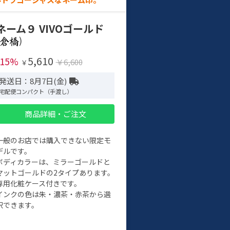
ネーム９ VIVOゴールド
)
5,610
-15%
￥6,600
￥
発送日：8月7日(金)
宅配便コンパクト（手渡し）
商品詳細・ご注文
一般のお店では購入できない限定モ
デルです。
ボディカラーは、ミラーゴールドと
マットゴールドの2タイプあります。
専用化粧ケース付きです。
インクの色は朱・濃茶・赤茶から選
択できます。