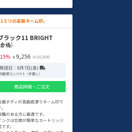
11ミリの高級ネーム印。
ブラック11 BRIGHT
)
9,256
-15%
￥10,890
￥
発送日：8月7日(金)
宅配便コンパクト（手渡し）
商品詳細・ご注文
金属ボディの高級感漂うネーム印で
す。
役職のある方に最適です。
インクは交換が簡単なカートリッジ
式です。