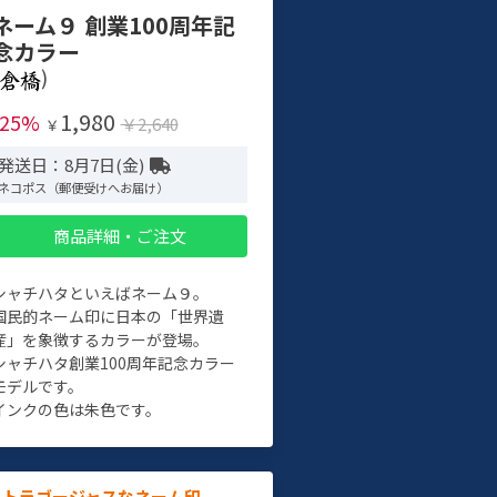
ネーム９ 創業100周年記
念カラー
)
1,980
-25%
￥2,640
￥
発送日：8月7日(金)
ネコポス（郵便受けへお届け）
商品詳細・ご注文
シャチハタといえばネーム９。
国民的ネーム印に日本の「世界遺
産」を象徴するカラーが登場。
シャチハタ創業100周年記念カラー
モデルです。
インクの色は朱色です。
ルトラゴージャスなネーム印。