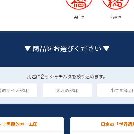
古印体
行書体
▼ 商品をお選びください ▼
用途に合うシャチハタを絞り込めます。
普通サイズ認印
大きめ認印
小さめ認印
レ！国民的ネーム印
日本の「世界遺