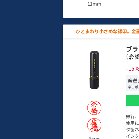
11mm
ひとまわり小さめな認印。金
ブラ
(
-15
発送
ネコポ
銀行
使用
タ製
イン
8mm