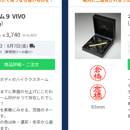
ム９ VIVO
)
(
3,740
%
￥4,400
￥
日：8月7日(金)
ス（郵便受けへお届け）
商品詳細・ご注文
ルボディのハイクラスネーム
程までに表面の仕上げにこだわ
ネーム印がかつて存在したでし
か？
9.5mm
たを素敵にみせる、究極のネー
す。
クの色は朱・濃茶・赤茶から選
ます。