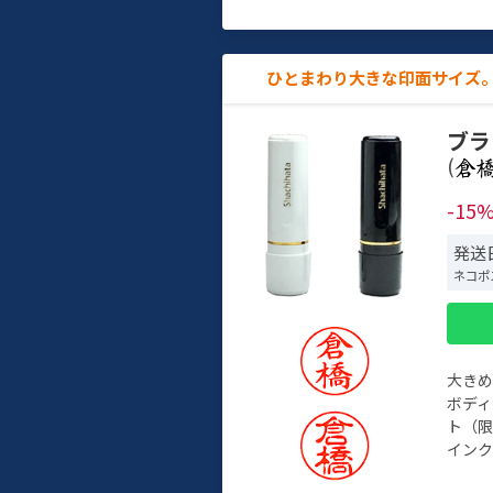
ひとまわり大きな印面サイズ。
ブラ
(
-15
発送
ネコポ
大き
ボデ
ト（限
インク