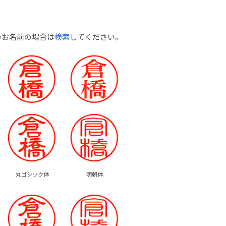
のお名前の場合は
検索
してください。
丸ゴシック体
明朝体