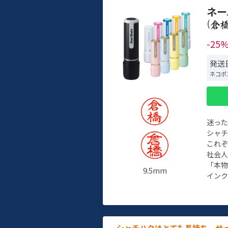
ネー
(
-25
発送
ネコポ
迷っ
シャ
これ
社会
「本
9.5mm
インク
シャチハタはとても長持ち。せ