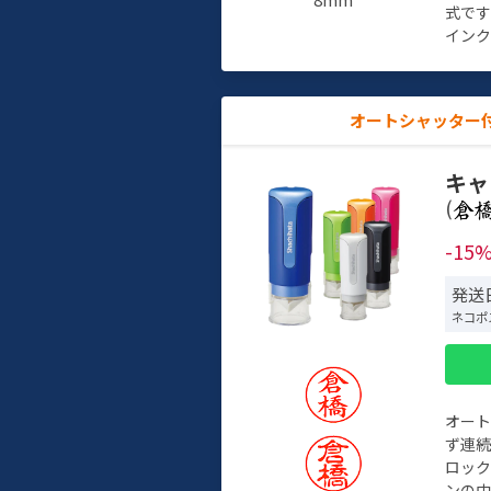
式で
インク
オートシャッター
キャ
(
-15
発送
ネコポ
オー
ず連続
ロック
ンの中