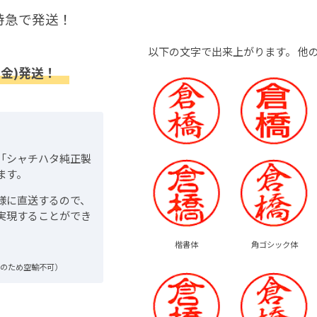
特急で発送！
以下の文字で出来上がります。
他
(金)発送！
「シャチハタ純正製
ます。
様に直送するので、
実現することができ
楷書体
角ゴシック体
品のため空輸不可）