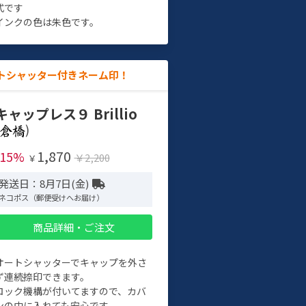
式です
インクの色は朱色です。
トシャッター付きネーム印！
キャップレス９ Brillio
)
1,870
-15%
￥2,200
￥
発送日：8月7日(金)
ネコポス（郵便受けへお届け）
商品詳細・ご注文
オートシャッターでキャップを外さ
ず連続捺印できます。
ロック機構が付いてますので、カバ
ンの中に入れても安心です。