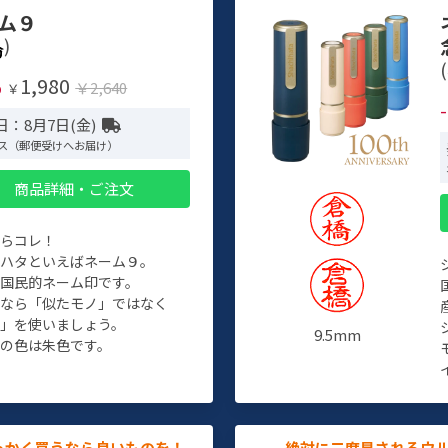
ム９
)
(
1,980
%
￥2,640
￥
日：8月7日(金)
ス（郵便受けへお届け）
商品詳細・ご注文
たらコレ！
チハタといえばネーム９。
ぞ国民的ネーム印です。
人なら「似たモノ」ではなく
物」を使いましょう。
9.5mm
の色は朱色です。
っかく買うなら良いものを！
絶対に二度見されるウ