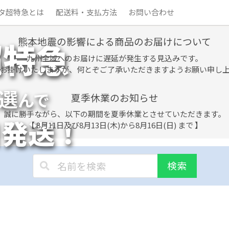
タ超特急とは
配送料・支払方法
お問い合わせ
熊本地震の影響による商品のお届けについて
超特急
九州全域へのお届けに遅延が発生する見込みです。
お掛けいたしますが、何とぞご了承いただきますようお願い申し
選
んで
夏季休業のお知らせ
誠に勝手ながら、以下の期間を夏季休業とさせていただきます。
日発送！
【 8月11日及び8月13日(木)から8月16日(日) まで 】
検索