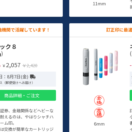
11mm
融機関で活躍しています！
訂正印に最
ック８
)
(
2,057
%
￥2,420
￥
日：8月7日(金)
ス（郵便受けへお届け）
商品詳細・ご注文
、証券、金融関係などヘビーな
に耐えるのは、やはりシャチハ
ネーム印。
6mm
クは交換が簡単なカートリッジ