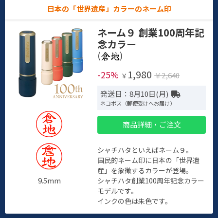
日本の「世界遺産」カラーのネーム印
ネーム９ 創業100周年記
念カラー
(
)
1,980
-25%
￥2,640
￥
発送日：8月10日(月)
ネコポス（郵便受けへお届け）
商品詳細・ご注文
シャチハタといえばネーム９。
国民的ネーム印に日本の「世界遺
産」を象徴するカラーが登場。
9.5mm
シャチハタ創業100周年記念カラー
モデルです。
インクの色は朱色です。