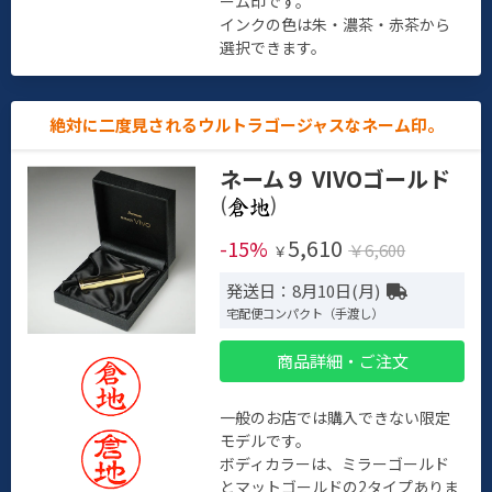
ーム印です。
インクの色は朱・濃茶・赤茶から
選択できます。
絶対に二度見されるウルトラゴージャスなネーム印。
ネーム９ VIVOゴールド
(
)
5,610
-15%
￥6,600
￥
発送日：8月10日(月)
宅配便コンパクト（手渡し）
商品詳細・ご注文
一般のお店では購入できない限定
モデルです。
ボディカラーは、ミラーゴールド
とマットゴールドの2タイプありま