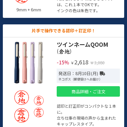
は、これ１本でOKです。
9mm + 6mm
インクの色は朱色です。
片手で操作できる認印＋訂正印！
ツインネームQOOM
(
)
2,618
-15%
￥3,080
￥
発送日：8月10日(月)
ネコポス（郵便受けへお届け）
商品詳細・ご注文
認印と訂正印がコンパクトな１本
に。
立ち仕事の現場の声から生まれた
キャップレスタイプ。