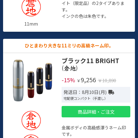
イト（限定品）の2タイプありま
す。
インクの色は朱色です。
11mm
ひとまわり大きな11ミリの高級ネーム印。
ブラック11 BRIGHT
(
)
9,256
-15%
￥10,890
￥
発送日：8月10日(月)
宅配便コンパクト（手渡し）
商品詳細・ご注文
金属ボディの高級感漂うネーム印
です。