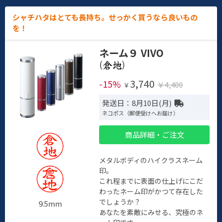
シャチハタはとても長持ち。せっかく買うなら良いもの
を！
ネーム９ VIVO
(
)
3,740
-15%
￥4,400
￥
発送日：8月10日(月)
ネコポス（郵便受けへお届け）
商品詳細・ご注文
メタルボディのハイクラスネーム
印。
これ程までに表面の仕上げにこだ
わったネーム印がかつて存在した
でしょうか？
9.5mm
あなたを素敵にみせる、究極のネ