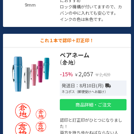
におすすめ
9mm
ロック機構が付いてますので、カ
バンの中に入れても安心です。
インクの色は朱色です。
これ１本で認印＋訂正印！
ペアネーム
(
)
2,057
-15%
￥2,420
￥
発送日：8月10日(月)
ネコポス（郵便受けへお届け）
商品詳細・ご注文
認印と訂正印がひとつになりまし
た！
両方を持ち歩かねばならない人