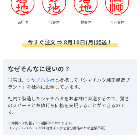
古印体
行書体
隷書体
てん書体
今すぐ注文 ⇒ 8月10日(月)発送！
なぜそんなに速いの？
当店は、
シヤチハタ社
と提携して「シャチハタ純正製造プ
ラント」を社内に設置しています。
社内で製造したシャチハタをお客様に直送するので、驚き
のスピードとお値打ち価格を実現することができるので
す。
※沖縄へは到着まで1週間ほどかかります。
（シャチハタネーム印は油性インクを含む商品のため空輸不可）