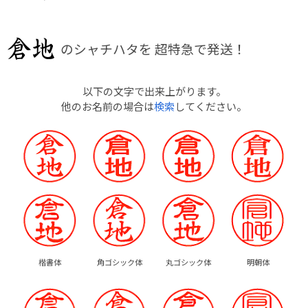
のシャチハタを
超特急で発送！
以下の文字で出来上がります。
他のお名前の場合は
検索
してください。
楷書体
角ゴシック体
丸ゴシック体
明朝体