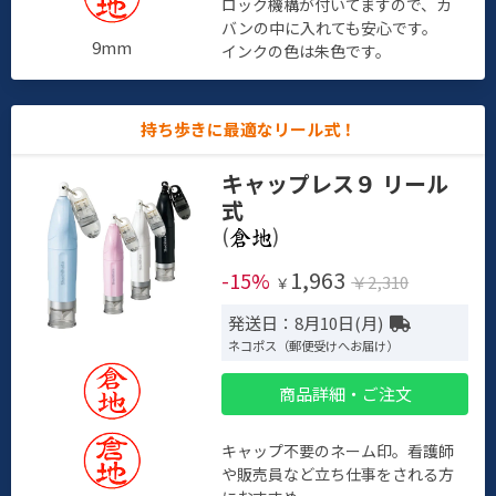
ロック機構が付いてますので、カ
バンの中に入れても安心です。
9mm
インクの色は朱色です。
持ち歩きに最適なリール式！
キャップレス９ リール
式
(
)
1,963
-15%
￥2,310
￥
発送日：8月10日(月)
ネコポス（郵便受けへお届け）
商品詳細・ご注文
キャップ不要のネーム印。看護師
や販売員など立ち仕事をされる方