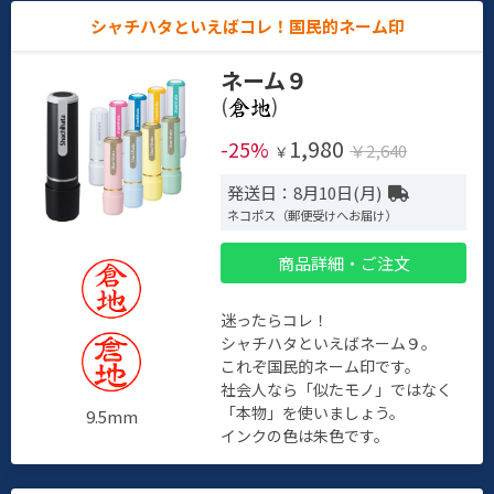
シャチハタといえばコレ！国民的ネーム印
ネーム９
(
)
1,980
-25%
￥2,640
￥
発送日：8月10日(月)
ネコポス（郵便受けへお届け）
商品詳細・ご注文
迷ったらコレ！
シャチハタといえばネーム９。
これぞ国民的ネーム印です。
社会人なら「似たモノ」ではなく
「本物」を使いましょう。
9.5mm
インクの色は朱色です。