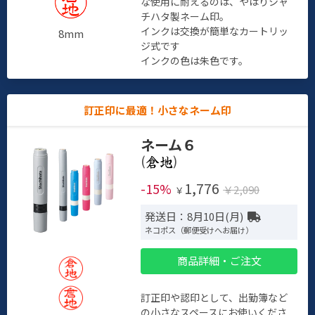
な使用に耐えるのは、やはりシャ
チハタ製ネーム印。
インクは交換が簡単なカートリッ
8mm
ジ式です
インクの色は朱色です。
訂正印に最適！小さなネーム印
ネーム６
(
)
1,776
-15%
￥2,090
￥
発送日：8月10日(月)
ネコポス（郵便受けへお届け）
商品詳細・ご注文
訂正印や認印として、出勤簿など
の小さなスペースにお使いくださ