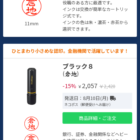
役職のある方に最適です。
インクは交換が簡単なカートリッ
ジ式です。
インクの色は朱・濃茶・赤茶から
11mm
選択できます。
ひとまわり小さめな認印。金融機関で活躍しています！
ブラック８
(
)
2,057
-15%
￥2,420
￥
発送日：8月10日(月)
ネコポス（郵便受けへお届け）
商品詳細・ご注文
銀行、証券、金融関係などヘビー