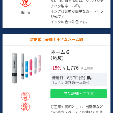
な使用に耐えるのは、やはりシャ
チハタ製ネーム印。
インクは交換が簡単なカートリッ
8mm
ジ式です
インクの色は朱色です。
訂正印に最適！小さなネーム印
ネーム６
(
)
1,776
-15%
￥2,090
￥
発送日：8月7日(金)
ネコポス（郵便受けへお届け）
商品詳細・ご注文
訂正印や認印として、出勤簿など
の小さなスペースにお使いくださ