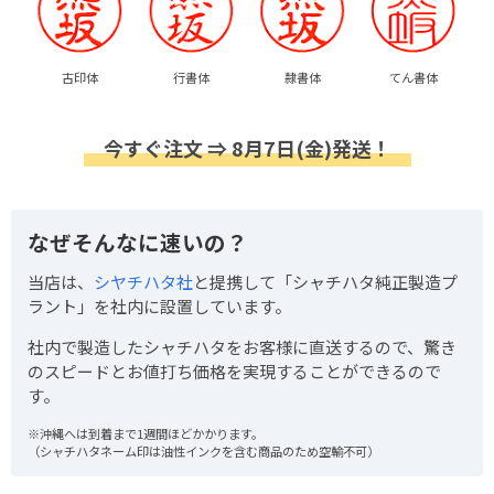
古印体
行書体
隷書体
てん書体
今すぐ注文 ⇒ 8月7日(金)発送！
なぜそんなに速いの？
当店は、
シヤチハタ社
と提携して「シャチハタ純正製造プ
ラント」を社内に設置しています。
社内で製造したシャチハタをお客様に直送するので、驚き
のスピードとお値打ち価格を実現することができるので
す。
※沖縄へは到着まで1週間ほどかかります。
（シャチハタネーム印は油性インクを含む商品のため空輸不可）