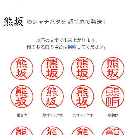
のシャチハタを
超特急で発送！
以下の文字で出来上がります。
他のお名前の場合は
検索
してください。
楷書体
角ゴシック体
丸ゴシック体
明朝体