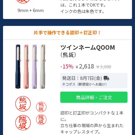
は、これ１本でOKです。
9mm + 6mm
インクの色は朱色です。
片手で操作できる認印＋訂正印！
ツインネームQOOM
(
)
2,618
-15%
￥3,080
￥
発送日：8月7日(金)
ネコポス（郵便受けへお届け）
商品詳細・ご注文
認印と訂正印がコンパクトな１本
に。
立ち仕事の現場の声から生まれた
キャップレスタイプ。