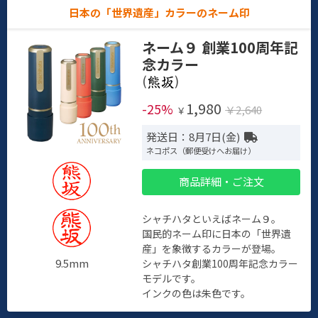
日本の「世界遺産」カラーのネーム印
ネーム９ 創業100周年記
念カラー
(
)
1,980
-25%
￥2,640
￥
発送日：8月7日(金)
ネコポス（郵便受けへお届け）
商品詳細・ご注文
シャチハタといえばネーム９。
国民的ネーム印に日本の「世界遺
産」を象徴するカラーが登場。
9.5mm
シャチハタ創業100周年記念カラー
モデルです。
インクの色は朱色です。