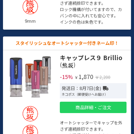
さず連続捺印できます。
ロック機構が付いてますので、カ
バンの中に入れても安心です。
9mm
インクの色は朱色です。
スタイリッシュなオートシャッター付きネーム印！
キャップレス９ Brillio
(
)
1,870
-15%
￥2,200
￥
発送日：8月7日(金)
ネコポス（郵便受けへお届け）
商品詳細・ご注文
オートシャッターでキャップを外
さず連続捺印できます。