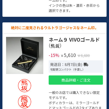
ーム印です。
インクの色は朱・濃茶・赤茶から
選択できます。
絶対に二度見されるウルトラゴージャスなネーム印。
ネーム９ VIVOゴールド
(
)
5,610
-15%
￥6,600
￥
発送日：8月7日(金)
宅配便コンパクト（手渡し）
商品詳細・ご注文
一般のお店では購入できない限定
モデルです。
ボディカラーは、ミラーゴールド
とマットゴールドの2タイプありま