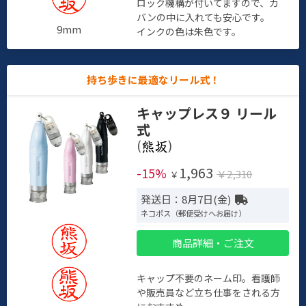
ロック機構が付いてますので、カ
バンの中に入れても安心です。
9mm
インクの色は朱色です。
持ち歩きに最適なリール式！
キャップレス９ リール
式
(
)
1,963
-15%
￥2,310
￥
発送日：8月7日(金)
ネコポス（郵便受けへお届け）
商品詳細・ご注文
キャップ不要のネーム印。看護師
や販売員など立ち仕事をされる方