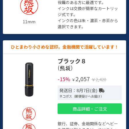
役職のある方に最適です。
インクは交換が簡単なカートリッ
ジ式です。
インクの色は朱・濃茶・赤茶から
11mm
選択できます。
ひとまわり小さめな認印。金融機関で活躍しています！
ブラック８
(
)
2,057
-15%
￥2,420
￥
発送日：8月7日(金)
ネコポス（郵便受けへお届け）
商品詳細・ご注文
銀行、証券、金融関係などヘビー