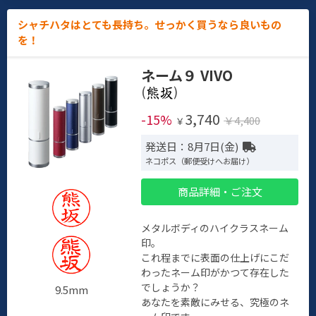
シャチハタはとても長持ち。せっかく買うなら良いもの
を！
ネーム９ VIVO
(
)
3,740
-15%
￥4,400
￥
発送日：8月7日(金)
ネコポス（郵便受けへお届け）
商品詳細・ご注文
メタルボディのハイクラスネーム
印。
これ程までに表面の仕上げにこだ
わったネーム印がかつて存在した
でしょうか？
9.5mm
あなたを素敵にみせる、究極のネ