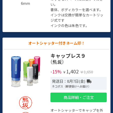
6mm
い。
書体、ボディカラーを選べます。
インクは交換が簡単なカートリッ
ジ式です
インクの色は朱色です。
オートシャッター付きネーム印！
キャップレス９
(
)
1,402
-15%
￥1,650
￥
発送日：8月7日(金)
ネコポス（郵便受けへお届け）
商品詳細・ご注文
オートシャッターでキャップを外