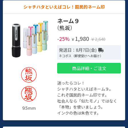
シャチハタといえばコレ！国民的ネーム印
ネーム９
(
)
1,980
-25%
￥2,640
￥
発送日：8月7日(金)
ネコポス（郵便受けへお届け）
商品詳細・ご注文
迷ったらコレ！
シャチハタといえばネーム９。
これぞ国民的ネーム印です。
社会人なら「似たモノ」ではなく
「本物」を使いましょう。
9.5mm
インクの色は朱色です。