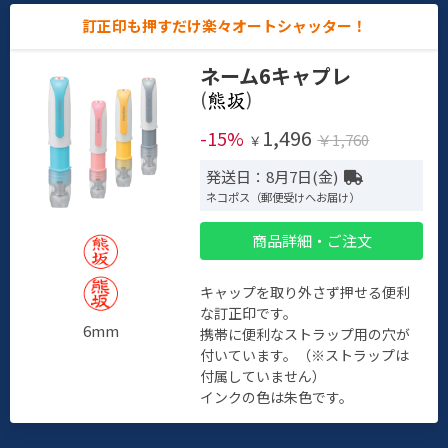
訂正印も押すだけ楽々オートシャッター！
ネーム6キャプレ
(
)
1,496
-15%
￥1,760
￥
発送日：8月7日(金)
ネコポス（郵便受けへお届け）
商品詳細・ご注文
キャップを取り外さず押せる便利
な訂正印です。
6mm
携帯に便利なストラップ用の穴が
付いています。（※ストラップは
付属していません）
インクの色は朱色です。