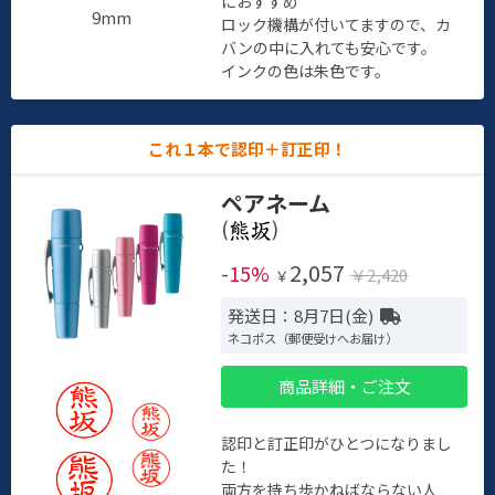
におすすめ
9mm
ロック機構が付いてますので、カ
バンの中に入れても安心です。
インクの色は朱色です。
これ１本で認印＋訂正印！
ペアネーム
(
)
2,057
-15%
￥2,420
￥
発送日：8月7日(金)
ネコポス（郵便受けへお届け）
商品詳細・ご注文
認印と訂正印がひとつになりまし
た！
両方を持ち歩かねばならない人