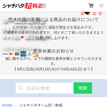
Skip
ネーム印 超特急
熊本地震の影響による商品のお届けについて
to
content
九州全域へのお届けに遅延が発生する見込みです。
全書体サンプル
選
から
んで
ご迷惑をお掛けいたしますが、何とぞご了承いただきますよう
即日発送！
今すぐ注文
お願い申し上げます。
※平日12時受付分まで
夏季休業のお知らせ
誠に勝手ながら、以下の期間を夏季休業とさせていただきま
す。
【 8月11日及び8月13日(木)から8月16日(日) まで 】
検索
HOME
シャチハタネーム印：熊坂