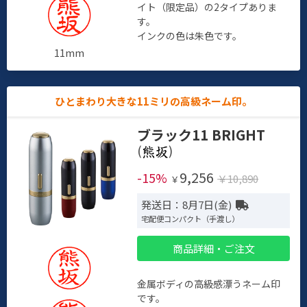
イト（限定品）の2タイプありま
す。
インクの色は朱色です。
11mm
ひとまわり大きな11ミリの高級ネーム印。
ブラック11 BRIGHT
(
)
9,256
-15%
￥10,890
￥
発送日：8月7日(金)
宅配便コンパクト（手渡し）
商品詳細・ご注文
金属ボディの高級感漂うネーム印
です。