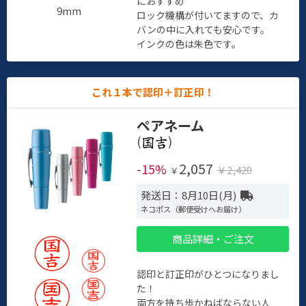
におすすめ
9mm
ロック機構が付いてますので、カ
バンの中に入れても安心です。
インクの色は朱色です。
これ１本で認印＋訂正印！
ペアネーム
(
)
2,057
-15%
￥2,420
￥
発送日：8月10日(月)
ネコポス（郵便受けへお届け）
商品詳細・ご注文
認印と訂正印がひとつになりまし
た！
両方を持ち歩かねばならない人