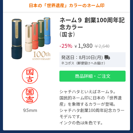
日本の「世界遺産」カラーのネーム印
ネーム９ 創業100周年記
念カラー
(
)
1,980
-25%
￥2,640
￥
発送日：8月10日(月)
ネコポス（郵便受けへお届け）
商品詳細・ご注文
シャチハタといえばネーム９。
国民的ネーム印に日本の「世界遺
産」を象徴するカラーが登場。
9.5mm
シャチハタ創業100周年記念カラー
モデルです。
インクの色は朱色です。