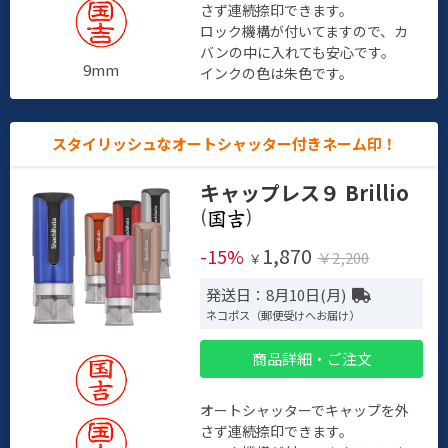
さず連続捺印できます。
ロック機構が付いてますので、カ
バンの中に入れても安心です。
9mm
インクの色は朱色です。
スタイリッシュなオートシャッター付きネーム印！
キャップレス９ Brillio
(
)
1,870
-15%
￥2,200
￥
発送日：8月10日(月)
ネコポス（郵便受けへお届け）
商品詳細・ご注文
オートシャッターでキャップを外
さず連続捺印できます。