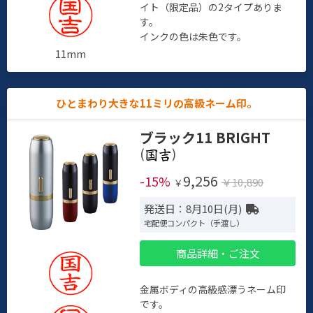
イト（限定品）の2タイプありま
す。
インクの色は朱色です。
11mm
ひとまわり大きな11ミリの高級ネーム印。
ブラック11 BRIGHT
(
)
9,256
-15%
￥10,890
￥
発送日：8月10日(月)
宅配便コンパクト（手渡し）
商品詳細・ご注文
金属ボディの高級感漂うネーム印
です。