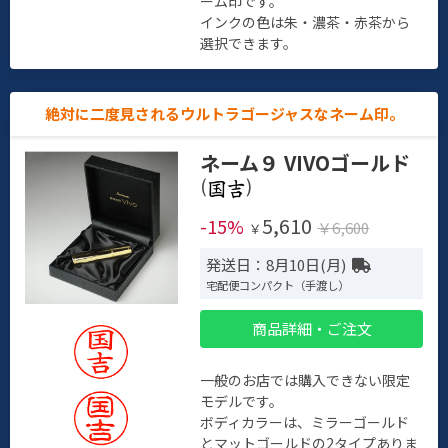
ーム印です。
インクの色は朱・濃茶・赤茶から
選択できます。
絶対に二度見されるウルトラゴージャスなネーム印。
ネーム９ VIVOゴールド
(
)
5,610
-15%
￥6,600
￥
発送日：8月10日(月)
宅配便コンパクト（手渡し）
商品詳細・ご注文
一般のお店では購入できない限定
モデルです。
ボディカラーは、ミラーゴールド
とマットゴールドの2タイプありま