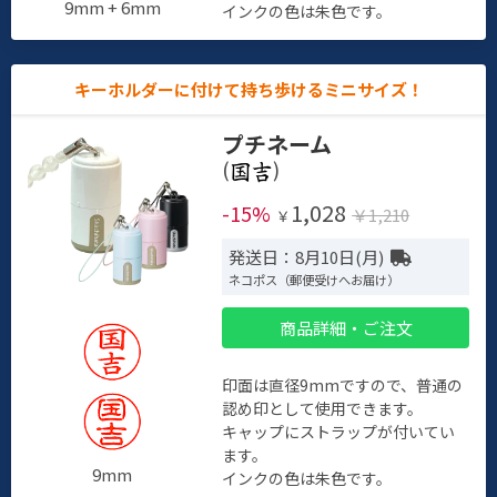
9mm + 6mm
インクの色は朱色です。
キーホルダーに付けて持ち歩けるミニサイズ！
プチネーム
(
)
1,028
-15%
￥1,210
￥
発送日：8月10日(月)
ネコポス（郵便受けへお届け）
商品詳細・ご注文
印面は直径9mmですので、普通の
認め印として使用できます。
キャップにストラップが付いてい
ます。
9mm
インクの色は朱色です。