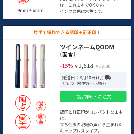
は、これ１本でOKです。
9mm + 6mm
インクの色は朱色です。
片手で操作できる認印＋訂正印！
ツインネームQOOM
(
)
2,618
-15%
￥3,080
￥
発送日：8月10日(月)
ネコポス（郵便受けへお届け）
商品詳細・ご注文
認印と訂正印がコンパクトな１本
に。
立ち仕事の現場の声から生まれた
キャップレスタイプ。