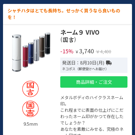
シャチハタはとても長持ち。せっかく買うなら良いもの
を！
ネーム９ VIVO
(
)
3,740
-15%
￥4,400
￥
発送日：8月10日(月)
ネコポス（郵便受けへお届け）
商品詳細・ご注文
メタルボディのハイクラスネーム
印。
これ程までに表面の仕上げにこだ
わったネーム印がかつて存在した
でしょうか？
9.5mm
あなたを素敵にみせる、究極のネ