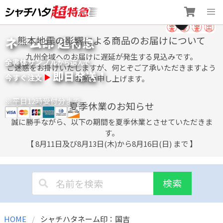
Skip
ネーム印 超特急
熊本地震の影響による商品のお届けについて
to
content
九州全域へのお届けに遅延が発生する見込みです。
全書体サンプル
選
から
んで
ご迷惑をお掛けいたしますが、何とぞご了承いただきますよう
即日発送！
今すぐ注文
お願い申し上げます。
※平日12時受付分まで
夏季休業のお知らせ
誠に勝手ながら、以下の期間を夏季休業とさせていただきま
す。
【 8月11日及び8月13日(木)から8月16日(日) まで 】
検索
HOME
シャチハタネーム印：国吉