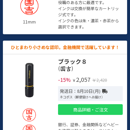
役職のある方に最適です。
インクは交換が簡単なカートリッ
ジ式です。
インクの色は朱・濃茶・赤茶から
11mm
選択できます。
ひとまわり小さめな認印。金融機関で活躍しています！
ブラック８
(
)
2,057
-15%
￥2,420
￥
発送日：8月10日(月)
ネコポス（郵便受けへお届け）
商品詳細・ご注文
銀行、証券、金融関係などヘビー