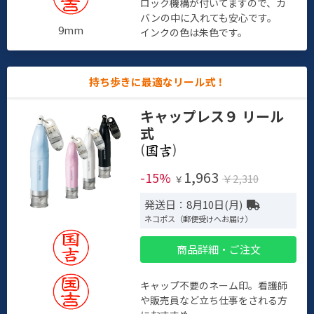
ロック機構が付いてますので、カ
バンの中に入れても安心です。
9mm
インクの色は朱色です。
持ち歩きに最適なリール式！
キャップレス９ リール
式
(
)
1,963
-15%
￥2,310
￥
発送日：8月10日(月)
ネコポス（郵便受けへお届け）
商品詳細・ご注文
キャップ不要のネーム印。看護師
や販売員など立ち仕事をされる方