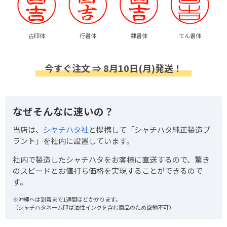
古印体
行書体
隷書体
てん書体
今すぐ注文 ⇒ 8月10日(月)発送！
なぜそんなに速いの？
当店は、
シヤチハタ社
と提携して「シャチハタ純正製造プ
ラント」を社内に設置しています。
社内で製造したシャチハタをお客様に直送するので、驚き
のスピードとお値打ち価格を実現することができるので
す。
※沖縄へは到着まで1週間ほどかかります。
（シャチハタネーム印は油性インクを含む商品のため空輸不可）