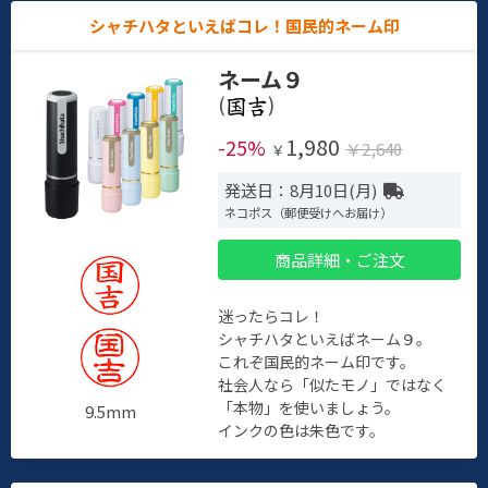
シャチハタといえばコレ！国民的ネーム印
ネーム９
(
)
1,980
-25%
￥2,640
￥
発送日：8月10日(月)
ネコポス（郵便受けへお届け）
商品詳細・ご注文
迷ったらコレ！
シャチハタといえばネーム９。
これぞ国民的ネーム印です。
社会人なら「似たモノ」ではなく
「本物」を使いましょう。
9.5mm
インクの色は朱色です。