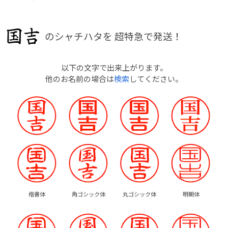
のシャチハタを
超特急で発送！
以下の文字で出来上がります。
他のお名前の場合は
検索
してください。
楷書体
角ゴシック体
丸ゴシック体
明朝体