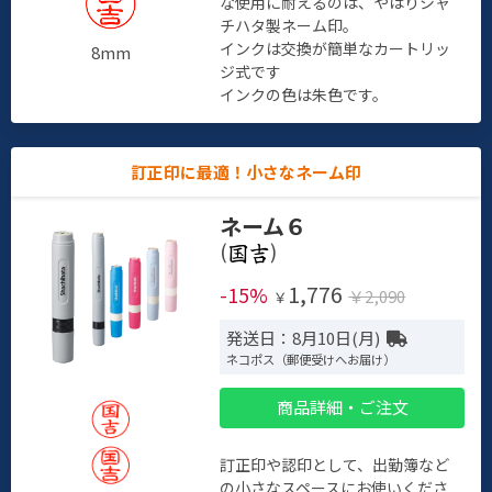
な使用に耐えるのは、やはりシャ
チハタ製ネーム印。
インクは交換が簡単なカートリッ
8mm
ジ式です
インクの色は朱色です。
訂正印に最適！小さなネーム印
ネーム６
(
)
1,776
-15%
￥2,090
￥
発送日：8月10日(月)
ネコポス（郵便受けへお届け）
商品詳細・ご注文
訂正印や認印として、出勤簿など
の小さなスペースにお使いくださ