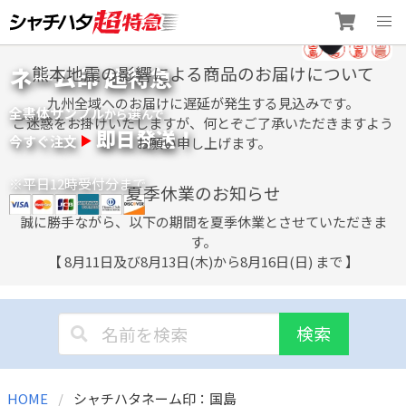
Skip
ネーム印 超特急
熊本地震の影響による商品のお届けについて
to
content
九州全域へのお届けに遅延が発生する見込みです。
全書体サンプル
選
から
んで
ご迷惑をお掛けいたしますが、何とぞご了承いただきますよう
即日発送！
今すぐ注文
お願い申し上げます。
※平日12時受付分まで
夏季休業のお知らせ
誠に勝手ながら、以下の期間を夏季休業とさせていただきま
す。
【 8月11日及び8月13日(木)から8月16日(日) まで 】
検索
HOME
シャチハタネーム印：国島