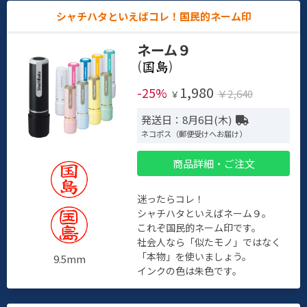
シャチハタといえばコレ！国民的ネーム印
ネーム９
(
)
1,980
-25%
￥2,640
￥
発送日：8月6日(木)
ネコポス（郵便受けへお届け）
商品詳細・ご注文
迷ったらコレ！
シャチハタといえばネーム９。
これぞ国民的ネーム印です。
社会人なら「似たモノ」ではなく
「本物」を使いましょう。
9.5mm
インクの色は朱色です。