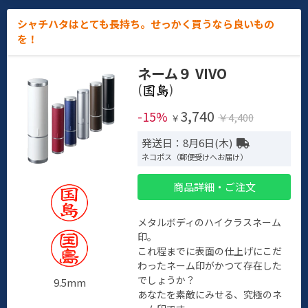
シャチハタはとても長持ち。せっかく買うなら良いもの
を！
ネーム９ VIVO
(
)
3,740
-15%
￥4,400
￥
発送日：8月6日(木)
ネコポス（郵便受けへお届け）
商品詳細・ご注文
メタルボディのハイクラスネーム
印。
これ程までに表面の仕上げにこだ
わったネーム印がかつて存在した
でしょうか？
9.5mm
あなたを素敵にみせる、究極のネ