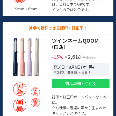
は、これ１本でOKです。
9mm + 6mm
インクの色は朱色です。
片手で操作できる認印＋訂正印！
ツインネームQOOM
(
)
2,618
-15%
￥3,080
￥
発送日：8月6日(木)
ネコポス（郵便受けへお届け）
商品詳細・ご注文
認印と訂正印がコンパクトな１本
に。
立ち仕事の現場の声から生まれた
キャップレスタイプ。