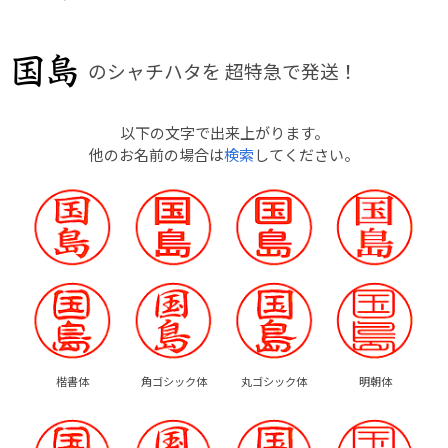
のシャチハタを
超特急で発送！
以下の文字で出来上がります。
他のお名前の場合は
検索
してください。
楷書体
角ゴシック体
丸ゴシック体
明朝体