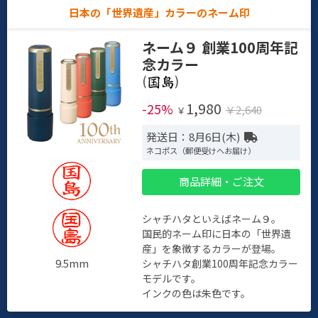
日本の「世界遺産」カラーのネーム印
ネーム９ 創業100周年記
念カラー
(
)
1,980
-25%
￥2,640
￥
発送日：8月6日(木)
ネコポス（郵便受けへお届け）
商品詳細・ご注文
シャチハタといえばネーム９。
国民的ネーム印に日本の「世界遺
産」を象徴するカラーが登場。
9.5mm
シャチハタ創業100周年記念カラー
モデルです。
インクの色は朱色です。