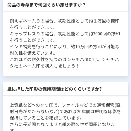
商品の寿命まで何回ぐらい捺せますか？
例えばネーム９の場合、初期性能として約１万回の捺印
を行うことができます。
キャップレス９の場合、初期性能として約3000回の捺印
を行うことができます。
インキ補充を行うことにより、約10万回の捺印が可能な
耐久性を備えています。
これほどの耐久性を持つのはシャチハタだけ。シャチハ
タ社のネーム印を購入しましょう！
紙に押した印影の保持期間はどのくらいですか?
上質紙などへのなつ印で、ファイルなどでの通常保管(直
射日光があたらないなど)であれば20年間は鮮明な印影を
保持していることを確認しています。
さらに長期間となりますと紙の耐久性が問題となりま
す。