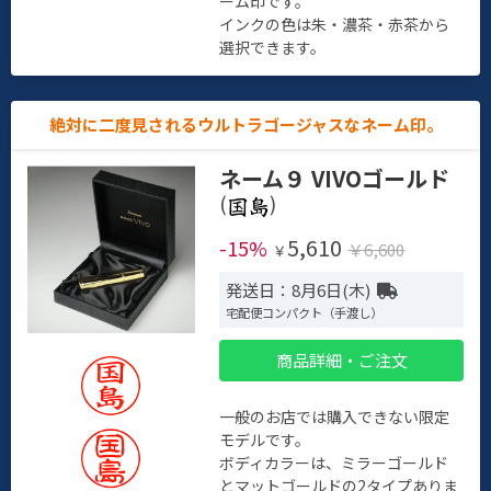
ーム印です。
インクの色は朱・濃茶・赤茶から
選択できます。
絶対に二度見されるウルトラゴージャスなネーム印。
ネーム９ VIVOゴールド
(
)
5,610
-15%
￥6,600
￥
発送日：8月6日(木)
宅配便コンパクト（手渡し）
商品詳細・ご注文
一般のお店では購入できない限定
モデルです。
ボディカラーは、ミラーゴールド
とマットゴールドの2タイプありま