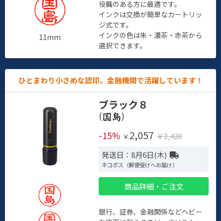
役職のある方に最適です。
インクは交換が簡単なカートリッ
ジ式です。
インクの色は朱・濃茶・赤茶から
11mm
選択できます。
ひとまわり小さめな認印。金融機関で活躍しています！
ブラック８
(
)
2,057
-15%
￥2,420
￥
発送日：8月6日(木)
ネコポス（郵便受けへお届け）
商品詳細・ご注文
銀行、証券、金融関係などヘビー