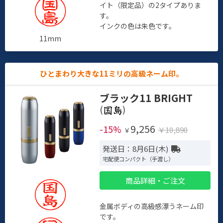
イト（限定品）の2タイプありま
す。
インクの色は朱色です。
11mm
ひとまわり大きな11ミリの高級ネーム印。
ブラック11 BRIGHT
(
)
9,256
-15%
￥10,890
￥
発送日：8月6日(木)
宅配便コンパクト（手渡し）
商品詳細・ご注文
金属ボディの高級感漂うネーム印
です。