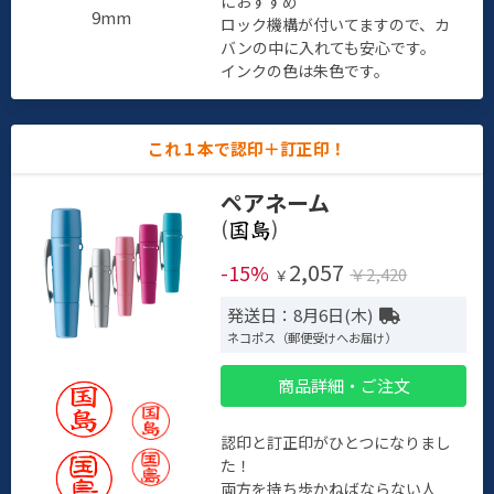
におすすめ
9mm
ロック機構が付いてますので、カ
バンの中に入れても安心です。
インクの色は朱色です。
これ１本で認印＋訂正印！
ペアネーム
(
)
2,057
-15%
￥2,420
￥
発送日：8月6日(木)
ネコポス（郵便受けへお届け）
商品詳細・ご注文
認印と訂正印がひとつになりまし
た！
両方を持ち歩かねばならない人