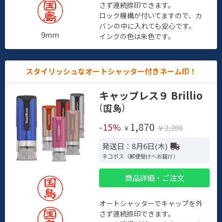
さず連続捺印できます。
ロック機構が付いてますので、カ
バンの中に入れても安心です。
9mm
インクの色は朱色です。
スタイリッシュなオートシャッター付きネーム印！
キャップレス９ Brillio
(
)
1,870
-15%
￥2,200
￥
発送日：8月6日(木)
ネコポス（郵便受けへお届け）
商品詳細・ご注文
オートシャッターでキャップを外
さず連続捺印できます。