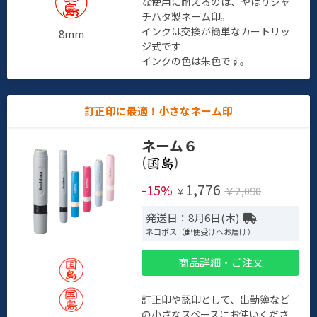
な使用に耐えるのは、やはりシャ
チハタ製ネーム印。
インクは交換が簡単なカートリッ
8mm
ジ式です
インクの色は朱色です。
訂正印に最適！小さなネーム印
ネーム６
(
)
1,776
-15%
￥2,090
￥
発送日：8月6日(木)
ネコポス（郵便受けへお届け）
商品詳細・ご注文
訂正印や認印として、出勤簿など
の小さなスペースにお使いくださ