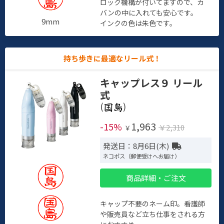
ロック機構が付いてますので、カ
バンの中に入れても安心です。
9mm
インクの色は朱色です。
持ち歩きに最適なリール式！
キャップレス９ リール
式
(
)
1,963
-15%
￥2,310
￥
発送日：8月6日(木)
ネコポス（郵便受けへお届け）
商品詳細・ご注文
キャップ不要のネーム印。看護師
や販売員など立ち仕事をされる方