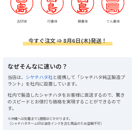
古印体
行書体
隷書体
てん書体
今すぐ注文 ⇒ 8月6日(木)発送！
なぜそんなに速いの？
当店は、
シヤチハタ社
と提携して「シャチハタ純正製造プ
ラント」を社内に設置しています。
社内で製造したシャチハタをお客様に直送するので、驚き
のスピードとお値打ち価格を実現することができるので
す。
※沖縄へは到着まで1週間ほどかかります。
（シャチハタネーム印は油性インクを含む商品のため空輸不可）