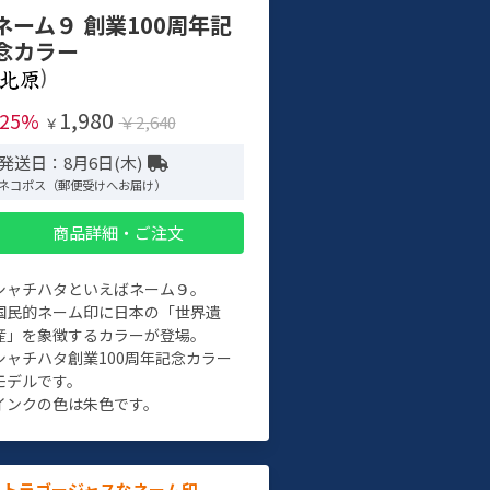
ネーム９ 創業100周年記
念カラー
)
1,980
-25%
￥2,640
￥
発送日：8月6日(木)
ネコポス（郵便受けへお届け）
商品詳細・ご注文
シャチハタといえばネーム９。
国民的ネーム印に日本の「世界遺
産」を象徴するカラーが登場。
シャチハタ創業100周年記念カラー
モデルです。
インクの色は朱色です。
ルトラゴージャスなネーム印。