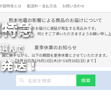
タ超特急とは
配送料・支払方法
お問い合わせ
熊本地震の影響による商品のお届けについて
超特急
九州全域へのお届けに遅延が発生する見込みです。
お掛けいたしますが、何とぞご了承いただきますようお願い申し
選
んで
夏季休業のお知らせ
誠に勝手ながら、以下の期間を夏季休業とさせていただきます。
日発送！
【 8月11日及び8月13日(木)から8月16日(日) まで 】
検索