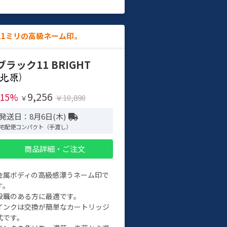
11ミリの高級ネーム印。
ブラック11 BRIGHT
)
9,256
-15%
￥10,890
￥
発送日：8月6日(木)
宅配便コンパクト（手渡し）
商品詳細・ご注文
金属ボディの高級感漂うネーム印で
す。
役職のある方に最適です。
インクは交換が簡単なカートリッジ
式です。