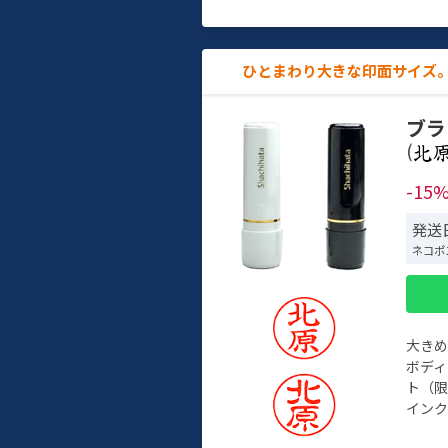
ひとまわり大きな印面サイズ。
ブラ
(
-15
発送
ネコポ
大き
ボデ
ト（限
インク