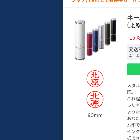
ネー
(
-15
発送
ネコポ
メタ
印。
これ
った
ょう
9.5mm
あな
ム印で
イン
択でき