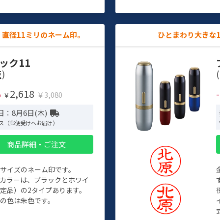
直径11ミリのネーム印。
ひとまわり大きな
ック11
)
(
2,618
%
￥3,080
￥
日：8月6日(木)
ス（郵便受けへお届け）
商品詳細・ご注文
めサイズのネーム印です。
ィカラーは、ブラックとホワイ
定品）の2タイプあります。
の色は朱色です。