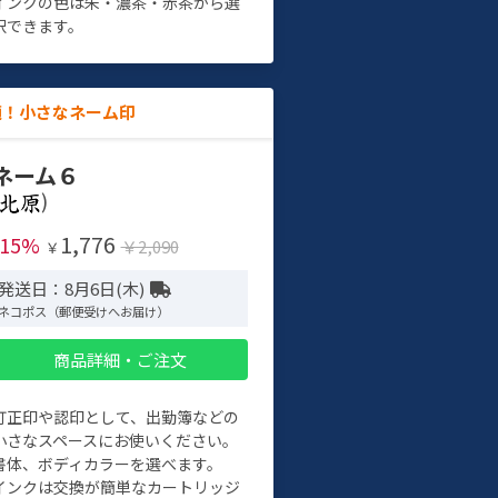
インクの色は朱・濃茶・赤茶から選
択できます。
適！小さなネーム印
ネーム６
)
1,776
-15%
￥2,090
￥
発送日：8月6日(木)
ネコポス（郵便受けへお届け）
商品詳細・ご注文
訂正印や認印として、出勤簿などの
小さなスペースにお使いください。
書体、ボディカラーを選べます。
インクは交換が簡単なカートリッジ