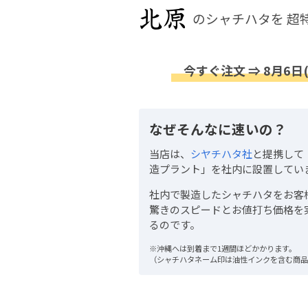
のシャチハタを
超
今すぐ注文 ⇒ 8月6日
なぜそんなに速いの？
当店は、
シヤチハタ社
と提携して
造プラント」を社内に設置してい
社内で製造したシャチハタをお客
驚きのスピードとお値打ち価格を
るのです。
※沖縄へは到着まで1週間ほどかかります。
（シャチハタネーム印は油性インクを含む商