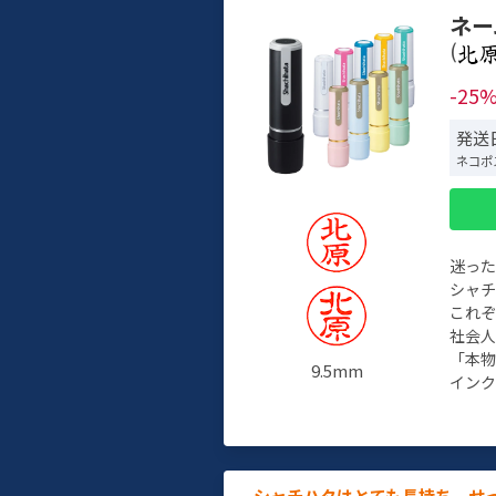
ネー
(
-25
発送
ネコポ
迷っ
シャ
これ
社会
「本
9.5mm
インク
シャチハタはとても長持ち。せ