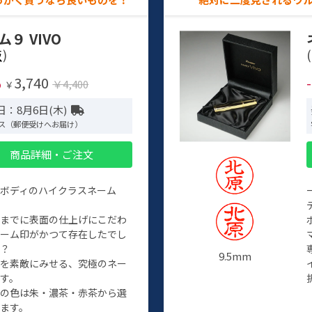
ム９ VIVO
)
(
3,740
%
￥4,400
￥
日：8月6日(木)
ス（郵便受けへお届け）
商品詳細・ご注文
ルボディのハイクラスネーム
程までに表面の仕上げにこだわ
ネーム印がかつて存在したでし
か？
9.5mm
たを素敵にみせる、究極のネー
す。
クの色は朱・濃茶・赤茶から選
ます。