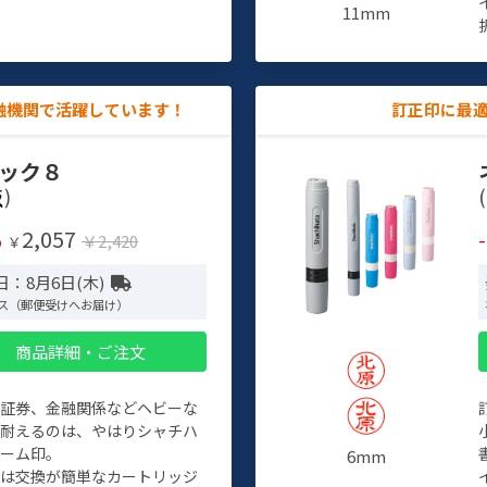
11mm
融機関で活躍しています！
訂正印に最
ック８
)
(
2,057
%
￥2,420
￥
日：8月6日(木)
ス（郵便受けへお届け）
商品詳細・ご注文
、証券、金融関係などヘビーな
に耐えるのは、やはりシャチハ
ネーム印。
6mm
クは交換が簡単なカートリッジ