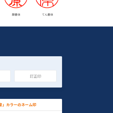
隷書体
てん書体
訂正印
産」カラーのネーム印