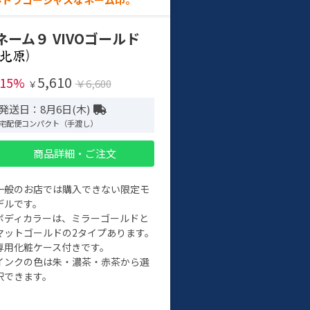
ネーム９ VIVOゴールド
)
5,610
-15%
￥6,600
￥
発送日：8月6日(木)
宅配便コンパクト（手渡し）
商品詳細・ご注文
一般のお店では購入できない限定モ
デルです。
ボディカラーは、ミラーゴールドと
マットゴールドの2タイプあります。
専用化粧ケース付きです。
インクの色は朱・濃茶・赤茶から選
択できます。