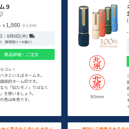
ム９
)
(
1,980
%
￥2,640
￥
日：8月6日(木)
ス（郵便受けへお届け）
商品詳細・ご注文
たらコレ！
チハタといえばネーム９。
ぞ国民的ネーム印です。
人なら「似たモノ」ではなく
物」を使いましょう。
9.5mm
の色は朱色です。
っかく買うなら良いものを！
絶対に二度見されるウ