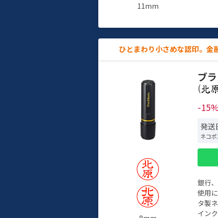
11mm
ひとまわり小さめな認印。金
ブラ
(
-15
発送
ネコポ
銀行
使用
タ製
イン
8mm