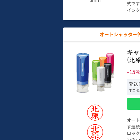
式で
インク
オートシャッター
キャ
(
-15
発送
ネコポ
オー
ず連続
ロック
ンの中