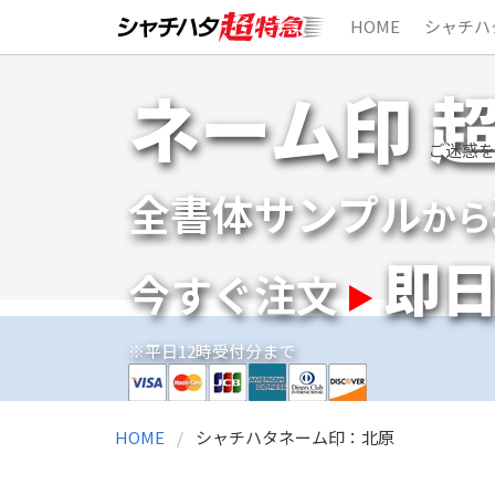
HOME
シャチハ
Skip
ネーム印 
to
content
ご迷惑を
全書体サンプル
から
即
今すぐ注文
※平日12時受付分まで
HOME
シャチハタネーム印：北原