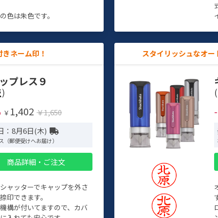
す
の色は朱色です。
付きネーム印！
スタイリッシュなオー
ップレス９
)
(
1,402
%
￥1,650
￥
日：8月6日(木)
ス（郵便受けへお届け）
商品詳細・ご注文
トシャッターでキャップを外さ
捺印できます。
機構が付いてますので、カバ
に入れても安心です。