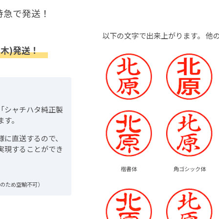
特急で発送！
以下の文字で出来上がります。
他
(木)発送！
「シャチハタ純正製
ます。
様に直送するので、
実現することができ
楷書体
角ゴシック体
品のため空輸不可）