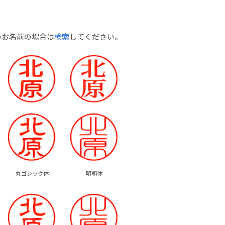
のお名前の場合は
検索
してください。
丸ゴシック体
明朝体