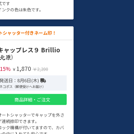
式です
インクの色は朱色です。
トシャッター付きネーム印！
キャップレス９ Brillio
)
1,870
-15%
￥2,200
￥
発送日：8月6日(木)
ネコポス（郵便受けへお届け）
商品詳細・ご注文
オートシャッターでキャップを外さ
ず連続捺印できます。
ロック機構が付いてますので、カバ
ンの中に入れても安心です。