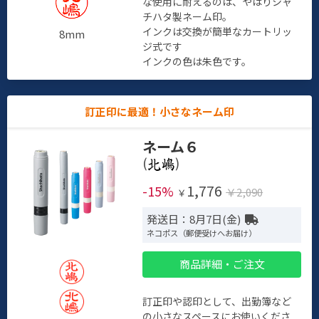
な使用に耐えるのは、やはりシャ
チハタ製ネーム印。
インクは交換が簡単なカートリッ
8mm
ジ式です
インクの色は朱色です。
訂正印に最適！小さなネーム印
ネーム６
(
)
1,776
-15%
￥2,090
￥
発送日：8月7日(金)
ネコポス（郵便受けへお届け）
商品詳細・ご注文
訂正印や認印として、出勤簿など
の小さなスペースにお使いくださ