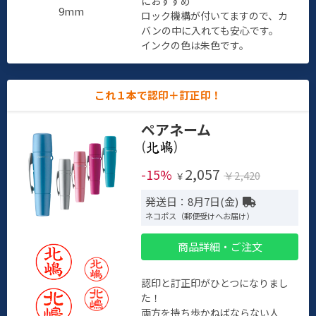
におすすめ
9mm
ロック機構が付いてますので、カ
バンの中に入れても安心です。
インクの色は朱色です。
これ１本で認印＋訂正印！
ペアネーム
(
)
2,057
-15%
￥2,420
￥
発送日：8月7日(金)
ネコポス（郵便受けへお届け）
商品詳細・ご注文
認印と訂正印がひとつになりまし
た！
両方を持ち歩かねばならない人