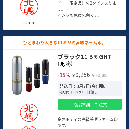
イト（限定品）の2タイプありま
す。
インクの色は朱色です。
11mm
ひとまわり大きな11ミリの高級ネーム印。
ブラック11 BRIGHT
(
)
9,256
-15%
￥10,890
￥
発送日：8月7日(金)
宅配便コンパクト（手渡し）
商品詳細・ご注文
金属ボディの高級感漂うネーム印
です。