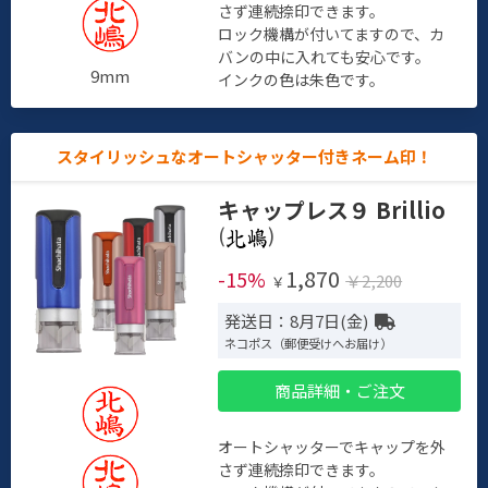
さず連続捺印できます。
ロック機構が付いてますので、カ
バンの中に入れても安心です。
9mm
インクの色は朱色です。
スタイリッシュなオートシャッター付きネーム印！
キャップレス９ Brillio
(
)
1,870
-15%
￥2,200
￥
発送日：8月7日(金)
ネコポス（郵便受けへお届け）
商品詳細・ご注文
オートシャッターでキャップを外
さず連続捺印できます。