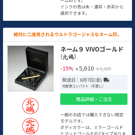
ーム印です。
インクの色は朱・濃茶・赤茶から
選択できます。
絶対に二度見されるウルトラゴージャスなネーム印。
ネーム９ VIVOゴールド
(
)
5,610
-15%
￥6,600
￥
発送日：8月7日(金)
宅配便コンパクト（手渡し）
商品詳細・ご注文
一般のお店では購入できない限定
モデルです。
ボディカラーは、ミラーゴールド
とマットゴールドの2タイプありま