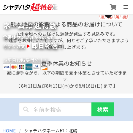
Skip
ネーム印 超特急
熊本地震の影響による商品のお届けについて
to
content
九州全域へのお届けに遅延が発生する見込みです。
全書体サンプル
選
から
んで
ご迷惑をお掛けいたしますが、何とぞご了承いただきますよう
即日発送！
今すぐ注文
お願い申し上げます。
※平日12時受付分まで
夏季休業のお知らせ
誠に勝手ながら、以下の期間を夏季休業とさせていただきま
す。
【 8月11日及び8月13日(木)から8月16日(日) まで 】
検索
HOME
シャチハタネーム印：北嶋