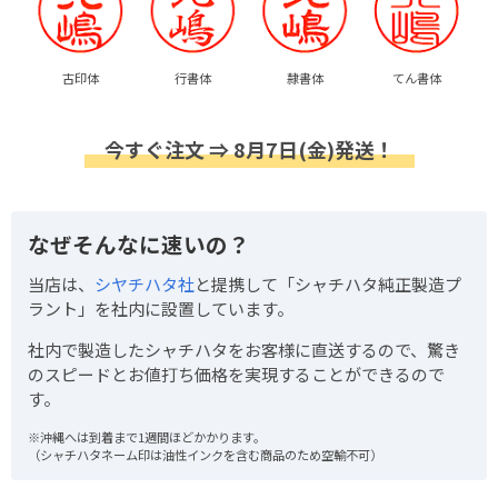
古印体
行書体
隷書体
てん書体
今すぐ注文 ⇒ 8月7日(金)発送！
なぜそんなに速いの？
当店は、
シヤチハタ社
と提携して「シャチハタ純正製造プ
ラント」を社内に設置しています。
社内で製造したシャチハタをお客様に直送するので、驚き
のスピードとお値打ち価格を実現することができるので
す。
※沖縄へは到着まで1週間ほどかかります。
（シャチハタネーム印は油性インクを含む商品のため空輸不可）