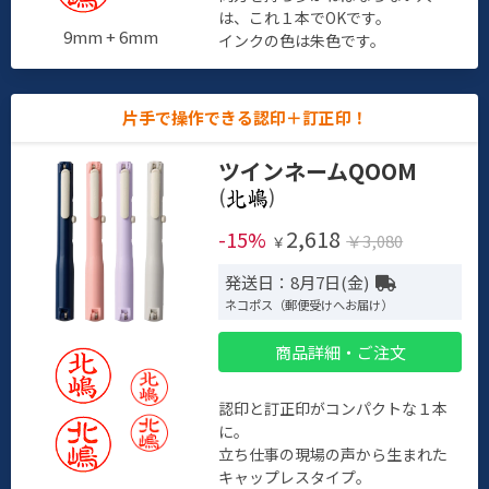
は、これ１本でOKです。
9mm + 6mm
インクの色は朱色です。
片手で操作できる認印＋訂正印！
ツインネームQOOM
(
)
2,618
-15%
￥3,080
￥
発送日：8月7日(金)
ネコポス（郵便受けへお届け）
商品詳細・ご注文
認印と訂正印がコンパクトな１本
に。
立ち仕事の現場の声から生まれた
キャップレスタイプ。