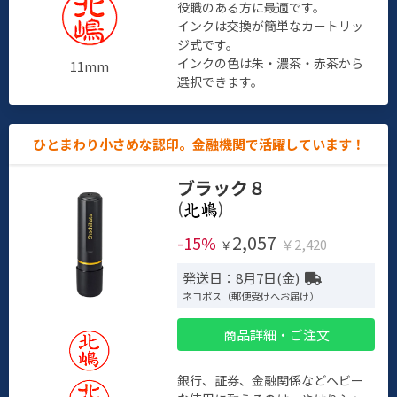
役職のある方に最適です。
インクは交換が簡単なカートリッ
ジ式です。
インクの色は朱・濃茶・赤茶から
11mm
選択できます。
ひとまわり小さめな認印。金融機関で活躍しています！
ブラック８
(
)
2,057
-15%
￥2,420
￥
発送日：8月7日(金)
ネコポス（郵便受けへお届け）
商品詳細・ご注文
銀行、証券、金融関係などヘビー