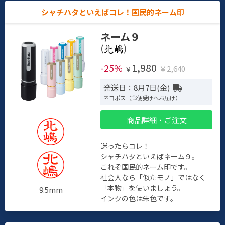
シャチハタといえばコレ！国民的ネーム印
ネーム９
(
)
1,980
-25%
￥2,640
￥
発送日：8月7日(金)
ネコポス（郵便受けへお届け）
商品詳細・ご注文
迷ったらコレ！
シャチハタといえばネーム９。
これぞ国民的ネーム印です。
社会人なら「似たモノ」ではなく
「本物」を使いましょう。
9.5mm
インクの色は朱色です。