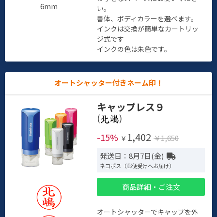
6mm
い。
書体、ボディカラーを選べます。
インクは交換が簡単なカートリッ
ジ式です
インクの色は朱色です。
オートシャッター付きネーム印！
キャップレス９
(
)
1,402
-15%
￥1,650
￥
発送日：8月7日(金)
ネコポス（郵便受けへお届け）
商品詳細・ご注文
オートシャッターでキャップを外