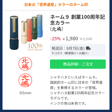
日本の「世界遺産」カラーのネーム印
ネーム９ 創業100周年記
念カラー
(
)
1,980
-25%
￥2,640
￥
発送日：8月7日(金)
ネコポス（郵便受けへお届け）
商品詳細・ご注文
シャチハタといえばネーム９。
国民的ネーム印に日本の「世界遺
産」を象徴するカラーが登場。
9.5mm
シャチハタ創業100周年記念カラー
モデルです。
インクの色は朱色です。