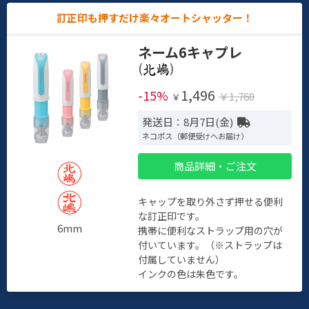
訂正印も押すだけ楽々オートシャッター！
ネーム6キャプレ
(
)
1,496
-15%
￥1,760
￥
発送日：8月7日(金)
ネコポス（郵便受けへお届け）
商品詳細・ご注文
キャップを取り外さず押せる便利
な訂正印です。
6mm
携帯に便利なストラップ用の穴が
付いています。（※ストラップは
付属していません）
インクの色は朱色です。