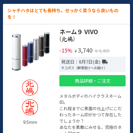
シャチハタはとても長持ち。せっかく買うなら良いもの
を！
ネーム９ VIVO
(
)
3,740
-15%
￥4,400
￥
発送日：8月7日(金)
ネコポス（郵便受けへお届け）
商品詳細・ご注文
メタルボディのハイクラスネーム
印。
これ程までに表面の仕上げにこだ
わったネーム印がかつて存在した
でしょうか？
9.5mm
あなたを素敵にみせる、究極のネ