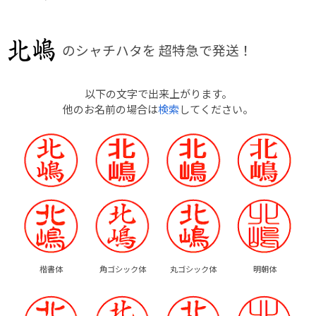
のシャチハタを
超特急で発送！
以下の文字で出来上がります。
他のお名前の場合は
検索
してください。
楷書体
角ゴシック体
丸ゴシック体
明朝体