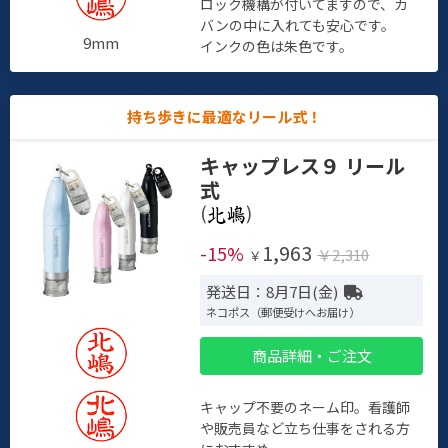
ロック機構が付いてますので、カ
バンの中に入れても安心です。
9mm
インクの色は朱色です。
持ち歩きに最適なリール式！
キャップレス９ リール
式
(
)
1,963
-15%
￥2,310
￥
発送日：8月7日(金)
ネコポス（郵便受けへお届け）
商品詳細・ご注文
キャップ不要のネーム印。看護師
や販売員など立ち仕事をされる方