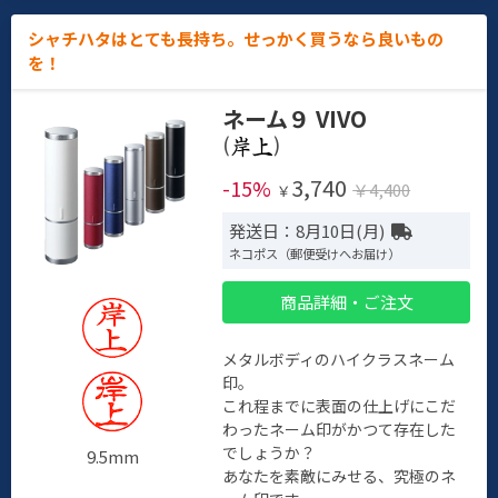
シャチハタはとても長持ち。せっかく買うなら良いもの
を！
ネーム９ VIVO
(
)
3,740
-15%
￥4,400
￥
発送日：8月10日(月)
ネコポス（郵便受けへお届け）
商品詳細・ご注文
メタルボディのハイクラスネーム
印。
これ程までに表面の仕上げにこだ
わったネーム印がかつて存在した
でしょうか？
9.5mm
あなたを素敵にみせる、究極のネ