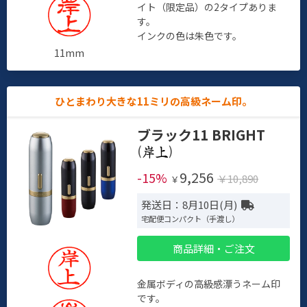
イト（限定品）の2タイプありま
す。
インクの色は朱色です。
11mm
ひとまわり大きな11ミリの高級ネーム印。
ブラック11 BRIGHT
(
)
9,256
-15%
￥10,890
￥
発送日：8月10日(月)
宅配便コンパクト（手渡し）
商品詳細・ご注文
金属ボディの高級感漂うネーム印
です。