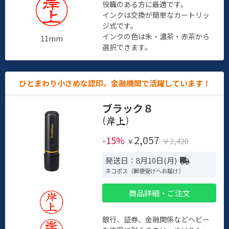
役職のある方に最適です。
インクは交換が簡単なカートリッ
ジ式です。
インクの色は朱・濃茶・赤茶から
11mm
選択できます。
ひとまわり小さめな認印。金融機関で活躍しています！
ブラック８
(
)
2,057
-15%
￥2,420
￥
発送日：8月10日(月)
ネコポス（郵便受けへお届け）
商品詳細・ご注文
銀行、証券、金融関係などヘビー