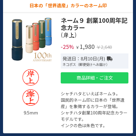
日本の「世界遺産」カラーのネーム印
ネーム９ 創業100周年記
念カラー
(
)
1,980
-25%
￥2,640
￥
発送日：8月10日(月)
ネコポス（郵便受けへお届け）
商品詳細・ご注文
シャチハタといえばネーム９。
国民的ネーム印に日本の「世界遺
産」を象徴するカラーが登場。
9.5mm
シャチハタ創業100周年記念カラー
モデルです。
インクの色は朱色です。