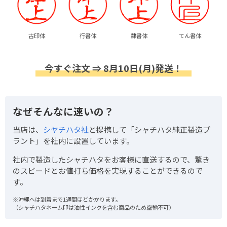
古印体
行書体
隷書体
てん書体
今すぐ注文 ⇒ 8月10日(月)発送！
なぜそんなに速いの？
当店は、
シヤチハタ社
と提携して「シャチハタ純正製造プ
ラント」を社内に設置しています。
社内で製造したシャチハタをお客様に直送するので、驚き
のスピードとお値打ち価格を実現することができるので
す。
※沖縄へは到着まで1週間ほどかかります。
（シャチハタネーム印は油性インクを含む商品のため空輸不可）