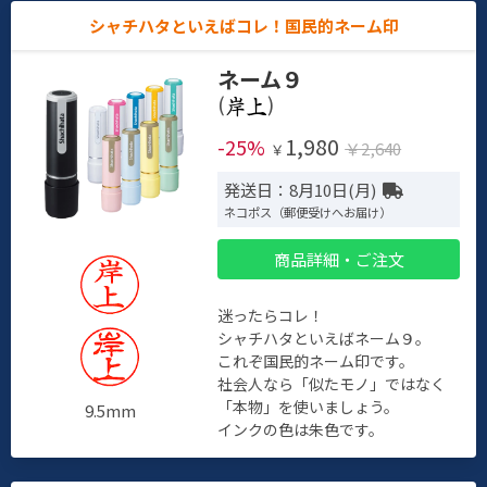
シャチハタといえばコレ！国民的ネーム印
ネーム９
(
)
1,980
-25%
￥2,640
￥
発送日：8月10日(月)
ネコポス（郵便受けへお届け）
商品詳細・ご注文
迷ったらコレ！
シャチハタといえばネーム９。
これぞ国民的ネーム印です。
社会人なら「似たモノ」ではなく
「本物」を使いましょう。
9.5mm
インクの色は朱色です。