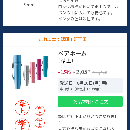
におすすめ
9mm
ロック機構が付いてますので、カ
バンの中に入れても安心です。
インクの色は朱色です。
これ１本で認印＋訂正印！
ペアネーム
(
)
2,057
-15%
￥2,420
￥
発送日：8月10日(月)
ネコポス（郵便受けへお届け）
商品詳細・ご注文
認印と訂正印がひとつになりまし
た！
両方を持ち歩かねばならない人