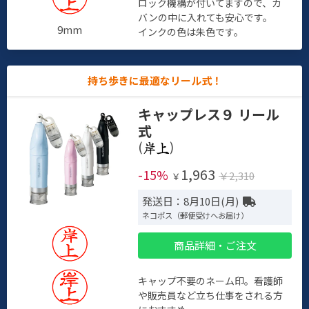
ロック機構が付いてますので、カ
バンの中に入れても安心です。
9mm
インクの色は朱色です。
持ち歩きに最適なリール式！
キャップレス９ リール
式
(
)
1,963
-15%
￥2,310
￥
発送日：8月10日(月)
ネコポス（郵便受けへお届け）
商品詳細・ご注文
キャップ不要のネーム印。看護師
や販売員など立ち仕事をされる方