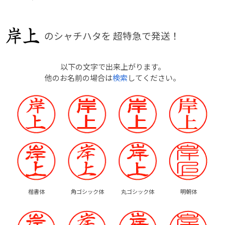
のシャチハタを
超特急で発送！
以下の文字で出来上がります。
他のお名前の場合は
検索
してください。
楷書体
角ゴシック体
丸ゴシック体
明朝体