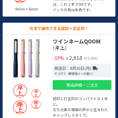
は、これ１本でOKです。
9mm + 6mm
インクの色は朱色です。
片手で操作できる認印＋訂正印！
ツインネームQOOM
(
)
2,618
-15%
￥3,080
￥
発送日：8月10日(月)
ネコポス（郵便受けへお届け）
商品詳細・ご注文
認印と訂正印がコンパクトな１本
に。
立ち仕事の現場の声から生まれた
キャップレスタイプ。