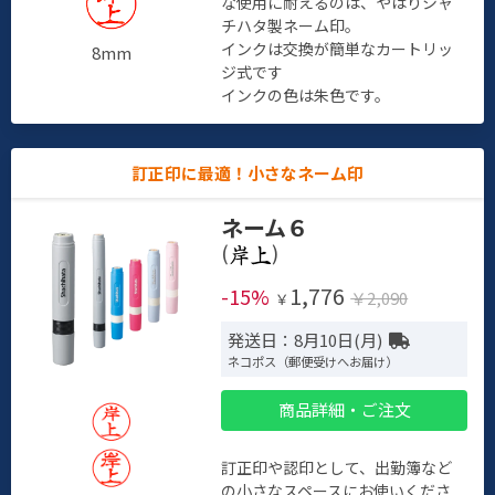
な使用に耐えるのは、やはりシャ
チハタ製ネーム印。
インクは交換が簡単なカートリッ
8mm
ジ式です
インクの色は朱色です。
訂正印に最適！小さなネーム印
ネーム６
(
)
1,776
-15%
￥2,090
￥
発送日：8月10日(月)
ネコポス（郵便受けへお届け）
商品詳細・ご注文
訂正印や認印として、出勤簿など
の小さなスペースにお使いくださ