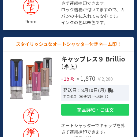
さず連続捺印できます。
ロック機構が付いてますので、カ
バンの中に入れても安心です。
9mm
インクの色は朱色です。
スタイリッシュなオートシャッター付きネーム印！
キャップレス９ Brillio
(
)
1,870
-15%
￥2,200
￥
発送日：8月10日(月)
ネコポス（郵便受けへお届け）
商品詳細・ご注文
オートシャッターでキャップを外
さず連続捺印できます。