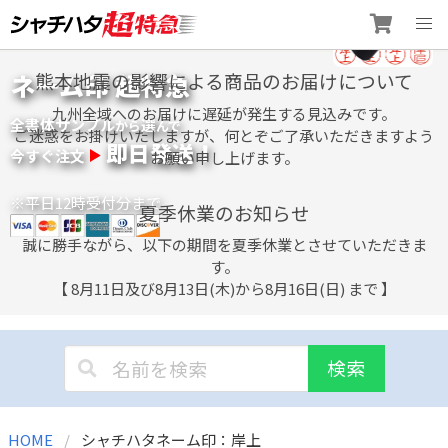
Skip
ネーム印 超特急
熊本地震の影響による商品のお届けについて
to
content
九州全域へのお届けに遅延が発生する見込みです。
全書体サンプル
選
から
んで
ご迷惑をお掛けいたしますが、何とぞご了承いただきますよう
即日発送！
今すぐ注文
お願い申し上げます。
※平日12時受付分まで
夏季休業のお知らせ
誠に勝手ながら、以下の期間を夏季休業とさせていただきま
す。
【 8月11日及び8月13日(木)から8月16日(日) まで 】
検索
HOME
シャチハタネーム印：岸上