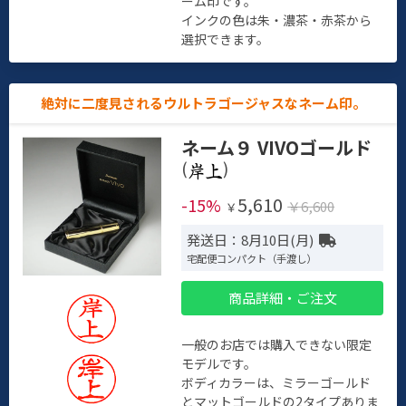
ーム印です。
インクの色は朱・濃茶・赤茶から
選択できます。
絶対に二度見されるウルトラゴージャスなネーム印。
ネーム９ VIVOゴールド
(
)
5,610
-15%
￥6,600
￥
発送日：8月10日(月)
宅配便コンパクト（手渡し）
商品詳細・ご注文
一般のお店では購入できない限定
モデルです。
ボディカラーは、ミラーゴールド
とマットゴールドの2タイプありま