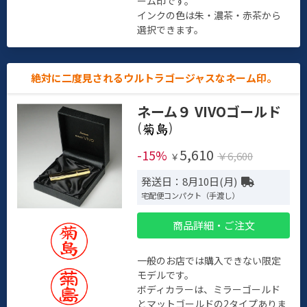
ーム印です。
インクの色は朱・濃茶・赤茶から
選択できます。
絶対に二度見されるウルトラゴージャスなネーム印。
ネーム９ VIVOゴールド
(
)
5,610
-15%
￥6,600
￥
発送日：8月10日(月)
宅配便コンパクト（手渡し）
商品詳細・ご注文
一般のお店では購入できない限定
モデルです。
ボディカラーは、ミラーゴールド
とマットゴールドの2タイプありま