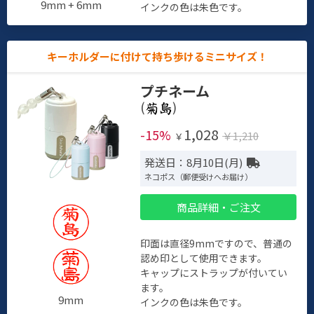
9mm + 6mm
インクの色は朱色です。
キーホルダーに付けて持ち歩けるミニサイズ！
プチネーム
(
)
1,028
-15%
￥1,210
￥
発送日：8月10日(月)
ネコポス（郵便受けへお届け）
商品詳細・ご注文
印面は直径9mmですので、普通の
認め印として使用できます。
キャップにストラップが付いてい
ます。
9mm
インクの色は朱色です。