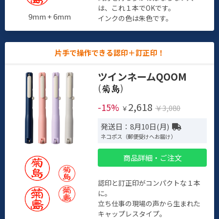
は、これ１本でOKです。
9mm + 6mm
インクの色は朱色です。
片手で操作できる認印＋訂正印！
ツインネームQOOM
(
)
2,618
-15%
￥3,080
￥
発送日：8月10日(月)
ネコポス（郵便受けへお届け）
商品詳細・ご注文
認印と訂正印がコンパクトな１本
に。
立ち仕事の現場の声から生まれた
キャップレスタイプ。