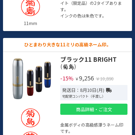
イト（限定品）の2タイプありま
す。
インクの色は朱色です。
11mm
ひとまわり大きな11ミリの高級ネーム印。
ブラック11 BRIGHT
(
)
9,256
-15%
￥10,890
￥
発送日：8月10日(月)
宅配便コンパクト（手渡し）
商品詳細・ご注文
金属ボディの高級感漂うネーム印
です。