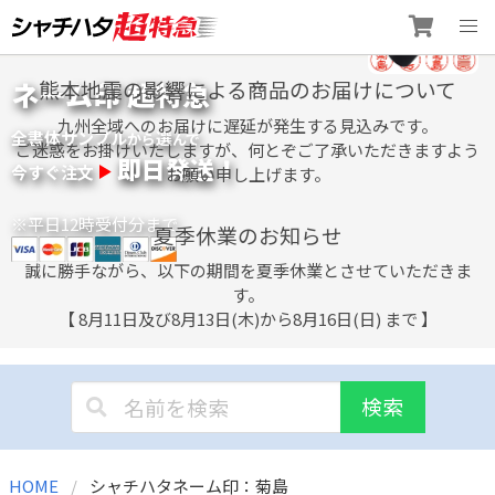
Skip
ネーム印 超特急
熊本地震の影響による商品のお届けについて
to
content
九州全域へのお届けに遅延が発生する見込みです。
全書体サンプル
選
から
んで
ご迷惑をお掛けいたしますが、何とぞご了承いただきますよう
即日発送！
今すぐ注文
お願い申し上げます。
※平日12時受付分まで
夏季休業のお知らせ
誠に勝手ながら、以下の期間を夏季休業とさせていただきま
す。
【 8月11日及び8月13日(木)から8月16日(日) まで 】
検索
HOME
シャチハタネーム印：菊島