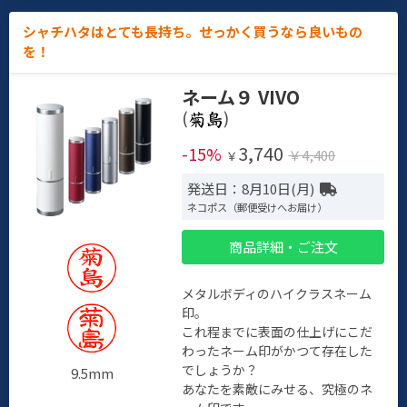
シャチハタはとても長持ち。せっかく買うなら良いもの
を！
ネーム９ VIVO
(
)
3,740
-15%
￥4,400
￥
発送日：8月10日(月)
ネコポス（郵便受けへお届け）
商品詳細・ご注文
メタルボディのハイクラスネーム
印。
これ程までに表面の仕上げにこだ
わったネーム印がかつて存在した
でしょうか？
9.5mm
あなたを素敵にみせる、究極のネ