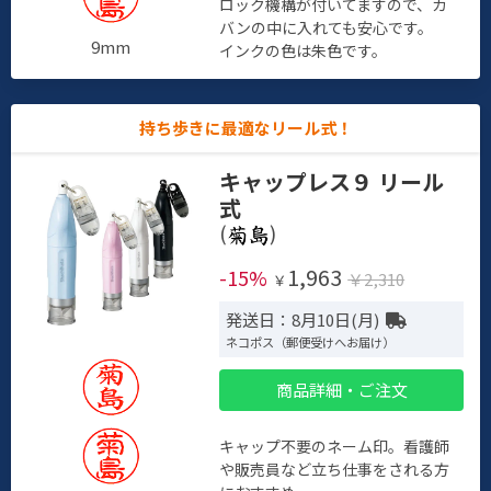
ロック機構が付いてますので、カ
バンの中に入れても安心です。
9mm
インクの色は朱色です。
持ち歩きに最適なリール式！
キャップレス９ リール
式
(
)
1,963
-15%
￥2,310
￥
発送日：8月10日(月)
ネコポス（郵便受けへお届け）
商品詳細・ご注文
キャップ不要のネーム印。看護師
や販売員など立ち仕事をされる方