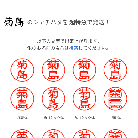
のシャチハタを
超特急で発送！
以下の文字で出来上がります。
他のお名前の場合は
検索
してください。
楷書体
角ゴシック体
丸ゴシック体
明朝体