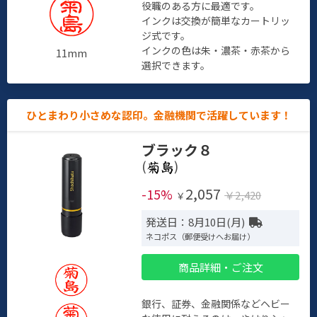
役職のある方に最適です。
インクは交換が簡単なカートリッ
ジ式です。
インクの色は朱・濃茶・赤茶から
11mm
選択できます。
ひとまわり小さめな認印。金融機関で活躍しています！
ブラック８
(
)
2,057
-15%
￥2,420
￥
発送日：8月10日(月)
ネコポス（郵便受けへお届け）
商品詳細・ご注文
銀行、証券、金融関係などヘビー