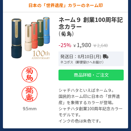
日本の「世界遺産」カラーのネーム印
ネーム９ 創業100周年記
念カラー
(
)
1,980
-25%
￥2,640
￥
発送日：8月10日(月)
ネコポス（郵便受けへお届け）
商品詳細・ご注文
シャチハタといえばネーム９。
国民的ネーム印に日本の「世界遺
産」を象徴するカラーが登場。
9.5mm
シャチハタ創業100周年記念カラー
モデルです。
インクの色は朱色です。