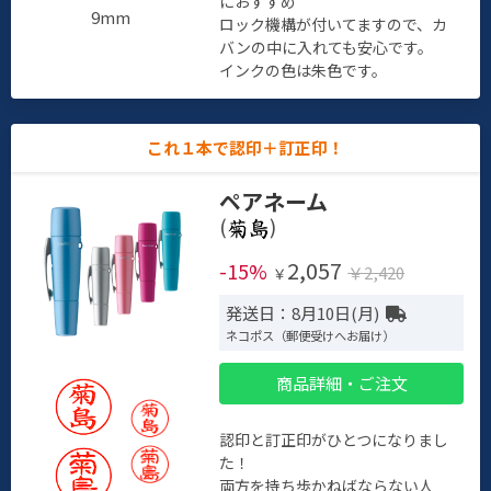
におすすめ
9mm
ロック機構が付いてますので、カ
バンの中に入れても安心です。
インクの色は朱色です。
これ１本で認印＋訂正印！
ペアネーム
(
)
2,057
-15%
￥2,420
￥
発送日：8月10日(月)
ネコポス（郵便受けへお届け）
商品詳細・ご注文
認印と訂正印がひとつになりまし
た！
両方を持ち歩かねばならない人