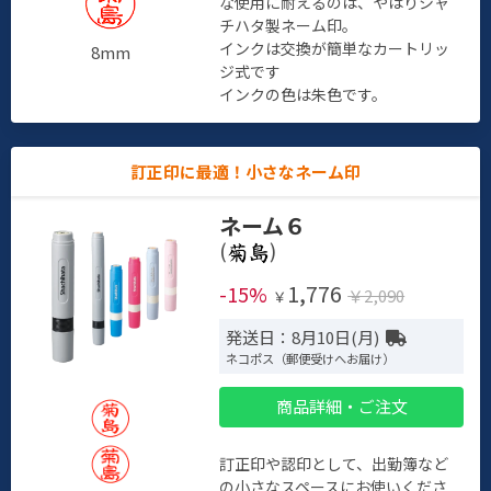
な使用に耐えるのは、やはりシャ
チハタ製ネーム印。
インクは交換が簡単なカートリッ
8mm
ジ式です
インクの色は朱色です。
訂正印に最適！小さなネーム印
ネーム６
(
)
1,776
-15%
￥2,090
￥
発送日：8月10日(月)
ネコポス（郵便受けへお届け）
商品詳細・ご注文
訂正印や認印として、出勤簿など
の小さなスペースにお使いくださ