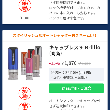
さず連続捺印できます。
ロック機構が付いてますので、カ
バンの中に入れても安心です。
9mm
インクの色は朱色です。
スタイリッシュなオートシャッター付きネーム印！
キャップレス９ Brillio
(
)
1,870
-15%
￥2,200
￥
発送日：8月10日(月)
ネコポス（郵便受けへお届け）
商品詳細・ご注文
オートシャッターでキャップを外
さず連続捺印できます。