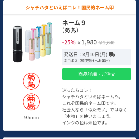
シャチハタといえばコレ！国民的ネーム印
ネーム９
(
)
1,980
-25%
￥2,640
￥
発送日：8月10日(月)
ネコポス（郵便受けへお届け）
商品詳細・ご注文
迷ったらコレ！
シャチハタといえばネーム９。
これぞ国民的ネーム印です。
社会人なら「似たモノ」ではなく
「本物」を使いましょう。
9.5mm
インクの色は朱色です。