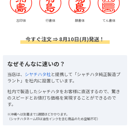
古印体
行書体
隷書体
てん書体
今すぐ注文 ⇒ 8月10日(月)発送！
なぜそんなに速いの？
当店は、
シヤチハタ社
と提携して「シャチハタ純正製造プ
ラント」を社内に設置しています。
社内で製造したシャチハタをお客様に直送するので、驚き
のスピードとお値打ち価格を実現することができるので
す。
※沖縄へは到着まで1週間ほどかかります。
（シャチハタネーム印は油性インクを含む商品のため空輸不可）