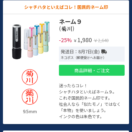
シャチハタといえばコレ！国民的ネーム印
ネーム９
(
)
1,980
-25%
￥2,640
￥
発送日：8月7日(金)
ネコポス（郵便受けへお届け）
商品詳細・ご注文
迷ったらコレ！
シャチハタといえばネーム９。
これぞ国民的ネーム印です。
社会人なら「似たモノ」ではなく
「本物」を使いましょう。
9.5mm
インクの色は朱色です。