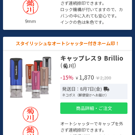
さず連続捺印できます。
ロック機構が付いてますので、カ
バンの中に入れても安心です。
9mm
インクの色は朱色です。
スタイリッシュなオートシャッター付きネーム印！
キャップレス９ Brillio
(
)
1,870
-15%
￥2,200
￥
発送日：8月7日(金)
ネコポス（郵便受けへお届け）
商品詳細・ご注文
オートシャッターでキャップを外
さず連続捺印できます。