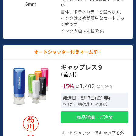
6mm
い。
書体、ボディカラーを選べます。
インクは交換が簡単なカートリッ
ジ式です
インクの色は朱色です。
オートシャッター付きネーム印！
キャップレス９
(
)
1,402
-15%
￥1,650
￥
発送日：8月7日(金)
ネコポス（郵便受けへお届け）
商品詳細・ご注文
オートシャッターでキャップを外