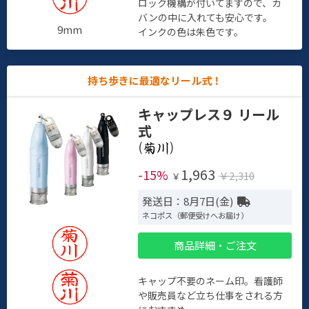
ロック機構が付いてますので、カ
バンの中に入れても安心です。
9mm
インクの色は朱色です。
持ち歩きに最適なリール式！
キャップレス９ リール
式
(
)
1,963
-15%
￥2,310
￥
発送日：8月7日(金)
ネコポス（郵便受けへお届け）
商品詳細・ご注文
キャップ不要のネーム印。看護師
や販売員など立ち仕事をされる方