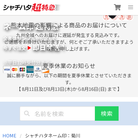
Skip
ネーム印 超特急
熊本地震の影響による商品のお届けについて
to
content
九州全域へのお届けに遅延が発生する見込みです。
全書体サンプル
選
から
んで
ご迷惑をお掛けいたしますが、何とぞご了承いただきますよう
即日発送！
今すぐ注文
お願い申し上げます。
※平日12時受付分まで
夏季休業のお知らせ
誠に勝手ながら、以下の期間を夏季休業とさせていただきま
す。
【 8月11日及び8月13日(木)から8月16日(日) まで 】
検索
HOME
シャチハタネーム印：菊川