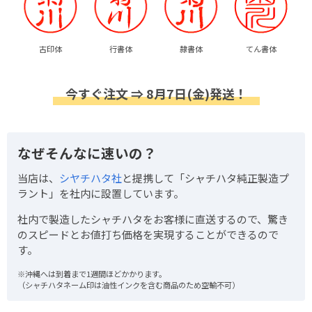
古印体
行書体
隷書体
てん書体
今すぐ注文 ⇒ 8月7日(金)発送！
なぜそんなに速いの？
当店は、
シヤチハタ社
と提携して「シャチハタ純正製造プ
ラント」を社内に設置しています。
社内で製造したシャチハタをお客様に直送するので、驚き
のスピードとお値打ち価格を実現することができるので
す。
※沖縄へは到着まで1週間ほどかかります。
（シャチハタネーム印は油性インクを含む商品のため空輸不可）