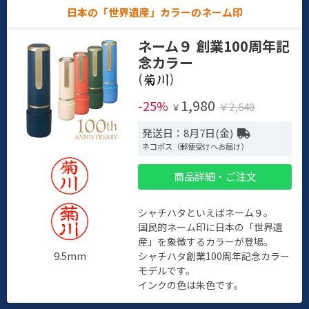
日本の「世界遺産」カラーのネーム印
ネーム９ 創業100周年記
念カラー
(
)
1,980
-25%
￥2,640
￥
発送日：8月7日(金)
ネコポス（郵便受けへお届け）
商品詳細・ご注文
シャチハタといえばネーム９。
国民的ネーム印に日本の「世界遺
産」を象徴するカラーが登場。
9.5mm
シャチハタ創業100周年記念カラー
モデルです。
インクの色は朱色です。