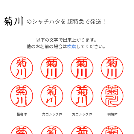
のシャチハタを
超特急で発送！
以下の文字で出来上がります。
他のお名前の場合は
検索
してください。
楷書体
角ゴシック体
丸ゴシック体
明朝体