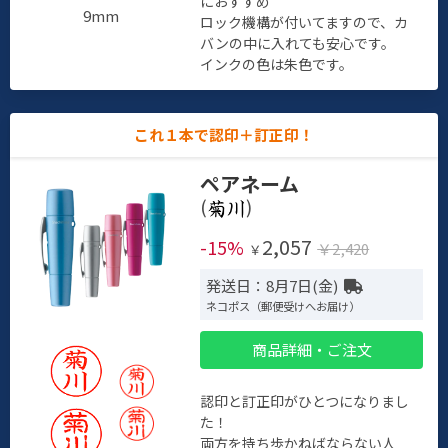
におすすめ
9mm
ロック機構が付いてますので、カ
バンの中に入れても安心です。
インクの色は朱色です。
これ１本で認印＋訂正印！
ペアネーム
(
)
2,057
-15%
￥2,420
￥
発送日：8月7日(金)
ネコポス（郵便受けへお届け）
商品詳細・ご注文
認印と訂正印がひとつになりまし
た！
両方を持ち歩かねばならない人