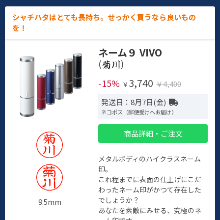
シャチハタはとても長持ち。せっかく買うなら良いもの
を！
ネーム９ VIVO
(
)
3,740
-15%
￥4,400
￥
発送日：8月7日(金)
ネコポス（郵便受けへお届け）
商品詳細・ご注文
メタルボディのハイクラスネーム
印。
これ程までに表面の仕上げにこだ
わったネーム印がかつて存在した
でしょうか？
9.5mm
あなたを素敵にみせる、究極のネ