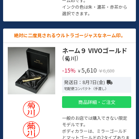
ーム印です。
インクの色は朱・濃茶・赤茶から
選択できます。
絶対に二度見されるウルトラゴージャスなネーム印。
ネーム９ VIVOゴールド
(
)
5,610
-15%
￥6,600
￥
発送日：8月7日(金)
宅配便コンパクト（手渡し）
商品詳細・ご注文
一般のお店では購入できない限定
モデルです。
ボディカラーは、ミラーゴールド
とマットゴールドの2タイプありま