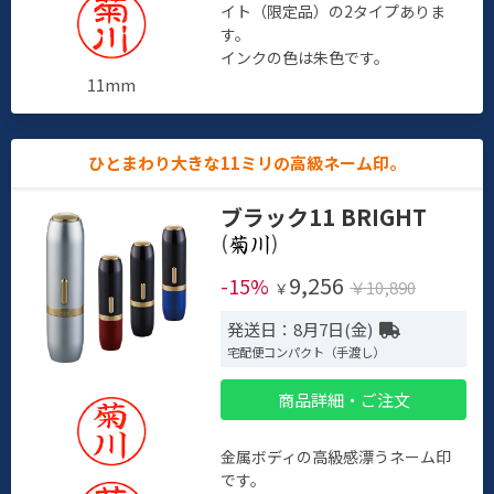
イト（限定品）の2タイプありま
す。
インクの色は朱色です。
11mm
ひとまわり大きな11ミリの高級ネーム印。
ブラック11 BRIGHT
(
)
9,256
-15%
￥10,890
￥
発送日：8月7日(金)
宅配便コンパクト（手渡し）
商品詳細・ご注文
金属ボディの高級感漂うネーム印
です。