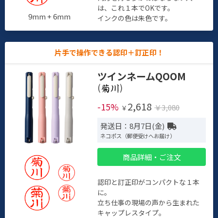
は、これ１本でOKです。
9mm + 6mm
インクの色は朱色です。
片手で操作できる認印＋訂正印！
ツインネームQOOM
(
)
2,618
-15%
￥3,080
￥
発送日：8月7日(金)
ネコポス（郵便受けへお届け）
商品詳細・ご注文
認印と訂正印がコンパクトな１本
に。
立ち仕事の現場の声から生まれた
キャップレスタイプ。