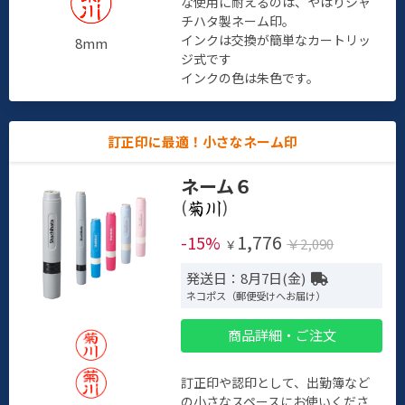
な使用に耐えるのは、やはりシャ
チハタ製ネーム印。
インクは交換が簡単なカートリッ
8mm
ジ式です
インクの色は朱色です。
訂正印に最適！小さなネーム印
ネーム６
(
)
1,776
-15%
￥2,090
￥
発送日：8月7日(金)
ネコポス（郵便受けへお届け）
商品詳細・ご注文
訂正印や認印として、出勤簿など
の小さなスペースにお使いくださ