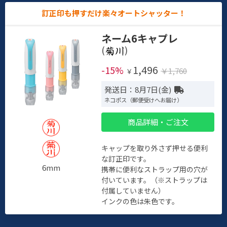
訂正印も押すだけ楽々オートシャッター！
ネーム6キャプレ
(
)
1,496
-15%
￥1,760
￥
発送日：8月7日(金)
ネコポス（郵便受けへお届け）
商品詳細・ご注文
キャップを取り外さず押せる便利
な訂正印です。
6mm
携帯に便利なストラップ用の穴が
付いています。（※ストラップは
付属していません）
インクの色は朱色です。