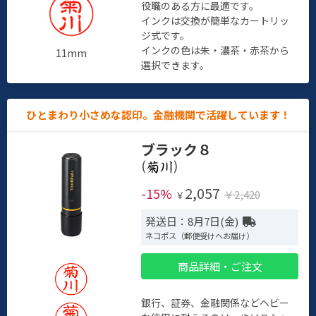
役職のある方に最適です。
インクは交換が簡単なカートリッ
ジ式です。
インクの色は朱・濃茶・赤茶から
11mm
選択できます。
ひとまわり小さめな認印。金融機関で活躍しています！
ブラック８
(
)
2,057
-15%
￥2,420
￥
発送日：8月7日(金)
ネコポス（郵便受けへお届け）
商品詳細・ご注文
銀行、証券、金融関係などヘビー