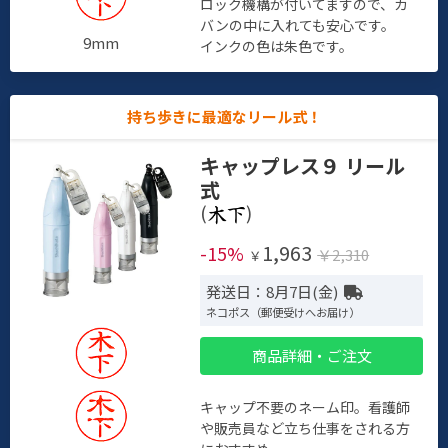
ロック機構が付いてますので、カ
バンの中に入れても安心です。
9mm
インクの色は朱色です。
持ち歩きに最適なリール式！
キャップレス９ リール
式
(
)
1,963
-15%
￥2,310
￥
発送日：8月7日(金)
ネコポス（郵便受けへお届け）
商品詳細・ご注文
キャップ不要のネーム印。看護師
や販売員など立ち仕事をされる方