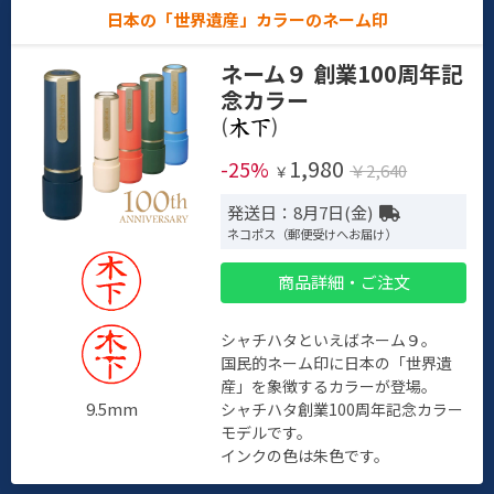
日本の「世界遺産」カラーのネーム印
ネーム９ 創業100周年記
念カラー
(
)
1,980
-25%
￥2,640
￥
発送日：8月7日(金)
ネコポス（郵便受けへお届け）
商品詳細・ご注文
シャチハタといえばネーム９。
国民的ネーム印に日本の「世界遺
産」を象徴するカラーが登場。
9.5mm
シャチハタ創業100周年記念カラー
モデルです。
インクの色は朱色です。