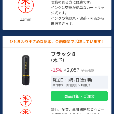
役職のある方に最適です。
インクは交換が簡単なカートリッ
ジ式です。
インクの色は朱・濃茶・赤茶から
11mm
選択できます。
ひとまわり小さめな認印。金融機関で活躍しています！
ブラック８
(
)
2,057
-15%
￥2,420
￥
発送日：8月7日(金)
ネコポス（郵便受けへお届け）
商品詳細・ご注文
銀行、証券、金融関係などヘビー