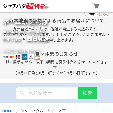
Skip
ネーム印 超特急
熊本地震の影響による商品のお届けについて
to
content
九州全域へのお届けに遅延が発生する見込みです。
全書体サンプル
選
から
んで
ご迷惑をお掛けいたしますが、何とぞご了承いただきますよう
即日発送！
今すぐ注文
お願い申し上げます。
※平日12時受付分まで
夏季休業のお知らせ
誠に勝手ながら、以下の期間を夏季休業とさせていただきま
す。
【 8月11日及び8月13日(木)から8月16日(日) まで 】
検索
HOME
シャチハタネーム印：木下