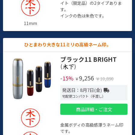
イト（限定品）の2タイプありま
す。
インクの色は朱色です。
11mm
ひとまわり大きな11ミリの高級ネーム印。
ブラック11 BRIGHT
(
)
9,256
-15%
￥10,890
￥
発送日：8月7日(金)
宅配便コンパクト（手渡し）
商品詳細・ご注文
金属ボディの高級感漂うネーム印
です。