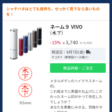
シャチハタはとても長持ち。せっかく買うなら良いもの
を！
ネーム９ VIVO
(
)
3,740
-15%
￥4,400
￥
発送日：8月7日(金)
ネコポス（郵便受けへお届け）
商品詳細・ご注文
メタルボディのハイクラスネーム
印。
これ程までに表面の仕上げにこだ
わったネーム印がかつて存在した
でしょうか？
9.5mm
あなたを素敵にみせる、究極のネ