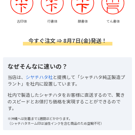
古印体
行書体
隷書体
てん書体
今すぐ注文 ⇒ 8月7日(金)発送！
なぜそんなに速いの？
当店は、
シヤチハタ社
と提携して「シャチハタ純正製造プ
ラント」を社内に設置しています。
社内で製造したシャチハタをお客様に直送するので、驚き
のスピードとお値打ち価格を実現することができるので
す。
※沖縄へは到着まで1週間ほどかかります。
（シャチハタネーム印は油性インクを含む商品のため空輸不可）