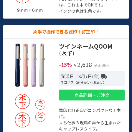
は、これ１本でOKです。
9mm + 6mm
インクの色は朱色です。
片手で操作できる認印＋訂正印！
ツインネームQOOM
(
)
2,618
-15%
￥3,080
￥
発送日：8月7日(金)
ネコポス（郵便受けへお届け）
商品詳細・ご注文
認印と訂正印がコンパクトな１本
に。
立ち仕事の現場の声から生まれた
キャップレスタイプ。