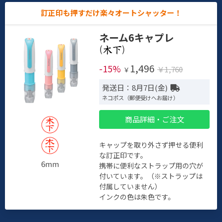
訂正印も押すだけ楽々オートシャッター！
ネーム6キャプレ
(
)
1,496
-15%
￥1,760
￥
発送日：8月7日(金)
ネコポス（郵便受けへお届け）
商品詳細・ご注文
キャップを取り外さず押せる便利
な訂正印です。
6mm
携帯に便利なストラップ用の穴が
付いています。（※ストラップは
付属していません）
インクの色は朱色です。