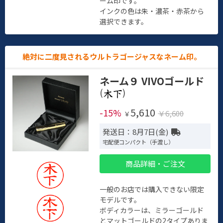
ーム印です。
インクの色は朱・濃茶・赤茶から
選択できます。
絶対に二度見されるウルトラゴージャスなネーム印。
ネーム９ VIVOゴールド
(
)
5,610
-15%
￥6,600
￥
発送日：8月7日(金)
宅配便コンパクト（手渡し）
商品詳細・ご注文
一般のお店では購入できない限定
モデルです。
ボディカラーは、ミラーゴールド
とマットゴールドの2タイプありま