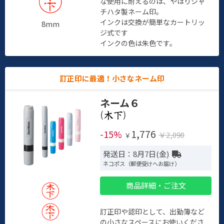
な使用に耐えるのは、やはりシャ
チハタ製ネーム印。
インクは交換が簡単なカートリッ
8mm
ジ式です
インクの色は朱色です。
訂正印に最適！小さなネーム印
ネーム６
(
)
1,776
-15%
￥2,090
￥
発送日：8月7日(金)
ネコポス（郵便受けへお届け）
商品詳細・ご注文
訂正印や認印として、出勤簿など
の小さなスペースにお使いくださ