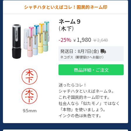
シャチハタといえばコレ！国民的ネーム印
ネーム９
(
)
1,980
-25%
￥2,640
￥
発送日：8月7日(金)
ネコポス（郵便受けへお届け）
商品詳細・ご注文
迷ったらコレ！
シャチハタといえばネーム９。
これぞ国民的ネーム印です。
社会人なら「似たモノ」ではなく
「本物」を使いましょう。
9.5mm
インクの色は朱色です。