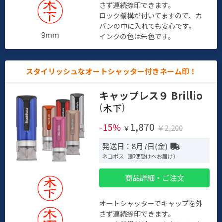
さず連続捺印できます。
ロック機構が付いてますので、カ
バンの中に入れても安心です。
9mm
インクの色は朱色です。
スタイリッシュなオートシャッター付きネーム印！
キャップレス９ Brillio
(
)
1,870
-15%
￥2,200
￥
発送日：8月7日(金)
ネコポス（郵便受けへお届け）
商品詳細・ご注文
オートシャッターでキャップを外
さず連続捺印できます。