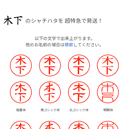
のシャチハタを
超特急で発送！
以下の文字で出来上がります。
他のお名前の場合は
検索
してください。
楷書体
角ゴシック体
丸ゴシック体
明朝体