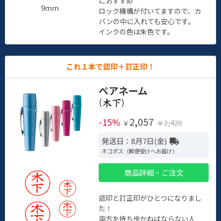
におすすめ
9mm
ロック機構が付いてますので、カ
バンの中に入れても安心です。
インクの色は朱色です。
これ１本で認印＋訂正印！
ペアネーム
(
)
2,057
-15%
￥2,420
￥
発送日：8月7日(金)
ネコポス（郵便受けへお届け）
商品詳細・ご注文
認印と訂正印がひとつになりまし
た！
両方を持ち歩かねばならない人