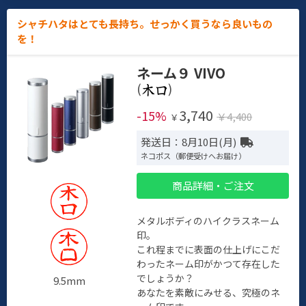
シャチハタはとても長持ち。せっかく買うなら良いもの
を！
ネーム９ VIVO
(
)
3,740
-15%
￥4,400
￥
発送日：8月10日(月)
ネコポス（郵便受けへお届け）
商品詳細・ご注文
メタルボディのハイクラスネーム
印。
これ程までに表面の仕上げにこだ
わったネーム印がかつて存在した
でしょうか？
9.5mm
あなたを素敵にみせる、究極のネ