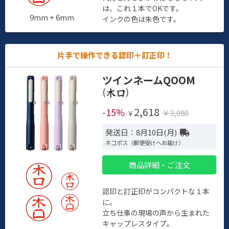
は、これ１本でOKです。
9mm + 6mm
インクの色は朱色です。
片手で操作できる認印＋訂正印！
ツインネームQOOM
(
)
2,618
-15%
￥3,080
￥
発送日：8月10日(月)
ネコポス（郵便受けへお届け）
商品詳細・ご注文
認印と訂正印がコンパクトな１本
に。
立ち仕事の現場の声から生まれた
キャップレスタイプ。