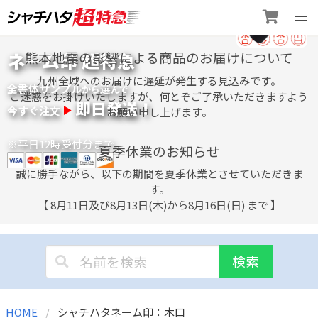
Skip
ネーム印 超特急
熊本地震の影響による商品のお届けについて
to
content
九州全域へのお届けに遅延が発生する見込みです。
全書体サンプル
選
から
んで
ご迷惑をお掛けいたしますが、何とぞご了承いただきますよう
即日発送！
今すぐ注文
お願い申し上げます。
※平日12時受付分まで
夏季休業のお知らせ
誠に勝手ながら、以下の期間を夏季休業とさせていただきま
す。
【 8月11日及び8月13日(木)から8月16日(日) まで 】
検索
HOME
シャチハタネーム印：木口