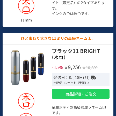
イト（限定品）の2タイプありま
す。
インクの色は朱色です。
11mm
ひとまわり大きな11ミリの高級ネーム印。
ブラック11 BRIGHT
(
)
9,256
-15%
￥10,890
￥
発送日：8月10日(月)
宅配便コンパクト（手渡し）
商品詳細・ご注文
金属ボディの高級感漂うネーム印
です。