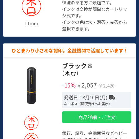
役職のある方に最適です。
インクは交換が簡単なカートリッ
ジ式です。
インクの色は朱・濃茶・赤茶から
11mm
選択できます。
ひとまわり小さめな認印。金融機関で活躍しています！
ブラック８
(
)
2,057
-15%
￥2,420
￥
発送日：8月10日(月)
ネコポス（郵便受けへお届け）
商品詳細・ご注文
銀行、証券、金融関係などヘビー