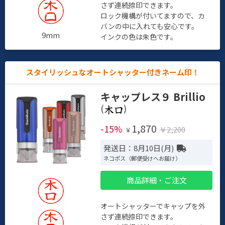
さず連続捺印できます。
ロック機構が付いてますので、カ
バンの中に入れても安心です。
9mm
インクの色は朱色です。
スタイリッシュなオートシャッター付きネーム印！
キャップレス９ Brillio
(
)
1,870
-15%
￥2,200
￥
発送日：8月10日(月)
ネコポス（郵便受けへお届け）
商品詳細・ご注文
オートシャッターでキャップを外
さず連続捺印できます。