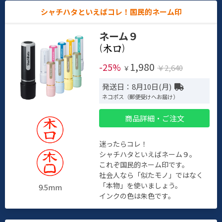
シャチハタといえばコレ！国民的ネーム印
ネーム９
(
)
1,980
-25%
￥2,640
￥
発送日：8月10日(月)
ネコポス（郵便受けへお届け）
商品詳細・ご注文
迷ったらコレ！
シャチハタといえばネーム９。
これぞ国民的ネーム印です。
社会人なら「似たモノ」ではなく
「本物」を使いましょう。
9.5mm
インクの色は朱色です。