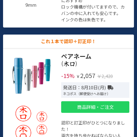
におすすめ
9mm
ロック機構が付いてますので、カ
バンの中に入れても安心です。
インクの色は朱色です。
これ１本で認印＋訂正印！
ペアネーム
(
)
2,057
-15%
￥2,420
￥
発送日：8月10日(月)
ネコポス（郵便受けへお届け）
商品詳細・ご注文
認印と訂正印がひとつになりまし
た！
両方を持ち歩かねばならない人