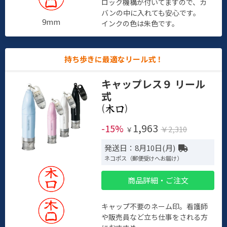
ロック機構が付いてますので、カ
バンの中に入れても安心です。
9mm
インクの色は朱色です。
持ち歩きに最適なリール式！
キャップレス９ リール
式
(
)
1,963
-15%
￥2,310
￥
発送日：8月10日(月)
ネコポス（郵便受けへお届け）
商品詳細・ご注文
キャップ不要のネーム印。看護師
や販売員など立ち仕事をされる方