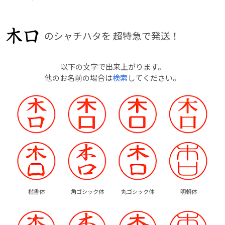
のシャチハタを
超特急で発送！
以下の文字で出来上がります。
他のお名前の場合は
検索
してください。
楷書体
角ゴシック体
丸ゴシック体
明朝体