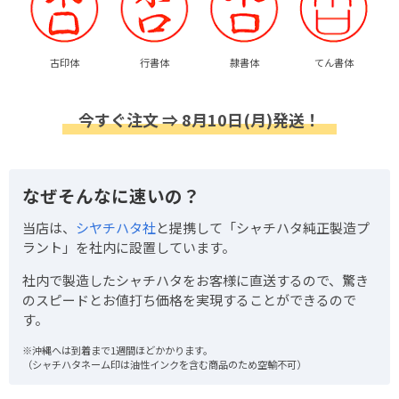
古印体
行書体
隷書体
てん書体
今すぐ注文 ⇒ 8月10日(月)発送！
なぜそんなに速いの？
当店は、
シヤチハタ社
と提携して「シャチハタ純正製造プ
ラント」を社内に設置しています。
社内で製造したシャチハタをお客様に直送するので、驚き
のスピードとお値打ち価格を実現することができるので
す。
※沖縄へは到着まで1週間ほどかかります。
（シャチハタネーム印は油性インクを含む商品のため空輸不可）