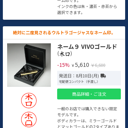
ーム印です。
インクの色は朱・濃茶・赤茶から
選択できます。
絶対に二度見されるウルトラゴージャスなネーム印。
ネーム９ VIVOゴールド
(
)
5,610
-15%
￥6,600
￥
発送日：8月10日(月)
宅配便コンパクト（手渡し）
商品詳細・ご注文
一般のお店では購入できない限定
モデルです。
ボディカラーは、ミラーゴールド
とマットゴールドの2タイプありま