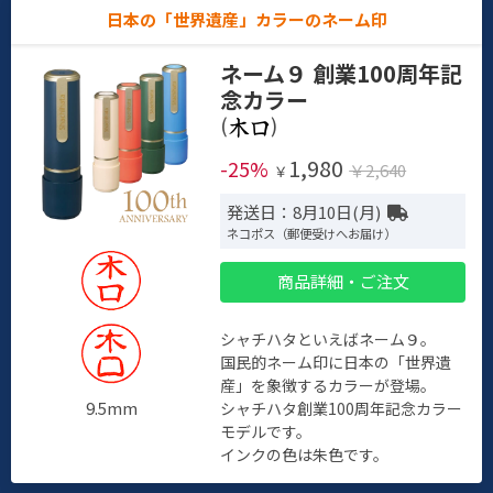
日本の「世界遺産」カラーのネーム印
ネーム９ 創業100周年記
念カラー
(
)
1,980
-25%
￥2,640
￥
発送日：8月10日(月)
ネコポス（郵便受けへお届け）
商品詳細・ご注文
シャチハタといえばネーム９。
国民的ネーム印に日本の「世界遺
産」を象徴するカラーが登場。
9.5mm
シャチハタ創業100周年記念カラー
モデルです。
インクの色は朱色です。