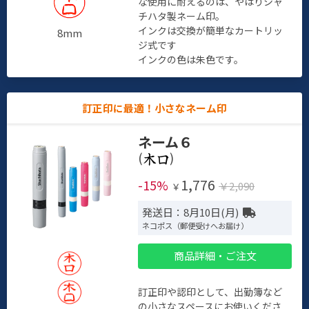
な使用に耐えるのは、やはりシャ
チハタ製ネーム印。
インクは交換が簡単なカートリッ
8mm
ジ式です
インクの色は朱色です。
訂正印に最適！小さなネーム印
ネーム６
(
)
1,776
-15%
￥2,090
￥
発送日：8月10日(月)
ネコポス（郵便受けへお届け）
商品詳細・ご注文
訂正印や認印として、出勤簿など
の小さなスペースにお使いくださ