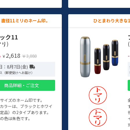
直径11ミリのネーム印。
ひとまわり大きな
ック11
)
(
2,618
%
￥3,080
￥
日：8月7日(金)
ス（郵便受けへお届け）
商品詳細・ご注文
めサイズのネーム印です。
ィカラーは、ブラックとホワイ
定品）の2タイプあります。
の色は朱色です。