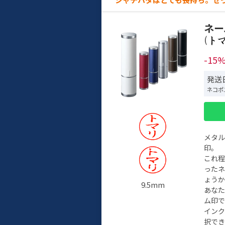
ネー
(
-15
発送
ネコポ
メタ
印。
これ
った
ょう
9.5mm
あな
ム印で
イン
択でき