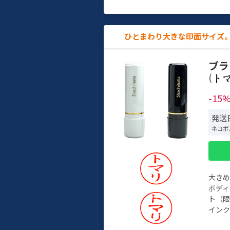
ひとまわり大きな印面サイズ。
ブラ
(
-15
発送
ネコポ
大き
ボデ
ト（限
インク