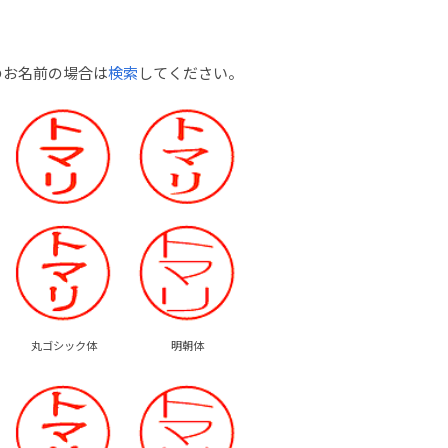
のお名前の場合は
検索
してください。
丸ゴシック体
明朝体