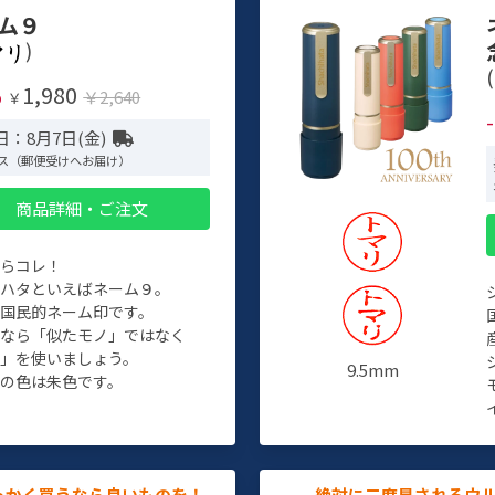
ム９
)
(
1,980
%
￥2,640
￥
日：8月7日(金)
ス（郵便受けへお届け）
商品詳細・ご注文
たらコレ！
チハタといえばネーム９。
ぞ国民的ネーム印です。
人なら「似たモノ」ではなく
物」を使いましょう。
9.5mm
の色は朱色です。
っかく買うなら良いものを！
絶対に二度見されるウ