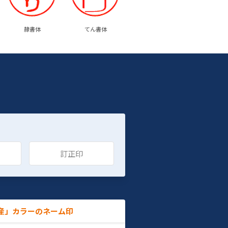
隷書体
てん書体
訂正印
産」カラーのネーム印