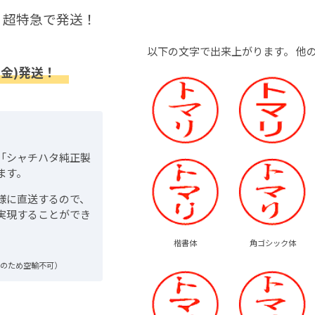
超特急で発送！
以下の文字で出来上がります。
他
(金)発送！
「シャチハタ純正製
ます。
様に直送するので、
実現することができ
楷書体
角ゴシック体
品のため空輸不可）