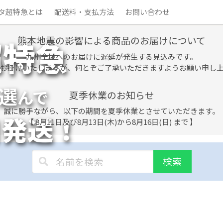
タ超特急とは
配送料・支払方法
お問い合わせ
熊本地震の影響による商品のお届けについて
超特急
九州全域へのお届けに遅延が発生する見込みです。
お掛けいたしますが、何とぞご了承いただきますようお願い申し
選
んで
夏季休業のお知らせ
誠に勝手ながら、以下の期間を夏季休業とさせていただきます。
日発送！
【 8月11日及び8月13日(木)から8月16日(日) まで 】
検索