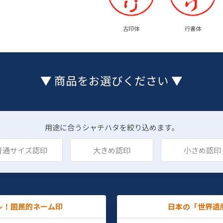
古印体
行書体
▼ 商品をお選びください ▼
用途に合うシャチハタを絞り込めます。
普通サイズ認印
大きめ認印
小さめ認印
レ！国民的ネーム印
日本の「世界遺