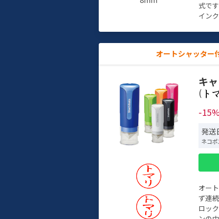
式で
インク
オートシャッター
キャ
(
-15
発送
ネコポ
オー
ず連続
ロック
ンの中