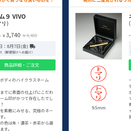
ム９ VIVO
)
(
3,740
%
￥4,400
￥
日：8月7日(金)
ス（郵便受けへお届け）
商品詳細・ご注文
ルボディのハイクラスネーム
程までに表面の仕上げにこだわ
ネーム印がかつて存在したでし
か？
9.5mm
たを素敵にみせる、究極のネー
す。
クの色は朱・濃茶・赤茶から選
ます。