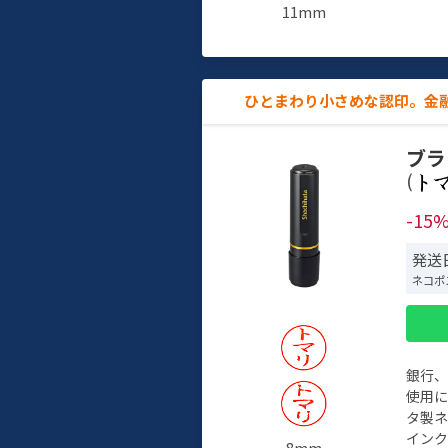
11mm
ひとまわり小さめな認印。金
ブラ
(
-15
発送
ネコポ
銀行
使用
タ製
イン
8mm