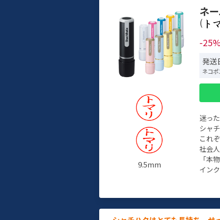
ネー
(
-25
発送
ネコポ
迷っ
シャ
これ
社会
「本
9.5mm
インク
シャチハタはとても長持ち。せ