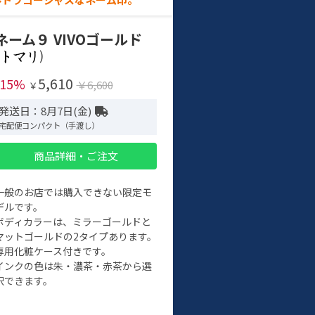
ネーム９ VIVOゴールド
)
5,610
-15%
￥6,600
￥
発送日：8月7日(金)
宅配便コンパクト（手渡し）
商品詳細・ご注文
一般のお店では購入できない限定モ
デルです。
ボディカラーは、ミラーゴールドと
マットゴールドの2タイプあります。
専用化粧ケース付きです。
インクの色は朱・濃茶・赤茶から選
択できます。