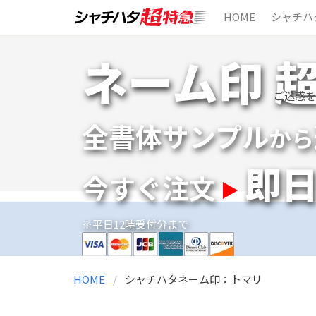
HOME
シャチハ
Skip
ネーム印 
to
content
ご迷惑を
全書体サンプル
から
即
今すぐ注文
※平日12時受付分まで
HOME
シャチハタネーム印：トマリ