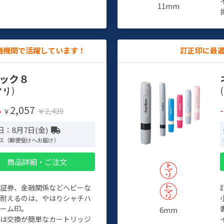
11mm
融機関で活躍しています！
訂正印に最
ック８
)
(
2,057
%
￥2,420
￥
日：8月7日(金)
ス（郵便受けへお届け）
商品詳細・ご注文
、証券、金融関係などヘビーな
に耐えるのは、やはりシャチハ
ネーム印。
6mm
クは交換が簡単なカートリッジ