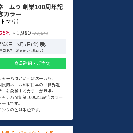
ネーム９ 創業100周年記
念カラー
)
1,980
-25%
￥2,640
￥
発送日：8月7日(金)
ネコポス（郵便受けへお届け）
商品詳細・ご注文
シャチハタといえばネーム９。
国民的ネーム印に日本の「世界遺
産」を象徴するカラーが登場。
シャチハタ創業100周年記念カラー
モデルです。
インクの色は朱色です。
ルトラゴージャスなネーム印。