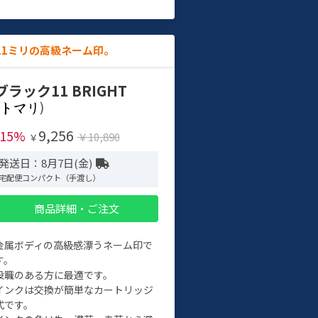
11ミリの高級ネーム印。
ブラック11 BRIGHT
)
9,256
-15%
￥10,890
￥
発送日：8月7日(金)
宅配便コンパクト（手渡し）
商品詳細・ご注文
金属ボディの高級感漂うネーム印で
す。
役職のある方に最適です。
インクは交換が簡単なカートリッジ
式です。