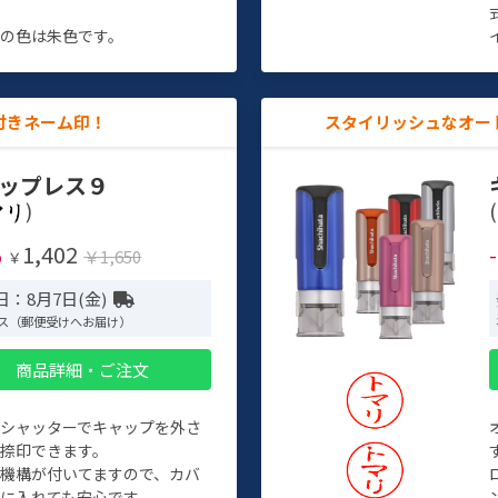
す
の色は朱色です。
付きネーム印！
スタイリッシュなオー
ップレス９
)
(
1,402
%
￥1,650
￥
日：8月7日(金)
ス（郵便受けへお届け）
商品詳細・ご注文
トシャッターでキャップを外さ
捺印できます。
機構が付いてますので、カバ
に入れても安心です。