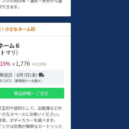
インクの色は朱・濃茶・赤茶から選
択できます。
適！小さなネーム印
ネーム６
)
1,776
-15%
￥2,090
￥
発送日：8月7日(金)
ネコポス（郵便受けへお届け）
商品詳細・ご注文
訂正印や認印として、出勤簿などの
小さなスペースにお使いください。
書体、ボディカラーを選べます。
インクは交換が簡単なカートリッジ