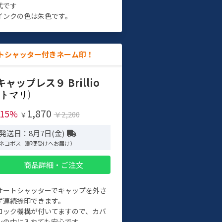
式です
インクの色は朱色です。
トシャッター付きネーム印！
キャップレス９ Brillio
)
1,870
-15%
￥2,200
￥
発送日：8月7日(金)
ネコポス（郵便受けへお届け）
商品詳細・ご注文
オートシャッターでキャップを外さ
ず連続捺印できます。
ロック機構が付いてますので、カバ
ンの中に入れても安心です。