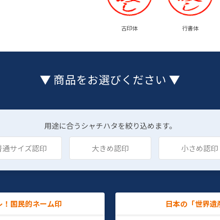
古印体
行書体
▼ 商品をお選びください ▼
用途に合うシャチハタを絞り込めます。
普通サイズ認印
大きめ認印
小さめ認印
レ！国民的ネーム印
日本の「世界遺