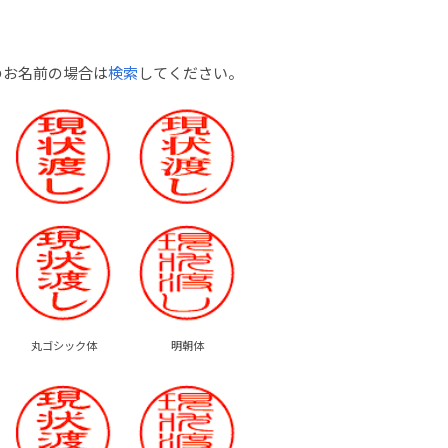
のお名前の場合は
検索
してください。
丸ゴシック体
明朝体