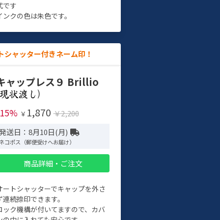
式です
インクの色は朱色です。
トシャッター付きネーム印！
キャップレス９ Brillio
)
1,870
-15%
￥2,200
￥
発送日：8月10日(月)
ネコポス（郵便受けへお届け）
商品詳細・ご注文
オートシャッターでキャップを外さ
ず連続捺印できます。
ロック機構が付いてますので、カバ
ンの中に入れても安心です。