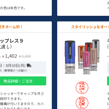
す
の色は朱色です。
付きネーム印！
スタイリッシュなオー
ップレス９
)
(
1,402
%
￥1,650
￥
：8月10日(月)
ス（郵便受けへお届け）
商品詳細・ご注文
トシャッターでキャップを外さ
捺印できます。
機構が付いてますので、カバ
に入れても安心です。