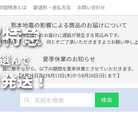
タ超特急とは
配送料・支払方法
お問い合わせ
熊本地震の影響による商品のお届けについて
超特急
九州全域へのお届けに遅延が発生する見込みです。
お掛けいたしますが、何とぞご了承いただきますようお願い申し
選
んで
夏季休業のお知らせ
誠に勝手ながら、以下の期間を夏季休業とさせていただきます。
日発送！
【 8月11日及び8月13日(木)から8月16日(日) まで 】
検索