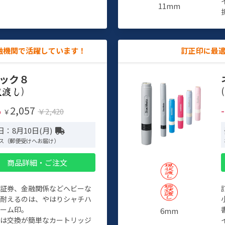
11mm
融機関で活躍しています！
訂正印に最
ック８
)
(
2,057
%
￥2,420
￥
：8月10日(月)
ス（郵便受けへお届け）
商品詳細・ご注文
、証券、金融関係などヘビーな
に耐えるのは、やはりシャチハ
ネーム印。
6mm
クは交換が簡単なカートリッジ