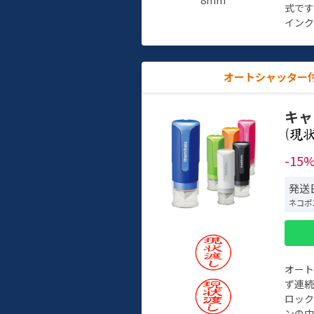
式で
インク
オートシャッター
キャ
(
-15
発送日
ネコポ
オー
ず連続
ロック
ンの中