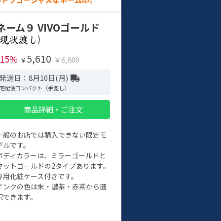
ネーム９ VIVOゴールド
)
5,610
-15%
￥6,600
￥
発送日：8月10日(月)
宅配便コンパクト（手渡し）
商品詳細・ご注文
一般のお店では購入できない限定モ
デルです。
ボディカラーは、ミラーゴールドと
マットゴールドの2タイプあります。
専用化粧ケース付きです。
インクの色は朱・濃茶・赤茶から選
択できます。