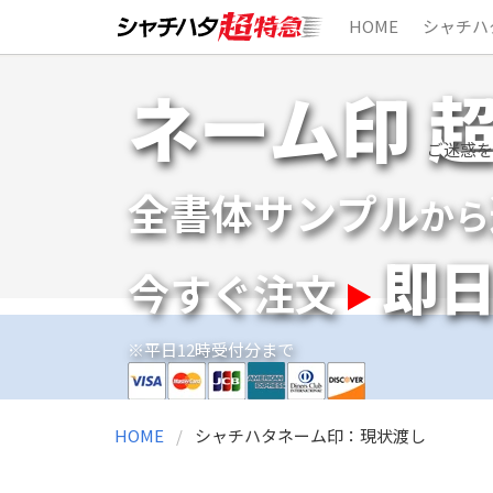
HOME
シャチハ
Skip
ネーム印 
to
content
ご迷惑を
全書体サンプル
から
即
今すぐ注文
※平日12時受付分まで
HOME
シャチハタネーム印：現状渡し