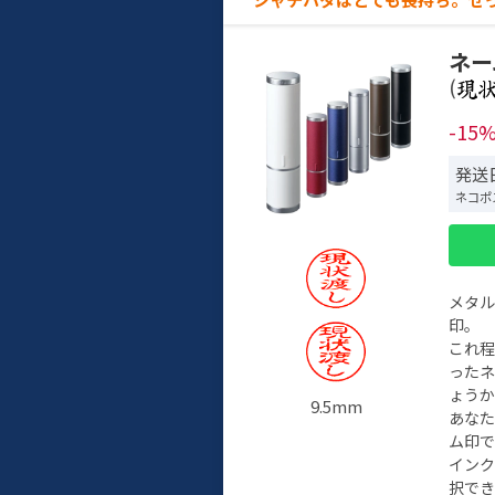
ネー
(
-15
発送日
ネコポ
メタ
印。
これ
った
ょう
9.5mm
あな
ム印で
イン
択でき