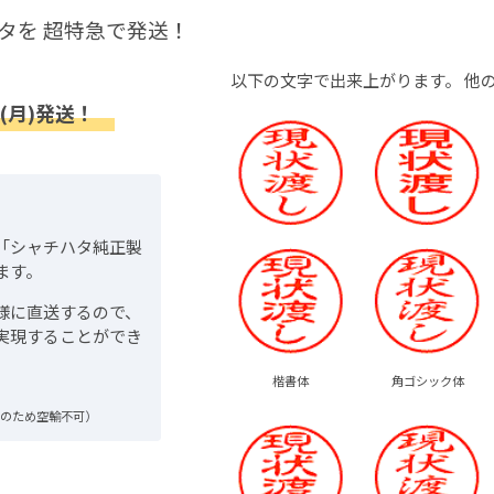
タを
超特急で発送！
以下の文字で出来上がります。
他
(月)発送！
「シャチハタ純正製
ます。
様に直送するので、
実現することができ
楷書体
角ゴシック体
品のため空輸不可）