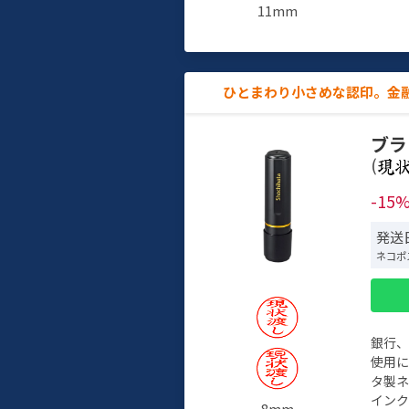
11mm
ひとまわり小さめな認印。金
ブラ
(
-15
発送日
ネコポ
銀行
使用
タ製
イン
8mm