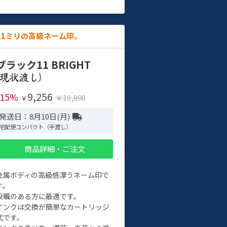
11ミリの高級ネーム印。
ブラック11 BRIGHT
)
9,256
-15%
￥10,890
￥
発送日：8月10日(月)
宅配便コンパクト（手渡し）
商品詳細・ご注文
金属ボディの高級感漂うネーム印で
す。
役職のある方に最適です。
インクは交換が簡単なカートリッジ
式です。