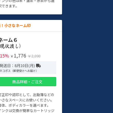
インクの色は朱・濃茶・赤茶から選
択できます。
適！小さなネーム印
ネーム６
)
1,776
-15%
￥2,090
￥
発送日：8月10日(月)
ネコポス（郵便受けへお届け）
商品詳細・ご注文
訂正印や認印として、出勤簿などの
小さなスペースにお使いください。
書体、ボディカラーを選べます。
インクは交換が簡単なカートリッジ