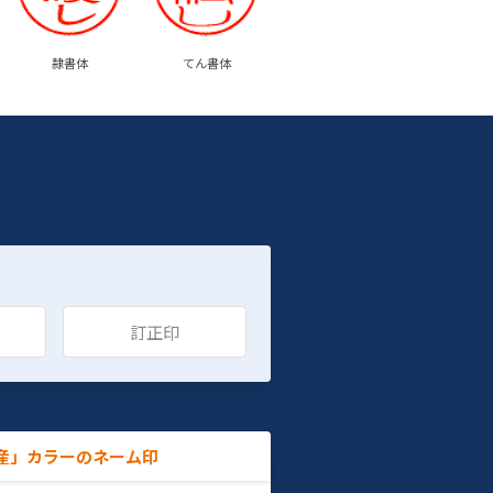
隷書体
てん書体
訂正印
産」カラーのネーム印