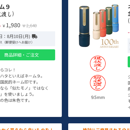
ム９
)
(
1,980
%
￥2,640
￥
：8月10日(月)
ス（郵便受けへお届け）
商品詳細・ご注文
たらコレ！
チハタといえばネーム９。
ぞ国民的ネーム印です。
人なら「似たモノ」ではなく
物」を使いましょう。
9.5mm
の色は朱色です。
っかく買うなら良いものを！
絶対に二度見されるウ