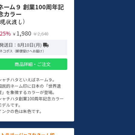
ネーム９ 創業100周年記
念カラー
)
1,980
-25%
￥2,640
￥
発送日：8月10日(月)
ネコポス（郵便受けへお届け）
商品詳細・ご注文
シャチハタといえばネーム９。
国民的ネーム印に日本の「世界遺
産」を象徴するカラーが登場。
シャチハタ創業100周年記念カラー
モデルです。
インクの色は朱色です。
ルトラゴージャスなネーム印。