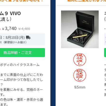
ム９ VIVO
)
(
3,740
%
￥4,400
￥
：8月10日(月)
ス（郵便受けへお届け）
商品詳細・ご注文
ルボディのハイクラスネーム
程までに表面の仕上げにこだわ
ネーム印がかつて存在したでし
か？
9.5mm
たを素敵にみせる、究極のネー
す。
クの色は朱・濃茶・赤茶から選
ます。