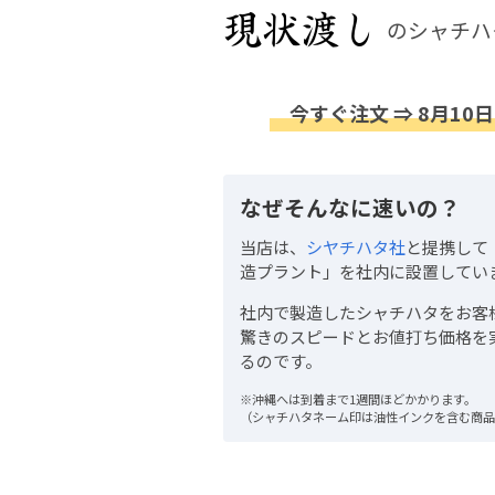
のシャチハ
今すぐ注文 ⇒ 8月10日
なぜそんなに速いの？
当店は、
シヤチハタ社
と提携して
造プラント」を社内に設置してい
社内で製造したシャチハタをお客
驚きのスピードとお値打ち価格を
るのです。
※沖縄へは到着まで1週間ほどかかります。
（シャチハタネーム印は油性インクを含む商