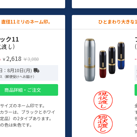
直径11ミリのネーム印。
ひとまわり大きな
ック11
)
(
2,618
%
￥3,080
￥
：8月10日(月)
ス（郵便受けへお届け）
商品詳細・ご注文
めサイズのネーム印です。
ィカラーは、ブラックとホワイ
定品）の2タイプあります。
の色は朱色です。