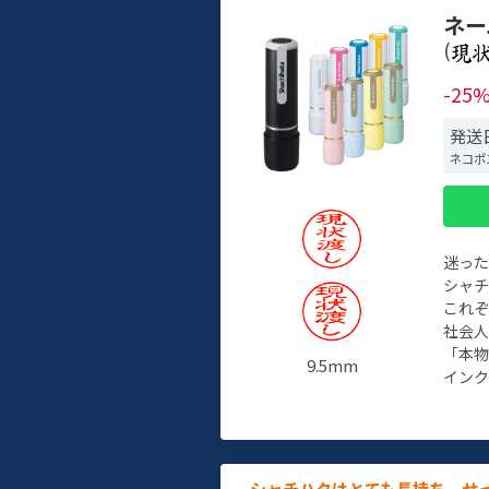
ネー
(
-25
発送日
ネコポ
迷っ
シャ
これ
社会
「本
9.5mm
インク
シャチハタはとても長持ち。せ