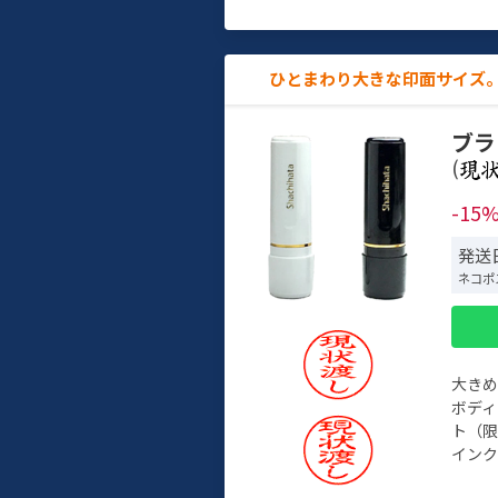
ひとまわり大きな印面サイズ。
ブラ
(
-15
発送日
ネコポ
大き
ボデ
ト（限
インク