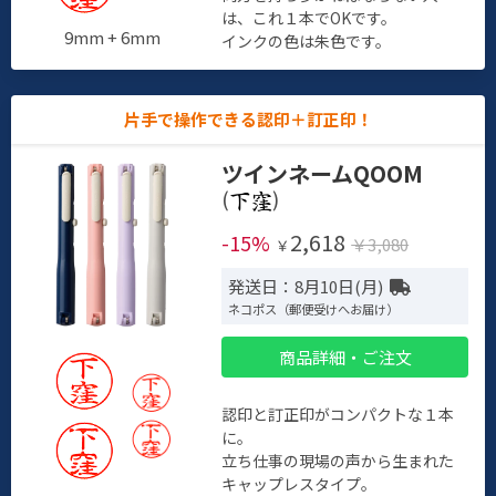
は、これ１本でOKです。
9mm + 6mm
インクの色は朱色です。
片手で操作できる認印＋訂正印！
ツインネームQOOM
(
)
2,618
-15%
￥3,080
￥
発送日：8月10日(月)
ネコポス（郵便受けへお届け）
商品詳細・ご注文
認印と訂正印がコンパクトな１本
に。
立ち仕事の現場の声から生まれた
キャップレスタイプ。