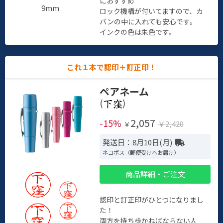
におすすめ
9mm
ロック機構が付いてますので、カ
バンの中に入れても安心です。
インクの色は朱色です。
これ１本で認印＋訂正印！
ペアネーム
(
)
2,057
-15%
￥2,420
￥
発送日：8月10日(月)
ネコポス（郵便受けへお届け）
商品詳細・ご注文
認印と訂正印がひとつになりまし
た！
両方を持ち歩かねばならない人