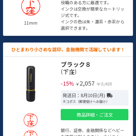
役職のある方に最適です。
インクは交換が簡単なカートリッ
ジ式です。
インクの色は朱・濃茶・赤茶から
11mm
選択できます。
ひとまわり小さめな認印。金融機関で活躍しています！
ブラック８
(
)
2,057
-15%
￥2,420
￥
発送日：8月10日(月)
ネコポス（郵便受けへお届け）
商品詳細・ご注文
銀行、証券、金融関係などヘビー