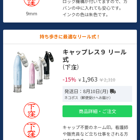
ロック機構が付いてますので、カ
バンの中に入れても安心です。
9mm
インクの色は朱色です。
持ち歩きに最適なリール式！
キャップレス９ リール
式
(
)
1,963
-15%
￥2,310
￥
発送日：8月10日(月)
ネコポス（郵便受けへお届け）
商品詳細・ご注文
キャップ不要のネーム印。看護師
や販売員など立ち仕事をされる方