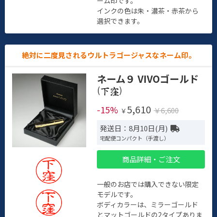
ーム印です。
インクの色は朱・濃茶・赤茶から
選択できます。
絶対に二度見されるウルトラゴージャスなネーム印。
ネーム９ VIVOゴールド
(
)
5,610
-15%
￥6,600
￥
発送日：8月10日(月)
宅配便コンパクト（手渡し）
商品詳細・ご注文
一般のお店では購入できない限定
モデルです。
ボディカラーは、ミラーゴールド
とマットゴールドの2タイプありま