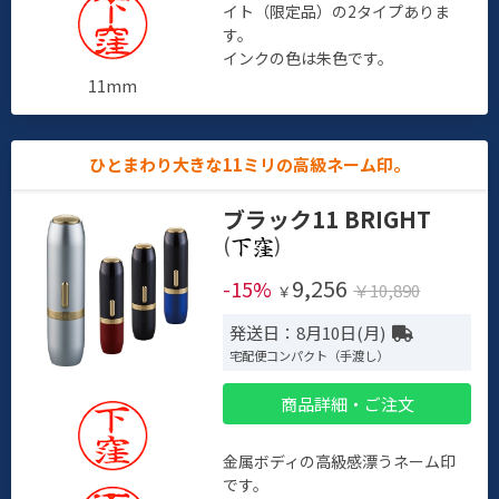
イト（限定品）の2タイプありま
す。
インクの色は朱色です。
11mm
ひとまわり大きな11ミリの高級ネーム印。
ブラック11 BRIGHT
(
)
9,256
-15%
￥10,890
￥
発送日：8月10日(月)
宅配便コンパクト（手渡し）
商品詳細・ご注文
金属ボディの高級感漂うネーム印
です。