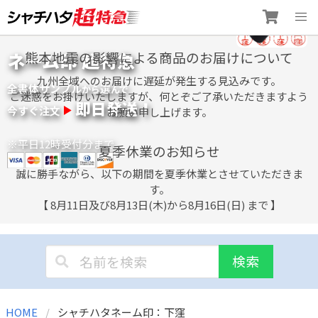
Skip
ネーム印 超特急
熊本地震の影響による商品のお届けについて
to
content
九州全域へのお届けに遅延が発生する見込みです。
全書体サンプル
選
から
んで
ご迷惑をお掛けいたしますが、何とぞご了承いただきますよう
即日発送！
今すぐ注文
お願い申し上げます。
※平日12時受付分まで
夏季休業のお知らせ
誠に勝手ながら、以下の期間を夏季休業とさせていただきま
す。
【 8月11日及び8月13日(木)から8月16日(日) まで 】
検索
HOME
シャチハタネーム印：下窪