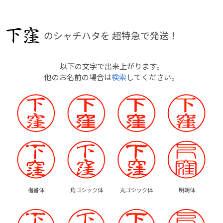
のシャチハタを
超特急で発送！
以下の文字で出来上がります。
他のお名前の場合は
検索
してください。
楷書体
角ゴシック体
丸ゴシック体
明朝体