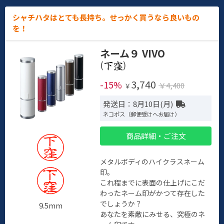
シャチハタはとても長持ち。せっかく買うなら良いもの
を！
ネーム９ VIVO
(
)
3,740
-15%
￥4,400
￥
発送日：8月10日(月)
ネコポス（郵便受けへお届け）
商品詳細・ご注文
メタルボディのハイクラスネーム
印。
これ程までに表面の仕上げにこだ
わったネーム印がかつて存在した
でしょうか？
9.5mm
あなたを素敵にみせる、究極のネ