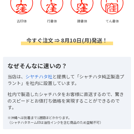
古印体
行書体
隷書体
てん書体
今すぐ注文 ⇒ 8月10日(月)発送！
なぜそんなに速いの？
当店は、
シヤチハタ社
と提携して「シャチハタ純正製造プ
ラント」を社内に設置しています。
社内で製造したシャチハタをお客様に直送するので、驚き
のスピードとお値打ち価格を実現することができるので
す。
※沖縄へは到着まで1週間ほどかかります。
（シャチハタネーム印は油性インクを含む商品のため空輸不可）