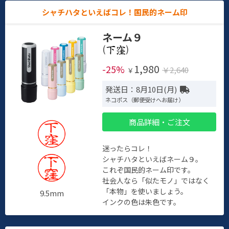
シャチハタといえばコレ！国民的ネーム印
ネーム９
(
)
1,980
-25%
￥2,640
￥
発送日：8月10日(月)
ネコポス（郵便受けへお届け）
商品詳細・ご注文
迷ったらコレ！
シャチハタといえばネーム９。
これぞ国民的ネーム印です。
社会人なら「似たモノ」ではなく
「本物」を使いましょう。
9.5mm
インクの色は朱色です。