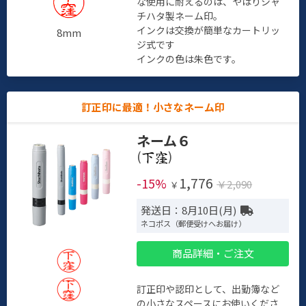
な使用に耐えるのは、やはりシャ
チハタ製ネーム印。
インクは交換が簡単なカートリッ
8mm
ジ式です
インクの色は朱色です。
訂正印に最適！小さなネーム印
ネーム６
(
)
1,776
-15%
￥2,090
￥
発送日：8月10日(月)
ネコポス（郵便受けへお届け）
商品詳細・ご注文
訂正印や認印として、出勤簿など
の小さなスペースにお使いくださ