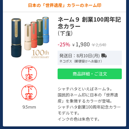
日本の「世界遺産」カラーのネーム印
ネーム９ 創業100周年記
念カラー
(
)
1,980
-25%
￥2,640
￥
発送日：8月10日(月)
ネコポス（郵便受けへお届け）
商品詳細・ご注文
シャチハタといえばネーム９。
国民的ネーム印に日本の「世界遺
産」を象徴するカラーが登場。
9.5mm
シャチハタ創業100周年記念カラー
モデルです。
インクの色は朱色です。