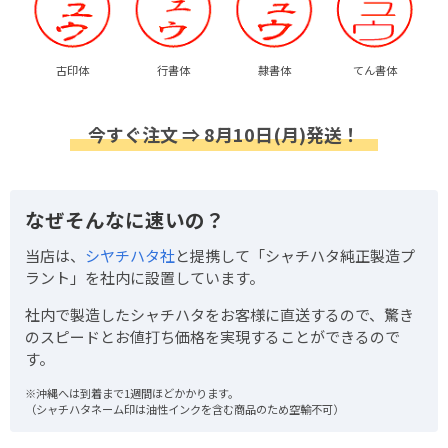
古印体
行書体
隷書体
てん書体
今すぐ注文 ⇒ 8月10日(月)発送！
なぜそんなに速いの？
当店は、
シヤチハタ社
と提携して「シャチハタ純正製造プ
ラント」を社内に設置しています。
社内で製造したシャチハタをお客様に直送するので、驚き
のスピードとお値打ち価格を実現することができるので
す。
※沖縄へは到着まで1週間ほどかかります。
（シャチハタネーム印は油性インクを含む商品のため空輸不可）