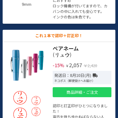
におすすめ
9mm
ロック機構が付いてますので、カ
バンの中に入れても安心です。
インクの色は朱色です。
これ１本で認印＋訂正印！
ペアネーム
(
)
2,057
-15%
￥2,420
￥
発送日：8月10日(月)
ネコポス（郵便受けへお届け）
商品詳細・ご注文
認印と訂正印がひとつになりまし
た！
両方を持ち歩かねばならない人