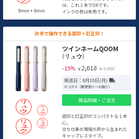
は、これ１本でOKです。
9mm + 6mm
インクの色は朱色です。
片手で操作できる認印＋訂正印！
ツインネームQOOM
(
)
2,618
-15%
￥3,080
￥
発送日：8月10日(月)
ネコポス（郵便受けへお届け）
商品詳細・ご注文
認印と訂正印がコンパクトな１本
に。
立ち仕事の現場の声から生まれた
キャップレスタイプ。