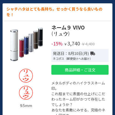
シャチハタはとても長持ち。せっかく買うなら良いもの
を！
ネーム９ VIVO
(
)
3,740
-15%
￥4,400
￥
発送日：8月10日(月)
ネコポス（郵便受けへお届け）
商品詳細・ご注文
メタルボディのハイクラスネーム
印。
これ程までに表面の仕上げにこだ
わったネーム印がかつて存在した
でしょうか？
9.5mm
あなたを素敵にみせる、究極のネ