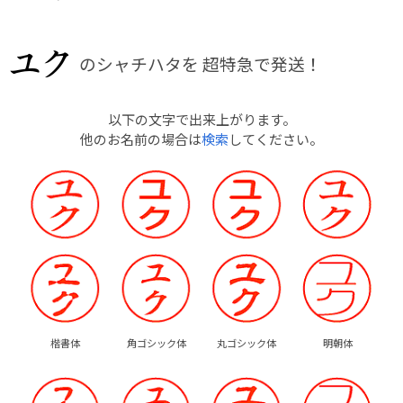
のシャチハタを
超特急で発送！
以下の文字で出来上がります。
他のお名前の場合は
検索
してください。
楷書体
角ゴシック体
丸ゴシック体
明朝体