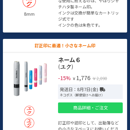
な使用に耐えるのは、やはりシャ
チハタ製ネーム印。
インクは交換が簡単なカートリッ
8mm
ジ式です
インクの色は朱色です。
訂正印に最適！小さなネーム印
ネーム６
(
)
1,776
-15%
￥2,090
￥
発送日：8月7日(金)
ネコポス（郵便受けへお届け）
商品詳細・ご注文
訂正印や認印として、出勤簿など
の小さなスペースにお使いくださ