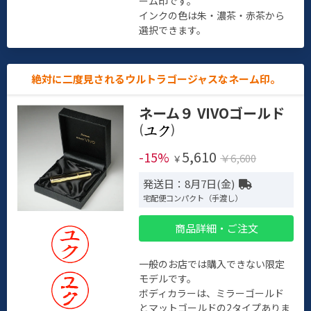
ーム印です。
インクの色は朱・濃茶・赤茶から
選択できます。
絶対に二度見されるウルトラゴージャスなネーム印。
ネーム９ VIVOゴールド
(
)
5,610
-15%
￥6,600
￥
発送日：8月7日(金)
宅配便コンパクト（手渡し）
商品詳細・ご注文
一般のお店では購入できない限定
モデルです。
ボディカラーは、ミラーゴールド
とマットゴールドの2タイプありま