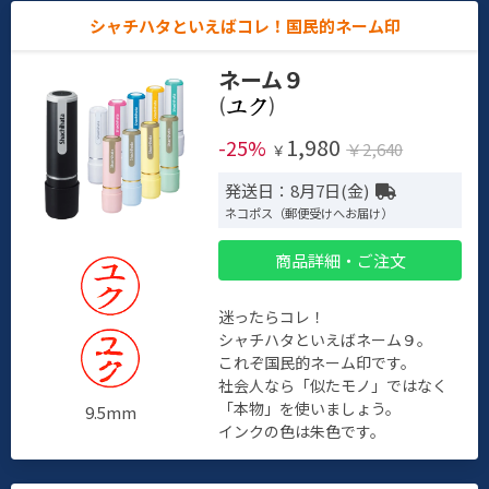
シャチハタといえばコレ！国民的ネーム印
ネーム９
(
)
1,980
-25%
￥2,640
￥
発送日：8月7日(金)
ネコポス（郵便受けへお届け）
商品詳細・ご注文
迷ったらコレ！
シャチハタといえばネーム９。
これぞ国民的ネーム印です。
社会人なら「似たモノ」ではなく
「本物」を使いましょう。
9.5mm
インクの色は朱色です。