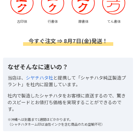
古印体
行書体
隷書体
てん書体
今すぐ注文 ⇒ 8月7日(金)発送！
なぜそんなに速いの？
当店は、
シヤチハタ社
と提携して「シャチハタ純正製造プ
ラント」を社内に設置しています。
社内で製造したシャチハタをお客様に直送するので、驚き
のスピードとお値打ち価格を実現することができるので
す。
※沖縄へは到着まで1週間ほどかかります。
（シャチハタネーム印は油性インクを含む商品のため空輸不可）