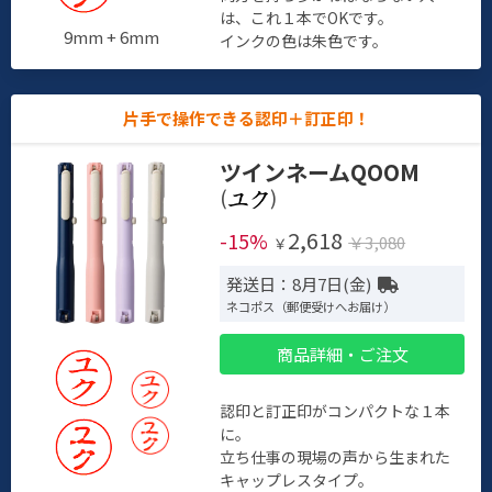
は、これ１本でOKです。
9mm + 6mm
インクの色は朱色です。
片手で操作できる認印＋訂正印！
ツインネームQOOM
(
)
2,618
-15%
￥3,080
￥
発送日：8月7日(金)
ネコポス（郵便受けへお届け）
商品詳細・ご注文
認印と訂正印がコンパクトな１本
に。
立ち仕事の現場の声から生まれた
キャップレスタイプ。