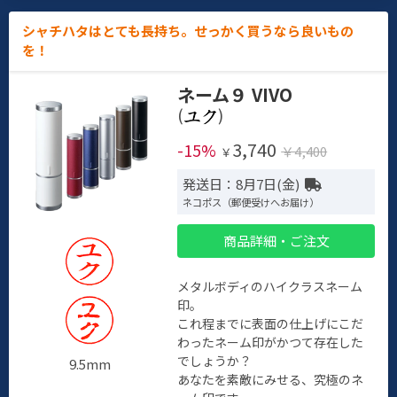
シャチハタはとても長持ち。せっかく買うなら良いもの
を！
ネーム９ VIVO
(
)
3,740
-15%
￥4,400
￥
発送日：8月7日(金)
ネコポス（郵便受けへお届け）
商品詳細・ご注文
メタルボディのハイクラスネーム
印。
これ程までに表面の仕上げにこだ
わったネーム印がかつて存在した
でしょうか？
9.5mm
あなたを素敵にみせる、究極のネ