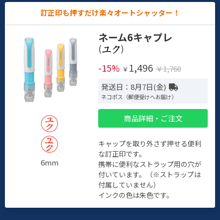
訂正印も押すだけ楽々オートシャッター！
ネーム6キャプレ
(
)
1,496
-15%
￥1,760
￥
発送日：8月7日(金)
ネコポス（郵便受けへお届け）
商品詳細・ご注文
キャップを取り外さず押せる便利
な訂正印です。
6mm
携帯に便利なストラップ用の穴が
付いています。（※ストラップは
付属していません）
インクの色は朱色です。