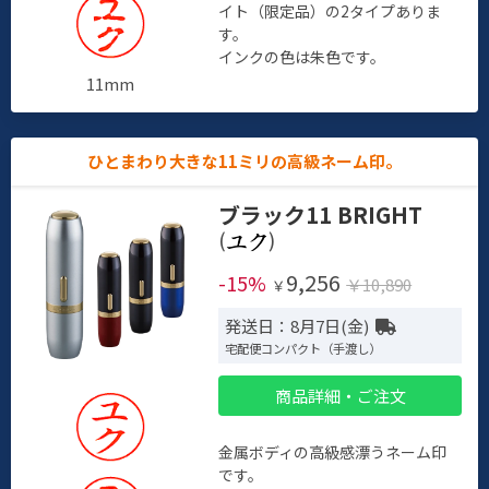
イト（限定品）の2タイプありま
す。
インクの色は朱色です。
11mm
ひとまわり大きな11ミリの高級ネーム印。
ブラック11 BRIGHT
(
)
9,256
-15%
￥10,890
￥
発送日：8月7日(金)
宅配便コンパクト（手渡し）
商品詳細・ご注文
金属ボディの高級感漂うネーム印
です。