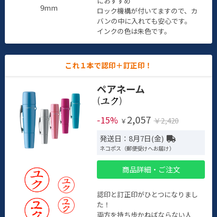
におすすめ
9mm
ロック機構が付いてますので、カ
バンの中に入れても安心です。
インクの色は朱色です。
これ１本で認印＋訂正印！
ペアネーム
(
)
2,057
-15%
￥2,420
￥
発送日：8月7日(金)
ネコポス（郵便受けへお届け）
商品詳細・ご注文
認印と訂正印がひとつになりまし
た！
両方を持ち歩かねばならない人