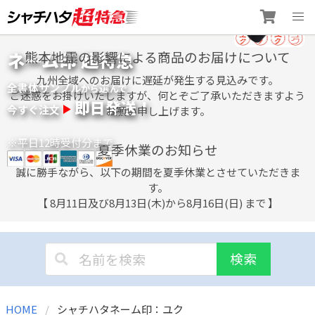
Skip
ネーム印 超特急
熊本地震の影響による商品のお届けについて
to
content
九州全域へのお届けに遅延が発生する見込みです。
全書体サンプル
選
から
んで
ご迷惑をお掛けいたしますが、何とぞご了承いただきますよう
即日発送！
今すぐ注文
お願い申し上げます。
※平日12時受付分まで
夏季休業のお知らせ
誠に勝手ながら、以下の期間を夏季休業とさせていただきま
す。
【 8月11日及び8月13日(木)から8月16日(日) まで 】
検索
HOME
シャチハタネーム印：ユク