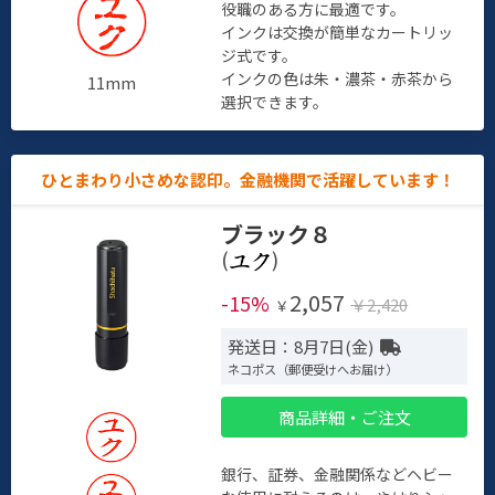
役職のある方に最適です。
インクは交換が簡単なカートリッ
ジ式です。
インクの色は朱・濃茶・赤茶から
11mm
選択できます。
ひとまわり小さめな認印。金融機関で活躍しています！
ブラック８
(
)
2,057
-15%
￥2,420
￥
発送日：8月7日(金)
ネコポス（郵便受けへお届け）
商品詳細・ご注文
銀行、証券、金融関係などヘビー