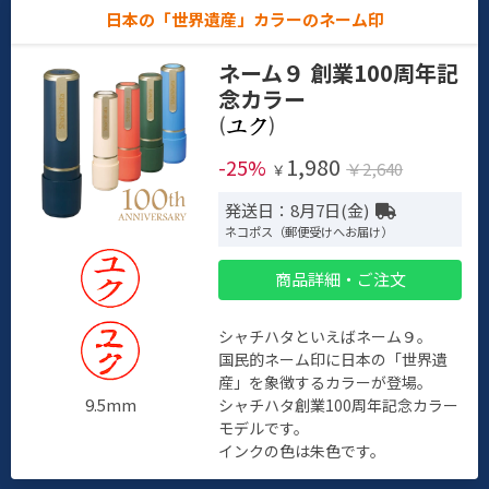
日本の「世界遺産」カラーのネーム印
ネーム９ 創業100周年記
念カラー
(
)
1,980
-25%
￥2,640
￥
発送日：8月7日(金)
ネコポス（郵便受けへお届け）
商品詳細・ご注文
シャチハタといえばネーム９。
国民的ネーム印に日本の「世界遺
産」を象徴するカラーが登場。
9.5mm
シャチハタ創業100周年記念カラー
モデルです。
インクの色は朱色です。