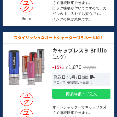
さず連続捺印できます。
ロック機構が付いてますので、カ
バンの中に入れても安心です。
9mm
インクの色は朱色です。
スタイリッシュなオートシャッター付きネーム印！
キャップレス９ Brillio
(
)
1,870
-15%
￥2,200
￥
発送日：8月7日(金)
ネコポス（郵便受けへお届け）
商品詳細・ご注文
オートシャッターでキャップを外
さず連続捺印できます。