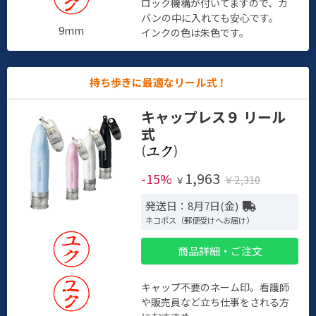
ロック機構が付いてますので、カ
バンの中に入れても安心です。
9mm
インクの色は朱色です。
持ち歩きに最適なリール式！
キャップレス９ リール
式
(
)
1,963
-15%
￥2,310
￥
発送日：8月7日(金)
ネコポス（郵便受けへお届け）
商品詳細・ご注文
キャップ不要のネーム印。看護師
や販売員など立ち仕事をされる方